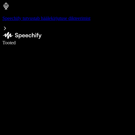
Speechify tutvustab häälekirjutuse dikteerimist
Kirjuta häälega 5× kiiremini
Tooted
Loe lähemalt