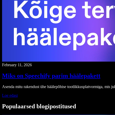
February 11, 2026
Miks on Speechify parim häälepakett
Asenda mitu rakendust ühe häälepõhise tootlikkusplatvormiga, mis ju
Loe edasi
Populaarsed blogipostitused