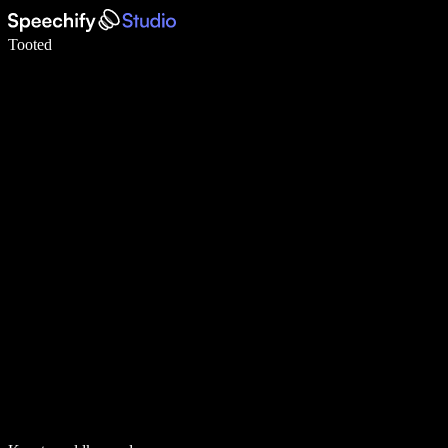
Kirjuta häälega 5× kiiremini
Tooted
Loe lähemalt