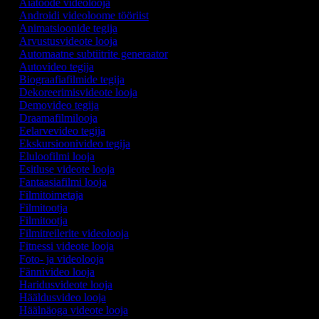
Aiatööde videolooja
Androidi videoloome tööriist
Animatsioonide tegija
Arvustusvideote looja
Automaatne subtiitrite generaator
Autovideo tegija
Biograafiafilmide tegija
Dekoreerimisvideote looja
Demovideo tegija
Draamafilmilooja
Eelarvevideo tegija
Ekskursioonivideo tegija
Eluloofilmi looja
Esitluse videote looja
Fantaasiafilmi looja
Filmitoimetaja
Filmitootja
Filmitootja
Filmitreilerite videolooja
Fitnessi videote looja
Foto- ja videolooja
Fännivideo looja
Haridusvideote looja
Hääldusvideo looja
Häälnäoga videote looja