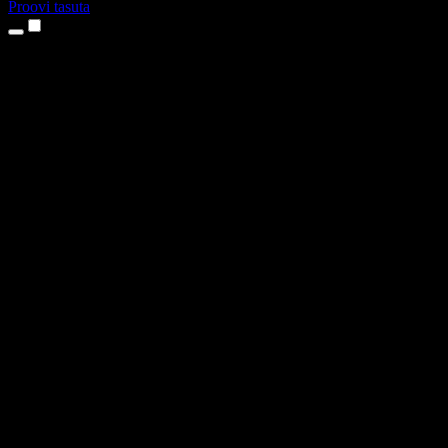
Proovi tasuta
Tooted
Tekst kõneks
iPhone’i ja iPadi rakendused
Androidi rakendus
Chrome’i laiendus
Edge’i laiendus
Veebirakendus
Maci rakendus
Windowsi rakendus
AI häältegeneraator
Pealelugemine
Dublaaž
Hääle kloonimine