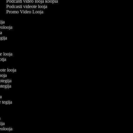
Podcasti video looja koopia
Podcasti videote looja
Promo Video Looja
gija
deolooja
ija
egija
a
te looja
ootja
eote looja
looja
eotegija
eotegija
oja
e tegija
a
a
ja
gija
deolooja