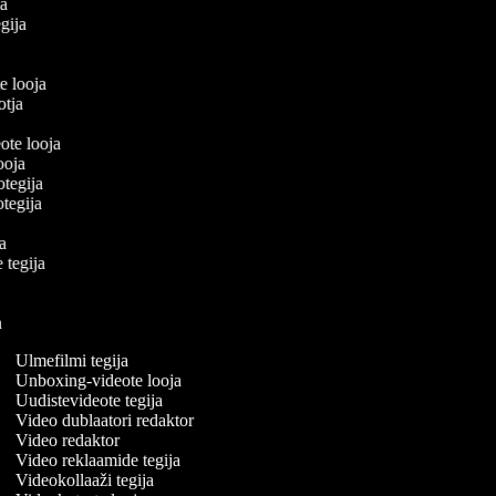
ija
egija
a
te looja
ootja
eote looja
looja
eotegija
eotegija
oja
e tegija
a
a
ja
Ulmefilmi tegija
Unboxing-videote looja
Uudistevideote tegija
Video dublaatori redaktor
Video redaktor
Video reklaamide tegija
Videokollaaži tegija