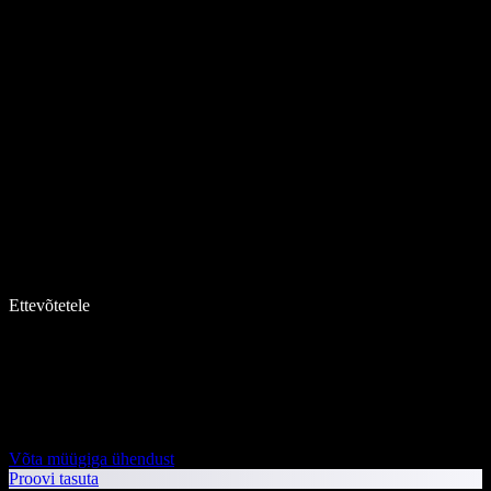
Ettevõtetele
Võta müügiga ühendust
Proovi tasuta