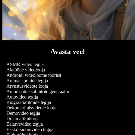
Avasta veel
ASMR-video tegija
Aiatööde videolooja
Androidi videoloome tööriist
Animatsioonide tegija
Arvustusvideote looja
Automaatne subtiitrite generaator
Autovideo tegija
Biograafiafilmide tegija
Dekoreerimisvideote looja
Demovideo tegija
Draamafilmilooja
Eelarvevideo tegija
Ekskursioonivideo tegija
Eluloofilmi looja