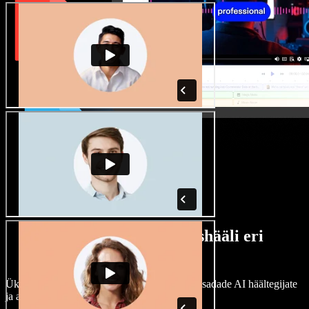
Lai valik mees- ja naishääli eri
aktsentidega
Ükski projekt ei pea kõlama ühtemoodi. Vali sadade AI häältegijate
ja aktsentide hulgast ning kohanda neid.