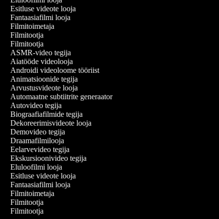
Esitluse videote looja
Fantaasiafilmi looja
Filmitoimetaja
Filmitootja
Filmitootja
ASMR-video tegija
Aiatööde videolooja
Androidi videoloome tööriist
Animatsioonide tegija
Arvustusvideote looja
Automaatne subtiitrite generaator
Autovideo tegija
Biograafiafilmide tegija
Dekoreerimisvideote looja
Demovideo tegija
Draamafilmilooja
Eelarvevideo tegija
Ekskursioonivideo tegija
Eluloofilmi looja
Esitluse videote looja
Fantaasiafilmi looja
Filmitoimetaja
Filmitootja
Filmitootja