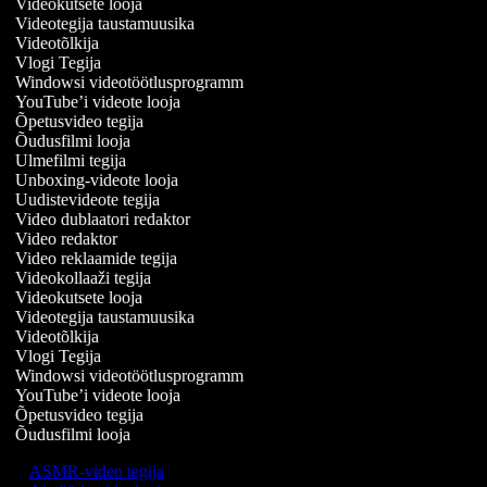
Videokutsete looja
Videotegija taustamuusika
Videotõlkija
Vlogi Tegija
Windowsi videotöötlusprogramm
YouTube’i videote looja
Õpetusvideo tegija
Õudusfilmi looja
Ulmefilmi tegija
Unboxing-videote looja
Uudistevideote tegija
Video dublaatori redaktor
Video redaktor
Video reklaamide tegija
Videokollaaži tegija
Videokutsete looja
Videotegija taustamuusika
Videotõlkija
Vlogi Tegija
Windowsi videotöötlusprogramm
YouTube’i videote looja
Õpetusvideo tegija
Õudusfilmi looja
ASMR-video tegija