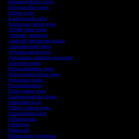
Instagrami Reels'i looja
Intervjuuvideo tegija
Introde tegija
Karikatuuride tegija
Kinnisvara videote looja
ASMR-video tegija
Aiatööde videolooja
Androidi videoloome tööriist
Animatsioonide tegija
Arvustusvideote looja
Automaatne subtiitrite generaator
Autovideo tegija
Biograafiafilmide tegija
Dekoreerimisvideote looja
Demovideo tegija
Draamafilmilooja
Eelarvevideo tegija
Ekskursioonivideo tegija
Eluloofilmi looja
Esitluse videote looja
Fantaasiafilmi looja
Filmitoimetaja
Filmitootja
Filmitootja
Filmitreilerite videolooja