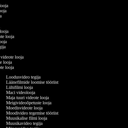
a
 looja
looja
ija
ja
 looja
ote looja
looja
egija
 videote looja
te looja
te looja
Loodusvideo tegija
Läänefilmide loomise tööriist
Lühifilmi looja
Maci videolooja
Maja tuuri videote looja
Meigivideoõpetuste looja
Moedisvideote looja
Moodivideo tegemise tööriist
Muusikalise filmi looja
Muusikavideo tegija