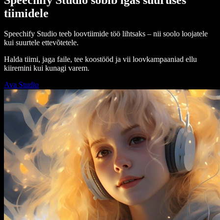
tiimidele
Speechify Studio teeb loovtiimide töö lihtsaks – nii soolo loojatele
kui suurtele ettevõtetele.
Halda tiimi, jaga faile, tee koostööd ja vii loovkampaaniad ellu
kiiremini kui kunagi varem.
Ava Studio