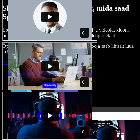
Siin on vaid väike osa sellest, mida saad
Speechify Studioga teha.
Loo voice-over’eid, kasuta tasuta pilte, helisid ja videoid, klooni
oma häält ja pane kokku terviklikud audio-videoprojektid.
Õppimiskõver puudub, kõik töötab veebis – looja saab lihtsalt luua
ja ideed kiiresti ellu viia.
Ava Studio