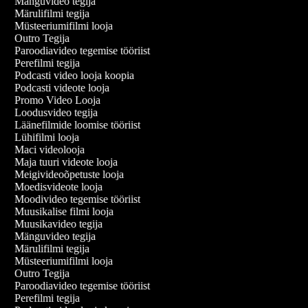
Mänguvideo tegija
Märulifilmi tegija
Müsteeriumifilmi looja
Outro Tegija
Paroodiavideo tegemise tööriist
Perefilmi tegija
Podcasti video looja koopia
Podcasti videote looja
Promo Video Looja
Loodusvideo tegija
Läänefilmide loomise tööriist
Lühifilmi looja
Maci videolooja
Maja tuuri videote looja
Meigivideoõpetuste looja
Moedisvideote looja
Moodivideo tegemise tööriist
Muusikalise filmi looja
Muusikavideo tegija
Mänguvideo tegija
Märulifilmi tegija
Müsteeriumifilmi looja
Outro Tegija
Paroodiavideo tegemise tööriist
Perefilmi tegija