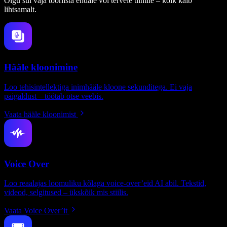
Olgu sul vaja tööriista endale või tervele tiimile – kõik käib
lihtsamalt.
Hääle kloonimine
Loo tehisintellektiga inimhääle kloone sekunditega. Ei vaja
paigaldust – töötab otse veebis.
Vaata hääle kloonimist
Voice Over
Loo reaalajas loomuliku kõlaga voice-over’eid AI abil. Tekstid,
videod, selgitused – ükskõik mis stiilis.
Vaata Voice Over’it