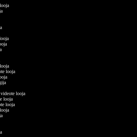
eolooja
oja
a
oja
a
 looja
looja
ija
ja
 looja
ote looja
looja
egija
 videote looja
te looja
te looja
eolooja
oja
a
oja