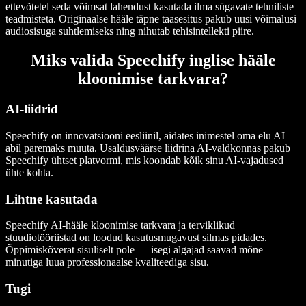
ettevõtetel seda võimsat lahendust kasutada ilma sügavate tehniliste
teadmisteta. Originaalse hääle täpne taasesitus pakub uusi võimalusi
audiosisuga suhtlemiseks ning nihutab tehisintellekti piire.
Miks valida Speechify inglise hääle
kloonimise tarkvara?
AI-liidrid
Speechify on innovatsiooni eesliinil, aidates inimestel oma elu AI
abil paremaks muuta. Usaldusväärse liidrina AI-valdkonnas pakub
Speechify ühtset platvormi, mis koondab kõik sinu AI-vajadused
ühte kohta.
Lihtne kasutada
Speechify AI-hääle kloonimise tarkvara ja terviklikud
stuudiotööriistad on loodud kasutusmugavust silmas pidades.
Õppimiskõverat sisuliselt pole — isegi algajad saavad mõne
minutiga luua professionaalse kvaliteediga sisu.
Tugi