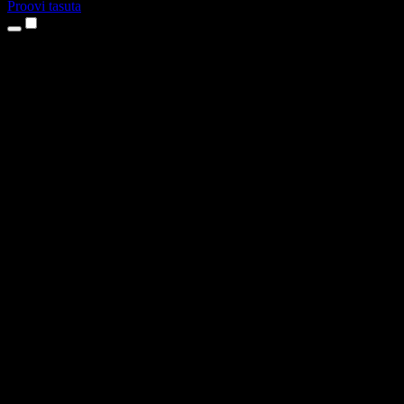
Proovi tasuta
Tooted
Tekst kõneks
iPhone’i ja iPadi rakendused
Androidi rakendus
Chrome’i laiendus
Edge’i laiendus
Veebirakendus
Maci rakendus
Windowsi rakendus
AI häältegeneraator
Pealelugemine
Dublaaž
Hääle kloonimine