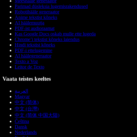
Meeshääle generaator
Parimad düsleksia lugemisrakendused
Robotihääle generaator
Anime tekstist kõneks
AI häälemuutja
PDF-ist audioraamat
Kas Google Docs oskab mulle ette lugeda
Chrome’i tekstist kõneks laiendus
Hindi tekstist kõneks
PDF-i ettelugemine
AI häälegeneraator
Texto a Voz
Leitor de Texto
Vaata teistes keeltes
العربية
Magyar
中文 (简体)
中文 (台灣)
中文 (简体 中国大陆)
Čeština
Dansk
Nederlands