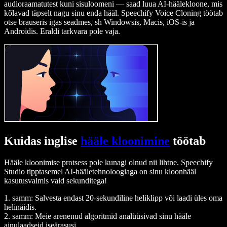
audioraamatutest kuni sisuloomeni — saad luua AI-häälekloone, mis
kõlavad täpselt nagu sinu enda hääl. Speechify Voice Cloning töötab
otse brauseris igas seadmes, sh Windowsis, Macis, iOS-is ja
Androidis. Eraldi tarkvara pole vaja.
Kuidas inglise
hääle kloonimine
töötab
Hääle kloonimise protsess pole kunagi olnud nii lihtne. Speechify
Studio tipptasemel AI-hääletehnoloogiaga on sinu kloonhääl
kasutusvalmis vaid sekunditega!
1. samm: Salvesta endast 20-sekundiline heliklipp või laadi üles oma
helinäidis.
2. samm: Meie arenenud algoritmid analüüsivad sinu hääle
ainulaadseid iseärasusi.