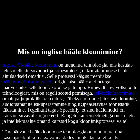
Mis on inglise hääle kloonimine?
Inglise AI-hääle kloonimine
on arenenud tehnoloogia, mis kasutab
tehisintellekti, süvaõpet ja kõnesünteesi, et korrata inimese hääle
ainulaadseid omadusi. Selle protsessi käigus treenitakse
häälekloonimise mudeleid
originaalse hääle andmetega,
jäädvustades selle tooni, kõrguse ja tempo. Erinevalt süvavõltsingute
tehnoloogiast, mis on sageli seotud petmisega,
AI-hääle kloonimine
omab palju praktilisi rakendusi, näiteks elutruude jutustuste loomine,
audioraamatute isikupärastamine ning ligipääsetavuse tööriistade
täiustamine. Tegelikult tagab Speechify, et sinu häälemudel on
kaitstud süvavõltsingute eest. Rangete kaitsemeetmetega on su heli-
ja intellektuaalne omand kaitstud kogu kloonimisprotsessi vältel.
Tänapäevane häälekloonimise tehnoloogia on muutunud üha
kasutajasõbralikumaks, võimaldades nii üksikisikutel kui ka