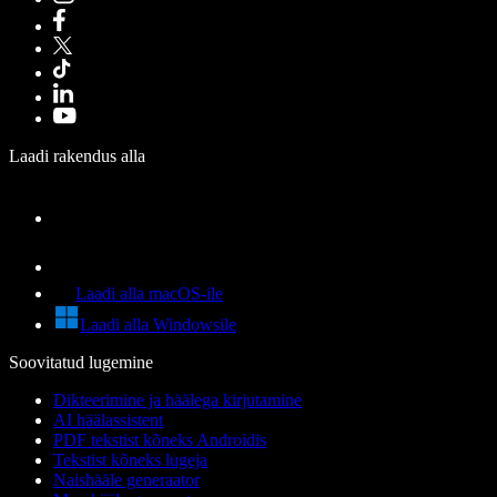
Laadi rakendus alla
Laadi alla macOS-ile
Laadi alla Windowsile
Soovitatud lugemine
Dikteerimine ja häälega kirjutamine
AI häälassistent
PDF tekstist kõneks Androidis
Tekstist kõneks lugeja
Naishääle generaator