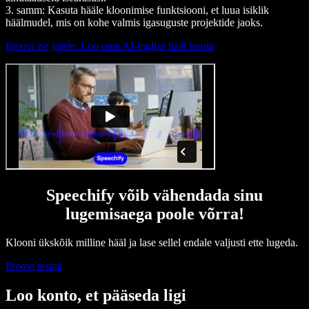
3. samm: Kasuta hääle kloonimise funktsiooni, et luua isiklik
häälmudel, mis on kohe valmis igasuguste projektide jaoks.
Proovi ise järele. Loo oma AI-inglise hääl tasuta
Speechify võib vähendada sinu
lugemisaega poole võrra!
Klooni ükskõik milline hääl ja lase sellel endale valjusti ette lugeda.
Proovi tasuta
Loo konto, et pääseda ligi