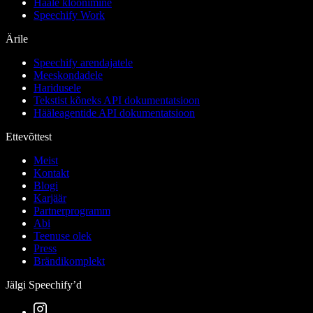
Hääle kloonimine
Speechify Work
Ärile
Speechify arendajatele
Meeskondadele
Haridusele
Tekstist kõneks API dokumentatsioon
Hääleagentide API dokumentatsioon
Ettevõttest
Meist
Kontakt
Blogi
Karjäär
Partnerprogramm
Abi
Teenuse olek
Press
Brändikomplekt
Jälgi Speechify’d