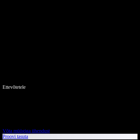
Ettevõtetele
Võta müügiga ühendust
Proovi tasuta