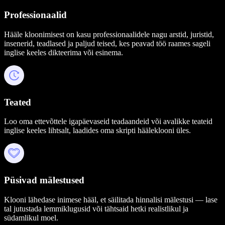
Professionaalid
Hääle kloonimisest on kasu professionaalidele nagu arstid, juristid,
insenerid, teadlased ja paljud teised, kes peavad töö raames sageli
inglise keeles dikteerima või esinema.
Teated
Loo oma ettevõttele igapäevaseid teadaandeid või avalikke teateid
inglise keeles lihtsalt, laadides oma skripti hääleklooni üles.
Püsivad mälestused
Klooni lähedase inimese hääl, et säilitada hinnalisi mälestusi — lase
tal jutustada lemmiklugusid või tähtsaid hetki realistlikul ja
südamlikul moel.