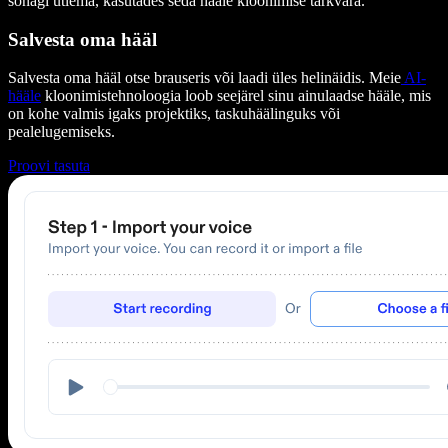
sõnagi ütlema, kasutades seda hääle kloonimise tarkvara.
Salvesta oma hääl
Salvesta oma hääl otse brauseris või laadi üles helinäidis. Meie
AI-
hääle
kloonimistehnoloogia loob seejärel sinu ainulaadse hääle, mis
on kohe valmis igaks projektiks, taskuhäälinguks või
pealelugemiseks.
Proovi tasuta