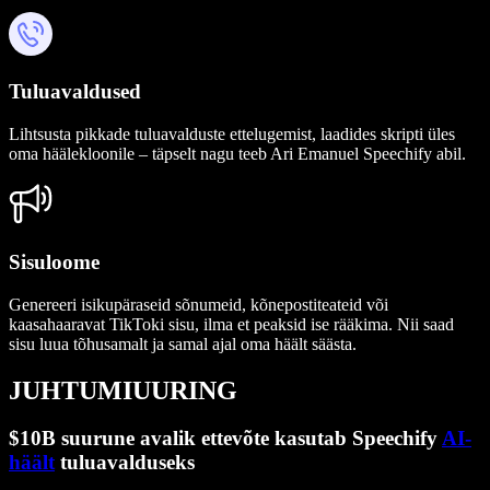
Tuluavaldused
Lihtsusta pikkade tuluavalduste ettelugemist, laadides skripti üles
oma häälekloonile – täpselt nagu teeb Ari Emanuel Speechify abil.
Sisuloome
Genereeri isikupäraseid sõnumeid, kõnepostiteateid või
kaasahaaravat TikToki sisu, ilma et peaksid ise rääkima. Nii saad
sisu luua tõhusamalt ja samal ajal oma häält säästa.
JUHTUMIUURING
$10B suurune avalik ettevõte kasutab Speechify
AI-
häält
tuluavalduseks