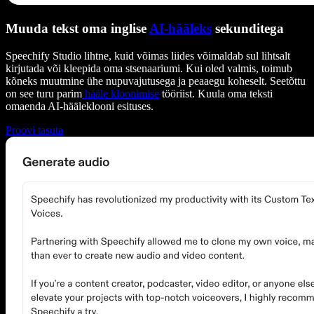
Muuda tekst oma inglise
AI-hääleks
sekunditega
Speechify Studio lihtne, kuid võimas liides võimaldab sul lihtsalt
kirjutada või kleepida oma stsenaariumi. Kui oled valmis, toimub
kõneks muutmine ühe nupuvajutusega ja peaaegu koheselt. Seetõttu
on see turu parim
hääle kloonimise
tööriist. Kuula oma teksti
omaenda AI-hääleklooni esituses.
Proovi tasuta