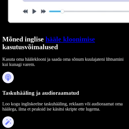
Mõned inglise
hääle kloonimise
kasutusvõimalused
Kasuta oma hääleklooni ja saada oma sõnum kuulajateni lihtsamini
kui kunagi varem.
Taskuhääling ja audioraamatud
Loo kogu ingliskeelne taskuhääling, reklaam või audioraamat oma
häälega, ilma et peaksid ise käsitsi skripte ette lugema.