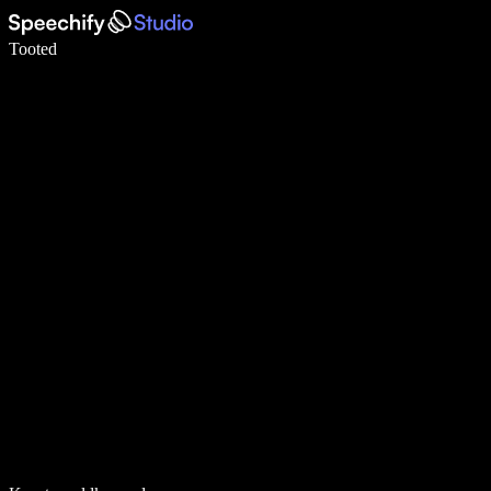
Kirjuta häälega 5× kiiremini
Tooted
Loe lähemalt