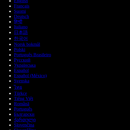
English
Français
Suomi
Deutsch
हिन्दी
Italiano
日本語
한국어
Norsk bokmål
Polski
Português Brasileiro
Русский
Українська
Español
Español (México)
Svenska
ไทย
Türkçe
Tiếng Việt
Română
Português
Български
ქართული
Slovenčina