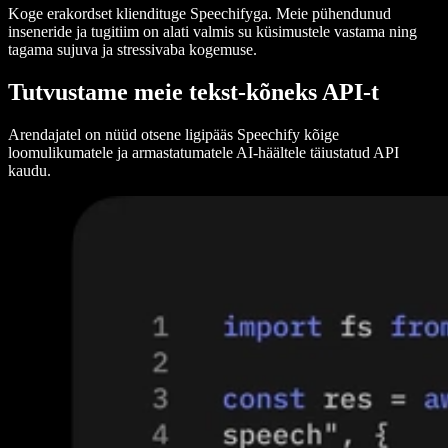
Koge erakordset kliendituge Speechifyga. Meie pühendunud
inseneride ja tugitiim on alati valmis su küsimustele vastama ning
tagama sujuva ja stressivaba kogemuse.
Tutvustame meie tekst-kõneks API-t
Arendajatel on nüüd otsene ligipääs Speechify kõige
loomulikumatele ja armastatumatele AI-häältele täiustatud API
kaudu.