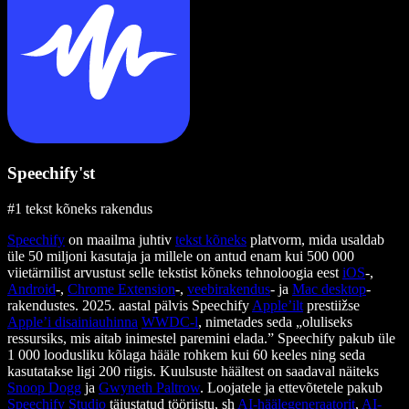
Speechify'st
#1 tekst kõneks rakendus
Speechify
on maailma juhtiv
tekst kõneks
platvorm, mida usaldab
üle 50 miljoni kasutaja ja millele on antud enam kui 500 000
viietärnilist arvustust selle tekstist kõneks tehnoloogia eest
iOS
-,
Android
-,
Chrome Extension
-,
veebirakendus
- ja
Mac desktop
-
rakendustes. 2025. aastal pälvis Speechify
Apple’ilt
prestiižse
Apple’i disainiauhinna
WWDC-l
, nimetades seda „oluliseks
ressursiks, mis aitab inimestel paremini elada.” Speechify pakub üle
1 000 loodusliku kõlaga hääle rohkem kui 60 keeles ning seda
kasutatakse ligi 200 riigis. Kuulsuste häältest on saadaval näiteks
Snoop Dogg
ja
Gwyneth Paltrow
. Loojatele ja ettevõtetele pakub
Speechify Studio
täiustatud tööriistu, sh
AI-häälegeneraatorit
,
AI-