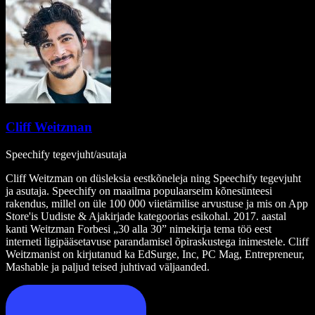
Cliff Weitzman
Speechify tegevjuht/asutaja
Cliff Weitzman on düsleksia eestkõneleja ning Speechify tegevjuht
ja asutaja. Speechify on maailma populaarseim kõnesünteesi
rakendus, millel on üle 100 000 viietärnilise arvustuse ja mis on App
Store'is Uudiste & Ajakirjade kategoorias esikohal. 2017. aastal
kanti Weitzman Forbesi „30 alla 30” nimekirja tema töö eest
interneti ligipääsetavuse parandamisel õpiraskustega inimestele. Cliff
Weitzmanist on kirjutanud ka EdSurge, Inc, PC Mag, Entrepreneur,
Mashable ja paljud teised juhtivad väljaanded.