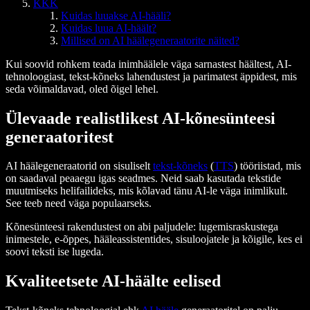
KKK
Kuidas luuakse AI-hääli?
Kuidas luua AI-häält?
Millised on AI häälegeneraatorite näited?
Kui soovid rohkem teada inimhäälele väga sarnastest häältest, AI-
tehnoloogiast, tekst-kõneks lahendustest ja parimatest äppidest, mis
seda võimaldavad, oled õigel lehel.
Ülevaade realistlikest AI-kõnesünteesi
generaatoritest
AI häälegeneraatorid on sisuliselt
tekst-kõneks
(
TTS
) tööriistad, mis
on saadaval peaaegu igas seadmes. Neid saab kasutada tekstide
muutmiseks helifailideks, mis kõlavad tänu AI-le väga inimlikult.
See teeb need väga populaarseks.
Kõnesünteesi rakendustest on abi paljudele: lugemisraskustega
inimestele, e-õppes, hääleassistentides, sisuloojatele ja kõigile, kes ei
soovi teksti ise lugeda.
Kvaliteetsete AI-häälte eelised