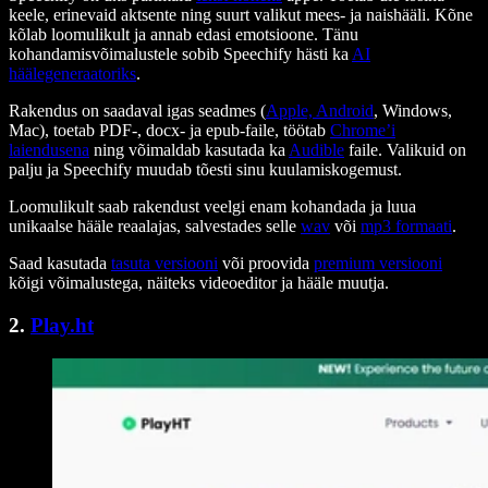
keele, erinevaid aktsente ning suurt valikut mees- ja naishääli. Kõne
kõlab loomulikult ja annab edasi emotsioone. Tänu
kohandamisvõimalustele sobib Speechify hästi ka
AI
häälegeneraatoriks
.
Rakendus on saadaval igas seadmes (
Apple,
Android
, Windows,
Mac), toetab PDF-, docx- ja epub-faile, töötab
Chrome’i
laiendusena
ning võimaldab kasutada ka
Audible
faile. Valikuid on
palju ja Speechify muudab tõesti sinu kuulamiskogemust.
Loomulikult saab rakendust veelgi enam kohandada ja luua
unikaalse hääle reaalajas, salvestades selle
wav
või
mp3 formaati
.
Saad kasutada
tasuta versiooni
või proovida
premium versiooni
kõigi võimalustega, näiteks videoeditor ja hääle muutja.
2.
Play.ht