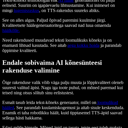
Tekst-kõneks tehnoloogial ehk
AI hääle
generaatoritel on palju
eeliseid. Suurim on igapäevaelu lihtsustamine. Kui inimesel on
mingi
lugemisraskus
, on TTS-rakendus suureks abiks.
See on alles algus. Paljud õpivad paremini kuulmise järgi.
Kvaliteetsete häälegeneraatoritega saavad nad luua omaenda
häälkõlle.
Need rakendused muudavad teksti loomulikuks kõneks ja on
enamasti lihtsad kasutada. See aitab
aega kokku hoida
ja parandab
õppimise kvaliteeti.
Endale sobivaima AI kõnesünteesi
rakenduse valimine
Õige rakenduse valik võib väga palju muuta ja lõppkvaliteet oleneb
suuresti valitud äpist. Nagu iga toote puhul, on mõned paremad kui
teised ning otsus sõltub sinu eelistustest.
Esmalt tasub leida tekst-kõneks generaator, millel on
loomulikud
hääled
. See parandab kuulamiskogemust ja aitab sisule keskenduda.
Enamik ei taha robotlikku häält, kuid tipptasemel TTS-äpid saavad
sellega hästi hakkama.
Edasi mõtle hinnale. Mõned äpid on tasuta, teiste eest tuleb maksta