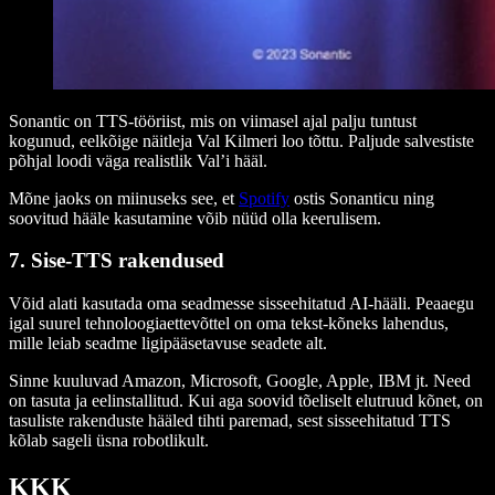
Sonantic on TTS-tööriist, mis on viimasel ajal palju tuntust
kogunud, eelkõige näitleja Val Kilmeri loo tõttu. Paljude salvestiste
põhjal loodi väga realistlik Val’i hääl.
Mõne jaoks on miinuseks see, et
Spotify
ostis Sonanticu ning
soovitud hääle kasutamine võib nüüd olla keerulisem.
7. Sise-TTS rakendused
Võid alati kasutada oma seadmesse sisseehitatud AI-hääli. Peaaegu
igal suurel tehnoloogiaettevõttel on oma tekst-kõneks lahendus,
mille leiab seadme ligipääsetavuse seadete alt.
Sinne kuuluvad Amazon, Microsoft, Google, Apple, IBM jt. Need
on tasuta ja eelinstallitud. Kui aga soovid tõeliselt elutruud kõnet, on
tasuliste rakenduste hääled tihti paremad, sest sisseehitatud TTS
kõlab sageli üsna robotlikult.
KKK