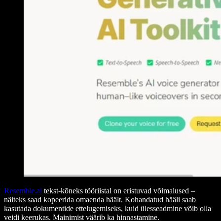
Resemble.ai
tekst-kõneks tööriistal on eristuvad võimalused –
näiteks saad kopeerida omaenda häält. Kohandatud hääli saab
kasutada dokumentide ettelugemiseks, kuid ülesseadmine võib olla
veidi keerukas. Mainimist väärib ka hinnastamine.