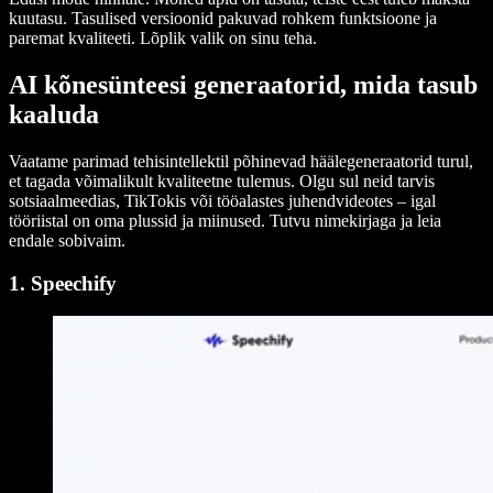
kuutasu. Tasulised versioonid pakuvad rohkem funktsioone ja
paremat kvaliteeti. Lõplik valik on sinu teha.
AI kõnesünteesi generaatorid, mida tasub
kaaluda
Vaatame parimad tehisintellektil põhinevad häälegeneraatorid turul,
et tagada võimalikult kvaliteetne tulemus. Olgu sul neid tarvis
sotsiaalmeedias, TikTokis või tööalastes juhendvideotes – igal
tööriistal on oma plussid ja miinused. Tutvu nimekirjaga ja leia
endale sobivaim.
1. Speechify