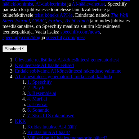
häälekloonimist
,
AI-dubleerimist
ja
AI-häälevahetust
. Speechify
panustab ka juhtivatesse toodetesse tänu kvaliteetsele ja
kuluefektiivsele
tekst kõneks API-le
. Esindatud näiteks
The Wall
Street Journal
,
CNBC
,
Forbes
,
TechCrunch
ja muudes juhtivates
meediakanalites, on Speechify maailma suurim kõnesünteesi
teenusepakkuja. Vaata lisaks:
speechify.com/news
,
speechify.com/blog
ja
speechify.com/press
.
Sisukord
Ülevaade realistlikest AI-kõnesünteesi generaatoritest
Kvaliteetsete AI-häälte eelised
Endale sobivaima AI kõnesünteesi rakenduse valimine
AI kõnesünteesi generaatorid, mida tasub kaaluda
1. Speechify
2. Play.ht
3. Resemble.ai
4. Murf.ai
5. Lovo.ai
6. Sonantic
7. Sise-TTS rakendused
KKK
Kuidas luuakse AI-hääli?
Kuidas luua AI-häält?
Millised on AI häälegeneraatorite näited?