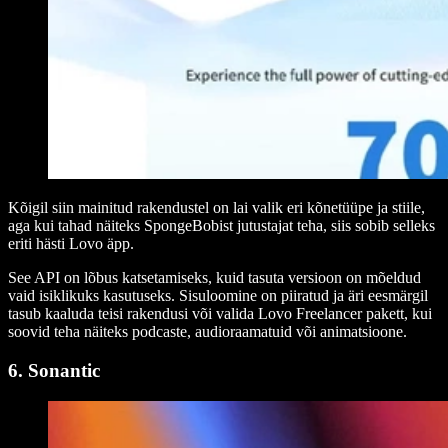
Kõigil siin mainitud rakendustel on lai valik eri kõnetüüpe ja stiile,
aga kui tahad näiteks SpongeBobist jutustajat teha, siis sobib selleks
eriti hästi Lovo äpp.
See API on lõbus katsetamiseks, kuid tasuta versioon on mõeldud
vaid isiklikuks kasutuseks. Sisuloomine on piiratud ja äri eesmärgil
tasub kaaluda teisi rakendusi või valida Lovo Freelancer pakett, kui
soovid teha näiteks podcaste, audioraamatuid või animatsioone.
6. Sonantic