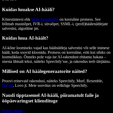
Kuidas luuakse AI-hääli?
Kõnesünteesi ehk
hääle kloonimine
on keeruline protsess. See
hõlmab masinõpet, IVR-i, süvaõpet, SSML-i, (profi)häälenäitlejate
salvestisi, algoritme jm.
Kuidas luua AI-häält?
AI-kõne loomiseks vajad kas häälnäitleja salvestisi või selle inimese
häält, keda soovid kloonida. Protsess on keeruline, eriti kui sihiks on
loomulikkus. Õnneks pole vaja ise AI-rakendust ehitama hakata –
sisesta lihtsalt tekst, näiteks Speechify’sse, ja rakendus teeb ülejäänu.
Millised on AI häälegeneraatorite näited?
Proovi erinevaid rakendusi, näiteks Speechify, Murf, Resemble,
Play.ht
, Lovo jt. Meie soovitus on eelkõige Speechify.
Naudi tipptasemel AI-hääli, piiramatult faile ja
ööpäevaringset kliendituge
Proovi tasuta