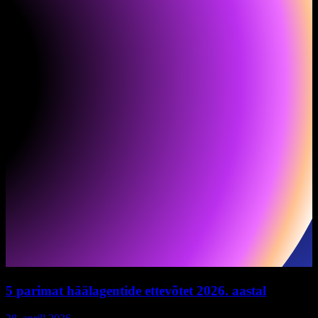
5 parimat häälagentide ettevõtet 2026. aastal