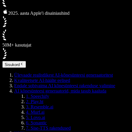
2025. aasta Apple'i disainiauhind
50M+ kasutajat
Sisukord
Ülevaade realistlikest AI-kõnesünteesi generaatoritest
Kvaliteetsete AI-häälte eelised
Endale sobivaima AI kõnesünteesi rakenduse valimine
AI kõnesünteesi generaatorid, mida tasub kaaluda
1. Speechify
2. Play.ht
3. Resemble.ai
4. Murf.ai
5. Lovo.ai
6. Sonantic
7. Sise-TTS rakendused