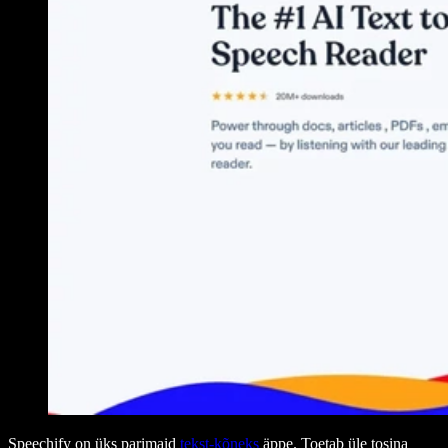
Speechify on üks parimaid
tekst-kõneks
äppe. Toetab üle tosina