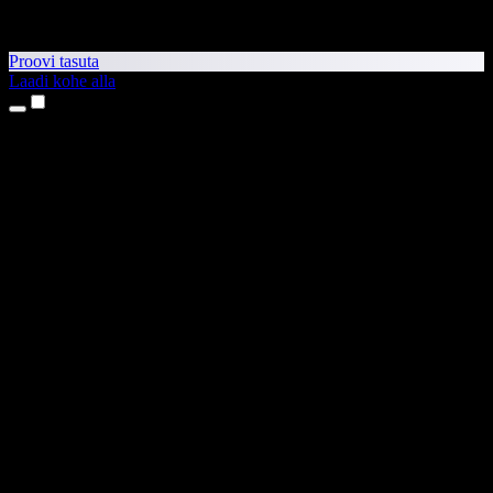
Proovi tasuta
Laadi kohe alla
Tooted
Tekst kõneks
iPhone’i ja iPadi rakendused
Androidi rakendus
Chrome’i laiendus
Edge’i laiendus
Veebirakendus
Maci rakendus
Windowsi rakendus