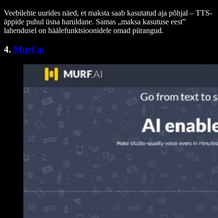
Veebilehte uurides näed, et maksta saab kasutatud aja põhjal – TTS-
äppide puhul üsna haruldane. Samas „maksa kasutuse eest”
lahendusel on häälefunktsioonidele omad piirangud.
4.
Murf.ai