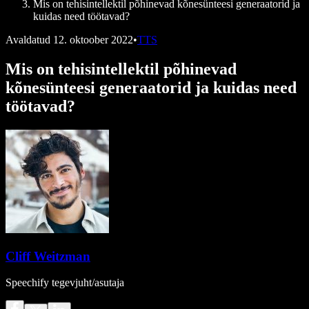
Mis on tehisintellektil põhinevad kõnesünteesi generaatorid ja
kuidas need töötavad?
Avaldatud
12. oktoober 2022
•
TTS
Mis on tehisintellektil põhinevad
kõnesünteesi generaatorid ja kuidas need
töötavad?
Cliff Weitzman
Speechify tegevjuht/asutaja