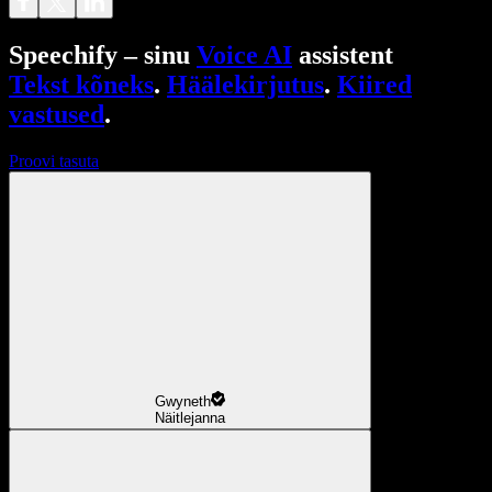
Speechify – sinu
Voice AI
assistent
Tekst kõneks
.
Häälekirjutus
.
Kiired
vastused
.
Proovi tasuta
Gwyneth
Näitlejanna