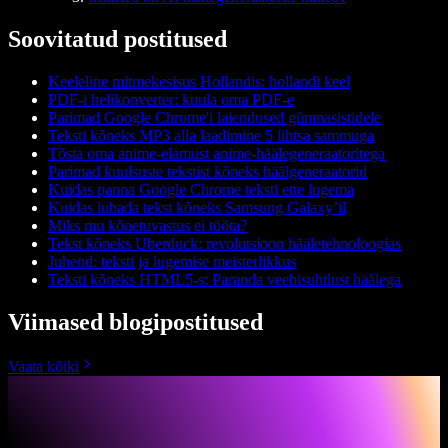
Soovitatud postitused
Keeleline mitmekesisus Hollandis: hollandi keel
PDF-i helikonverter: kuula oma PDF-e
Parimad Google Chrome'i laiendused gümnasistidele
Teksti kõneks MP3 alla laadimine 5 lihtsa sammuga
Tõsta oma anime-elamust anime-häälegeneraatoritega
Parimad kuulsuste tekstist kõneks häälgeneraatorid
Kuidas panna Google Chrome teksti ette lugema
Kuidas lubada tekst kõneks Samsung Galaxy’il
Miks mu kõnetuvastus ei tööta?
Tekst kõneks Uberduck: revolutsioon hääletehnoloogias
Juhend: teksti ja lugemise meisterlikkus
Teksti kõneks HTML5-s: Paranda veebisuhtlust häälega
Viimased blogipostitused
Vaata kõiki