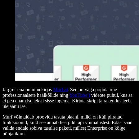
Järgmisena on nimekirjas
Murf.ai
. See on väga populaarne
professionaalsete häälkõllide ning
YouTube’i
videote puhul, kus sa
ei pea enam ise teksti sisse lugema. Kirjuta skript ja rakendus teeb
ülejäänu ise.
Murf võimaldab proovida tasuta plaani, millel on küll piiratud
funktsioonid, kuid see annab hea pildi äpi võimalustest. Edasi saad
valida endale sobiva tasulise paketi, millest Enterprise on kõige
põhjalikum.