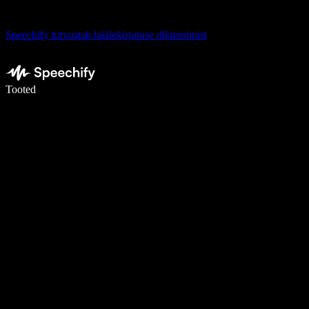
Speechify tutvustab häälekirjutuse dikteerimist
Kirjuta häälega 5× kiiremini
Tooted
Loe lähemalt