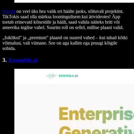
Play.ht
on veel üks hea valik eri häälte jaoks, sõltuvalt projektist.
TikTokis saad olla märksa loomingulisem kui ärivideotes! Äpp
toetab erinevaid kõnestiile ja hääli, saad valida näiteks briti või
ameerika inglise vahel. Suurim roll on sellel, millise plaani valid.
„Isiklikul” ja „premium” plaanil on suured vahed – kui tahad kõiki
võimalusi, vali viimane. See on aga kallim ega pruugi kõigile
sobida.
3.
R
esemble.ai