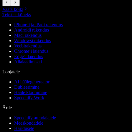
Vaata kõiki
Tekstist kõneks
iPhone’i ja iPadi rakendus
Androidi rakendus
Maci rakendus
Windowsi rakendus
Veebirakendus
Chrome’i laiendus
Edge’i laiendus
Allalaadimised
Loojatele
AI häälegeneraator
Dubleerimine
Hääle kloonimine
Speechify Work
Ärile
Speechify arendajatele
Meeskondadele
Haridusele