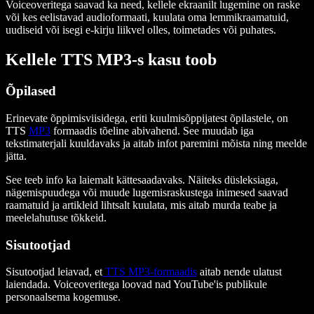
Voiceoveritega saavad ka need, kellele ekraanilt lugemine on raske
või kes eelistavad audioformaati, kuulata oma lemmikraamatuid,
uudiseid või isegi e-kirju liikvel olles, toimetades või puhates.
Kellele TTS MP3-s kasu toob
Õpilased
Erinevate õppimisviisidega, eriti kuulmisõppijatest õpilastele, on
TTS
MP3
formaadis tõeline abivahend. See muudab iga
tekstimaterjali kuuldavaks ja aitab infot paremini mõista ning meelde
jätta.
See teeb info ka laiemalt kättesaadavaks. Näiteks düsleksiaga,
nägemispuudega või muude lugemisraskustega inimesed saavad
raamatuid ja artikleid lihtsalt kuulata, mis aitab murda teabe ja
meelelahutuse tõkkeid.
Sisutootjad
Sisutootjad leiavad, et
TTS MP3-formaadis
aitab nende ulatust
laiendada. Voiceoveritega loovad nad YouTube'is publikule
personaalsema kogemuse.