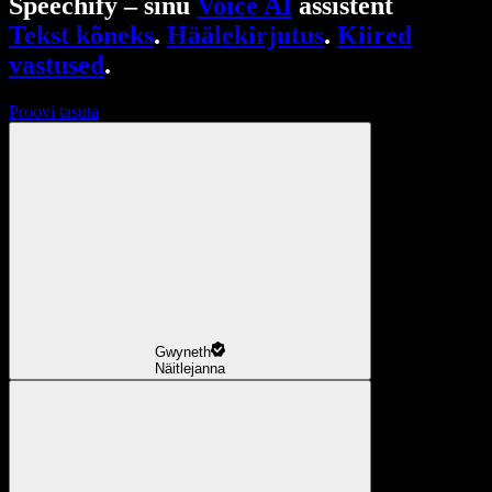
Speechify – sinu
Voice AI
assistent
Tekst kõneks
.
Häälekirjutus
.
Kiired
vastused
.
Proovi tasuta
Gwyneth
Näitlejanna