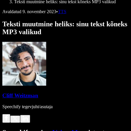
Teksti muutmine heliks: sinu tekst kõneks MP3 valikud
Avaldatud
9. november 2023
•
TTS
Teksti muutmine heliks: sinu tekst kõneks
MP3 valikud
Cliff Weitzman
Speechify tegevjuht/asutaja