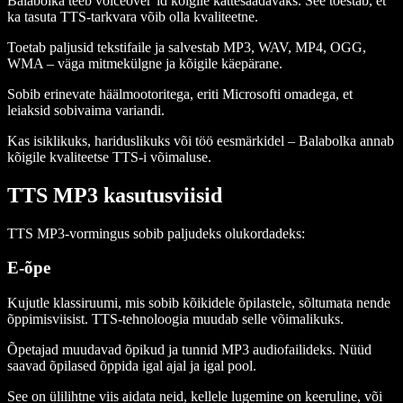
Balabolka teeb voiceover’id kõigile kättesaadavaks. See tõestab, et
ka tasuta TTS-tarkvara võib olla kvaliteetne.
Toetab paljusid tekstifaile ja salvestab MP3, WAV, MP4, OGG,
WMA – väga mitmekülgne ja kõigile käepärane.
Sobib erinevate häälmootoritega, eriti Microsofti omadega, et
leiaksid sobivaima variandi.
Kas isiklikuks, hariduslikuks või töö eesmärkidel – Balabolka annab
kõigile kvaliteetse TTS-i võimaluse.
TTS MP3 kasutusviisid
TTS MP3-vormingus sobib paljudeks olukordadeks:
E-õpe
Kujutle klassiruumi, mis sobib kõikidele õpilastele, sõltumata nende
õppimisviisist. TTS-tehnoloogia muudab selle võimalikuks.
Õpetajad muudavad õpikud ja tunnid MP3 audiofailideks. Nüüd
saavad õpilased õppida igal ajal ja igal pool.
See on ülilihtne viis aidata neid, kellele lugemine on keeruline, või