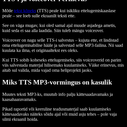
Mõtle
tekst kõneks
(TTS) peale kui isikliku ettelugemiskaaslase
peale – see loeb sulle ekraanilt teksti ette.
See on väga mugav, kui oled samal ajal muude asjadega ametis,
kuid seda ei saa alla laadida. Siin tuleb mängu voiceover.
Voiceover on nagu selle TTS-i salvestus – kujuta ette, et lindistad
oma ettelugemisabilise hääle ja salvestad selle MP3-failina. Nii saad
kuulata ka ilma, et originaaltekst ees oleks.
Kui TTS sobib koheseks ettelugemiseks, siis voiceoverid on parim
viis salvestada materjal hilisemaks kuulamiseks. Väike erinevus, mis
aitab sul valida, mida vajad oma heliprojekti jaoks.
Miks TTS MP3-vormingus on kasulik
Muutes teksti MP3-ks, muutub info palju kättesaadavamaks ja
kaasahaaravamaks.
Pikad raportid või keeruline teadusmaterjal saab kuulamiseks
kättesaadavaks näiteks sõidu ajal või muid asju tehes – pole vaja
silmi ekraanil hoida.