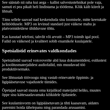
See säästab nii raha kui aega – kallist salvestustehnikat pole vaja,
samuti ei pea pikalt heli lindistama ja töötlema. Kõik käib kiirelt ja
lihtsalt.
Tänu sellele saavad nad keskenduda sisu loomisele, mitte keerukale
helitöötlusele. MP3 on levinud standard just väikese mahu ja
platvormideülese ühilduvuse tõttu.
Kas kasutad telefoni, tahvlit või arvutit – MP3 toimib igal pool.
Failid on väikesed ja kvaliteet sobib enamikele kuulajatele.
Spetsialistid erinevates valdkondades
Spetsialistid saavad voiceoverite abil luua dokumentidest, esitlustest
ja koolitusmaterjalidest audiofailid, mis muudavad töö
produktiivsemaks.
See lihtsustab töövoogu ning vastab erinevatele õppimis- ja
ligipääsetavuse vajadustele tiimides.
Õpetajad saavad muuta oma kirjalikud materjalid heliks, muutes
õppe sisu kättesaadavamaks kõikidele õpilastele.
See kuulamisvorm on ligipääsetavam ja tihti kaasavam, aidates
paremini hoida tähelepanu ning parandada arusaamist.