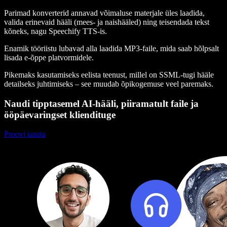
Parimad konverterid annavad võimaluse materjale üles laadida,
valida erinevaid hääli (mees- ja naishääled) ning teisendada tekst
kõneks, nagu Speechify TTS-is.
Enamik tööriistu lubavad alla laadida MP3-faile, mida saab hõlpsalt
lisada e-õppe platvormidele.
Pikemaks kasutamiseks eelista teenust, millel on SSML-tugi hääle
detailseks juhtimiseks – see muudab õpikogemuse veel paremaks.
Naudi tipptasemel AI-hääli, piiramatult faile ja
ööpäevaringset kliendituge
Proovi tasuta