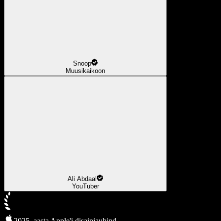
Snoop
Muusikaikoon
Ali Abdaal
YouTuber
2025. aasta Apple'i disainiauhind