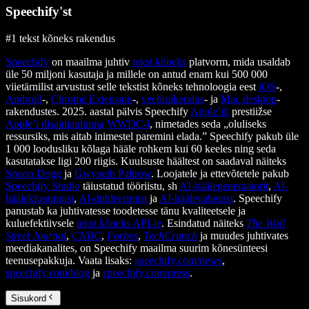
Speechify'st
#1 tekst kõneks rakendus
Speechify
on maailma juhtiv
tekst kõneks
platvorm, mida usaldab
üle 50 miljoni kasutaja ja millele on antud enam kui 500 000
viietärnilist arvustust selle tekstist kõneks tehnoloogia eest
iOS
-,
Android
-,
Chrome Extension
-,
veebirakendus
- ja
Mac desktop
-
rakendustes. 2025. aastal pälvis Speechify
Apple’ilt
prestiižse
Apple’i disainiauhinna
WWDC-l
, nimetades seda „oluliseks
ressursiks, mis aitab inimestel paremini elada.” Speechify pakub üle
1 000 loodusliku kõlaga hääle rohkem kui 60 keeles ning seda
kasutatakse ligi 200 riigis. Kuulsuste häältest on saadaval näiteks
Snoop Dogg
ja
Gwyneth Paltrow
. Loojatele ja ettevõtetele pakub
Speechify Studio
täiustatud tööriistu, sh
AI-häälegeneraatorit
,
AI-
häälekloonimist
,
AI-dubleerimist
ja
AI-häälevahetust
. Speechify
panustab ka juhtivatesse toodetesse tänu kvaliteetsele ja
kuluefektiivsele
tekst kõneks API-le
. Esindatud näiteks
The Wall
Street Journal
,
CNBC
,
Forbes
,
TechCrunch
ja muudes juhtivates
meediakanalites, on Speechify maailma suurim kõnesünteesi
teenusepakkuja. Vaata lisaks:
speechify.com/news
,
speechify.com/blog
ja
speechify.com/press
.
Sisukord