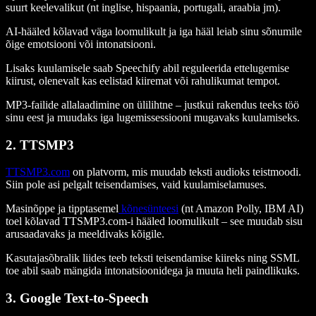
suurt keelevalikut (nt inglise, hispaania, portugali, araabia jm).
AI-hääled kõlavad väga loomulikult ja iga hääl leiab sinu sõnumile
õige emotsiooni või intonatsiooni.
Lisaks kuulamisele saab Speechify abil reguleerida ettelugemise
kiirust, olenevalt kas eelistad kiiremat või rahulikumat tempot.
MP3-failide allalaadimine on ülilihtne – justkui rakendus teeks töö
sinu eest ja muudaks iga lugemissessiooni mugavaks kuulamiseks.
2. TTSMP3
TTSMP3.com
on platvorm, mis muudab teksti audioks teistmoodi.
Siin pole asi pelgalt teisendamises, vaid kuulamiselamuses.
Masinõppe ja tipptasemel
kõnesünteesi
(nt Amazon Polly, IBM AI)
toel kõlavad TTSMP3.com-i hääled loomulikult – see muudab sisu
arusaadavaks ja meeldivaks kõigile.
Kasutajasõbralik liides teeb teksti teisendamise kiireks ning SSML
toe abil saab mängida intonatsioonidega ja muuta heli paindlikuks.
3. Google Text-to-Speech