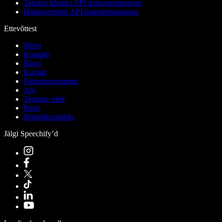
Tekstist kõneks API dokumentatsioon
Hääleagentide API dokumentatsioon
Ettevõttest
Meist
Kontakt
Blogi
Karjäär
Partnerprogramm
Abi
Teenuse olek
Press
Brändikomplekt
Jälgi Speechify’d