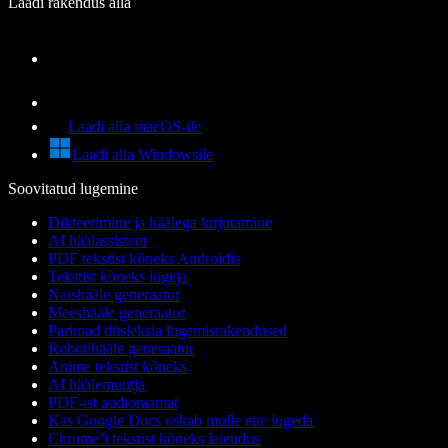
Laadi rakendus alla
Laadi alla macOS-ile
Laadi alla Windowsile
Soovitatud lugemine
Dikteerimine ja häälega kirjutamine
AI häälassistent
PDF tekstist kõneks Androidis
Tekstist kõneks lugeja
Naishääle generaator
Meeshääle generaator
Parimad düsleksia lugemisrakendused
Robotihääle generaator
Anime tekstist kõneks
AI häälemuutja
PDF-ist audioraamat
Kas Google Docs oskab mulle ette lugeda
Chrome’i tekstist kõneks laiendus