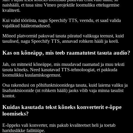
naishääli, et tuua sinu Vimeo projektile loomuliku ettelugemise
kvaliteeti.
Kui valid tööriista, nagu Speechify TTS, veendu, et saad valida
vajalikud hääleomadused.
Mõned platvormid pakuvad tasuta piiratud valikuga teenust, kuid
tasulised, nagu Speechify TTS, annavad rohkem hääli ja keeli.
Kas on kõneäpp, mis teeb raamatutest tasuta audio?
Jah, on mitmeid kõneäppe, mis muudavad raamatud ja muu teksti
tasuta kõneks. Need kasutavad TTS-tehnoloogiat, et pakkuda
loomulikku kuulamiskogemust.
Osa rakendusi on põhifunktsioonidega tasuta, kuid laiema valiku ja
lisafunktsioonide (nt rohkem hääli) jaoks võib vaja minna tasulist
kontot.
Kuidas kasutada tekst kõneks konverterit e-õppe
loomiseks?
E-õppeks vali konverter, mis pakub kvaliteetset heli ja toetab
hariduslikke failitüüpe.