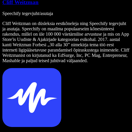
Cliff Weitzman
Speechify tegevjuht/asutaja
Cliff Weitzman on düsleksia eestkõneleja ning Speechify tegevjuht
ja asutaja. Speechify on maailma populaarseim kõnesünteesi
rakendus, millel on üle 100 000 viietärnilise arvustuse ja mis on App
Store'is Uudiste & Ajakirjade kategoorias esikohal. 2017. aastal
kanti Weitzman Forbesi „30 alla 30” nimekirja tema töö eest
interneti ligipääsetavuse parandamisel õpiraskustega inimestele. Cliff
Weitzmanist on kirjutanud ka EdSurge, Inc, PC Mag, Entrepreneur,
Mashable ja paljud teised juhtivad väljaanded.