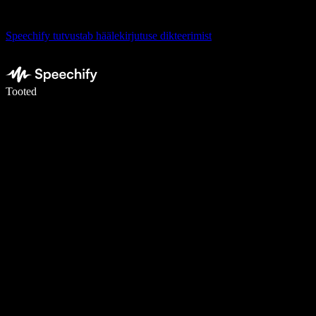
Speechify tutvustab häälekirjutuse dikteerimist
Kirjuta häälega 5× kiiremini
Tooted
Loe lähemalt