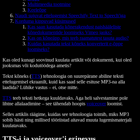
Multimeedia tootmine
Keeleõpe
Naudi sujuvat ettelugemist Speechify Text to Speech'iga
Korduma kippuvad küsimused
Kas saan kasutada kõnerakendust naishääleliste
kõnedokumentide loomiseks Vimeo jaoks?
Kas on kõneäpp, mis teeb raamatutest tasuta audio?
Kuidas kasutada tekst kõneks konverterit e-õppe
loomiseks?
Kas oled kunagi soovinud kuulata artiklit või dokumenti, kui oled
jooksmas või kodutöödega ametis?
Tekst kõneks (
TTS
) tehnoloogia on suurepärane abiline teksti
ettelugemisel ekraanilt, kuid kas saad selle esituse MP3-na alla
laadida? Lühike vastus – ei, otse mitte.
TTS
teeb teksti hetkega kuuldavaks. Aga heli salvestamine pole
lihtne allalaadimine – see tähendab hoopis
voiceover
loomist.
Selles artiklis räägime, kuidas see tehnoloogia toimib, miks MP3
sobib hästi ning millised tööriistad aitavad muuta lugemismaterjali
kuulatavaks.
TTS-i ja voiceover'i erinevus