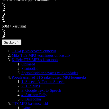
50M+ kasutajat
Sisukord
TTS-i ja voiceover'i erinevus
Miks TTS MP3-vormingus on kasulik
Kellele TTS MP3-s kasu toob
Õpilased
Sisutootjad
Spetsialistid erinevates valdkondades
Populaarsemad TTS rakendused MP3 loomiseks
1. Speechify Text to Speech
2. TTSMP3
3. Google Text-to-Speech
4. Amazon Polly
5. Balabolka
TTS MP3 kasutusviisid
E-õpe