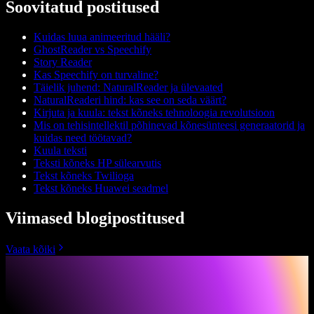
Soovitatud postitused
Kuidas luua animeeritud hääli?
GhostReader vs Speechify
Story Reader
Kas Speechify on turvaline?
Täielik juhend: NaturalReader ja ülevaated
NaturalReaderi hind: kas see on seda väärt?
Kirjuta ja kuula: tekst kõneks tehnoloogia revolutsioon
Mis on tehisintellektil põhinevad kõnesünteesi generaatorid ja
kuidas need töötavad?
Kuula teksti
Teksti kõneks HP sülearvutis
Tekst kõneks Twilioga
Tekst kõneks Huawei seadmel
Viimased blogipostitused
Vaata kõiki