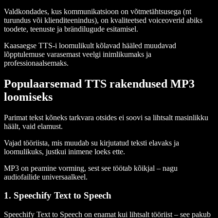
Valdkondades, kus kommunikatsioon on võtmetähtsusega (nt
turundus või klienditeenindus), on kvaliteetsed voiceoverid abiks
toodete, teenuste ja brändilugude esitamisel.
Kaasaegse TTS-i loomulikult kõlavad hääled muudavad
lõpptulemuse varasemast veelgi inimlikumaks ja
professionaalsemaks.
Populaarsemad TTS rakendused MP3
loomiseks
Parimat tekst kõneks tarkvara otsides ei soovi sa lihtsalt masinlikku
häält, vaid elamust.
Vajad tööriista, mis muudab su kirjutatud teksti elavaks ja
loomulikuks, justkui inimene loeks ette.
MP3 on peamine vorming, sest see töötab kõikjal – nagu
audiofailide universaalkeel.
1. Speechify Text to Speech
Speechify Text to Speech on enamat kui lihtsalt tööriist – see pakub