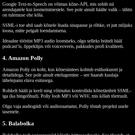
Google Text-to-Speech on võimas kõne-API, mis sobib nii
arendajatele kui loomeinimestele. See pole ainult häälte valik – tähtis
on tulemuse ehe kõla.
SSML-i toe abil saab kõnele lisada sisupause ja rõhke, et jutt mõjuks
loona, mitte pelgalt loendamisena.
Ideaalne tööriist MP3 audio loomiseks, olgu selleks brändi hääl
podcast’is, õppeklipis või voiceoveris, pakkudes profi kvaliteeti.
4. Amazon Polly
Amazon Polly on koht, kus kõnesüntees kohtub esitluskunsti ja
detailidega. See pole ainult ettelugemine – see haarab kuulaja
tähelepanu elava esitusega.
Rohkelt hääli ja keeli ning võimalus kontrollida kõnetämbrit SSML-
iga (ka hingeõhud). Polly loob MP3 või WAV, mis kõlab tõetruult.
Olgu vaja audiogiidi või audioraamatut, Polly tõstab projekti uuele
tasemele.
5. Balabolka