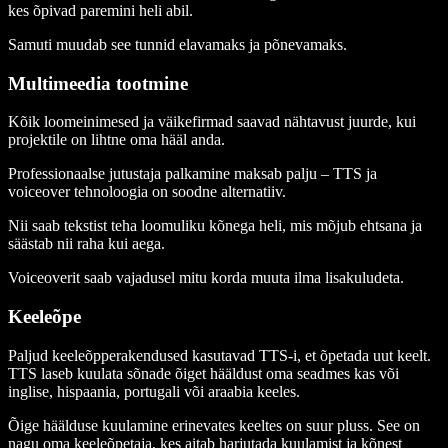
kes õpivad paremini heli abil.
Samuti muudab see tunnid elavamaks ja põnevamaks.
Multimeedia tootmine
Kõik loomeinimesed ja väikefirmad saavad nähtavust juurde, kui
projektile on lihtne oma hääl anda.
Professionaalse jutustaja palkamine maksab palju – TTS ja
voiceover tehnoloogia on soodne alternatiiv.
Nii saab tekstist teha loomuliku kõnega heli, mis mõjub ehtsana ja
säästab nii raha kui aega.
Voiceoverit saab vajadusel mitu korda muuta ilma lisakuludeta.
Keeleõpe
Paljud keeleõpperakendused kasutavad TTS-i, et õpetada uut keelt.
TTS laseb kuulata sõnade õiget hääldust oma seadmes kas või
inglise, hispaania, portugali või araabia keeles.
Õige häälduse kuulamine erinevates keeltes on suur pluss. See on
nagu oma keeleõpetaja, kes aitab harjutada kuulamist ja kõnest