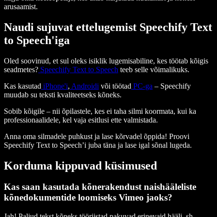
arusaamist.
Naudi sujuvat ettelugemist Speechify Text
to Speech'iga
Oled soovinud, et sul oleks isiklik lugemisabiline, kes töötab kõigis
seadmetes?
Speechify Text to Speech
teeb selle võimalikuks.
Kas kasutad
iPhone'i
,
Androidi
või töötad
PC-ga
– Speechify
muudab su teksti kvaliteetseks kõneks.
Sobib kõigile – nii õpilastele, kes ei taha silmi koormata, kui ka
professionaalidele, kel vaja esitlusi ette valmistada.
Anna oma silmadele puhkust ja lase kõrvadel õppida! Proovi
Speechify Text to Speech’i juba täna ja lase igal sõnal lugeda.
Korduma kippuvad küsimused
Kas saan kasutada kõnerakendust naishääleliste
kõnedokumentide loomiseks Vimeo jaoks?
Jah! Paljud tekst kõneks tööriistad pakuvad erinevaid hääli, sh