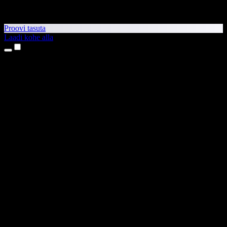
Proovi tasuta
Laadi kohe alla
Tooted
Tekst kõneks
iPhone’i ja iPadi rakendused
Androidi rakendus
Chrome’i laiendus
Edge’i laiendus
Veebirakendus
Maci rakendus
Windowsi rakendus