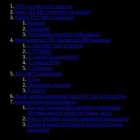
TTS-i ja voiceover'i erinevus
Miks TTS MP3-vormingus on kasulik
Kellele TTS MP3-s kasu toob
Õpilased
Sisutootjad
Spetsialistid erinevates valdkondades
Populaarsemad TTS rakendused MP3 loomiseks
1. Speechify Text to Speech
2. TTSMP3
3. Google Text-to-Speech
4. Amazon Polly
5. Balabolka
TTS MP3 kasutusviisid
E-õpe
Multimeedia tootmine
Keeleõpe
Naudi sujuvat ettelugemist Speechify Text to Speech'iga
Korduma kippuvad küsimused
Kas saan kasutada kõnerakendust naishääleliste
kõnedokumentide loomiseks Vimeo jaoks?
Kas on kõneäpp, mis teeb raamatutest tasuta audio?
Kuidas kasutada tekst kõneks konverterit e-õppe
loomiseks?