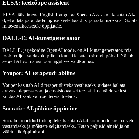
ELSA: keeleõppe assistent
ELSA, täisnimena English Language Speech Assistant, kasutab AI-
d, et aidata parandada inglise keele hääldust ja rääkimisoskust. Sobib
mitte-emakeelsetele õppijatele.
DALL-E: AI-kunstigeneraator
DALL-E, järjekordne OpenAI toode, on AI-kunstigeneraator, mis
loob muljetavaldavaid pilte ja kunsti kasutaja sisendi põhjal. Näitab
selgelt AI võimalusi loomingulises valdkonnas.
Youper: AI-terapeudi abiline
Youper kasutab AI-d terapeutilisteks vestlusteks, aidates hallata
ärevust, depressiooni ja emotsionaalset tervist. Hea näide sellest,
kuidas AI saab vaimset tervist toetada.
Socratic: AI-põhine õppimine
Socratic, mõeldud tudengitele, kasutab AI-d kodutööde küsimustele
vastamiseks ja mõistete selgitamiseks. Katab paljusid aineid ja on
väärtuslik õppimisabi.