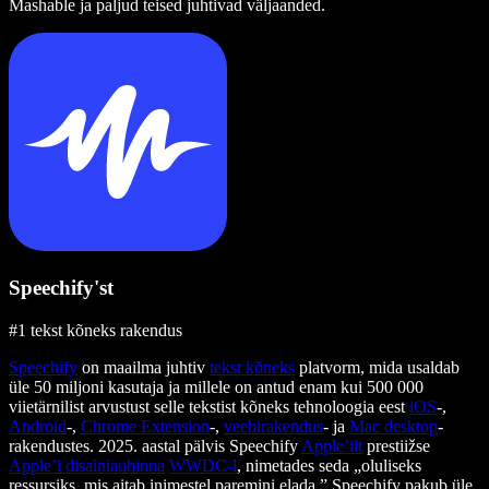
Mashable ja paljud teised juhtivad väljaanded.
Speechify'st
#1 tekst kõneks rakendus
Speechify
on maailma juhtiv
tekst kõneks
platvorm, mida usaldab
üle 50 miljoni kasutaja ja millele on antud enam kui 500 000
viietärnilist arvustust selle tekstist kõneks tehnoloogia eest
iOS
-,
Android
-,
Chrome Extension
-,
veebirakendus
- ja
Mac desktop
-
rakendustes. 2025. aastal pälvis Speechify
Apple’ilt
prestiižse
Apple’i disainiauhinna
WWDC-l
, nimetades seda „oluliseks
ressursiks, mis aitab inimestel paremini elada.” Speechify pakub üle