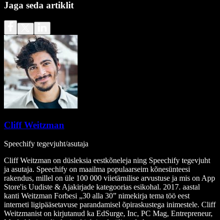
Jaga seda artiklit
Cliff Weitzman
Speechify tegevjuht/asutaja
Cliff Weitzman on düsleksia eestkõneleja ning Speechify tegevjuht
ja asutaja. Speechify on maailma populaarseim kõnesünteesi
rakendus, millel on üle 100 000 viietärnilise arvustuse ja mis on App
Store'is Uudiste & Ajakirjade kategoorias esikohal. 2017. aastal
kanti Weitzman Forbesi „30 alla 30” nimekirja tema töö eest
interneti ligipääsetavuse parandamisel õpiraskustega inimestele. Cliff
Weitzmanist on kirjutanud ka EdSurge, Inc, PC Mag, Entrepreneur,