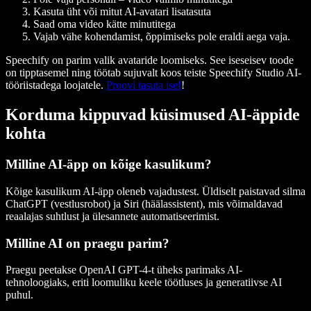
Kasuta üht või mitut AI-avatari lisatasuta
Saad oma video kätte minutitega
Vajab vähe kohendamist, õppimiseks pole eraldi aega vaja.
Speechify on parim valik avataride loomiseks. See iseseisev toode
on tipptasemel ning töötab sujuvalt koos teiste Speechify Studio AI-
tööriistadega loojatele.
Proovi tasuta ise!
!
Korduma kippuvad küsimused AI-äppide
kohta
Milline AI-äpp on kõige kasulikum?
Kõige kasulikum AI-äpp oleneb vajadustest. Üldiselt paistavad silma
ChatGPT (vestlusrobot) ja Siri (häälassistent), mis võimaldavad
reaalajas suhtlust ja ülesannete automatiseerimist.
Milline AI on praegu parim?
Praegu peetakse OpenAI GPT-4-t üheks parimaks AI-
tehnoloogiaks, eriti loomuliku keele töötluses ja generatiivse AI
puhul.