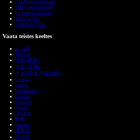
Hindi tekstist kõneks
PDF-i ettelugemine
AI häälegeneraator
Texto a Voz
Leitor de Texto
Vaata teistes keeltes
العربية
Magyar
中文 (简体)
中文 (台灣)
中文 (简体 中国大陆)
Čeština
Dansk
Nederlands
English
Français
Suomi
Deutsch
हिन्दी
Italiano
日本語
한국어