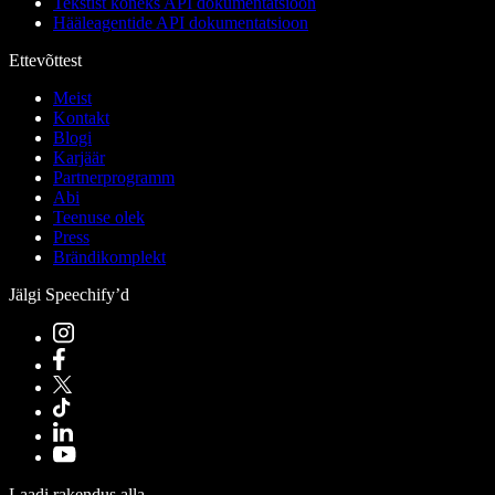
Tekstist kõneks API dokumentatsioon
Hääleagentide API dokumentatsioon
Ettevõttest
Meist
Kontakt
Blogi
Karjäär
Partnerprogramm
Abi
Teenuse olek
Press
Brändikomplekt
Jälgi Speechify’d
Laadi rakendus alla