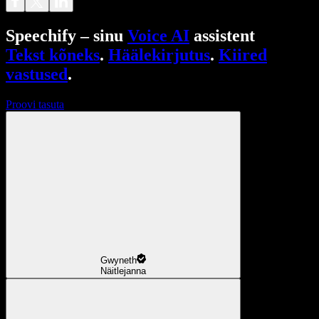
Speechify – sinu
Voice AI
assistent
Tekst kõneks
.
Häälekirjutus
.
Kiired
vastused
.
Proovi tasuta
Gwyneth
Näitlejanna