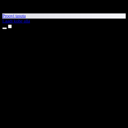
Proovi tasuta
Laadi kohe alla
Tooted
Tekst kõneks
iPhone’i ja iPadi rakendused
Androidi rakendus
Chrome’i laiendus
Edge’i laiendus
Veebirakendus
Maci rakendus
Windowsi rakendus