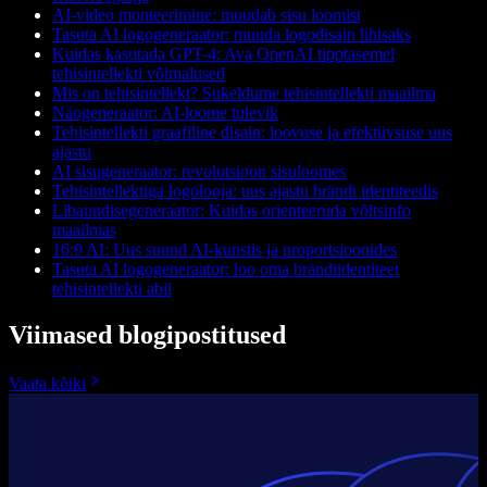
AI-video monteerimine: muudab sisu loomist
Tasuta AI logogeneraator: muuda logodisain lihtsaks
Kuidas kasutada GPT-4: Ava OpenAI tipptasemel
tehisintellekti võimalused
Mis on tehisintellekt? Sukeldume tehisintellekti maailma
Näogeneraator: AI-loome tulevik
Tehisintellekti graafiline disain: loovuse ja efektiivsuse uus
ajastu
AI sisugeneraator: revolutsioon sisuloomes
Tehisintellektiga logolooja: uus ajastu brändi identiteedis
Libauudisegeneraator: Kuidas orienteeruda võltsinfo
maailmas
16:9 AI: Uus suund AI-kunstis ja proportsioonides
Tasuta AI logogeneraator: loo oma brändiidentiteet
tehisintellekti abil
Viimased blogipostitused
Vaata kõiki