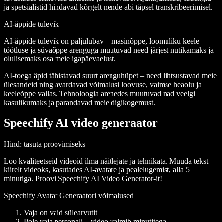
ja spetsialistid hindavad kõrgelt nende abi täpsel transkribeerimisel.
AI-äppide tulevik
AI-äppide tulevik on paljulubav – masinõppe, loomuliku keele
töötluse ja süvaõppe arenguga muutuvad need järjest nutikamaks ja
olulisemaks osa meie igapäevaelust.
AI-toega äpid tähistavad suurt arenguhüpet – need lihtsustavad meie
ülesandeid ning avardavad võimalusi loovuse, vaimse heaolu ja
keeleõppe vallas. Tehnoloogia arenedes muutuvad nad veelgi
kasulikumaks ja parandavad meie digikogemust.
Speechify AI video generaator
Hind
: tasuta proovimiseks
Loo kvaliteetseid videoid ilma näitlejate ja tehnikata. Muuda tekst
kiirelt videoks, kasutades AI-avatare ja pealelugemist, alla 5
minutiga. Proovi Speechify AI Video Generator-it!
Speechify Avatar Generaatori võimalused
Vaja on vaid sülearvutit
Pole vaja personali – video valmib minutitega