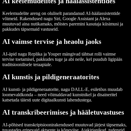
AI keelemudelites ja häälassistentides
Keelemudelite areng on oluliselt parandanud AI-häälassistentide
võimeid. Rakendused nagu Siri, Google Assistant ja Alexa
muutuvad aina nutikamaks, mõistes paremini kasutaja küsimusi ja
pakkudes täpsemaid vastuseid.
AI vaimse tervise ja heaolu jaoks
AI-äpid nagu Replika ja Youper mängivad tähtsat rolli vaimse
tervise toetamisel, pakkudes tuge ja abi neile, kel puudub ligipääs
traditsioonilisele teraapiale.
AI kunstis ja pildigeneraatorites
AI kunsti- ja pildigeneraatorite, nagu DALL-E, esiletõus muudab
loomevaldkonda – need võimaldavad kunstnikel ja disaineritel
katsetada täiesti uute digitaalkunsti lahendustega.
AI transkribeerimises ja hääletuvastuses
AI-põhised transkriptsioonirakendused muutuvad järjest täpsemaks,
tuvastades erinevaid aktsente ja kõneviise. Ajakirjanikud, tudengid