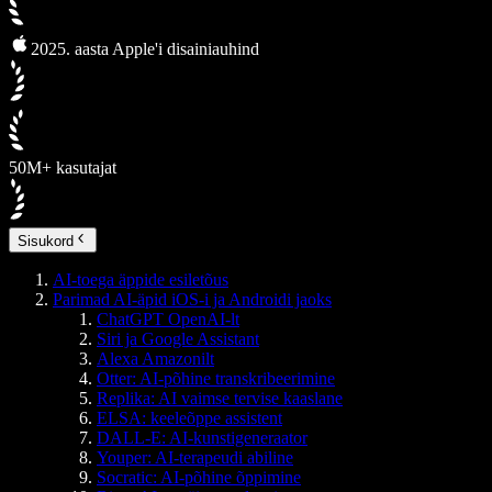
2025. aasta Apple'i disainiauhind
50M+ kasutajat
Sisukord
AI-toega äppide esiletõus
Parimad AI-äpid iOS-i ja Androidi jaoks
ChatGPT OpenAI-lt
Siri ja Google Assistant
Alexa Amazonilt
Otter: AI-põhine transkribeerimine
Replika: AI vaimse tervise kaaslane
ELSA: keeleõppe assistent
DALL-E: AI-kunstigeneraator
Youper: AI-terapeudi abiline
Socratic: AI-põhine õppimine