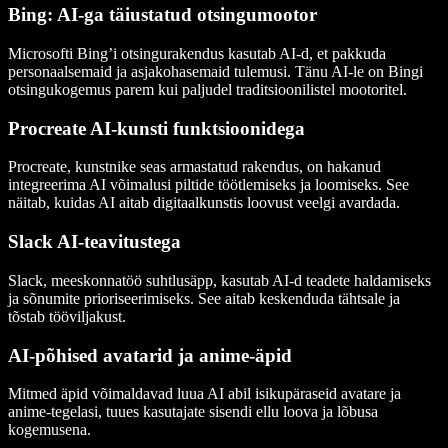
Bing: AI-ga täiustatud otsingumootor
Microsofti Bing’i otsingurakendus kasutab AI-d, et pakkuda
personaalsemaid ja asjakohasemaid tulemusi. Tänu AI-le on Bingi
otsingukogemus parem kui paljudel traditsioonilistel mootoritel.
Procreate AI-kunsti funktsioonidega
Procreate, kunstnike seas armastatud rakendus, on hakanud
integreerima AI võimalusi piltide töötlemiseks ja loomiseks. See
näitab, kuidas AI aitab digitaalkunstis loovust veelgi avardada.
Slack AI-teavitustega
Slack, meeskonnatöö suhtlusäpp, kasutab AI-d teadete haldamiseks
ja sõnumite prioriseerimiseks. See aitab keskenduda tähtsale ja
tõstab tööviljakust.
AI-põhised avatarid ja anime-äpid
Mitmed äpid võimaldavad luua AI abil isikupäraseid avatare ja
anime-tegelasi, tuues kasutajate sisendi ellu loova ja lõbusa
kogemusena.