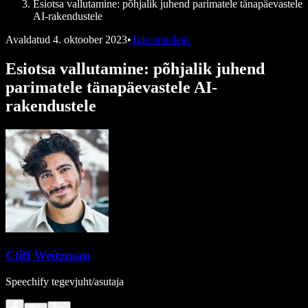
Esiotsa vallutamine: põhjalik juhend parimatele tänapäevastele
AI-rakendustele
Avaldatud
4. oktoober 2023
•
Tehisintellekt
Esiotsa vallutamine: põhjalik juhend
parimatele tänapäevastele AI-
rakendustele
Cliff Weitzman
Speechify tegevjuht/asutaja