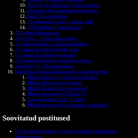
Bing: AI-ga täiustatud otsingumootor
Procreate AI-kunsti funktsioonidega
Slack AI-teavitustega
AI-põhised avatarid ja anime-äpid
AI-lahendused igapäevaelus
AI eelised idufirmadele
App Store – AI-äpid ühes kohas
AI keelemudelites ja häälassistentides
AI vaimse tervise ja heaolu jaoks
AI kunstis ja pildigeneraatorites
AI transkribeerimises ja hääletuvastuses
Speechify AI video generaator
Korduma kippuvad küsimused AI-äppide kohta
Milline AI-äpp on kõige kasulikum?
Milline AI on praegu parim?
Millist AI-äppi kõik kasutavad?
Milline on parim AI iPhone’il?
Kas on olemas tasuta AI-äpp?
Milline on parim AI-rakendus Androidile?
Soovitatud postitused
AI loo jutugeneraator: Loovuse avamine tipptasemel
tehnoloogiaga