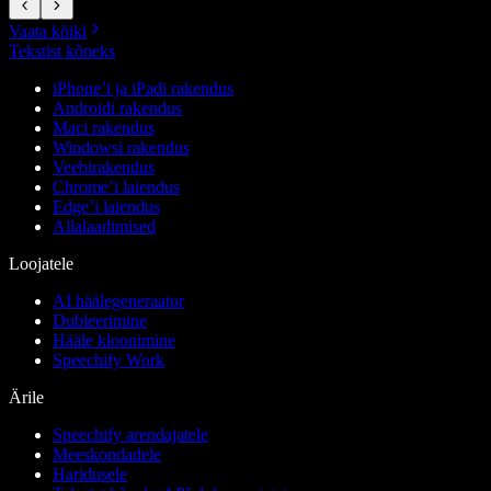
Vaata kõiki
Tekstist kõneks
iPhone’i ja iPadi rakendus
Androidi rakendus
Maci rakendus
Windowsi rakendus
Veebirakendus
Chrome’i laiendus
Edge’i laiendus
Allalaadimised
Loojatele
AI häälegeneraator
Dubleerimine
Hääle kloonimine
Speechify Work
Ärile
Speechify arendajatele
Meeskondadele
Haridusele