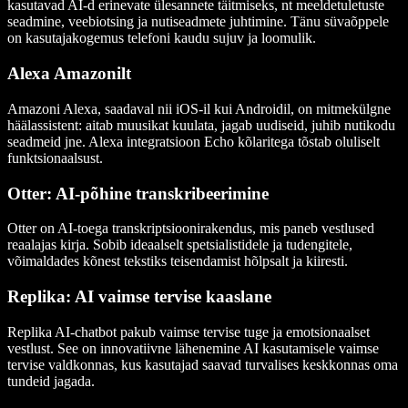
kasutavad AI-d erinevate ülesannete täitmiseks, nt meeldetuletuste
seadmine, veebiotsing ja nutiseadmete juhtimine. Tänu süvaõppele
on kasutajakogemus telefoni kaudu sujuv ja loomulik.
Alexa Amazonilt
Amazoni Alexa, saadaval nii iOS-il kui Androidil, on mitmekülgne
häälassistent: aitab muusikat kuulata, jagab uudiseid, juhib nutikodu
seadmeid jne. Alexa integratsioon Echo kõlaritega tõstab oluliselt
funktsionaalsust.
Otter: AI-põhine transkribeerimine
Otter on AI-toega transkriptsioonirakendus, mis paneb vestlused
reaalajas kirja. Sobib ideaalselt spetsialistidele ja tudengitele,
võimaldades kõnest tekstiks teisendamist hõlpsalt ja kiiresti.
Replika: AI vaimse tervise kaaslane
Replika AI-chatbot pakub vaimse tervise tuge ja emotsionaalset
vestlust. See on innovatiivne lähenemine AI kasutamisele vaimse
tervise valdkonnas, kus kasutajad saavad turvalises keskkonnas oma
tundeid jagada.