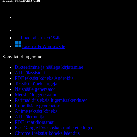
Laadi alla macOS-ile
Laadi alla Windowsile
Soovitatud lugemine
Dikteerimine ja häälega kirjutamine
AI häälassistent
PDF tekstist kõneks Androidis
Tekstist kõneks lugeja
Naishääle generaator
Meeshääle generaator
Parimad düsleksia lugemisrakendused
Robotihääle generaator
Anime tekstist kõneks
AI häälemuutja
PDF-ist audioraamat
Kas Google Docs oskab mulle ette lugeda
Chrome’i tekstist kõneks laiendus