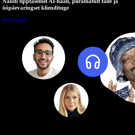
Naudi tipptasemel AI-hääli, piiramatult faile ja
ööpäevaringset kliendituge
Proovi tasuta