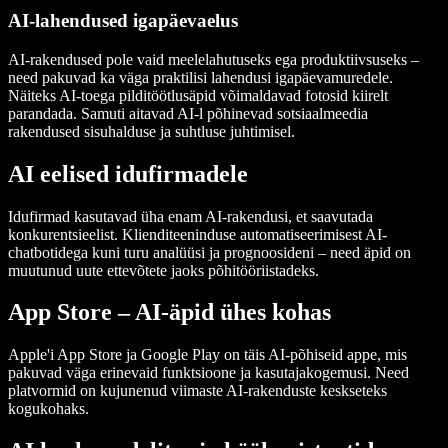
AI-lahendused igapäevaelus
AI-rakendused pole vaid meelelahutuseks ega produktiivsuseks –
need pakuvad ka väga praktilisi lahendusi igapäevamuredele.
Näiteks AI-toega pilditöötlusäpid võimaldavad fotosid kiirelt
parandada. Samuti aitavad AI-l põhinevad sotsiaalmeedia
rakendused sisuhalduse ja suhtluse juhtimisel.
AI eelised idufirmadele
Idufirmad kasutavad üha enam AI-rakendusi, et saavutada
konkurentsieelist. Klienditeeninduse automatiseerimisest AI-
chatbotidega kuni turu analüüsi ja prognoosideni – need äpid on
muutunud uute ettevõtete jaoks põhitööriistadeks.
App Store – AI-äpid ühes kohas
Apple'i App Store ja Google Play on täis AI-põhiseid appe, mis
pakuvad väga erinevaid funktsioone ja kasutajakogemusi. Need
platvormid on kujunenud viimaste AI-rakenduste keskseteks
kogukohaks.