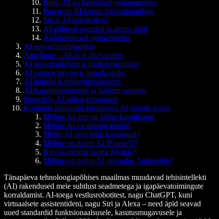
Bing: AI-ga täiustatud otsingumootor
Procreate AI-kunsti funktsioonidega
Slack AI-teavitustega
AI-põhised avatarid ja anime-äpid
AI-lahendused igapäevaelus
AI eelised idufirmadele
App Store – AI-äpid ühes kohas
AI keelemudelites ja häälassistentides
AI vaimse tervise ja heaolu jaoks
AI kunstis ja pildigeneraatorites
AI transkribeerimises ja hääletuvastuses
Speechify AI video generaator
Korduma kippuvad küsimused AI-äppide kohta
Milline AI-äpp on kõige kasulikum?
Milline AI on praegu parim?
Millist AI-äppi kõik kasutavad?
Milline on parim AI iPhone’il?
Kas on olemas tasuta AI-äpp?
Milline on parim AI-rakendus Androidile?
Tänapäeva tehnoloogiapõhises maailmas muudavad tehisintellekti
(AI) rakendused meie suhtlust seadmetega ja igapäevatoimingute
korraldamist. AI-toega vestlusrobotitest, nagu ChatGPT, kuni
virtuaalsete assistentideni, nagu Siri ja Alexa – need äpid seavad
uued standardid funktsionaalsusele, kasutusmugavusele ja