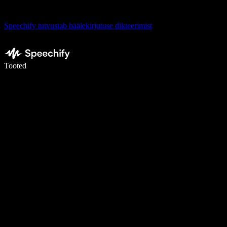
Speechify tutvustab häälekirjutuse dikteerimist
Kirjuta häälega 5× kiiremini
Tooted
Loe lähemalt