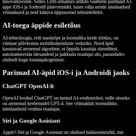
innovatsioonile. Selles 1200-sõnalises artiklis vaatleme parimaid AI-
appe iOS-i ja Androidi platvormidel, tuues välja nende ainulaadsed
võimalused ja neid käitava tipptasemel tehisintellekti.
AI-toega äppide esiletõus
AI-tehnoloogia, eriti masinõpe ja loomuliku keele töötlus, on
viimase põlvkonna mobiilirakenduste veduriks. Need äpid
kasutavad arenenud algoritme, et õppida kasutaja sisenditest,
automatiseerida ülesandeid ja pakkuda reaalajas abi, parandades
oluliselt kogu kasutajakogemust.
Parimad AI-äpid iOS-i ja Androidi jaoks
ChatGPT OpenAI-lt
OpenAI loodud ChatGPT on tuntud AI-vestlusrobot, mille aluseks
on arenenud keelemudel GPT-4. See võimaldab loomulikke,
inimlaadseid vestlusi reaalajas.
Siri ja Google Assistant
Apple'i Siri ja Google Assistant on olulised häälassistendid, mis