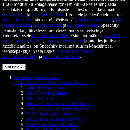
1 000 loodusliku kõlaga hääle rohkem kui 60 keeles ning seda
kasutatakse ligi 200 riigis. Kuulsuste häältest on saadaval näiteks
Snoop Dogg
ja
Gwyneth Paltrow
. Loojatele ja ettevõtetele pakub
Speechify Studio
täiustatud tööriistu, sh
AI-häälegeneraatorit
,
AI-
häälekloonimist
,
AI-dubleerimist
ja
AI-häälevahetust
. Speechify
panustab ka juhtivatesse toodetesse tänu kvaliteetsele ja
kuluefektiivsele
tekst kõneks API-le
. Esindatud näiteks
The Wall
Street Journal
,
CNBC
,
Forbes
,
TechCrunch
ja muudes juhtivates
meediakanalites, on Speechify maailma suurim kõnesünteesi
teenusepakkuja. Vaata lisaks:
speechify.com/news
,
speechify.com/blog
ja
speechify.com/press
.
Sisukord
AI-toega äppide esiletõus
Parimad AI-äpid iOS-i ja Androidi jaoks
ChatGPT OpenAI-lt
Siri ja Google Assistant
Alexa Amazonilt
Otter: AI-põhine transkribeerimine
Replika: AI vaimse tervise kaaslane
ELSA: keeleõppe assistent
DALL-E: AI-kunstigeneraator
Youper: AI-terapeudi abiline
Socratic: AI-põhine õppimine