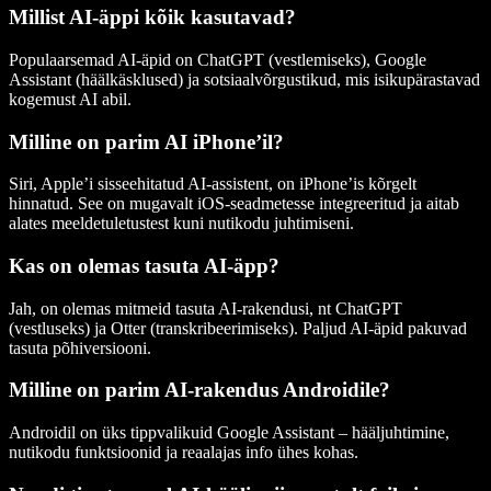
Millist AI-äppi kõik kasutavad?
Populaarsemad AI-äpid on ChatGPT (vestlemiseks), Google
Assistant (häälkäsklused) ja sotsiaalvõrgustikud, mis isikupärastavad
kogemust AI abil.
Milline on parim AI iPhone’il?
Siri, Apple’i sisseehitatud AI-assistent, on iPhone’is kõrgelt
hinnatud. See on mugavalt iOS-seadmetesse integreeritud ja aitab
alates meeldetuletustest kuni nutikodu juhtimiseni.
Kas on olemas tasuta AI-äpp?
Jah, on olemas mitmeid tasuta AI-rakendusi, nt ChatGPT
(vestluseks) ja Otter (transkribeerimiseks). Paljud AI-äpid pakuvad
tasuta põhiversiooni.
Milline on parim AI-rakendus Androidile?
Androidil on üks tippvalikuid Google Assistant – hääljuhtimine,
nutikodu funktsioonid ja reaalajas info ühes kohas.