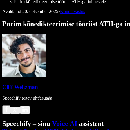
Parim kõnedikteerimise tööriist ATH-ga inimestele
Avaldatud
20. detsember 2025
•
Kõnetuvastus
Parim kõnedikteerimise tööriist ATH-ga in
Cliff Weitzman
Speechify tegevjuht/asutaja
Speechify – sinu
Voice AI
assistent