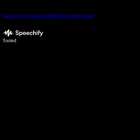
Speechify tutvustab häälekirjutuse dikteerimist
Kirjuta häälega 5× kiiremini
Tooted
Loe lähemalt