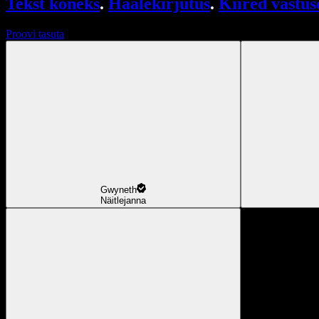
Tekst kõneks
.
Häälekirjutus
.
Kiired vastus
Proovi tasuta
Gwyneth
Näitlejanna