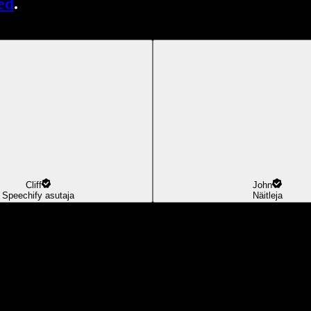
ed
.
Cliff
John
Speechify asutaja
Näitleja