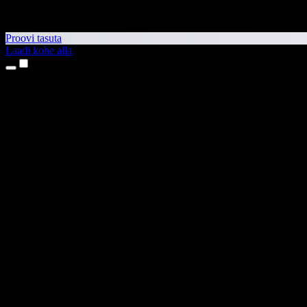
Proovi tasuta
Laadi kohe alla
Tooted
Tekst kõneks
iPhone’i ja iPadi rakendused
Androidi rakendus
Chrome’i laiendus
Edge’i laiendus
Veebirakendus
Maci rakendus
Windowsi rakendus