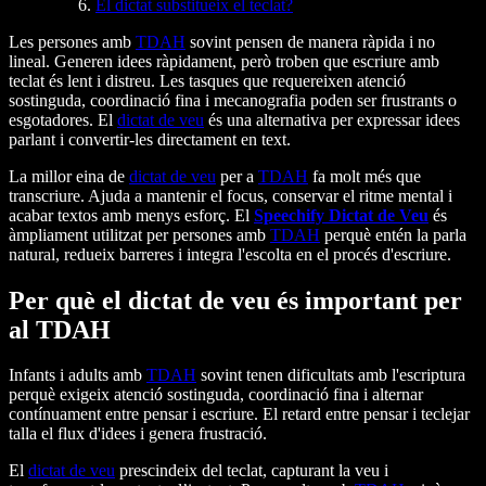
El dictat substitueix el teclat?
Les persones amb
TDAH
sovint pensen de manera ràpida i no
lineal. Generen idees ràpidament, però troben que escriure amb
teclat és lent i distreu. Les tasques que requereixen atenció
sostinguda, coordinació fina i mecanografia poden ser frustrants o
esgotadores. El
dictat de veu
és una alternativa per expressar idees
parlant i convertir-les directament en text.
La millor eina de
dictat de veu
per a
TDAH
fa molt més que
transcriure. Ajuda a mantenir el focus, conservar el ritme mental i
acabar textos amb menys esforç. El
Speechify Dictat de Veu
és
àmpliament utilitzat per persones amb
TDAH
perquè entén la parla
natural, redueix barreres i integra l'escolta en el procés d'escriure.
Per què el dictat de veu és important per
al TDAH
Infants i adults amb
TDAH
sovint tenen dificultats amb l'escriptura
perquè exigeix atenció sostinguda, coordinació fina i alternar
contínuament entre pensar i escriure. El retard entre pensar i teclejar
talla el flux d'idees i genera frustració.
El
dictat de veu
prescindeix del teclat, capturant la veu i