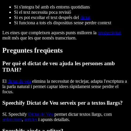
Si s'integra bé amb els entorns quotidians
Si el text necessita poca revisió
Si es pot escoltar el text després del
dictat
Si funciona a tots els dispositius sense perdre context
Les eines que compleixen aquests punts milloren la
productivitat
molt més que les que només transcriuen.
Preguntes freqüents
Per què el dictat de veu ajuda les persones amb
TDAH?
El
dictat de veu
elimina la necessitat de teclejar, adapta l'escriptura a
la parla natural i permet captar idees ràpidament sense perdre el
focus.
Speechify Dictat de Veu serveix per a textos llargs?
Sí. Speechify
Dictat de Veu
permet dictar textos llargs, com
redaccions
,
articles
i apunts detallats.
Speechify ajuda a editar?