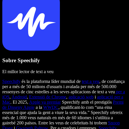
Sobre Speechify
El millor lector de text a veu
Speechify
és la plataforma líder mundial de
text a veu
, de confiança
per a més de 50 milions d'usuaris i avalada per més de 500.000
ressenyes de cinc estrelles a les seves aplicacions de text a veu
per a
iOS
,
Android
,
Extensió de Chrome
,
aplicació web
i
aplicació per a
Mac
. El 2025,
Apple va premiar
Speechify amb el prestigiós
Premi
de Disseny Apple
a la
WWDC
, qualificant-lo com “una eina
essencial que ajuda la gent a viure la seva vida.” Speechify ofereix
més de 1.000 veus naturals en més de 60 idiomes i s'utilitza a
gairebé 200 països. Entre les veus de celebritats hi trobem
Snoop
Dogg
i
Gwyneth Paltrow
. Per a creadors i empreses,
Speechify