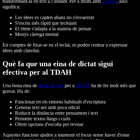
transformant-la en text a l’instant. Per a molts amb
TDAH
, això
significa:
Les idees es capten abans no s'esvaeixin
S'escriu més ràpid que teclejant
El ritme s'adapta a la manera de pensar
Menys càrrega mental
En comptes de fixar-se en el teclat, es poden centrar a expressar
idees amb claredat.
Què fa que una eina de dictat sigui
efectiva per al TDAH
Una bona eina de
dictat de veu
per a
TDAH
ha de fer molt més que
gravar. Ha de:
Funcionar en els entorns habituals d'escriptura
Generar text net amb poca edició
Reducir la distància entre pensament i text
Permetre textos llargs i curts
Oferir opcions d'escolta per revisar
Aquestes funcions ajuden a mantenir el focus sense haver d'estar