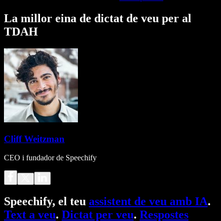
La millor eina de dictat de veu per al
TDAH
Cliff Weitzman
CEO i fundador de Speechify
Speechify, el teu
assistent de veu amb IA
.
Text a veu
.
Dictat per veu
.
Respostes