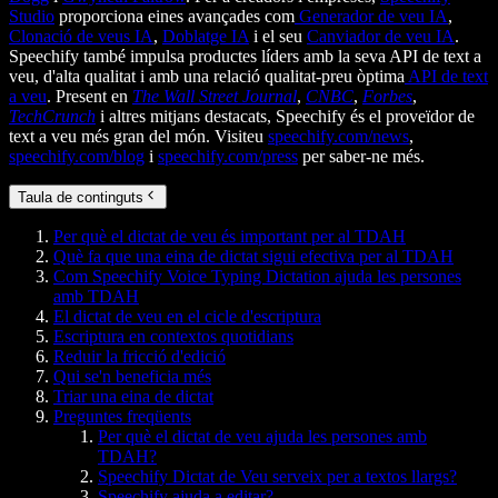
Studio
proporciona eines avançades com
Generador de veu IA
,
Clonació de veus IA
,
Doblatge IA
i el seu
Canviador de veu IA
.
Speechify també impulsa productes líders amb la seva API de text a
veu, d'alta qualitat i amb una relació qualitat-preu òptima
API de text
a veu
. Present en
The Wall Street Journal
,
CNBC
,
Forbes
,
TechCrunch
i altres mitjans destacats, Speechify és el proveïdor de
text a veu més gran del món. Visiteu
speechify.com/news
,
speechify.com/blog
i
speechify.com/press
per saber-ne més.
Taula de continguts
Per què el dictat de veu és important per al TDAH
Què fa que una eina de dictat sigui efectiva per al TDAH
Com Speechify Voice Typing Dictation ajuda les persones
amb TDAH
El dictat de veu en el cicle d'escriptura
Escriptura en contextos quotidians
Reduir la fricció d'edició
Qui se'n beneficia més
Triar una eina de dictat
Preguntes freqüents
Per què el dictat de veu ajuda les persones amb
TDAH?
Speechify Dictat de Veu serveix per a textos llargs?
Speechify ajuda a editar?