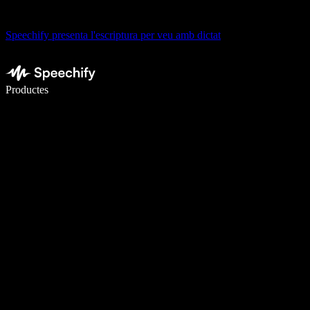
Speechify presenta l'escriptura per veu amb dictat
Escriu 5× més ràpid amb la veu
Productes
Més informació