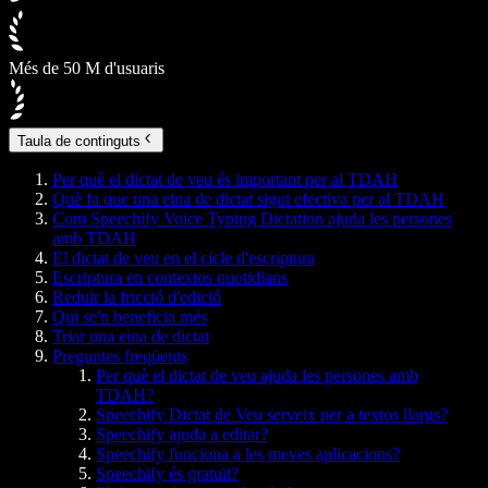
Més de 50 M d'usuaris
Taula de continguts
Per què el dictat de veu és important per al TDAH
Què fa que una eina de dictat sigui efectiva per al TDAH
Com Speechify Voice Typing Dictation ajuda les persones
amb TDAH
El dictat de veu en el cicle d'escriptura
Escriptura en contextos quotidians
Reduir la fricció d'edició
Qui se'n beneficia més
Triar una eina de dictat
Preguntes freqüents
Per què el dictat de veu ajuda les persones amb
TDAH?
Speechify Dictat de Veu serveix per a textos llargs?
Speechify ajuda a editar?
Speechify funciona a les meves aplicacions?
Speechify és gratuït?