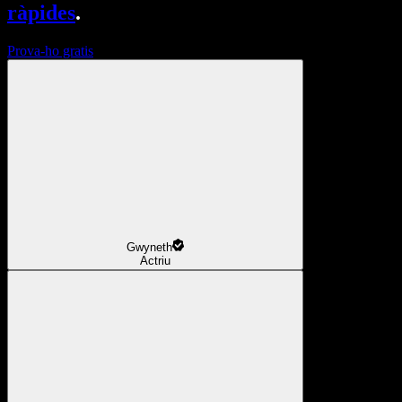
ràpides
.
Prova-ho gratis
Gwyneth
Actriu