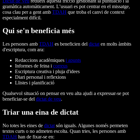
Dictat de Veu
redueix aquesta fricció gestionant la puntuació i la
gramàtica automàticament. L’usuari es pot centrar en el missatge,
cosa clau per a gent amb
TDAH
que troba el canvi de context
especialment difícil.
Qui se'n beneficia més
Les persones amb
TDAH
es beneficien del
dictat
en molts àmbits
d'escriptura, com ara:
Redaccions acadèmiques
i apunts
Informes de feina i
correus
Escriptura creativa i pluja d'idees
Diari personal i reflexions
Llistes i planificació
Qualsevol situació on pensar en veu alta ajudi a expressar-se pot
beneficiar-se del
dictat de veu
.
Triar una eina de dictat
No totes les eines de
dictat
són iguals. Algunes només permeten
textos curts o no admeten escolta. Quan tries, les persones amb
TDAH
han de fixar-se en: