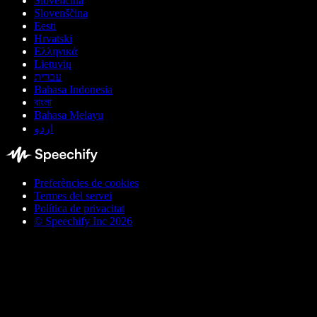
Slovenčina
Slovenščina
Eesti
Hrvatski
Ελληνικά
Lietuvių
עברית
Bahasa Indonesia
বাংলা
Bahasa Melayu
اردو
Preferències de cookies
Termes del servei
Política de privacitat
© Speechify Inc 2026