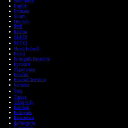
Nederlands
English
Français
Suomi
Deutsch
हिन्दी
Italiano
日本語
한국어
Norsk bokmål
Polski
Português Brasileiro
Русский
Українська
Español
Español (México)
Svenska
ไทย
Türkçe
Tiếng Việt
Română
Português
Български
ქართული