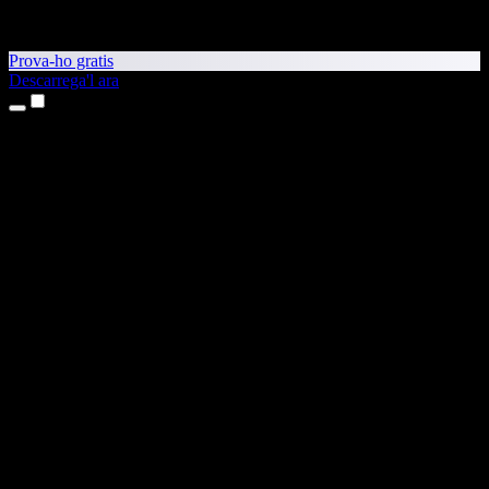
Prova-ho gratis
Descarrega'l ara
Productes
Text a veu
Aplicacions per a iPhone i iPad
Aplicació per a Android
Extensió per al Chrome
Extensió per a l'Edge
Aplicació web
Aplicació per al Mac
Aplicació per al Windows