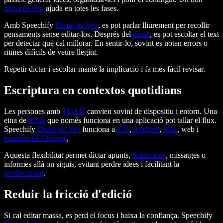
dictat de veu
ajuda en totes les fases.
Amb Speechify
Dictat de Veu
, es pot parlar lliurement per recollir
pensaments sense editar-los. Després del
dictat
, es pot escoltar el text
per detectar què cal millorar. En sentir-lo, sovint es noten errors o
ritmes difícils de veure llegint.
Repetir dictar i escoltar manté la implicació i fa més fàcil revisar.
Escriptura en contextos quotidians
Les persones amb
TDAH
canvien sovint de dispositiu i entorn. Una
eina de
dictat
que només funciona en una aplicació pot tallar el flux.
Speechify
Dictat de Veu
funciona a
iOS
,
Android
,
Mac
, web i
extensió de Chrome
,
Aquesta flexibilitat permet dictar apunts,
redaccions
, missatges o
informes allà on siguis, evitant perdre idees i facilitant la
productivitat
.
Reduir la fricció d'edició
Si cal editar massa, es perd el focus i baixa la confiança. Speechify