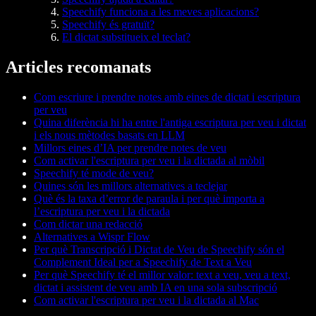
Speechify funciona a les meves aplicacions?
Speechify és gratuït?
El dictat substitueix el teclat?
Articles recomanats
Com escriure i prendre notes amb eines de dictat i escriptura
per veu
Quina diferència hi ha entre l'antiga escriptura per veu i dictat
i els nous mètodes basats en LLM
Millors eines d’IA per prendre notes de veu
Com activar l'escriptura per veu i la dictada al mòbil
Speechify té mode de veu?
Quines són les millors alternatives a teclejar
Què és la taxa d’error de paraula i per què importa a
l’escriptura per veu i la dictada
Com dictar una redacció
Alternatives a Wispr Flow
Per què Transcripció i Dictat de Veu de Speechify són el
Complement Ideal per a Speechify de Text a Veu
Per què Speechify té el millor valor: text a veu, veu a text,
dictat i assistent de veu amb IA en una sola subscripció
Com activar l'escriptura per veu i la dictada al Mac