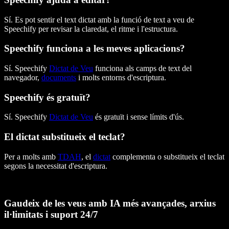
Sí. Es pot sentir el text dictat amb la funció de text a veu de
Speechify per revisar la claredat, el ritme i l'estructura.
Speechify funciona a les meves aplicacions?
Sí. Speechify
Dictat de Veu
funciona als camps de text del
navegador,
documents
i molts entorns d'escriptura.
Speechify és gratuït?
Sí. Speechify
Dictat de Veu
és gratuït i sense límits d'ús.
El dictat substitueix el teclat?
Per a molts amb
TDAH
, el
dictat
complementa o substitueix el teclat
segons la necessitat d'escriptura.
Gaudeix de les veus amb IA més avançades, arxius
il·limitats i suport 24/7