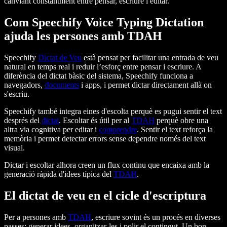
canviant constantment entre pensar, escriure i editar.
Com Speechify Voice Typing Dictation
ajuda les persones amb TDAH
Speechify
Dictat de Veu
està pensat per facilitar una entrada de veu
natural en temps real i reduir l’esforç entre pensar i escriure. A
diferència del dictat bàsic del sistema, Speechify funciona a
navegadors,
documents
i apps, i permet dictar directament allà on
s'escriu.
Speechify també integra eines d'escolta perquè es pugui sentir el text
després del
dictat
. Escoltar és útil per al
TDAH
perquè obre una
altra via cognitiva per editar i
comprendre
. Sentir el text reforça la
memòria i permet detectar errors sense dependre només del text
visual.
Dictar i escoltar alhora creen un flux continu que encaixa amb la
generació ràpida d'idees típica del
TDAH
.
El dictat de veu en el cicle d'escriptura
Per a persones amb
TDAH
, escriure sovint és un procés en diverses
passes: generar idees, organitzar-les i polir el contingut. Un bon