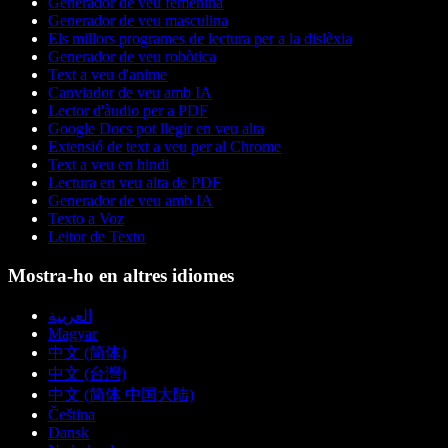
Generador de veu femenina
Generador de veu masculina
Els millors programes de lectura per a la dislèxia
Generador de veu robòtica
Text a veu d'anime
Canviador de veu amb IA
Lector d'àudio per a PDF
Google Docs pot llegir en veu alta
Extensió de text a veu per al Chrome
Text a veu en hindi
Lectura en veu alta de PDF
Generador de veu amb IA
Texto a Voz
Leitor de Texto
Mostra-ho en altres idiomes
العربية
Magyar
中文 (简体)
中文 (台灣)
中文 (简体 中国大陆)
Čeština
Dansk