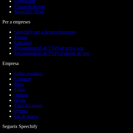
Doblament
Clonació de veu
Speechify Work
Per a empreses
Speechify per a desenvolupadors
Equips
Educació
Documentació de l’API de text a veu
Documentació de l’API d’agents de veu
Empresa
Sobre nosaltres
Contacte
Blog
Feina
Afiliats
Ajuda
Estat del servei
Premsa
Kit de marca
Segueix Speechify