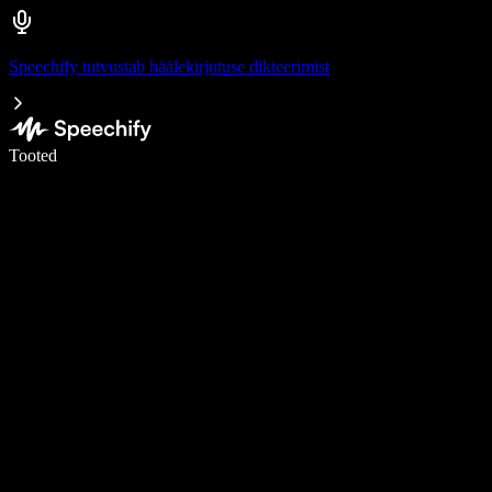
Speechify tutvustab häälekirjutuse dikteerimist
Kirjuta häälega 5× kiiremini
Tooted
Loe lähemalt