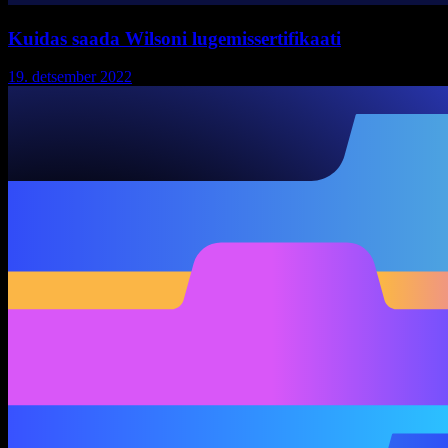
Kuidas saada Wilsoni lugemissertifikaati
19. detsember 2022