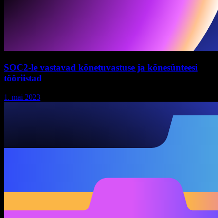
SOC2-le vastavad kõnetuvastuse ja kõnesünteesi
tööriistad
1. mai 2023