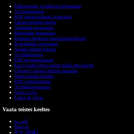
Dikteerimine ja häälega kirjutamine
AI häälassistent
PDF tekstist kõneks Androidis
Tekstist kõneks lugeja
Naishääle generaator
Meeshääle generaator
Parimad düsleksia lugemisrakendused
Robotihääle generaator
Anime tekstist kõneks
AI häälemuutja
PDF-ist audioraamat
Kas Google Docs oskab mulle ette lugeda
Chrome’i tekstist kõneks laiendus
Hindi tekstist kõneks
PDF-i ettelugemine
AI häälegeneraator
Texto a Voz
Leitor de Texto
Vaata teistes keeltes
العربية
Magyar
中文 (简体)