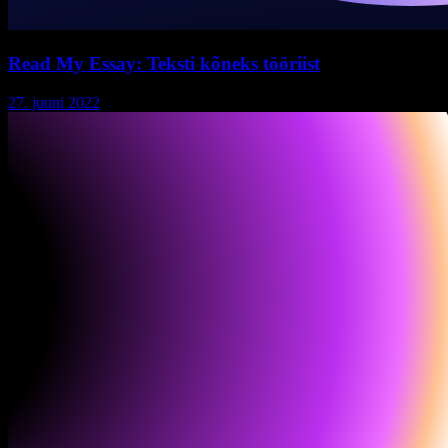
Read My Essay: Teksti kõneks tööriist
27. juuni 2022