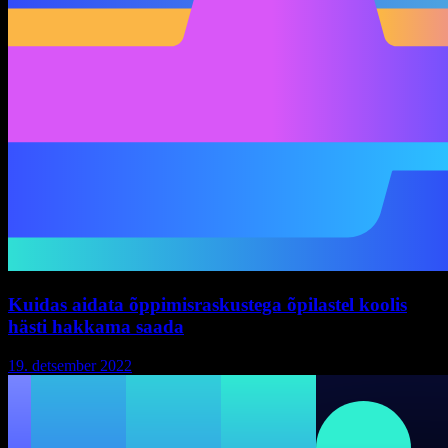
Kuidas aidata õppimisraskustega õpilastel koolis
hästi hakkama saada
19. detsember 2022