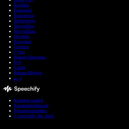
Română
Português
Български
ქართული
Slovenčina
Slovenščina
Hrvatski
Ελληνικά
Lietuvių
עברית
Bahasa Indonesia
বাংলা
Català
Bahasa Melayu
اردو
Küpsiste seaded
Kasutustingimused
Privaatsuspoliitika
© Speechify Inc 2026