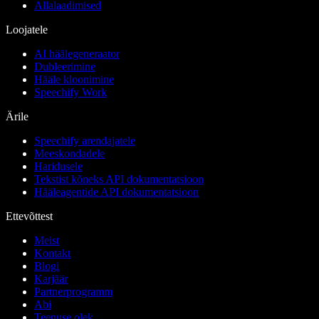
Allalaadimised
Loojatele
AI häälegeneraator
Dubleerimine
Hääle kloonimine
Speechify Work
Ärile
Speechify arendajatele
Meeskondadele
Haridusele
Tekstist kõneks API dokumentatsioon
Hääleagentide API dokumentatsioon
Ettevõttest
Meist
Kontakt
Blogi
Karjäär
Partnerprogramm
Abi
Teenuse olek