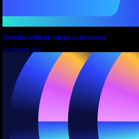
Õppeliidu põhjalik juhend ja arvustused
19. detsember 2022