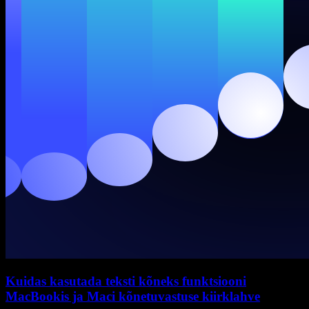
Kuidas kasutada teksti kõneks funktsiooni
MacBookis ja Maci kõnetuvastuse kiirklahve