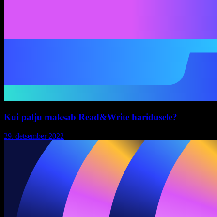
Kui palju maksab Read&Write haridusele?
29. detsember 2022