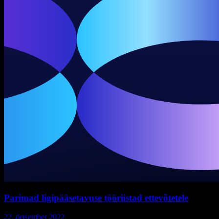
Parimad ligipääsetavuse tööriistad ettevõtetele
22. detsember 2022