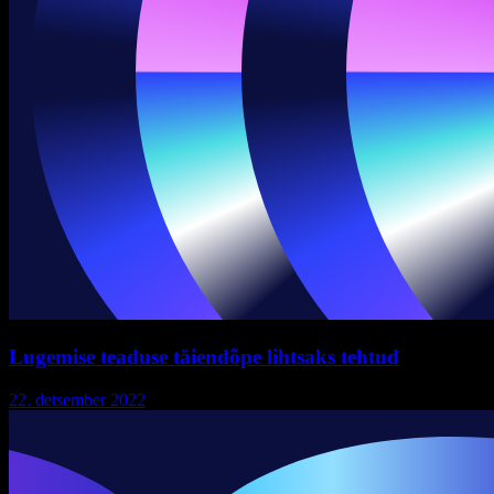
Lugemise teaduse täiendõpe lihtsaks tehtud
22. detsember 2022