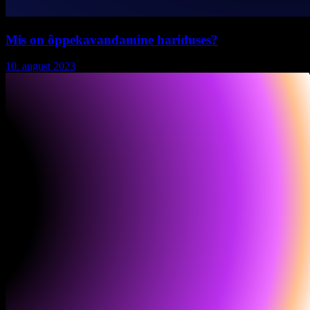
Mis on õppekavandamine hariduses?
10. august 2023