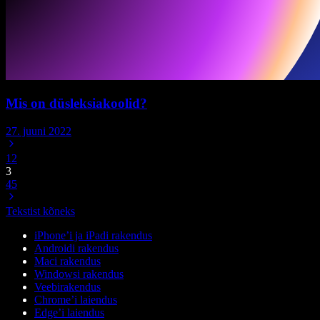
Mis on düsleksiakoolid?
27. juuni 2022
1
2
3
4
5
Tekstist kõneks
iPhone’i ja iPadi rakendus
Androidi rakendus
Maci rakendus
Windowsi rakendus
Veebirakendus
Chrome’i laiendus
Edge’i laiendus