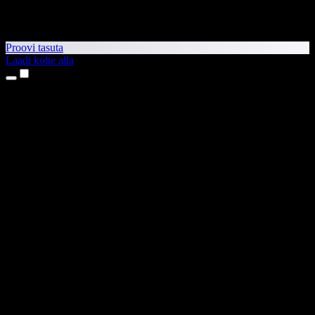
Proovi tasuta
Laadi kohe alla
Tooted
Tekst kõneks
iPhone’i ja iPadi rakendused
Androidi rakendus
Chrome’i laiendus
Edge’i laiendus
Veebirakendus
Maci rakendus
Windowsi rakendus