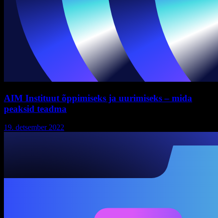
AIM Instituut õppimiseks ja uurimiseks – mida
peaksid teadma
19. detsember 2022