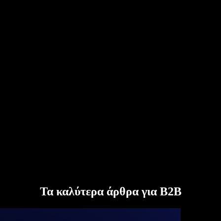
Τα καλύτερα άρθρα για B2B