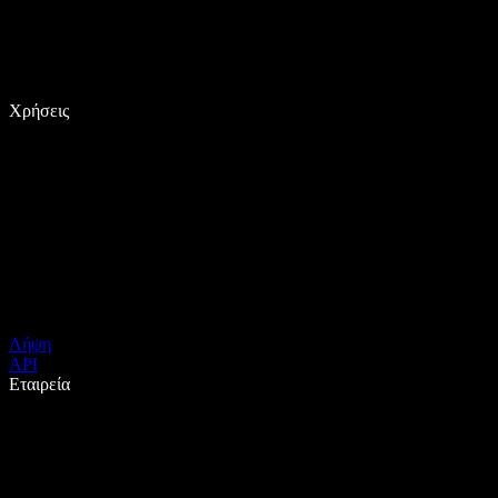
Χρήσεις
Λήψη
API
Εταιρεία