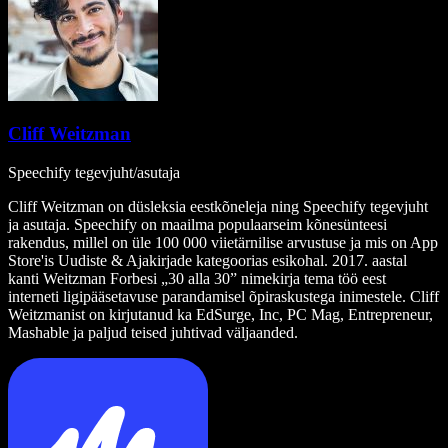
Cliff Weitzman
Speechify tegevjuht/asutaja
Cliff Weitzman on düsleksia eestkõneleja ning Speechify tegevjuht
ja asutaja. Speechify on maailma populaarseim kõnesünteesi
rakendus, millel on üle 100 000 viietärnilise arvustuse ja mis on App
Store'is Uudiste & Ajakirjade kategoorias esikohal. 2017. aastal
kanti Weitzman Forbesi „30 alla 30” nimekirja tema töö eest
interneti ligipääsetavuse parandamisel õpiraskustega inimestele. Cliff
Weitzmanist on kirjutanud ka EdSurge, Inc, PC Mag, Entrepreneur,
Mashable ja paljud teised juhtivad väljaanded.