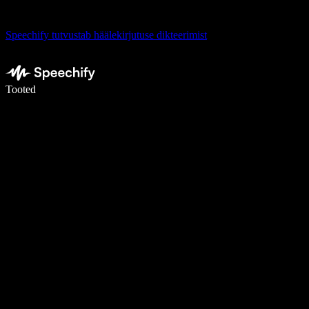
Speechify tutvustab häälekirjutuse dikteerimist
Kirjuta häälega 5× kiiremini
Tooted
Loe lähemalt