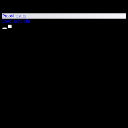
Proovi tasuta
Laadi kohe alla
Tooted
Tekst kõneks
iPhone’i ja iPadi rakendused
Androidi rakendus
Chrome’i laiendus
Edge’i laiendus
Veebirakendus
Maci rakendus
Windowsi rakendus