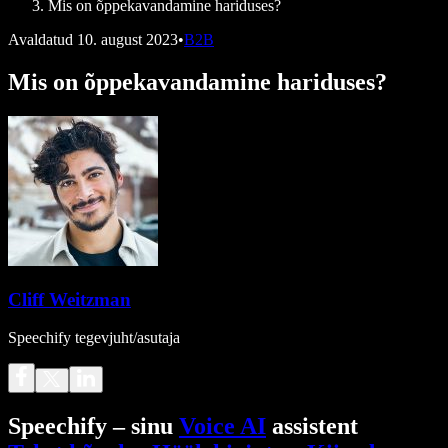
Mis on õppekavandamine hariduses?
Avaldatud
10. august 2023
•
B2B
Mis on õppekavandamine hariduses?
Cliff Weitzman
Speechify tegevjuht/asutaja
Speechify – sinu
Voice AI
assistent