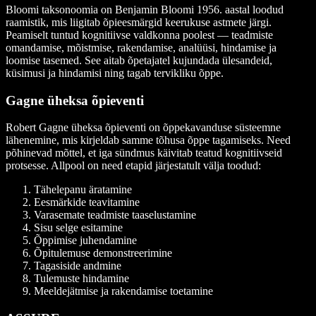
Bloomi taksonoomia on Benjamin Bloomi 1956. aastal loodud
raamistik, mis liigitab õpieesmärgid keerukuse astmete järgi.
Peamiselt tuntud kognitiivse valdkonna poolest — teadmiste
omandamise, mõistmise, rakendamise, analüüsi, hindamise ja
loomise tasemed. See aitab õpetajatel kujundada ülesandeid,
küsimusi ja hindamisi ning tagab tervikliku õppe.
Gagne üheksa õpieventi
Robert Gagne üheksa õpieventi on õppekavanduse süsteemne
lähenemine, mis kirjeldab samme tõhusa õppe tagamiseks. Need
põhinevad mõttel, et iga sündmus käivitab teatud kognitiivseid
protsesse. Allpool on need etapid järjestatult välja toodud:
Tähelepanu äratamine
Eesmärkide teavitamine
Varasemate teadmiste taaselustamine
Sisu selge esitamine
Õppimise juhendamine
Õpitulemuse demonstreerimine
Tagasiside andmine
Tulemuste hindamine
Meeldejätmise ja rakendamise toetamine