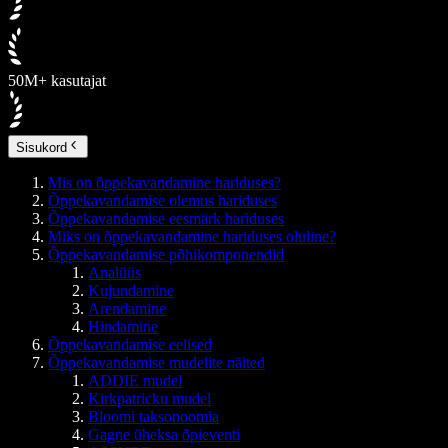
50M+ kasutajat
Sisukord
Mis on õppekavandamine hariduses?
Õppekavandamise olemus hariduses
Õppekavandamise eesmärk hariduses
Miks on õppekavandamine hariduses oluline?
Õppekavandamise põhikomponendid
Analüüs
Kujundamine
Arendamine
Hindamine
Õppekavandamise eelised
Õppekavandamise mudelite näited
ADDIE mudel
Kirkpatricku mudel
Bloomi taksonoomia
Gagne üheksa õpieventi