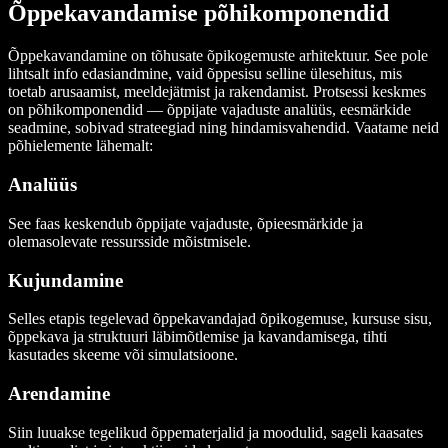
Õppekavandamise põhikomponendid
Õppekavandamine on tõhusate õpikogemuste arhitektuur. See pole
lihtsalt info edasiandmine, vaid õppesisu selline ülesehitus, mis
toetab arusaamist, meeldejätmist ja rakendamist. Protsessi keskmes
on põhikomponendid — õppijate vajaduste analüüs, eesmärkide
seadmine, sobivad strateegiad ning hindamisvahendid. Vaatame neid
põhielemente lähemalt:
Analüüs
See faas keskendub õppijate vajaduste, õpieesmärkide ja
olemasolevate ressursside mõistmisele.
Kujundamine
Selles etapis tegelevad õppekavandajad õpikogemuse, kursuse sisu,
õppekava ja struktuuri läbimõtlemise ja kavandamisega, tihti
kasutades skeeme või simulatsioone.
Arendamine
Siin luuakse tegelikud õppematerjalid ja moodulid, sageli kaasates