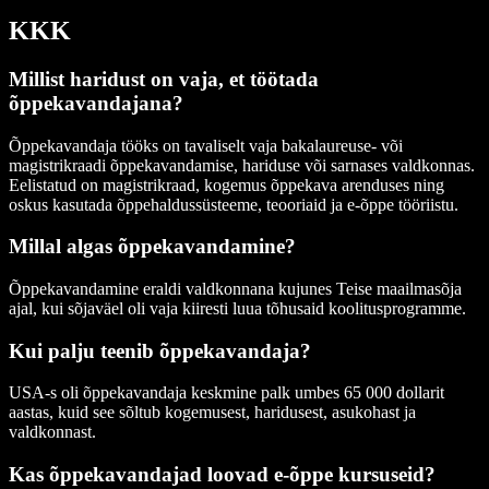
KKK
Millist haridust on vaja, et töötada
õppekavandajana?
Õppekavandaja tööks on tavaliselt vaja bakalaureuse- või
magistrikraadi õppekavandamise, hariduse või sarnases valdkonnas.
Eelistatud on magistrikraad, kogemus õppekava arenduses ning
oskus kasutada õppehaldussüsteeme, teooriaid ja e-õppe tööriistu.
Millal algas õppekavandamine?
Õppekavandamine eraldi valdkonnana kujunes Teise maailmasõja
ajal, kui sõjaväel oli vaja kiiresti luua tõhusaid koolitusprogramme.
Kui palju teenib õppekavandaja?
USA-s oli õppekavandaja keskmine palk umbes 65 000 dollarit
aastas, kuid see sõltub kogemusest, haridusest, asukohast ja
valdkonnast.
Kas õppekavandajad loovad e-õppe kursuseid?