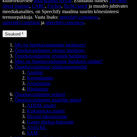
kuluefektiivsele
tekst kõneks API-le
. Esindatud näiteks
The Wall
Street Journal
,
CNBC
,
Forbes
,
TechCrunch
ja muudes juhtivates
meediakanalites, on Speechify maailma suurim kõnesünteesi
teenusepakkuja. Vaata lisaks:
speechify.com/news
,
speechify.com/blog
ja
speechify.com/press
.
Sisukord
Mis on õppekavandamine hariduses?
Õppekavandamise olemus hariduses
Õppekavandamise eesmärk hariduses
Miks on õppekavandamine hariduses oluline?
Õppekavandamise põhikomponendid
Analüüs
Kujundamine
Arendamine
Hindamine
Õppekavandamise eelised
Õppekavandamise mudelite näited
ADDIE mudel
Kirkpatricku mudel
Bloomi taksonoomia
Gagne üheksa õpieventi
ASSURE
SAM