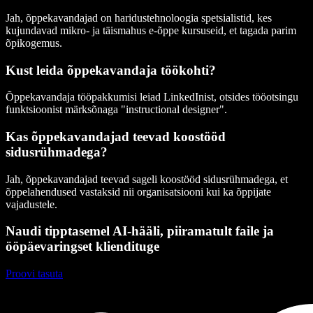
Jah, õppekavandajad on haridustehnoloogia spetsialistid, kes
kujundavad mikro- ja täismahus e-õppe kursuseid, et tagada parim
õpikogemus.
Kust leida õppekavandaja töökohti?
Õppekavandaja tööpakkumisi leiad LinkedInist, otsides tööotsingu
funktsioonist märksõnaga "instructional designer".
Kas õppekavandajad teevad koostööd
sidusrühmadega?
Jah, õppekavandajad teevad sageli koostööd sidusrühmadega, et
õppelahendused vastaksid nii organisatsiooni kui ka õppijate
vajadustele.
Naudi tipptasemel AI-hääli, piiramatult faile ja
ööpäevaringset kliendituge
Proovi tasuta