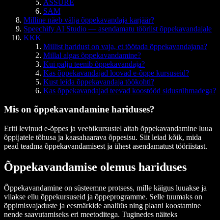
ASSURE
SAM
Milline näeb välja õppekavandaja karjäär?
Speechify AI Studio — asendamatu tööriist õppekavandajale
KKK
Millist haridust on vaja, et töötada õppekavandajana?
Millal algas õppekavandamine?
Kui palju teenib õppekavandaja?
Kas õppekavandajad loovad e-õppe kursuseid?
Kust leida õppekavandaja töökohti?
Kas õppekavandajad teevad koostööd sidusrühmadega?
Mis on õppekavandamine hariduses?
Eriti levinud e-õppes ja veebikursustel aitab õppekavandamine luua
õppijatele tõhusa ja kaasahaarava õppesisu. Siit leiad kõik, mida
pead teadma õppekavandamisest ja ühest asendamatust tööriistast.
Õppekavandamise olemus hariduses
Õppekavandamine on süsteemne protsess, mille käigus luuakse ja
viiakse ellu õppekursuseid ja õppeprogramme. Selle tuumaks on
õppimisvajaduste ja eesmärkide analüüs ning plaani koostamine
nende saavutamiseks eri meetoditega. Tuginedes näiteks