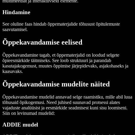
multimeediat ja interaktiivseid elemente.
Hindamine
See oluline faas hindab õppematerjalide tõhusust õpitulemuste
saavutamisel.
Õppekavandamise eelised
Õppekavandamine tagab, et õppematerjalid on loodud selgete
õpieesmärkide täitmiseks. See loob struktuuri ja parandab
kasutajakogemust, muutes õppimise järjepidevaks, asjakohaseks ja
kaasavaks.
Õppekavandamise mudelite näited
Õppekavandamise mudelid annavad selge raamistiku, mille abil luua
tõhusaid õpikogemusi. Need juhised suunavad protsessi alates
vajaduste analüüsist ja eesmärkide seadmisest kuni sisu loomiseni.
Siin on levinumad mudelid:
ADDIE mudel