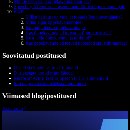
Milline näeb välja õppekavandaja karjäär?
Speechify AI Studio — asendamatu tööriist õppekavandajale
KKK
Millist haridust on vaja, et töötada õppekavandajana?
Millal algas õppekavandamine?
Kui palju teenib õppekavandaja?
Kas õppekavandajad loovad e-õppe kursuseid?
Kust leida õppekavandaja töökohti?
Kas õppekavandajad teevad koostööd sidusrühmadega?
Soovitatud postitused
Düsleksia lugemisäpp: #1 hinnatud
Düsleksiaga koolid minu lähedal
Microsoft Azure Text-to-Speech (TTS) alternatiivid
Kui palju maksab düsleksia hindamine?
Viimased blogipostitused
Vaata kõiki