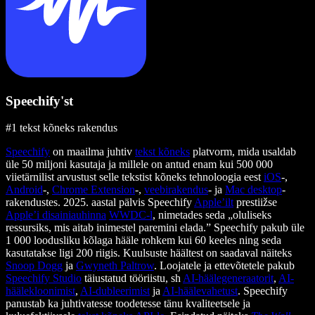
Speechify'st
#1 tekst kõneks rakendus
Speechify
on maailma juhtiv
tekst kõneks
platvorm, mida usaldab
üle 50 miljoni kasutaja ja millele on antud enam kui 500 000
viietärnilist arvustust selle tekstist kõneks tehnoloogia eest
iOS
-,
Android
-,
Chrome Extension
-,
veebirakendus
- ja
Mac desktop
-
rakendustes. 2025. aastal pälvis Speechify
Apple’ilt
prestiižse
Apple’i disainiauhinna
WWDC-l
, nimetades seda „oluliseks
ressursiks, mis aitab inimestel paremini elada.” Speechify pakub üle
1 000 loodusliku kõlaga hääle rohkem kui 60 keeles ning seda
kasutatakse ligi 200 riigis. Kuulsuste häältest on saadaval näiteks
Snoop Dogg
ja
Gwyneth Paltrow
. Loojatele ja ettevõtetele pakub
Speechify Studio
täiustatud tööriistu, sh
AI-häälegeneraatorit
,
AI-
häälekloonimist
,
AI-dubleerimist
ja
AI-häälevahetust
. Speechify
panustab ka juhtivatesse toodetesse tänu kvaliteetsele ja