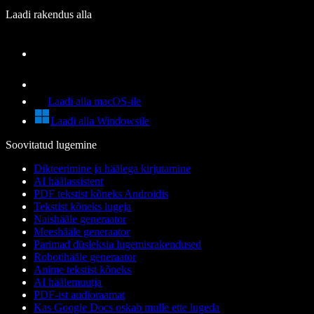
Laadi rakendus alla
Laadi alla macOS-ile
Laadi alla Windowsile
Soovitatud lugemine
Dikteerimine ja häälega kirjutamine
AI häälassistent
PDF tekstist kõneks Androidis
Tekstist kõneks lugeja
Naishääle generaator
Meeshääle generaator
Parimad düsleksia lugemisrakendused
Robotihääle generaator
Anime tekstist kõneks
AI häälemuutja
PDF-ist audioraamat
Kas Google Docs oskab mulle ette lugeda