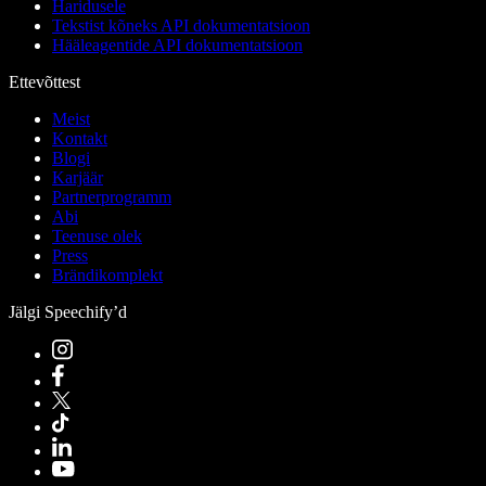
Haridusele
Tekstist kõneks API dokumentatsioon
Hääleagentide API dokumentatsioon
Ettevõttest
Meist
Kontakt
Blogi
Karjäär
Partnerprogramm
Abi
Teenuse olek
Press
Brändikomplekt
Jälgi Speechify’d