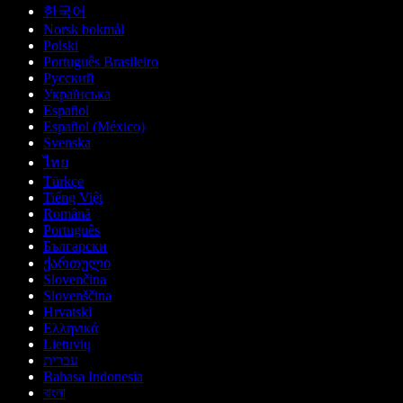
한국어
Norsk bokmål
Polski
Português Brasileiro
Русский
Українська
Español
Español (México)
Svenska
ไทย
Türkçe
Tiếng Việt
Română
Português
Български
ქართული
Slovenčina
Slovenščina
Hrvatski
Ελληνικά
Lietuvių
עברית
Bahasa Indonesia
বাংলা