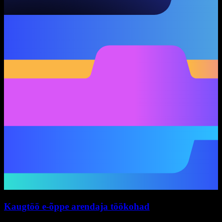
Kaugtöö e-õppe arendaja töökohad