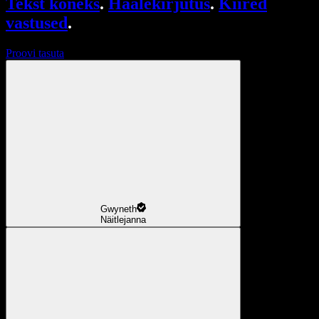
Tekst kõneks
.
Häälekirjutus
.
Kiired
vastused
.
Proovi tasuta
Gwyneth
Näitlejanna