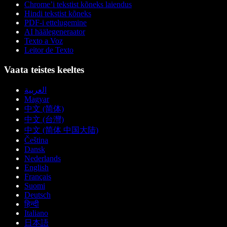
Chrome’i tekstist kõneks laiendus
Hindi tekstist kõneks
PDF-i ettelugemine
AI häälegeneraator
Texto a Voz
Leitor de Texto
Vaata teistes keeltes
العربية
Magyar
中文 (简体)
中文 (台灣)
中文 (简体 中国大陆)
Čeština
Dansk
Nederlands
English
Français
Suomi
Deutsch
हिन्दी
Italiano
日本語