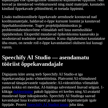
loovad ja täiendavad veebikursuseid ning muid materjale, kasutades
kindlaid õppekavade põhimõtteid, et toetada õppimist.
Lisaks traditsioonilisele õppekavade arendusele koostavad nad
koolitusmaterjale, haldavad e-õppe kursuste loomist ja kasutavad
õppehaldussüsteeme. Tugev projektijuhtimisoskus ja
probleemilahendusvõime võimaldab neil luua uuenduslikke
õpplahendusi. Eksperdid muudavad õpikeskkonna kaasavaks ja
soodustavad teadmiste rakendamist. Kuna digilahendusi kasutatakse
üha enam, on nende roll e-õppe kavandamisel olulisem kui kunagi
varem.
Speechify AI Studio — asendamatu
tööriist õppekavandajale
Digiajastu kiire areng teeb Speechify AI Studio-st iga
õppekavandaja jaoks võtmetööriista. Platvormi AI-võimalused
vastavad tänapäevastele vajadustele: AI-videotöötlus võimaldab
panna kokku eri meediat, AI-häälega salvestused lisavad selgust. 1-
klikiga
dubleerimine
pakub ligipääsu eri keeltes ning AI-avatarid
muudavad õppe isikupäraseks. Speechify AI Studioga saavad
kavandajad luua kvaliteetseid ja kaasavaid õppematerjale igale
õppijale. Proovi
Speechify AI Studiot tasuta
juba täna.