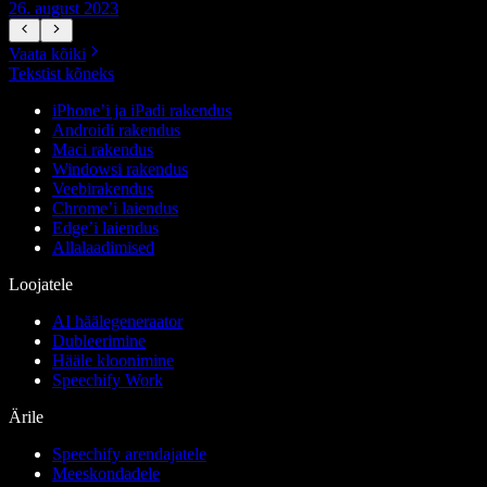
26. august 2023
2
Vaata kõiki
Tekstist kõneks
iPhone’i ja iPadi rakendus
Androidi rakendus
Maci rakendus
Windowsi rakendus
Veebirakendus
Chrome’i laiendus
Edge’i laiendus
Allalaadimised
Loojatele
AI häälegeneraator
Dubleerimine
Hääle kloonimine
Speechify Work
Ärile
Speechify arendajatele
Meeskondadele