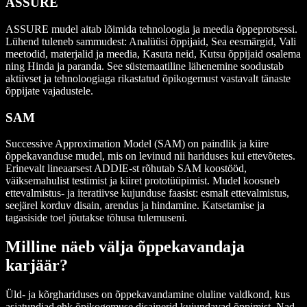
ASSURE
ASSURE mudel aitab lõimida tehnoloogia ja meedia õppeprotsessi.
Lühend tuleneb sammudest: Analüüsi õppijaid, Sea eesmärgid, Vali
meetodid, materjalid ja meedia, Kasuta neid, Kutsu õppijaid osalema
ning Hinda ja paranda. See süstemaatiline lähenemine soodustab
aktiivset ja tehnoloogiaga rikastatud õpikogemust vastavalt tänaste
õppijate vajadustele.
SAM
Successive Approximation Model (SAM) on paindlik ja kiire
õppekavanduse mudel, mis on levinud nii hariduses kui ettevõtetes.
Erinevalt lineaarsest ADDIE-st rõhutab SAM koostööd,
väiksemahulist testimist ja kiiret prototüüpimist. Mudel koosneb
ettevalmistus- ja iteratiivse kujunduse faasist: esmalt ettevalmistus,
seejärel korduv disain, arendus ja hindamine. Katsetamise ja
tagasiside toel jõutakse tõhusa tulemuseni.
Milline näeb välja õppekavandaja
karjäär?
Üld- ja kõrghariduses on õppekavandamine oluline valdkond, kus
asjatundjad ehk õpikogemuse disainerid kujundavad õppimist. Nad