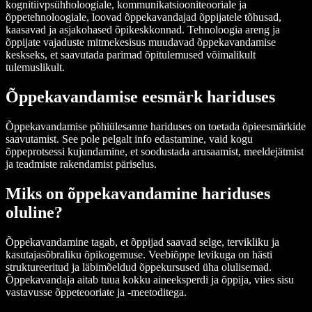
kognitiivpsühholoogiale, kommunikatsiooniteooriale ja
õppetehnoloogiale, loovad õppekavandajad õppijatele tõhusad,
kaasavad ja asjakohased õpikeskkonnad. Tehnoloogia areng ja
õppijate vajaduste mitmekesisus muudavad õppekavandamise
keskseks, et saavutada parimad õpitulemused võimalikult
tulemuslikult.
Õppekavandamise eesmärk hariduses
Õppekavandamise põhiülesanne hariduses on toetada õpieesmärkide
saavutamist. See pole pelgalt info edastamine, vaid kogu
õppeprotsessi kujundamine, et soodustada arusaamist, meeldejätmist
ja teadmiste rakendamist päriselus.
Miks on õppekavandamine hariduses
oluline?
Õppekavandamine tagab, et õppijad saavad selge, tervikliku ja
kasutajasõbraliku õpikogemuse. Veebiõppe levikuga on hästi
struktureeritud ja läbimõeldud õppekursused üha olulisemad.
Õppekavandaja aitab tuua kokku aineeksperdi ja õppija, viies sisu
vastavusse õppeteooriate ja -meetoditega.