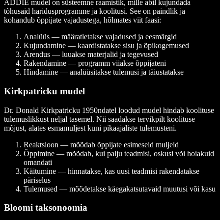
ADDIE mudel on süsteemne raamistik, mille abil kujundada
tõhusaid haridusprogramme ja koolitusi. See on paindlik ja
kohandub õppijate vajadustega, hõlmates viit faasi:
Analüüs — määratletakse vajadused ja eesmärgid
Kujundamine — kaardistatakse sisu ja õpikogemused
Arendus — luuakse materjalid ja tegevused
Rakendamine — programm viiakse õppijateni
Hindamine — analüüsitakse tulemusi ja täiustatakse
Kirkpatricku mudel
Dr. Donald Kirkpatricku 1950ndatel loodud mudel hindab koolituse
tulemuslikkust neljal tasemel. Nii saadakse tervikpilt koolituse
mõjust, alates esmamuljest kuni pikaajaliste tulemusteni.
Reaktsioon — mõõdab õppijate esimeseid muljeid
Õppimine — mõõdab, kui palju teadmisi, oskusi või hoiakuid
omandati
Käitumine — hinnatakse, kas uusi teadmisi rakendatakse
päriselus
Tulemused — mõõdetakse käegakatsutavaid muutusi või kasu
Bloomi taksonoomia