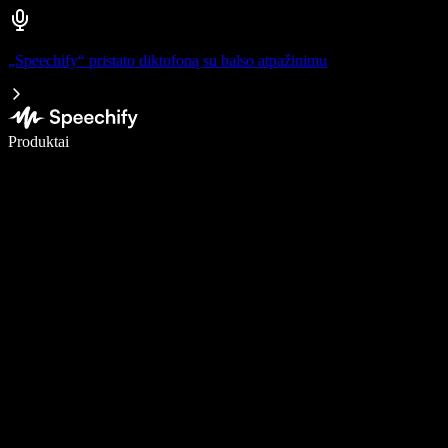
„Speechify“ pristato diktofoną su balso atpažinimu
Rašykite 5× greičiau naudodami diktavimą balsu
Produktai
Sužinokite daugiau