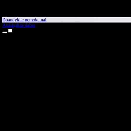
Išbandykite nemokamai
Atsisiųskite dabar
Produktai
Teksto skaitymas balsu
iPhone ir iPad programėlės
Android programėlė
Chrome plėtinys
Edge plėtinys
Interneto programėlė
Mac programėlė
Windows programėlė