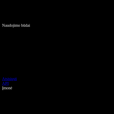
Naudojimo būdai
Atsisiųsti
API
Įmonė