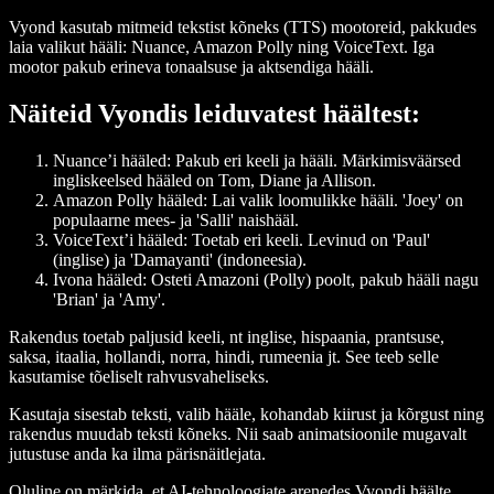
Vyond kasutab mitmeid tekstist kõneks (TTS) mootoreid, pakkudes
laia valikut hääli: Nuance, Amazon Polly ning VoiceText. Iga
mootor pakub erineva tonaalsuse ja aktsendiga hääli.
Näiteid Vyondis leiduvatest häältest:
Nuance’i hääled
: Pakub eri keeli ja hääli. Märkimisväärsed
ingliskeelsed hääled on Tom, Diane ja Allison.
Amazon Polly hääled
: Lai valik loomulikke hääli. 'Joey' on
populaarne mees- ja 'Salli' naishääl.
VoiceText’i hääled
: Toetab eri keeli. Levinud on 'Paul'
(inglise) ja 'Damayanti' (indoneesia).
Ivona hääled
: Osteti Amazoni (Polly) poolt, pakub hääli nagu
'Brian' ja 'Amy'.
Rakendus toetab paljusid keeli, nt inglise, hispaania, prantsuse,
saksa, itaalia, hollandi, norra, hindi, rumeenia jt. See teeb selle
kasutamise tõeliselt rahvusvaheliseks.
Kasutaja sisestab teksti, valib hääle, kohandab kiirust ja kõrgust ning
rakendus muudab teksti kõneks. Nii saab animatsioonile mugavalt
jutustuse anda ka ilma pärisnäitlejata.
Oluline on märkida, et AI-tehnoloogiate arenedes Vyondi häälte