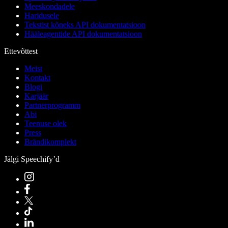
Meeskondadele
Haridusele
Tekstist kõneks API dokumentatsioon
Hääleagentide API dokumentatsioon
Ettevõttest
Meist
Kontakt
Blogi
Karjäär
Partnerprogramm
Abi
Teenuse olek
Press
Brändikomplekt
Jälgi Speechify’d