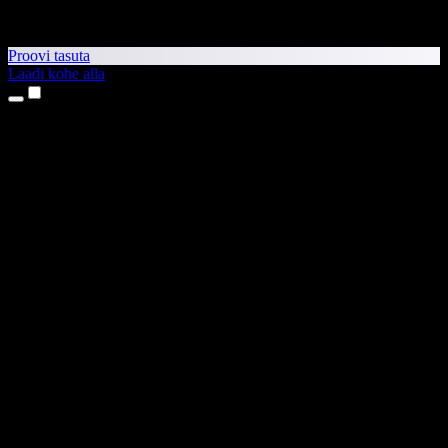
Proovi tasuta
Laadi kohe alla
Tooted
Tekst kõneks
iPhone’i ja iPadi rakendused
Androidi rakendus
Chrome’i laiendus
Edge’i laiendus
Veebirakendus
Maci rakendus
Windowsi rakendus