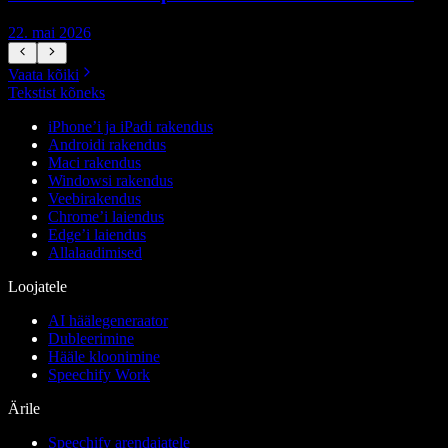
22. mai 2026
1
Vaata kõiki
Tekstist kõneks
iPhone’i ja iPadi rakendus
Androidi rakendus
Maci rakendus
Windowsi rakendus
Veebirakendus
Chrome’i laiendus
Edge’i laiendus
Allalaadimised
Loojatele
AI häälegeneraator
Dubleerimine
Hääle kloonimine
Speechify Work
Ärile
Speechify arendajatele