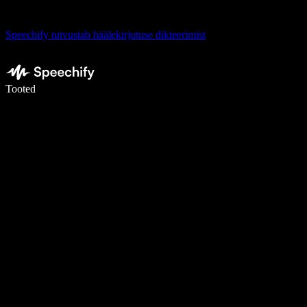
Speechify tutvustab häälekirjutuse dikteerimist
Kirjuta häälega 5× kiiremini
Tooted
Loe lähemalt