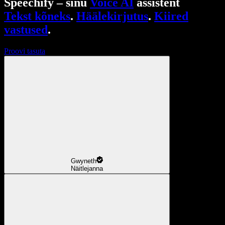
Speechify – sinu
Voice AI
assistent
Tekst kõneks
.
Häälekirjutus
.
Kiired
vastused
.
Proovi tasuta
Gwyneth
Näitlejanna