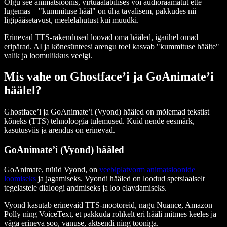
Olgu see animatsioonis, virtuaalabilises või audioraamatut ette
lugemas – "kummituse hääl" on üha tavalisem, pakkudes nii
ligipääsetavust, meelelahutust kui muudki.
Erinevad TTS-rakendused loovad oma hääled, igaühel omad
eripärad. AI ja kõnesünteesi arengu toel kasvab "kummituse häälte"
valik ja loomulikkus veelgi.
Mis vahe on Ghostface’i ja GoAnimate’i
häälel?
Ghostface’i ja GoAnimate’i (Vyond) hääled on mõlemad tekstist
kõneks (TTS) tehnoloogia tulemused. Kuid nende eesmärk,
kasutusviis ja arendus on erinevad.
GoAnimate’i (Vyond) hääled
GoAnimate, nüüd Vyond, on
veebiplatvorm animatsioonide
loomiseks
ja jagamiseks. Vyondi hääled on loodud spetsiaalselt
tegelastele dialoogi andmiseks ja loo elavdamiseks.
Vyond kasutab erinevaid TTS-mootoreid, nagu Nuance, Amazon
Polly ning VoiceText, et pakkuda rohkelt eri hääli mitmes keeles ja
väga erineva soo, vanuse, aktsendi ning tooniga.