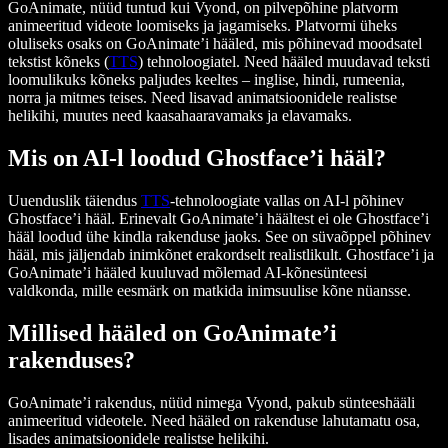
GoAnimate, nüüd tuntud kui Vyond, on pilvepõhine platvorm
animeeritud videote loomiseks ja jagamiseks. Platvormi üheks
oluliseks osaks on
GoAnimate’i hääled
, mis põhinevad moodsatel
tekstist kõneks (
TTS
) tehnoloogiatel. Need hääled muudavad teksti
loomulikuks kõneks paljudes keeltes – inglise, hindi, rumeenia,
norra ja mitmes teises. Need lisavad animatsioonidele realistse
helikihi, muutes need kaasahaaravamaks ja elavamaks.
Mis on AI-l loodud Ghostface’i hääl?
Uuenduslik täiendus
TTS
-tehnoloogiate vallas on
AI-l põhinev
Ghostface’i hääl
. Erinevalt GoAnimate’i häältest ei ole Ghostface’i
hääl loodud ühe kindla rakenduse jaoks. See on süvaõppel põhinev
hääl, mis jäljendab inimkõnet erakordselt realistlikult. Ghostface’i ja
GoAnimate’i hääled kuuluvad mõlemad AI-kõnesünteesi
valdkonda, mille eesmärk on matkida inimsuulise kõne nüansse.
Millised hääled on GoAnimate’i
rakenduses?
GoAnimate’i rakendus, nüüd nimega Vyond, pakub sünteeshääli
animeeritud videotele. Need hääled on rakenduse lahutamatu osa,
lisades animatsioonidele realistse helikihi.