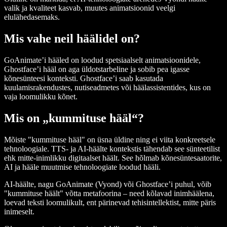
valik ja kvaliteet kasvab, muutes animatsioonid veelgi
elulähedasemaks.
Mis vahe neil häälidel on?
GoAnimate’i hääled on loodud spetsiaalselt animatsioonidele,
Ghostface’i hääl on aga üldotstarbeline ja sobib pea igasse
kõnesünteesi konteksti. Ghostface’i saab kasutada
kuulamisrakendustes, nutiseadmetes või häälassistentides, kus on
vaja loomulikku kõnet.
Mis on „kummituse hääl“?
Mõiste "kummituse hääl" on üsna üldine ning ei viita konkreetsele
tehnoloogiale. TTS- ja AI-häälte kontekstis tähendab see sünteetilist
ehk mitte-inimlikku digitaalset häält. See hõlmab kõnesüntesaatorite,
AI ja hääle muutmise tehnoloogiate loodud hääli.
AI-häälte, nagu GoAnimate (Vyond) või Ghostface’i puhul, võib
"kummituse häält" võtta metafoorina – need kõlavad inimhäälena,
loevad teksti loomulikult, ent pärinevad tehisintellektist, mitte päris
inimeselt.