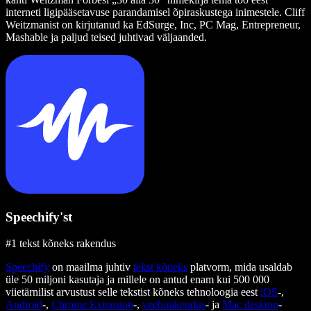
interneti ligipääsetavuse parandamisel õpiraskustega inimestele. Cliff
Weitzmanist on kirjutanud ka EdSurge, Inc, PC Mag, Entrepreneur,
Mashable ja paljud teised juhtivad väljaanded.
Speechify'st
#1 tekst kõneks rakendus
Speechify
on maailma juhtiv
tekst kõneks
platvorm, mida usaldab
üle 50 miljoni kasutaja ja millele on antud enam kui 500 000
viietärnilist arvustust selle tekstist kõneks tehnoloogia eest
iOS
-,
Android
-,
Chrome Extension
-,
veebirakendus
- ja
Mac desktop
-