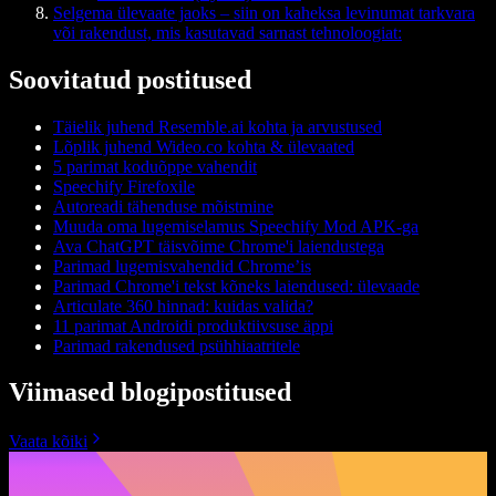
Selgema ülevaate jaoks – siin on kaheksa levinumat tarkvara
või rakendust, mis kasutavad sarnast tehnoloogiat:
Soovitatud postitused
Täielik juhend Resemble.ai kohta ja arvustused
Lõplik juhend Wideo.co kohta & ülevaated
5 parimat koduõppe vahendit
Speechify Firefoxile
Autoreadi tähenduse mõistmine
Muuda oma lugemiselamus Speechify Mod APK-ga
Ava ChatGPT täisvõime Chrome'i laiendustega
Parimad lugemisvahendid Chrome’is
Parimad Chrome'i tekst kõneks laiendused: ülevaade
Articulate 360 hinnad: kuidas valida?
11 parimat Androidi produktiivsuse äppi
Parimad rakendused psühhiaatritele
Viimased blogipostitused
Vaata kõiki