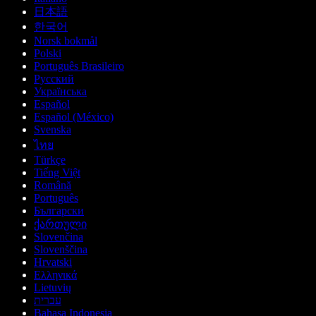
日本語
한국어
Norsk bokmål
Polski
Português Brasileiro
Русский
Українська
Español
Español (México)
Svenska
ไทย
Türkçe
Tiếng Việt
Română
Português
Български
ქართული
Slovenčina
Slovenščina
Hrvatski
Ελληνικά
Lietuvių
עברית
Bahasa Indonesia