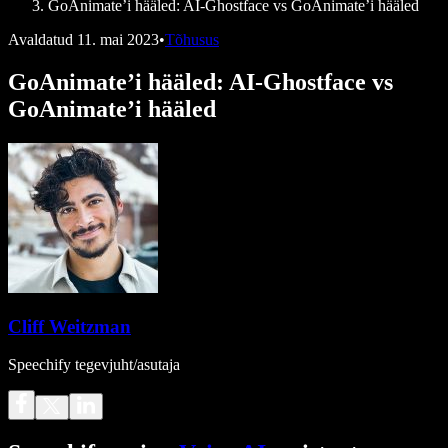
GoAnimate’i hääled: AI-Ghostface vs GoAnimate’i hääled
Avaldatud
11. mai 2023
•
Tõhusus
GoAnimate’i hääled: AI-Ghostface vs
GoAnimate’i hääled
Cliff Weitzman
Speechify tegevjuht/asutaja