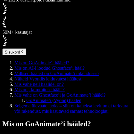
50M+ kasutajat
Sisukord
Mis on GoAnimate’i hääled?
Mis on AI-l loodud Ghostface’i hääl?
Millised hääled on GoAnimate’i rakenduses?
Näiteid Vyondis leiduvatest häältest:
Mis vahe neil häälidel on?
Mis on „kummituse hääl“?
Mis vahe on Ghostface’i ja GoAnimate’i häälel?
GoAnimate’i (Vyond) hääled
Selgema ülevaate jaoks – siin on kaheksa levinumat tarkvara
või rakendust, mis kasutavad sarnast tehnoloogiat:
Mis on GoAnimate’i hääled?