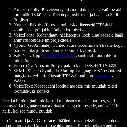
Amazon Polly
: Pilveteenus, mis muudab teksti süvaõppe abil
loomulikuks kõneks. Toetab paljusid keeli ja hääli, sh Salli
(inglise).
Nuance
: Pakub offline- ja online-kvaliteetseid TTS-hääli,
sobib teksti põhjal helifailide loomiseks.
VoiceForge
: Kohandatav hääleteenus, loob ainulaadseid hääli
animatsioonidele jm projektidele.
Vyond (GoAnimate)
: Tuntud suure GoAnimate’i häälte kogu
poolest, üks juhtivaid animatsioonitarkvarasid.
FakeYou
: Tipp-
AI-häälegeneraator
, sünteesib loomulikku
inimkõnet.
Ivona
: Osa Amazon Pollys, pakub kvaliteetseid TTS-hääli.
SSML (Speech Synthesis Markup Language)
: Kõnesünteesi
märgistuskeel, mis täiustab TTS-väljundit, nt
voiceover
-
töödes.
VoiceText
: Neospeechi loodud mootor, mis muudab teksti
loomulikuks kõneks.
Need tehnoloogiad pole kasulikud üksnes meelelahutuses, vaid
pakuvad ka ligipääsetavust erivajadustega inimestele, andes hääle
neile, kel see muidu puudub.
GoAnimate’i ja AI Ghostface’i hääled toovad teksti ellu – mõlemal
on oma tugevused ja kasutusvaldkonnad. Tehnoloogia arenedes