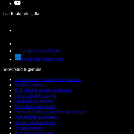
Laadi rakendus alla
Laadi alla macOS-ile
Laadi alla Windowsile
Soovitatud lugemine
Dikteerimine ja häälega kirjutamine
AI häälassistent
PDF tekstist kõneks Androidis
Tekstist kõneks lugeja
Naishääle generaator
Meeshääle generaator
Parimad düsleksia lugemisrakendused
Robotihääle generaator
Anime tekstist kõneks
AI häälemuutja
PDF-ist audioraamat