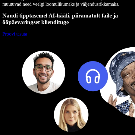
muutuvad need veelgi loomulikumaks ja väljendusrikkamaks.
Naudi tipptasemel AI-hääli, piiramatult faile ja
ööpäevaringset kliendituge
Proovi tasuta