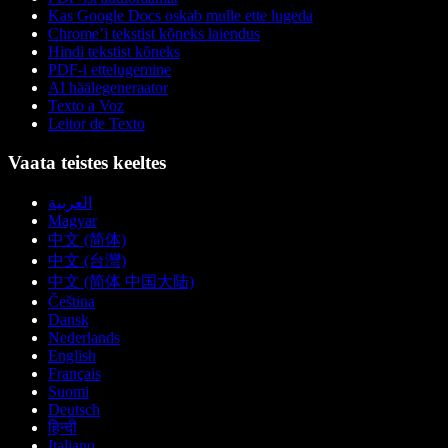
Kas Google Docs oskab mulle ette lugeda
Chrome’i tekstist kõneks laiendus
Hindi tekstist kõneks
PDF-i ettelugemine
AI häälegeneraator
Texto a Voz
Leitor de Texto
Vaata teistes keeltes
العربية
Magyar
中文 (简体)
中文 (台灣)
中文 (简体 中国大陆)
Čeština
Dansk
Nederlands
English
Français
Suomi
Deutsch
हिन्दी
Italiano