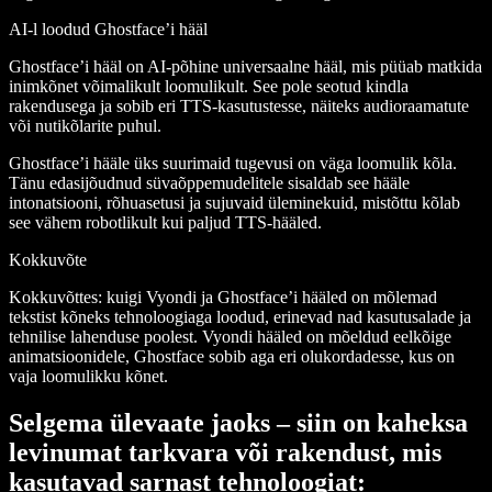
AI-l loodud Ghostface’i hääl
Ghostface’i hääl on AI-põhine universaalne hääl, mis püüab matkida
inimkõnet võimalikult loomulikult. See pole seotud kindla
rakendusega ja sobib eri TTS-kasutustesse, näiteks audioraamatute
või nutikõlarite puhul.
Ghostface’i hääle üks suurimaid tugevusi on väga loomulik kõla.
Tänu edasijõudnud süvaõppemudelitele sisaldab see hääle
intonatsiooni, rõhuasetusi ja sujuvaid üleminekuid, mistõttu kõlab
see vähem robotlikult kui paljud TTS-hääled.
Kokkuvõte
Kokkuvõttes: kuigi Vyondi ja Ghostface’i hääled on mõlemad
tekstist kõneks tehnoloogiaga loodud, erinevad nad kasutusalade ja
tehnilise lahenduse poolest. Vyondi hääled on mõeldud eelkõige
animatsioonidele, Ghostface sobib aga eri olukordadesse, kus on
vaja loomulikku kõnet.
Selgema ülevaate jaoks – siin on kaheksa
levinumat tarkvara või rakendust, mis
kasutavad sarnast tehnoloogiat: