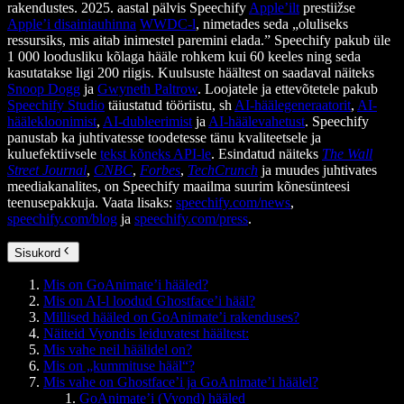
rakendustes. 2025. aastal pälvis Speechify
Apple’ilt
prestiižse
Apple’i disainiauhinna
WWDC-l
, nimetades seda „oluliseks
ressursiks, mis aitab inimestel paremini elada.” Speechify pakub üle
1 000 loodusliku kõlaga hääle rohkem kui 60 keeles ning seda
kasutatakse ligi 200 riigis. Kuulsuste häältest on saadaval näiteks
Snoop Dogg
ja
Gwyneth Paltrow
. Loojatele ja ettevõtetele pakub
Speechify Studio
täiustatud tööriistu, sh
AI-häälegeneraatorit
,
AI-
häälekloonimist
,
AI-dubleerimist
ja
AI-häälevahetust
. Speechify
panustab ka juhtivatesse toodetesse tänu kvaliteetsele ja
kuluefektiivsele
tekst kõneks API-le
. Esindatud näiteks
The Wall
Street Journal
,
CNBC
,
Forbes
,
TechCrunch
ja muudes juhtivates
meediakanalites, on Speechify maailma suurim kõnesünteesi
teenusepakkuja. Vaata lisaks:
speechify.com/news
,
speechify.com/blog
ja
speechify.com/press
.
Sisukord
Mis on GoAnimate’i hääled?
Mis on AI-l loodud Ghostface’i hääl?
Millised hääled on GoAnimate’i rakenduses?
Näiteid Vyondis leiduvatest häältest:
Mis vahe neil häälidel on?
Mis on „kummituse hääl“?
Mis vahe on Ghostface’i ja GoAnimate’i häälel?
GoAnimate’i (Vyond) hääled