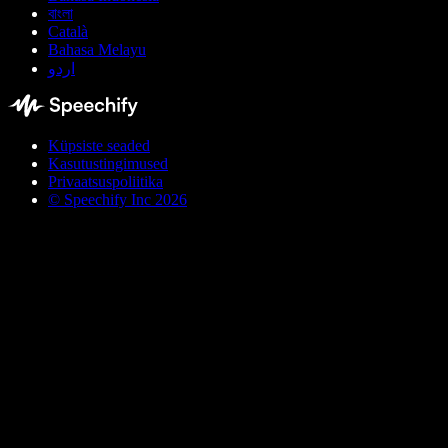
বাংলা
Català
Bahasa Melayu
اردو
Küpsiste seaded
Kasutustingimused
Privaatsuspoliitika
© Speechify Inc 2026