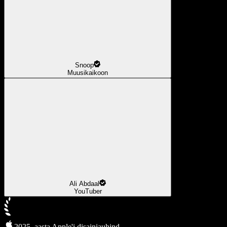
Snoop
Muusikaikoon
Ali Abdaal
YouTuber
2025. aasta Apple'i disainiauhind