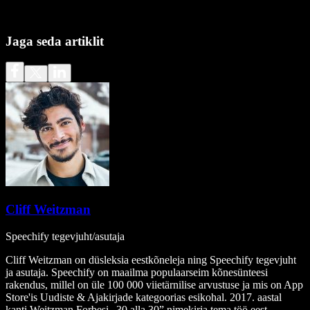
Jaga seda artiklit
Cliff Weitzman
Speechify tegevjuht/asutaja
Cliff Weitzman on düsleksia eestkõneleja ning Speechify tegevjuht
ja asutaja. Speechify on maailma populaarseim kõnesünteesi
rakendus, millel on üle 100 000 viietärnilise arvustuse ja mis on App
Store'is Uudiste & Ajakirjade kategoorias esikohal. 2017. aastal
kanti Weitzman Forbesi „30 alla 30” nimekirja tema töö eest