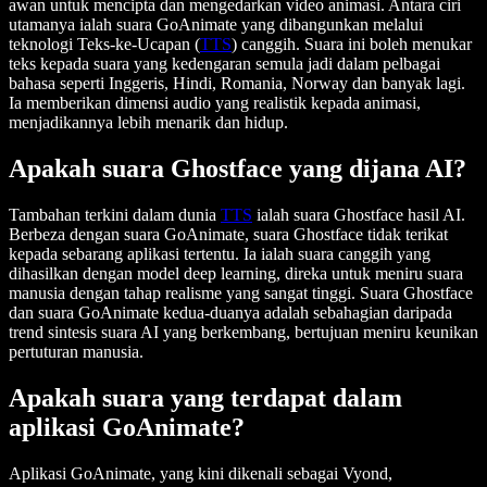
awan untuk mencipta dan mengedarkan video animasi. Antara ciri
utamanya ialah
suara GoAnimate
yang dibangunkan melalui
teknologi Teks-ke-Ucapan (
TTS
) canggih. Suara ini boleh menukar
teks kepada suara yang kedengaran semula jadi dalam pelbagai
bahasa seperti Inggeris, Hindi, Romania, Norway dan banyak lagi.
Ia memberikan dimensi audio yang realistik kepada animasi,
menjadikannya lebih menarik dan hidup.
Apakah suara Ghostface yang dijana AI?
Tambahan terkini dalam dunia
TTS
ialah
suara Ghostface hasil AI
.
Berbeza dengan suara GoAnimate, suara Ghostface tidak terikat
kepada sebarang aplikasi tertentu. Ia ialah suara canggih yang
dihasilkan dengan model deep learning, direka untuk meniru suara
manusia dengan tahap realisme yang sangat tinggi. Suara Ghostface
dan suara GoAnimate kedua-duanya adalah sebahagian daripada
trend sintesis suara AI yang berkembang, bertujuan meniru keunikan
pertuturan manusia.
Apakah suara yang terdapat dalam
aplikasi GoAnimate?
Aplikasi GoAnimate, yang kini dikenali sebagai Vyond,