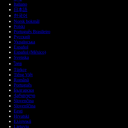
Italiano
日本語
한국어
Norsk bokmål
Polski
Português Brasileiro
Русский
Українська
Español
Español (México)
Svenska
ไทย
Türkçe
Tiếng Việt
Română
Português
Български
ქართული
Slovenčina
Slovenščina
Eesti
Hrvatski
Ελληνικά
Lietuvių