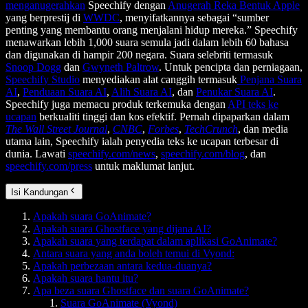
menganugerahkan
Speechify dengan
Anugerah Reka Bentuk Apple
yang berprestij di
WWDC
, menyifatkannya sebagai “sumber
penting yang membantu orang menjalani hidup mereka.” Speechify
menawarkan lebih 1,000 suara semula jadi dalam lebih 60 bahasa
dan digunakan di hampir 200 negara. Suara selebriti termasuk
Snoop Dogg
dan
Gwyneth Paltrow
. Untuk pencipta dan perniagaan,
Speechify Studio
menyediakan alat canggih termasuk
Penjana Suara
AI
,
Penduaan Suara AI
,
Alih Suara AI
, dan
Penukar Suara AI
.
Speechify juga memacu produk terkemuka dengan
API teks ke
ucapan
berkualiti tinggi dan kos efektif. Pernah dipaparkan dalam
The Wall Street Journal
,
CNBC
,
Forbes
,
TechCrunch
, dan media
utama lain, Speechify ialah penyedia teks ke ucapan terbesar di
dunia. Lawati
speechify.com/news
,
speechify.com/blog
, dan
speechify.com/press
untuk maklumat lanjut.
Isi Kandungan
Apakah suara GoAnimate?
Apakah suara Ghostface yang dijana AI?
Apakah suara yang terdapat dalam aplikasi GoAnimate?
Antara suara yang anda boleh temui di Vyond:
Apakah perbezaan antara kedua-duanya?
Apakah suara hantu itu?
Apa beza suara Ghostface dan suara GoAnimate?
Suara GoAnimate (Vyond)