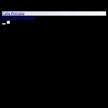
Cuba Percuma
Muat Turun Sekarang
Produk
Teks kepada Pertuturan
Aplikasi iPhone & iPad
Aplikasi Android
Sambungan Chrome
Sambungan Edge
Aplikasi Web
Aplikasi Mac
Aplikasi Windows