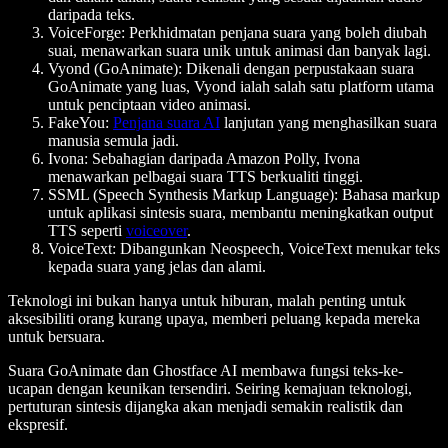
daripada teks.
VoiceForge
: Perkhidmatan penjana suara yang boleh diubah
suai, menawarkan suara unik untuk animasi dan banyak lagi.
Vyond (GoAnimate)
: Dikenali dengan perpustakaan suara
GoAnimate yang luas, Vyond ialah salah satu platform utama
untuk penciptaan video animasi.
FakeYou
:
Penjana suara AI
lanjutan yang menghasilkan suara
manusia semula jadi.
Ivona
: Sebahagian daripada Amazon Polly, Ivona
menawarkan pelbagai suara TTS berkualiti tinggi.
SSML (Speech Synthesis Markup Language)
: Bahasa markup
untuk aplikasi sintesis suara, membantu meningkatkan output
TTS seperti
voiceover
.
VoiceText
: Dibangunkan Neospeech, VoiceText menukar teks
kepada suara yang jelas dan alami.
Teknologi ini bukan hanya untuk hiburan, malah penting untuk
aksesibiliti orang kurang upaya, memberi peluang kepada mereka
untuk bersuara.
Suara GoAnimate dan Ghostface AI membawa fungsi teks-ke-
ucapan dengan keunikan tersendiri. Seiring kemajuan teknologi,
pertuturan sintesis dijangka akan menjadi semakin realistik dan
ekspresif.