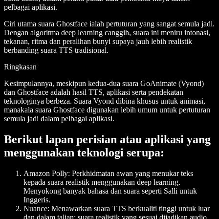
pelbagai aplikasi.
Ciri utama suara Ghostface ialah pertuturan yang sangat semula jadi.
Dengan algoritma deep learning canggih, suara ini meniru intonasi,
tekanan, ritma dan peralihan bunyi supaya jauh lebih realistik
berbanding suara TTS tradisional.
Ringkasan
Kesimpulannya, meskipun kedua-dua suara GoAnimate (Vyond)
dan Ghostface adalah hasil TTS, aplikasi serta pendekatan
teknologinya berbeza. Suara Vyond dibina khusus untuk animasi,
manakala suara Ghostface digunakan lebih umum untuk pertuturan
semula jadi dalam pelbagai aplikasi.
Berikut lapan perisian atau aplikasi yang
menggunakan teknologi serupa:
Amazon Polly
: Perkhidmatan awan yang menukar teks
kepada suara realistik menggunakan deep learning.
Menyokong banyak bahasa dan suara seperti Salli untuk
Inggeris.
Nuance
: Menawarkan suara TTS berkualiti tinggi untuk luar
dan dalam talian; suara realistik yang sesuai dijadikan audio