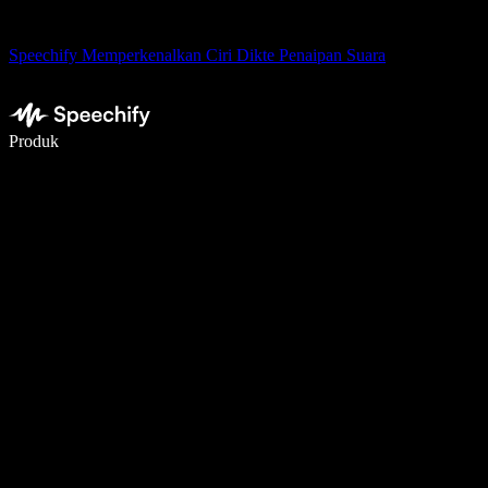
Speechify Memperkenalkan Ciri Dikte Penaipan Suara
Tulis 5× lebih pantas dengan menaip menggunakan suara
Produk
Ketahui Lebih Lanjut