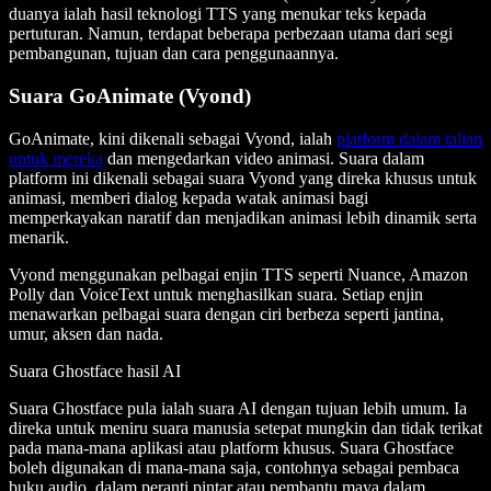
duanya ialah hasil teknologi TTS yang menukar teks kepada
pertuturan. Namun, terdapat beberapa perbezaan utama dari segi
pembangunan, tujuan dan cara penggunaannya.
Suara GoAnimate (Vyond)
GoAnimate, kini dikenali sebagai Vyond, ialah
platform dalam talian
untuk mereka
dan mengedarkan video animasi. Suara dalam
platform ini dikenali sebagai suara Vyond yang direka khusus untuk
animasi, memberi dialog kepada watak animasi bagi
memperkayakan naratif dan menjadikan animasi lebih dinamik serta
menarik.
Vyond menggunakan pelbagai enjin TTS seperti Nuance, Amazon
Polly dan VoiceText untuk menghasilkan suara. Setiap enjin
menawarkan pelbagai suara dengan ciri berbeza seperti jantina,
umur, aksen dan nada.
Suara Ghostface hasil AI
Suara Ghostface pula ialah suara AI dengan tujuan lebih umum. Ia
direka untuk meniru suara manusia setepat mungkin dan tidak terikat
pada mana-mana aplikasi atau platform khusus. Suara Ghostface
boleh digunakan di mana-mana saja, contohnya sebagai pembaca
buku audio, dalam peranti pintar atau pembantu maya dalam