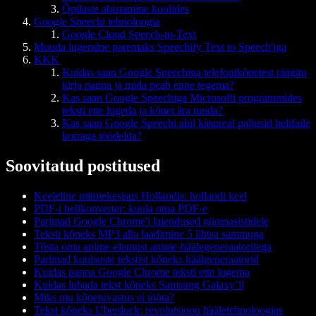
Õpilaste abistamine koolides
Google Speechi tehnoloogia
Google Cloud Speech-to-Text
Muuda lugemine paremaks Speechify Text to Speech'iga
KKK
Kuidas saan Google Speechiga telefonikõnetest räägitu
kirja panna ja mida peab enne tegema?
Kas saan Google Speechiga Microsofti programmides
teksti ette lugeda ja kõnet ära tunda?
Kas saan Google Speechi abil käsureal paljusid helifaile
korraga töödelda?
Soovitatud postitused
Keeleline mitmekesisus Hollandis: hollandi keel
PDF-i helikonverter: kuula oma PDF-e
Parimad Google Chrome'i laiendused gümnasistidele
Teksti kõneks MP3 alla laadimine 5 lihtsa sammuga
Tõsta oma anime-elamust anime-häälegeneraatoritega
Parimad kuulsuste tekstist kõneks häälgeneraatorid
Kuidas panna Google Chrome teksti ette lugema
Kuidas lubada tekst kõneks Samsung Galaxy’il
Miks mu kõnetuvastus ei tööta?
Tekst kõneks Uberduck: revolutsioon hääletehnoloogias