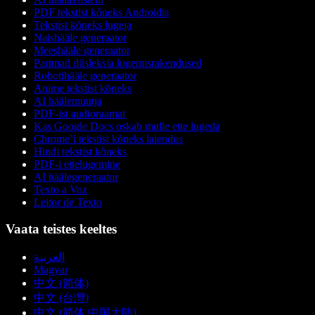
PDF tekstist kõneks Androidis
Tekstist kõneks lugeja
Naishääle generaator
Meeshääle generaator
Parimad düsleksia lugemisrakendused
Robotihääle generaator
Anime tekstist kõneks
AI häälemuutja
PDF-ist audioraamat
Kas Google Docs oskab mulle ette lugeda
Chrome’i tekstist kõneks laiendus
Hindi tekstist kõneks
PDF-i ettelugemine
AI häälegeneraator
Texto a Voz
Leitor de Texto
Vaata teistes keeltes
العربية
Magyar
中文 (简体)
中文 (台灣)
中文 (简体 中国大陆)