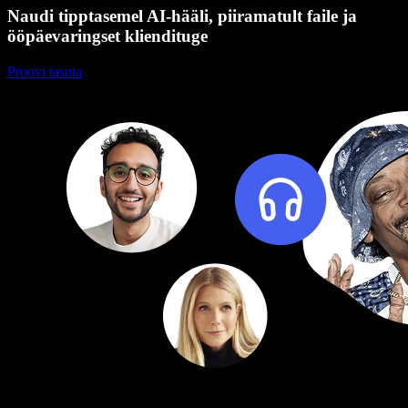
Naudi tipptasemel AI-hääli, piiramatult faile ja
ööpäevaringset kliendituge
Proovi tasuta