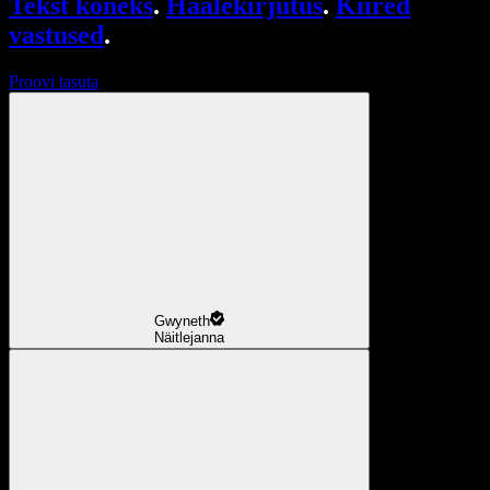
Tekst kõneks
.
Häälekirjutus
.
Kiired
vastused
.
Proovi tasuta
Gwyneth
Näitlejanna