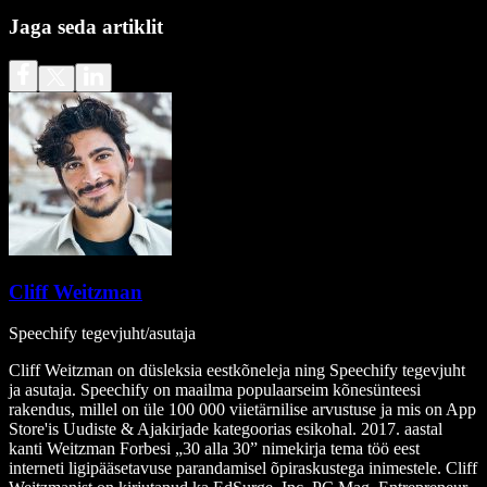
Jaga seda artiklit
Cliff Weitzman
Speechify tegevjuht/asutaja
Cliff Weitzman on düsleksia eestkõneleja ning Speechify tegevjuht
ja asutaja. Speechify on maailma populaarseim kõnesünteesi
rakendus, millel on üle 100 000 viietärnilise arvustuse ja mis on App
Store'is Uudiste & Ajakirjade kategoorias esikohal. 2017. aastal
kanti Weitzman Forbesi „30 alla 30” nimekirja tema töö eest
interneti ligipääsetavuse parandamisel õpiraskustega inimestele. Cliff