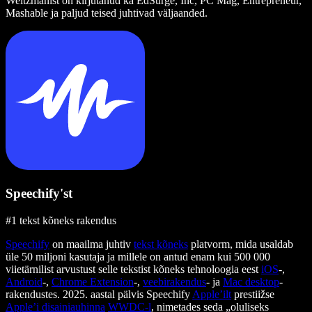
Weitzmanist on kirjutanud ka EdSurge, Inc, PC Mag, Entrepreneur,
Mashable ja paljud teised juhtivad väljaanded.
Speechify'st
#1 tekst kõneks rakendus
Speechify
on maailma juhtiv
tekst kõneks
platvorm, mida usaldab
üle 50 miljoni kasutaja ja millele on antud enam kui 500 000
viietärnilist arvustust selle tekstist kõneks tehnoloogia eest
iOS
-,
Android
-,
Chrome Extension
-,
veebirakendus
- ja
Mac desktop
-
rakendustes. 2025. aastal pälvis Speechify
Apple’ilt
prestiižse
Apple’i disainiauhinna
WWDC-l
, nimetades seda „oluliseks