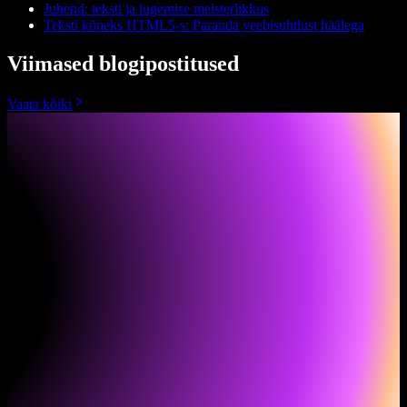
Juhend: teksti ja lugemise meisterlikkus
Teksti kõneks HTML5-s: Paranda veebisuhtlust häälega
Viimased blogipostitused
Vaata kõiki