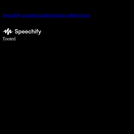
Speechify tutvustab häälekirjutuse dikteerimist
Kirjuta häälega 5× kiiremini
Tooted
Loe lähemalt