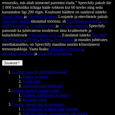
ressursiks, mis aitab inimestel paremini elada.” Speechify pakub üle
1 000 loodusliku kõlaga hääle rohkem kui 60 keeles ning seda
kasutatakse ligi 200 riigis. Kuulsuste häältest on saadaval näiteks
Snoop Dogg
ja
Gwyneth Paltrow
. Loojatele ja ettevõtetele pakub
Speechify Studio
täiustatud tööriistu, sh
AI-häälegeneraatorit
,
AI-
häälekloonimist
,
AI-dubleerimist
ja
AI-häälevahetust
. Speechify
panustab ka juhtivatesse toodetesse tänu kvaliteetsele ja
kuluefektiivsele
tekst kõneks API-le
. Esindatud näiteks
The Wall
Street Journal
,
CNBC
,
Forbes
,
TechCrunch
ja muudes juhtivates
meediakanalites, on Speechify maailma suurim kõnesünteesi
teenusepakkuja. Vaata lisaks:
speechify.com/news
,
speechify.com/blog
ja
speechify.com/press
.
Sisukord
Google Speechi põhifunktsioonid
Täpsus ja kiirus
Keelte tugi
Integratsioonivõimalused
Google Speech igapäevaelus
Häälega trükkimine ja käsud
Reaalajas tõlge
Google Speech äris ja hariduses
Ligipääsetav ja lihtne sisu loomine
Kliendisuhtluse parandamine ettevõtetes