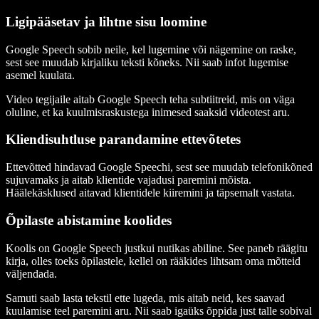
Ligipääsetav ja lihtne sisu loomine
Google Speech sobib neile, kel lugemine või nägemine on raske,
sest see muudab kirjaliku teksti kõneks. Nii saab infot lugemise
asemel kuulata.
Video tegijaile aitab Google Speech teha subtiitreid, mis on väga
oluline, et ka kuulmisraskustega inimesed saaksid videotest aru.
Kliendisuhtluse parandamine ettevõtetes
Ettevõtted hindavad Google Speechi, sest see muudab telefonikõned
sujuvamaks ja aitab klientide vajadusi paremini mõista.
Häälekäsklused aitavad klientidele kiiremini ja täpsemalt vastata.
Õpilaste abistamine koolides
Koolis on Google Speech justkui nutikas abiline. See paneb räägitu
kirja, olles toeks õpilastele, kellel on rääkides lihtsam oma mõtteid
väljendada.
Samuti saab lasta tekstil ette lugeda, mis aitab neid, kes saavad
kuulamise teel paremini aru. Nii saab igaüks õppida just talle sobival