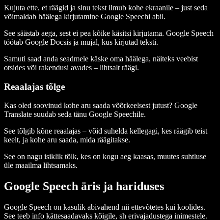
Kujuta ette, et räägid ja sinu tekst ilmub kohe ekraanile – just seda
võimaldab häälega kirjutamine Google Speechi abil.
See säästab aega, sest ei pea kõike käsitsi kirjutama. Google Speech
töötab Google Docsis ja mujal, kus kirjutad teksti.
Samuti saad anda seadmele käske oma häälega, näiteks veebist
otsides või rakendusi avades – lihtsalt räägi.
Reaalajas tõlge
Kas oled soovinud kohe aru saada võõrkeelsest jutust? Google
Translate suudab seda tänu Google Speechile.
See tõlgib kõne reaalajas – võid suhelda kellegagi, kes räägib teist
keelt, ja kohe aru saada, mida räägitakse.
See on nagu isiklik tõlk, kes on kogu aeg kaasas, muutes suhtluse
üle maailma lihtsamaks.
Google Speech äris ja hariduses
Google Speech on kasulik abivahend nii ettevõtetes kui koolides.
See teeb info kättesaadavaks kõigile, sh erivajadustega inimestele.