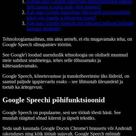
Kuidas saan Google Speechiga telefonikõnetest räägitu
kirja panna ja mida peab enne tegema?
Kas saan Google Speechiga Microsofti programmides
teksti ette lugeda ja kõnet ära tunda?
Kas saan Google Speechi abil käsureal paljusid helifaile
korraga töödelda?
Tehnoloogiamaailmas, mis aina areneb, et elu mugavamaks teha, on
Google Speech silmapaistev tööriist.
See Google'i loodud uuenduslik tehnoloogia on oluliselt muutnud
meie suhtlust seadmetega, tehes selle tõhusamaks ja
kättesaadavamaks.
Google Speech, kõnetuvastuse ja transkribeerimise üks liidreid, on
saanud paljude igapäevaelu osaks – see lihtsustab ülesandeid ja
toetab ka äritegevust.
Google Speechi põhifunktsioonid
Google Speech on populaarne, sest see töötab tõesti hästi. See
muudab räägitud sõnad kiiresti ja täpselt tekstiks.
Seda saab kasutada Google Docsis Chrome'i brauseris või Androidi
rakenduses ning kõik töötab sujuvalt. Google Speech mõistab