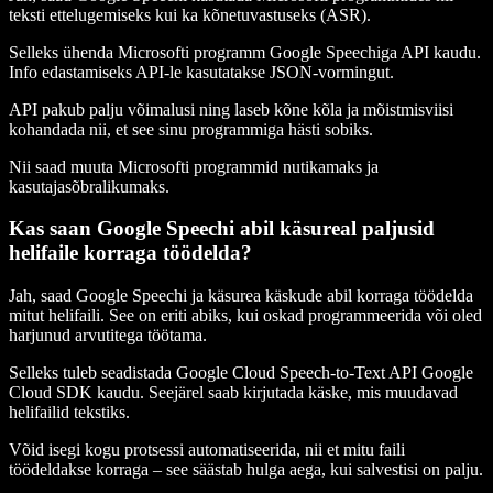
teksti ettelugemiseks kui ka kõnetuvastuseks (ASR).
Selleks ühenda Microsofti programm Google Speechiga API kaudu.
Info edastamiseks API-le kasutatakse JSON-vormingut.
API pakub palju võimalusi ning laseb kõne kõla ja mõistmisviisi
kohandada nii, et see sinu programmiga hästi sobiks.
Nii saad muuta Microsofti programmid nutikamaks ja
kasutajasõbralikumaks.
Kas saan Google Speechi abil käsureal paljusid
helifaile korraga töödelda?
Jah, saad Google Speechi ja käsurea käskude abil korraga töödelda
mitut helifaili. See on eriti abiks, kui oskad programmeerida või oled
harjunud arvutitega töötama.
Selleks tuleb seadistada Google Cloud Speech-to-Text API Google
Cloud SDK kaudu. Seejärel saab kirjutada käske, mis muudavad
helifailid tekstiks.
Võid isegi kogu protsessi automatiseerida, nii et mitu faili
töödeldakse korraga – see säästab hulga aega, kui salvestisi on palju.