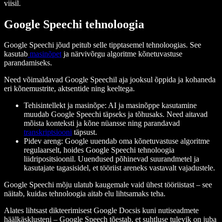
viisil.
Google Speechi tehnoloogia
Google Speechi jõud peitub selle tipptasemel tehnoloogias. See
kasutab
masinõpet
ja närvivõrgu algoritme kõnetuvastuse
parandamiseks.
Need võimaldavad Google Speechil aja jooksul õppida ja kohaneda
eri kõnemustrite, aktsentide ning keeltega.
Tehisintellekt ja masinõpe: AI ja masinõppe kasutamine
muudab Google Speechi täpseks ja tõhusaks. Need aitavad
mõista konteksti ja kõne nüansse ning parandavad
transkriptsiooni
täpsust.
Pidev areng: Google uuendab oma kõnetuvastuse algoritme
regulaarselt, hoides Google Speechi tehnoloogia
liidripositsioonil. Uuendused põhinevad suurandmetel ja
kasutajate tagasisidel, et tööriist areneks vastavalt vajadustele.
Google Speechi mõju ulatub kaugemale vaid ühest tööriistast – see
näitab, kuidas tehnoloogia aitab elu lihtsamaks teha.
Alates lihtsast dikteerimisest Google Docsis kuni nutiseadmete
häälkäsklusteni – Google Speech tõestab, et suhtluse tulevik on juba