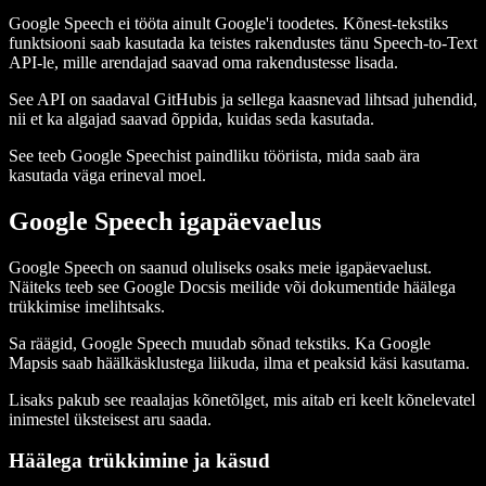
Google Speech ei tööta ainult Google'i toodetes. Kõnest-tekstiks
funktsiooni saab kasutada ka teistes rakendustes tänu Speech-to-Text
API-le, mille arendajad saavad oma rakendustesse lisada.
See API on saadaval GitHubis ja sellega kaasnevad lihtsad juhendid,
nii et ka algajad saavad õppida, kuidas seda kasutada.
See teeb Google Speechist paindliku tööriista, mida saab ära
kasutada väga erineval moel.
Google Speech igapäevaelus
Google Speech on saanud oluliseks osaks meie igapäevaelust.
Näiteks teeb see Google Docsis meilide või dokumentide häälega
trükkimise imelihtsaks.
Sa räägid, Google Speech muudab sõnad tekstiks. Ka Google
Mapsis saab häälkäsklustega liikuda, ilma et peaksid käsi kasutama.
Lisaks pakub see reaalajas kõnetõlget, mis aitab eri keelt kõnelevatel
inimestel üksteisest aru saada.
Häälega trükkimine ja käsud