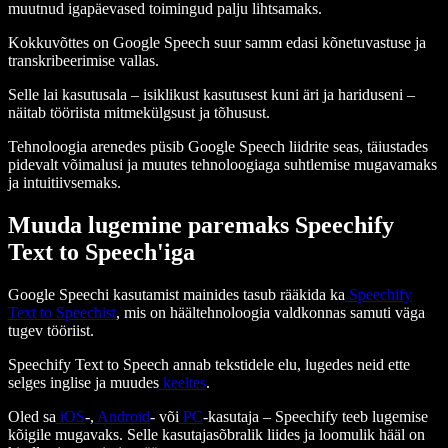
muutnud igapäevased toimingud palju lihtsamaks.
Kokkuvõttes on Google Speech suur samm edasi kõnetuvastuse ja
transkribeerimise vallas.
Selle lai kasutusala – isiklikust kasutusest kuni äri ja hariduseni –
näitab tööriista mitmekülgsust ja tõhusust.
Tehnoloogia arenedes püsib Google Speech liidrite seas, täiustades
pidevalt võimalusi ja muutes tehnoloogiaga suhtlemise mugavamaks
ja intuitiivsemaks.
Muuda lugemine paremaks Speechify
Text to Speech'iga
Google Speechi kasutamist mainides tasub rääkida ka
Speechify
Text to Speechist
, mis on häältehnoloogia valdkonnas samuti väga
tugev tööriist.
Speechify Text to Speech annab tekstidele elu, lugedes neid ette
selges inglise ja muudes
keeltes
.
Oled sa
iOS
-,
Android
- või
PC
-kasutaja – Speechify teeb lugemise
kõigile mugavaks. Selle kasutajasõbralik liides ja loomulik hääl on