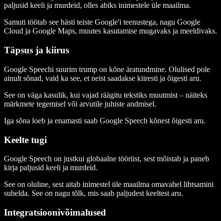
paljusid keeli ja murdeid, olles abiks inimestele üle maailma.
Samuti töötab see hästi teiste Google'i teenustega, nagu Google
Cloud ja Google Maps, muutes kasutamise mugavaks ja meeldivaks.
Täpsus ja kiirus
Google Speechi suurim trump on kõne äratundmine. Olulised pole
ainult sõnad, vaid ka see, et neist saadakse kiiresti ja õigesti aru.
See on väga kasulik, kui vajad räägitu tekstiks muutmist – näiteks
märkmete tegemisel või arvutile juhiste andmisel.
Iga sõna loeb ja enamasti saab Google Speech kõnest õigesti aru.
Keelte tugi
Google Speech on justkui globaalne tööriist, sest mõistab ja paneb
kirja paljusid keeli ja murdeid.
See on oluline, sest aitab inimestel üle maailma omavahel lihtsamini
suhelda. See on nagu tõlk, mis saab paljudest keeltest aru.
Integratsioonivõimalused