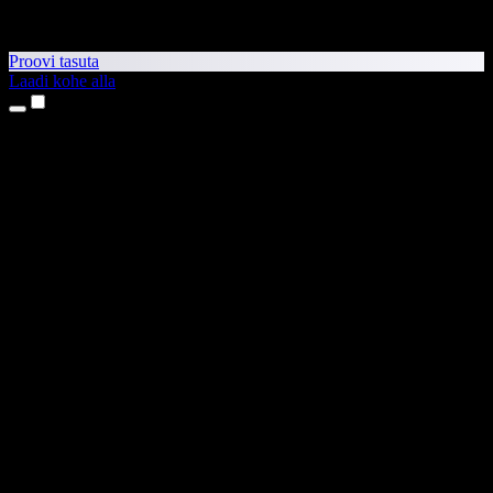
Proovi tasuta
Laadi kohe alla
Tooted
Tekst kõneks
iPhone’i ja iPadi rakendused
Androidi rakendus
Chrome’i laiendus
Edge’i laiendus
Veebirakendus
Maci rakendus
Windowsi rakendus