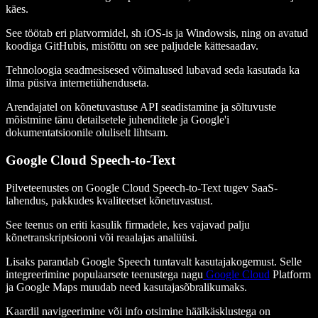
käes.
See töötab eri platvormidel, sh iOS-is ja Windowsis, ning on avatud
koodiga GitHubis, mistõttu on see paljudele kättesaadav.
Tehnoloogia seadmesisesed võimalused lubavad seda kasutada ka
ilma püsiva internetiühenduseta.
Arendajatel on kõnetuvastuse API seadistamine ja sõltuvuste
mõistmine tänu detailsetele juhenditele ja Google'i
dokumentatsioonile oluliselt lihtsam.
Google Cloud Speech-to-Text
Pilveteenustes on Google Cloud Speech-to-Text tugev SaaS-
lahendus, pakkudes kvaliteetset kõnetuvastust.
See teenus on eriti kasulik firmadele, kes vajavad palju
kõnetranskriptsiooni või reaalajas analüüsi.
Lisaks parandab Google Speech tuntavalt kasutajakogemust. Selle
integreerimine populaarsete teenustega nagu
Google Cloud
Platform
ja Google Maps muudab need kasutajasõbralikumaks.
Kaardil navigeerimine või info otsimine häälkäsklustega on