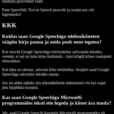
kindlasti proovimist väärt.
Pane Speechify Text to Speech proovile ja avasta uus viis
lugemiseks!
KKK
Kuidas saan Google Speechiga telefonikõnetest
räägitu kirja panna ja mida peab enne tegema?
Kui soovid Google Speechiga telefonikõne salvestada tekstiks,
veendu, et sul on luba kõne lindistada – küsi kõigilt kõnes osalejatelt
nõusolekut.
Kui luba on olemas, salvesta kõne helifailina. Seejärel saad Google
Speechiga salvestise tekstiks muuta.
See on abiks näiteks äris kliendikõnede talletamisel või kui vajad
jutu kirjalikku koopiat.
Kas saan Google Speechiga Microsofti
programmides teksti ette lugeda ja kõnet ära tunda?
Jah, saad Google Speechi kasutada Microsofti programmides nii