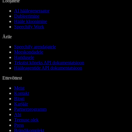
Loojatele
AI häälegeneraator
Dubleerimine
Hääle kloonimine
Speechify Work
Ärile
Speechify arendajatele
Meeskondadele
Haridusele
Tekstist kõneks API dokumentatsioon
Hääleagentide API dokumentatsioon
Ettevõttest
Meist
Kontakt
Blogi
Karjäär
Partnerprogramm
Abi
Teenuse olek
Press
Brändikomplekt