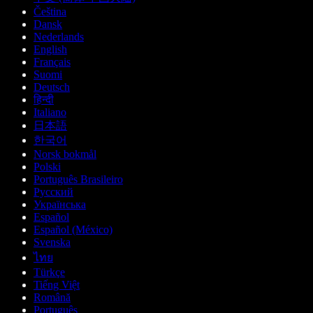
Čeština
Dansk
Nederlands
English
Français
Suomi
Deutsch
हिन्दी
Italiano
日本語
한국어
Norsk bokmål
Polski
Português Brasileiro
Русский
Українська
Español
Español (México)
Svenska
ไทย
Türkçe
Tiếng Việt
Română
Português