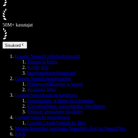
50M+ kasutajat
Sisukord
Google Speechi põhifunktsioonid
Täpsus ja kiirus
Keelte tugi
Integratsioonivõimalused
Google Speech igapäevaelus
Häälega trükkimine ja käsud
Reaalajas tõlge
Google Speech äris ja hariduses
Ligipääsetav ja lihtne sisu loomine
Kliendisuhtluse parandamine ettevõtetes
Õpilaste abistamine koolides
Google Speechi tehnoloogia
Google Cloud Speech-to-Text
Muuda lugemine paremaks Speechify Text to Speech'iga
KKK