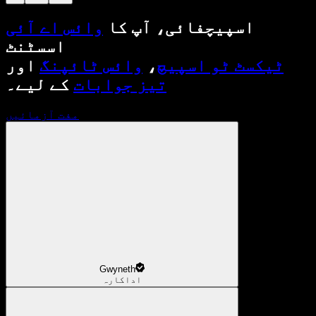
اسپیچفائی، آپ کا
وائس اے آئی
اسسٹنٹ
ٹیکسٹ ٹو اسپیچ
،
وائس ٹائپنگ
اور
تیز جوابات
کے لیے۔
مفت آزمائیں
Gwyneth
اداکارہ