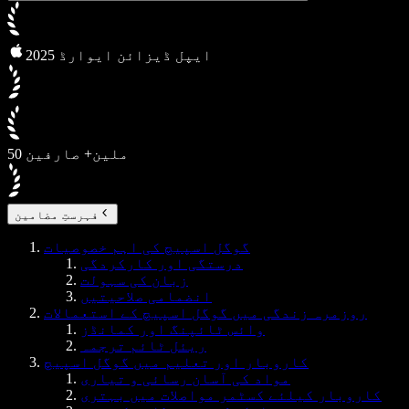
2025 ایپل ڈیزائن ایوارڈ
50 ملین+ صارفین
فہرستِ مضامین
گوگل اسپیچ کی اہم خصوصیات
درستگی اور کارکردگی
زبان کی سہولت
انضمامی صلاحیتیں
روزمرہ زندگی میں گوگل اسپیچ کے استعمالات
وائس ٹائپنگ اور کمانڈز
ریئل ٹائم ترجمہ
کاروبار اور تعلیم میں گوگل اسپیچ
مواد کی آسان رسائی و تیاری
کاروبار کیلئے کسٹمر مواصلات میں بہتری