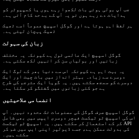
جب آپ بولی ہوئی بات لکھوا رہے ہوں یا کمپیوٹر کو
ہدایات دے رہے ہوں تو یہ آپ کے بے حد کام آتی ہے۔
ہر لفظ اہم ہوتا ہے اور گوگل اسپیچ عموماً اسے ٹھیک
ٹھیک پہچان لیتی ہے۔
زبان کی سہولت
گوگل اسپیچ ایک عالمی ٹول ہے کیونکہ یہ مختلف
زبانیں اور بولیاں سن کر انہیں لکھ سکتی ہے۔
یہ بہت اہم ہے کیونکہ اس سے دنیا بھر کے لوگ ایک
دوسرے سے زیادہ بہتر انداز میں بات چیت اور ایک
دوسرے کو سمجھ سکتے ہیں۔ یہ گویا ایک مترجم کی طرح
ہے جو کئی زبانوں میں گفتگو کر سکتا ہے۔
انضمامی صلاحیتیں
گوگل اسپیچ صرف گوگل کی مصنوعات تک محدود نہیں۔ آپ
اس کی اسپیچ ٹو ٹیکسٹ فیچر دوسری ایپس میں بھی شامل
کر کے استعمال کر سکتے ہیں۔ یہ اسپیچ ٹو ٹیکسٹ API
کی بدولت ممکن ہے، جسے ڈیولپر اپنی ایپ میں ضم کر
سکتے ہیں۔