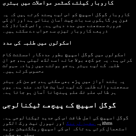
کاروبار کیلئے کسٹمر مواصلات میں بہتری
کاروبار گوگل اسپیچ کو اس لیے پسند کرتے ہیں کہ یہ
فون پر گاہکوں سے بات چیت آسان بناتی ہے اور ان کی
ضرورت سمجھنے میں مدد دیتی ہے۔ وائس کمانڈز کے
ذریعے کاروبار تیزی سے جواب دے سکتے ہیں۔
اسکولوں میں طلبہ کی مدد
اسکولوں میں گوگل اسپیچ بطور مددگار اسسٹنٹ کام
کرتی ہے۔ یہ جو کچھ بولا جائے اسے لکھ لیتی ہے، جو ان
طلبہ کے لیے بہتر ہے جو بولنے میں زیادہ سہولت
محسوس کرتے ہیں۔
یہ بلند آواز میں پڑھ بھی سکتی ہے، جو سن کر بہتر
سمجھنے والے طلبہ کے لیے نہایت فائدہ مند ہے۔ یوں
ہر طالب علم تک علم پہنچانا آسان ہو جاتا ہے۔
گوگل اسپیچ کے پیچھے ٹیکنالوجی
گوگل اسپیچ کی اصل طاقت اس کی جدید ٹیکنالوجی ہے۔
یہ
مشین لرننگ
اور نیورل نیٹ ورک الگورithms
استعمال کرتی ہے تاکہ اس کی اسپیچ ریکگنیشن مزید
بہتر ہو سکے۔