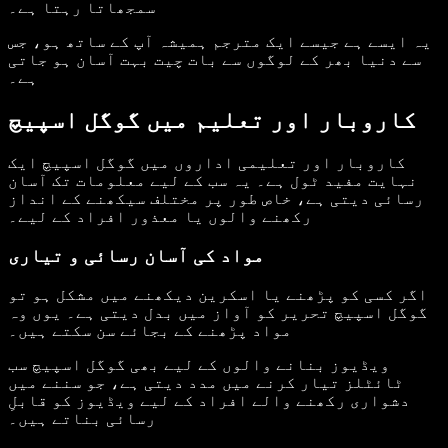
سمجھاتا رہتا ہے۔
یہ ایسے ہے جیسے ایک مترجم ہمیشہ آپ کے ساتھ ہو، جس
سے دنیا بھر کے لوگوں سے بات چیت بہت آسان ہو جاتی
ہے۔
کاروبار اور تعلیم میں گوگل اسپیچ
کاروبار اور تعلیمی اداروں میں گوگل اسپیچ ایک
نہایت مفید ٹول ہے۔ یہ سب کے لیے معلومات تک آسان
رسائی دیتی ہے، خاص طور پر مختلف سیکھنے کے انداز
رکھنے والوں یا معذور افراد کے لیے۔
مواد کی آسان رسائی و تیاری
اگر کسی کو پڑھنے یا اسکرین دیکھنے میں مشکل ہو تو
گوگل اسپیچ تحریر کو آواز میں بدل دیتی ہے۔ یوں وہ
مواد پڑھنے کے بجائے سن سکتے ہیں۔
ویڈیوز بنانے والوں کے لیے بھی گوگل اسپیچ سب
ٹائٹلز تیار کرنے میں مدد دیتی ہے، جو سننے میں
دشواری رکھنے والے افراد کے لیے ویڈیوز کو قابلِ
رسائی بناتے ہیں۔