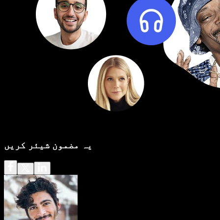
یہ مضمون شیئر کریں