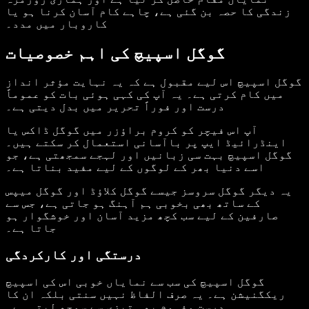
زندگی کا حصہ بن گئی ہے، چاہے کام آسان کرنا ہو یا
کاروبار میں مدد۔
گوگل اسپیچ کی اہم خصوصیات
گوگل اسپیچ اس لیے مقبول ہے کہ یہ نہایت مؤثر انداز
میں کام کرتی ہے۔ یہ آپ کی کہی ہوئی بات کو عموماً
درست اور فوراً تحریر میں بدل دیتی ہے۔
آپ اس فیچر کو کروم براؤزر میں گوگل ڈاکس یا
اینڈرائیڈ ایپ پر باآسانی استعمال کر سکتے ہیں۔
گوگل اسپیچ بہت سی زبانیں اور لہجے سمجھتی ہے، جو
اسے دنیا بھر کے لوگوں کے لیے مفید بناتا ہے۔
یہ دیگر گوگل سروسز جیسے گوگل کلاؤڈ اور گوگل میپس
کے ساتھ بھی بخوبی ہم آہنگ ہو جاتی ہے، جس سے
صارفین کے لیے سب کچھ مزید آسان اور خوشگوار ہو
جاتا ہے۔
درستگی اور کارکردگی
گوگل اسپیچ کی سب سے نمایاں خوبی اس کی اسپیچ
ریکگنیشن ہے۔ یہ صرف الفاظ نہیں سنتی بلکہ ان کا
درست مفہوم بھی تیزی سے سمجھ لیتی ہے۔