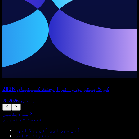
2026 کی 5 بہترین وائس ایجنٹ کمپنیاں
28 اپریل، 2026
سب دیکھیں
ٹیکسٹ ٹو اسپیچ
آئی فون اور آئی پیڈ ایپس
اینڈرائیڈ ایپ