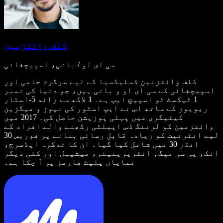
کلف وائتزمین
سی ای او / بانی، اسپیچفائی
کلف وائتزمین ڈسلیکسیا کے لیے سرگرم حامی اور
اسپیچفائی کے سی ای او و بانی ہیں، جو دنیا کی نمبر
1 ٹیکسٹ ٹو اسپیچ ایپ ہے۔ 1 لاکھ سے زائد 5-اسٹار
ریویوز کے ساتھ اس نے ایپ اسٹور کی نیوز و میگزین
کیٹیگری میں پہلی پوزیشن حاصل کی۔ 2017 میں
وائتزمین کو لرننگ ڈس ایبلٹی رکھنے والے افراد کے
لیے انٹرنیٹ کو زیادہ قابلِ رسائی بنانے پر فوربس 30
انڈر 30 میں شامل کیا گیا۔ ان کا تذکرہ ایڈسرج،
انک، پی سی میگ، انٹرپرینیئر، میشیبل اور کئی دیگر
نمایاں پلیٹ فارمز پر آ چکا ہے۔