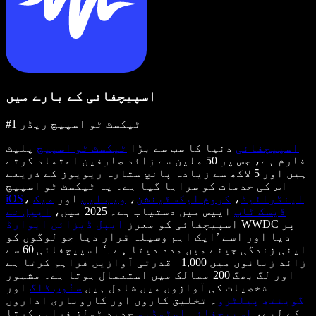
اسپیچفائی کے بارے میں
#1 ٹیکسٹ ٹو اسپیچ ریڈر
اسپیچفائی
دنیا کا سب سے بڑا
ٹیکسٹ ٹو اسپیچ
پلیٹ
فارم ہے، جس پر 50 ملین سے زائد صارفین اعتماد کرتے
ہیں اور 5 لاکھ سے زیادہ پانچ ستارہ ریویوز کے ذریعے
اس کی خدمات کو سراہا گیا ہے۔ یہ ٹیکسٹ ٹو اسپیچ
اینڈرائیڈ
،
کروم ایکسٹینشن
،
ویب ایپ
اور
میک
،
iOS
ڈیسک ٹاپ
ایپس میں دستیاب ہے۔ 2025 میں،
ایپل نے
WWDC پر
اسپیچفائی کو معزز
ایپل ڈیزائن ایوارڈ
دیا اور اسے ’ایک اہم وسیلہ قرار دیا جو لوگوں کو
اپنی زندگی جینے میں مدد دیتا ہے۔‘ اسپیچفائی 60 سے
زائد زبانوں میں 1,000+ قدرتی آوازیں فراہم کرتا ہے
اور لگ بھگ 200 ممالک میں استعمال ہوتا ہے۔ مشہور
شخصیات کی آوازوں میں شامل ہیں
سنُوپ ڈاگ
اور
گوینتھ پیلٹرو
۔ تخلیق کاروں اور کاروباری اداروں
کے لیے،
اسپیچفائی اسٹوڈیو
جدید ٹولز فراہم کرتا