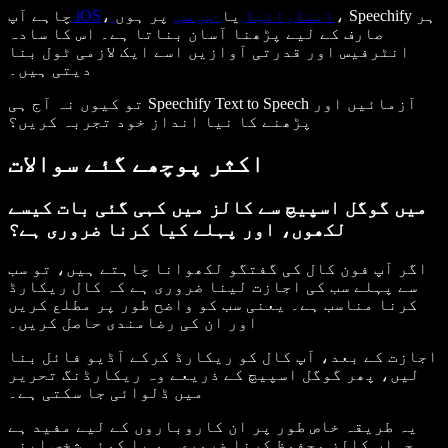
اینڈرائیڈ
یا
پی سی
پر ہوں، Speechify ہر
،
iOS
چاہے آپ
صارف کے لیے پڑھنا آسان بناتا ہے۔ اس کا سادہ
انٹرفیس اور قدرتی آوازیں اسے ایک لازمی ٹول بنا
دیتی ہیں۔
تو کیوں نہ آج ہی Speechify Text to Speech آزمائیں اور
پڑھنے کا نیا انداز خود تجربہ کریں؟
اکثر پوچھے گئے سوالات
میں گوگل اسپیچ سے کالز میں کہی گئی بات کیسے
لکھوں، اور پہلے کیا کرنا ضروری ہے؟
اگر آپ فون کال کی گفتگو لکھوانا چاہتے ہیں، تو سب
سے پہلے سب کی اجازت لینا ضروری ہے کہ کال ریکارڈ
کرنا مناسب ہے۔ یعنی سب کو واضح طور پر مطلع کریں
اور ان کی رضامندی حاصل کریں۔
اجازت کے بعد، آپ کال کو ریکارڈ کرکے آڈیو فائل بنا
لیں، پھر گوگل اسپیچ کے ذریعے وہ ریکارڈنگ تحریر
میں ڈلوائی جا سکتی ہے۔
یہ طریقہ خاص طور پر ان کاروباروں کے لیے مفید ہے
جہاں کالز محفوظ کرنا ضروری ہو یا کوئی شخص اپنی