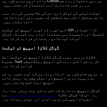
ساتھ اوپن سورس طور پر GitHub پر بھی دستیاب ہے، جس
سے ہر قسم کے صارف اسے استعمال کر سکتے ہیں۔
ٹیکنالوجی کی لوکل ڈیوائس کی صلاحیتوں کی وجہ سے،
صارف مستقل انٹرنیٹ کنکشن کے بغیر بھی اس سے فائدہ
اٹھا سکتے ہیں۔
ڈیولپرز کے لیے، اسپيچ ٹو ٹیکسٹ API کا انضمام،
کنفیگ اور ڈیپینڈنسی سمجھنا آسان ہے، کیونکہ گوگل
اس کے لیے جامع رہنمائی فراہم کرتا ہے۔
گوگل کلاؤڈ اسپیچ ٹو ٹیکسٹ
کلاؤڈ سروسز میں، گوگل کلاؤڈ اسپیچ ٹو ٹیکسٹ ایک
مضبوط SaaS حل ہے جو اعلیٰ درجے کی اسپیچ ریکگنیشن
فراہم کرتا ہے۔
یہ سروس خاص طور پر ان کاروباروں کے لیے مفید ہے جو
بڑے پیمانے پر اسپیچ ٹرانسکرپشن یا ریئل ٹائم
اسپیچ اینالسس چاہتے ہیں۔
گوگل اسپیچ نے صارف کے تجربے کو بہت بہتر بنا دیا
ہے۔ اس کا گوگل کلاؤڈ
پلیٹ فارم اور گوگل میپس
سے
انضمام ایپس کو مزید آسان اور مؤثر بناتا ہے۔