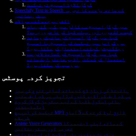
گوگل کلاؤڈ اسپیچ ٹو ٹیکسٹ
Speechify Text to Speech کے ساتھ پڑھنے کا تجربہ
بہتر بنائیں
اکثر پوچھے گئے سوالات
میں گوگل اسپیچ سے کالز میں کہی گئی بات
کیسے لکھوں، اور پہلے کیا کرنا ضروری ہے؟
کیا میں گوگل اسپیچ کو مائیکروسافٹ
پروگرامز میں ٹیکسٹ کو اسپیچ یا اسپیچ
ریکگنیشن کیلئے استعمال کر سکتا ہوں؟
کیا میں گوگل اسپیچ کو کمانڈ لائن سے
استعمال کرکے کئی آڈیو فائلز ایک ساتھ
پروسیس کر سکتا ہوں؟
تجویز کردہ پوسٹس
ہالینڈ کی زبان ڈچ کے ساتھ لسانی تنوع کی سیر
پی ڈی ایف کو آڈیو کنورٹر: اپنی پی ڈی ایف سنیں
ہائی اسکول طلبا کے لیے بہترین گوگل کروم
ایکسٹینشنز
ٹیکسٹ کو اسپیچ MP3 ڈاؤن لوڈ کرنے کے 5 آسان
طریقے
Anime Voice Generators کے ساتھ اپنی اینیمے کا
تجربہ اور بہتر بنائیں
بہترین سیلیبریٹی ٹیکسٹ ٹو اسپیچ وائس