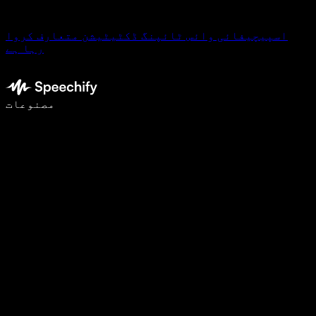
اسپیچیفائی وائس ٹائپنگ ڈکٹیٹیشن متعارف کروا
رہا ہے
وائس ٹائپنگ کے ساتھ 5 گنا تیزی سے لکھیں
مصنوعات
مزید جانیں