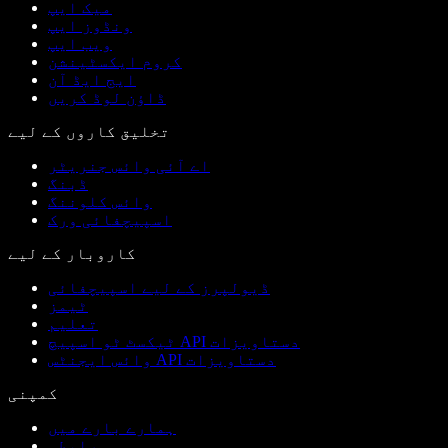
میک ایپ
ونڈوز ایپ
ویب ایپ
کروم ایکسٹینشن
ایج ایڈ آن
ڈاؤن لوڈ کریں
تخلیق کاروں کے لیے
اے آئی وائس جنریٹر
ڈبنگ
وائس کلوننگ
اسپیچفائی ورک
کاروبار کے لیے
ڈیولپرز کے لیے اسپیچفائی
ٹیمز
تعلیم
ٹیکسٹ ٹو اسپیچ API دستاویزات
وائس ایجنٹس API دستاویزات
کمپنی
ہمارے بارے میں
رابطہ