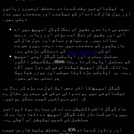
یہ ٹیکنالوجیز وقت کے ساتھ مختلف لہجوں، زبانوں
اور بول چال کے انداز کو سیکھنے اور سمجھنے میں مدد
دیتی ہیں۔
مصنوعی ذہانت و مشین لرننگ: گوگل اسپیچ میں اے
آئی اور مشین لرننگ اسے مؤثر اور زیادہ درست
بناتے ہیں۔ یہ سیاق و سباق اور بول چال کی
باریکیوں کو سمجھنے میں مدد دیتے ہیں، جس سے
اس کی
ٹرانسکرپشن
کی درستگی بڑھتی ہے۔
مسلسل بہتری اور اپڈیٹس: گوگل اپنی اسپیچ
ریکگنیشن الگورithms کو مسلسل اپڈیٹ کرتا رہتا
ہے تاکہ گوگل اسپیچ ٹیکنالوجی کی دوڑ میں آگے
رہے۔ یہ اپڈیٹس بڑے ڈیٹا سیٹس اور یوزر فیڈبیک
پر مبنی ہوتی ہیں۔
گوگل اسپیچ کا اثر محض ایک ٹول سے بڑھ کر ہے؛ یہ
ٹیکنالوجی میں ہونے والی ترقی کی بہترین مثال ہے
کہ نئی سہولتیں کیسے ممکن ہوئیں۔
عام گوگل ڈاکس ڈکٹیشن سے لے کر سمارٹ ہوم ڈیوائسز
میں وائس کمانڈز تک، گوگل اسپیچ نے دکھا دیا ہے کہ
مستقبل کی کمیونیکیشن اب آچکی ہے۔
یہ مختلف پلیٹ فارمز جیسے iOS اور ونڈوز کے ساتھ