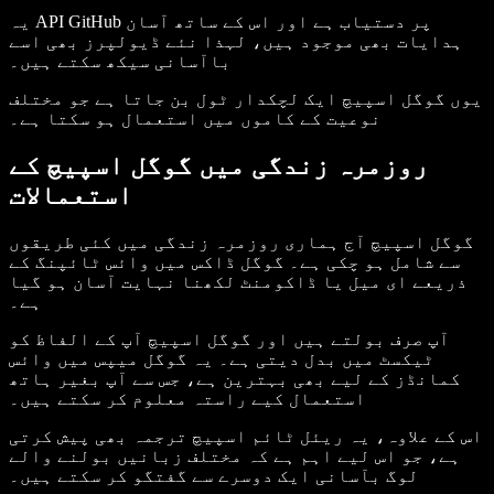
یہ API GitHub پر دستیاب ہے اور اس کے ساتھ آسان
ہدایات بھی موجود ہیں، لہذا نئے ڈیولپرز بھی اسے
باآسانی سیکھ سکتے ہیں۔
یوں گوگل اسپیچ ایک لچکدار ٹول بن جاتا ہے جو مختلف
نوعیت کے کاموں میں استعمال ہو سکتا ہے۔
روزمرہ زندگی میں گوگل اسپیچ کے
استعمالات
گوگل اسپیچ آج ہماری روزمرہ زندگی میں کئی طریقوں
سے شامل ہو چکی ہے۔ گوگل ڈاکس میں وائس ٹائپنگ کے
ذریعے ای میل یا ڈاکومنٹ لکھنا نہایت آسان ہو گیا
ہے۔
آپ صرف بولتے ہیں اور گوگل اسپیچ آپ کے الفاظ کو
ٹیکسٹ میں بدل دیتی ہے۔ یہ گوگل میپس میں وائس
کمانڈز کے لیے بھی بہترین ہے، جس سے آپ بغیر ہاتھ
استعمال کیے راستہ معلوم کر سکتے ہیں۔
اس کے علاوہ، یہ ریئل ٹائم اسپیچ ترجمہ بھی پیش کرتی
ہے، جو اس لیے اہم ہے کہ مختلف زبانیں بولنے والے
لوگ بآسانی ایک دوسرے سے گفتگو کر سکتے ہیں۔