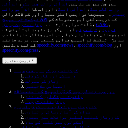
ہے، جن میں شامل ہیں
اے آئی وائس جنریٹر
،
اے آئی
وائس کلوننگ
،
اے آئی ڈبنگ
، اور اس کا
اے آئی وائس
چینجر
۔ اسپیچفائی اپنی اعلیٰ معیار اور کم لاگت والی
کے ذریعے کئی اہم مصنوعات کو
ٹیکسٹ ٹو اسپیچ API
،
CNBC
،
طاقت فراہم کرتا ہے۔
وال اسٹریٹ جرنل
فوربز
،
ٹیک کرنچ
اور دیگر بڑے نیوز آؤٹ لیٹس نے
اسپیچفائی کو نمایاں کیا ہے۔ اسپیچفائی دنیا کا سب
سے بڑا ٹیکسٹ ٹو اسپیچ فراہم کنندہ ہے۔ مزید جاننے
اور
speechify.com/blog
،
speechify.com/news
کے لیے دیکھیں
۔
speechify.com/press
فہرستِ مضامین
گوگل اسپیچ کی اہم خصوصیات
درستگی اور کارکردگی
زبان کی سہولت
انضمامی صلاحیتیں
روزمرہ زندگی میں گوگل اسپیچ کے استعمالات
وائس ٹائپنگ اور کمانڈز
ریئل ٹائم ترجمہ
کاروبار اور تعلیم میں گوگل اسپیچ
مواد کی آسان رسائی و تیاری
کاروبار کیلئے کسٹمر مواصلات میں بہتری
اسکولوں میں طلبہ کی مدد
گوگل اسپیچ کے پیچھے ٹیکنالوجی