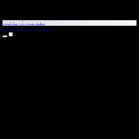
مفت میں آزمائیں
ابھی ڈاؤن لوڈ کریں
مصنوعات
متن کو آواز میں بدلیں
iPhone اور iPad ایپس
Android ایپ
Chrome ایکسٹینشن
Edge ایکسٹینشن
ویب ایپ
Mac ایپ