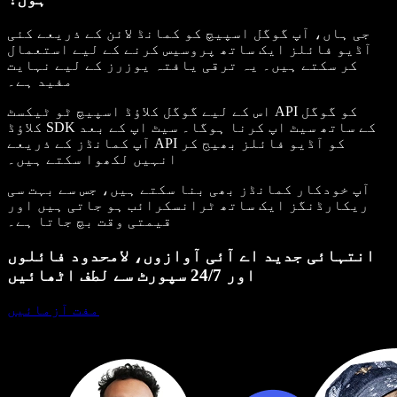
جی ہاں، آپ گوگل اسپیچ کو کمانڈ لائن کے ذریعے کئی
آڈیو فائلز ایک ساتھ پروسیس کرنے کے لیے استعمال
کر سکتے ہیں۔ یہ ترقی یافتہ یوزرز کے لیے نہایت
مفید ہے۔
اس کے لیے گوگل کلاؤڈ اسپیچ ٹو ٹیکسٹ API کو گوگل
کلاؤڈ SDK کے ساتھ سیٹ اپ کرنا ہوگا۔ سیٹ اپ کے بعد
آپ کمانڈز کے ذریعے API کو آڈیو فائلز بھیج کر
انہیں لکھوا سکتے ہیں۔
آپ خودکار کمانڈز بھی بنا سکتے ہیں، جس سے بہت سی
ریکارڈنگز ایک ساتھ ٹرانسکرائب ہو جاتی ہیں اور
قیمتی وقت بچ جاتا ہے۔
انتہائی جدید اے آئی آوازوں، لامحدود فائلوں
اور 24/7 سپورٹ سے لطف اٹھائیں
مفت آزمائیں