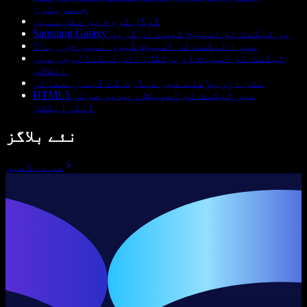
جینریٹرز
گوگل کروم پر متن سنیں
Samsung Galaxy پر ٹیکسٹ ٹو اسپیچ کیسے آن کریں
میرا ٹیکسٹ ٹو اسپیچ کیوں نہیں چل رہا؟
ٹیکسٹ ٹو اسپیچ اوبرڈک: وائس ٹیکنالوجی میں
انقلاب
متن اور پڑھنے میں مہارت کے لیے رہنمائی
HTML5 میں ٹیکسٹ ٹو اسپیچ: ویب پر صوتی
انٹرایکشن
نئے بلاگز
سب دیکھیں