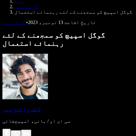
ہوم
ڈویلپرز کے لیے Speechify
ٹی ٹی ایس
گوگل اسپیچ کو سمجھنے کے لئے رہنمائے استعمال
تاریخِ اشاعت
13 نومبر، 2023
•
ٹی ٹی ایس
گوگل اسپیچ کو سمجھنے کے لئے
رہنمائے استعمال
کلف وائتزمین
سی ای او / بانی، اسپیچفائی