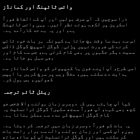
وائس ٹائپنگ اور کمانڈز
ذرا سوچیں کہ آپ صرف بولیں اور آپ کے الفاظ فوراً
اسکرین پر لکھے ہوئے نظر آئیں۔ یہی وائس ٹائپنگ
ہے، اور یہ بے حد کارآمد ہے۔
اس سے بہت سا وقت بچ جاتا ہے کیونکہ ہر بات خود ٹائپ
کرنے کی ضرورت نہیں پڑتی۔ گوگل اسپیچ گوگل ڈاکس
سمیت دیگر جگہوں پر بھی کام کرتی ہے، جس سے کام اور
بھی سہل ہو جاتا ہے۔
اسی طرح، آپ اپنے فون یا کمپیوٹر کو وائس کمانڈز سے
ہدایت دے سکتے ہیں، مثلاً ویب پر سرچ کریں یا ایپس
کھولیں، بس بول کر۔
ریئل ٹائم ترجمہ
کیا آپ چاہتے ہیں کہ دوسری زبان بولنے والا شخص جو
کچھ بھی کہے، آپ فوراً سمجھ سکیں؟ گوگل ٹرانسلیٹ یہ
کام گوگل اسپیچ کی مدد سے ممکن بناتا ہے۔
یہ بات کو فوراً دوسری زبان میں ترجمہ کر دیتا ہے۔
یوں، آپ کسی اور زبان بولنے والے سے براہِ راست بات
کر سکتے ہیں اور گوگل ٹرانسلیٹ آپ کو ساتھ ساتھ