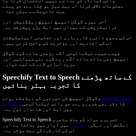
وائس کمانڈز کی مدد سے میپس استعمال کرنا یا
معلومات تلاش کرنا اب بہت سہل ہو چکا ہے، جو پہلے
صرف ٹائپنگ سے ممکن تھا۔
آخر میں، گوگل اسپیچ اسپیچ ریکگنیشن اور
ٹرانسکرپشن کے میدان میں ایک بڑی پیشرفت ہے۔
اس کی وسیع ذاتی، کاروباری اور تعلیمی ایپلیکیشنز
اس کی افادیت اور مؤثریت کو واضح کرتی ہیں۔
جیسے جیسے ٹیکنالوجی آگے بڑھتی جائے گی، گوگل
اسپیچ بھی ساتھ ساتھ آگے رہے گی، نئی سہولتیں اور
مزید آسانی لانے کے لیے تیار۔
Speechify Text to Speech کے ساتھ پڑھنے
کا تجربہ بہتر بنائیں
Speechify Text
گوگل اسپیچ کی حیرتوں کو دیکھتے ہوئے،
کا ذکر بھی ضروری ہے، جو وائس ٹیکنالوجی
to Speech
میں ایک اور شاندار ٹول ہے۔
Speechify Text to Speech تحریری مواد کو صاف ستھری
انگلش اور دیگر
زبانوں
میں آواز میں بدلتا ہے اور
اس کی کارکردگی بہت مؤثر ہے۔