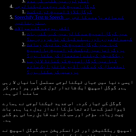
اسکولوں میں طلبہ کی مدد
گوگل اسپیچ کے پیچھے ٹیکنالوجی
گوگل کلاؤڈ اسپیچ ٹو ٹیکسٹ
Speechify Text to Speech کے ساتھ پڑھنے کا تجربہ
بہتر بنائیں
اکثر پوچھے گئے سوالات
میں گوگل اسپیچ سے کالز میں کہی گئی بات
کیسے لکھوں، اور پہلے کیا کرنا ضروری ہے؟
کیا میں گوگل اسپیچ کو مائیکروسافٹ
پروگرامز میں ٹیکسٹ کو اسپیچ یا اسپیچ
ریکگنیشن کیلئے استعمال کر سکتا ہوں؟
کیا میں گوگل اسپیچ کو کمانڈ لائن سے
استعمال کرکے کئی آڈیو فائلز ایک ساتھ
پروسیس کر سکتا ہوں؟
ایسی دنیا میں جہاں ٹیکنالوجی مسلسل آسانیاں لا رہی
ہے، گوگل اسپیچ ایک شاندار ٹول کے طور پر ابھر کر
سامنے آئی ہے۔
گوگل کی تیار کردہ اس جدید ٹیکنالوجی نے ہمارے
ڈیوائسز کے ساتھ تعامل کا انداز بدل دیا ہے، بات
چیت زیادہ مؤثر اور سب کے لیے قابلِ رسائی ہو گئی
ہے۔
اسپیچ ریکگنیشن اور ٹرانسکرپشن میں گوگل اسپیچ نے
نمایاں مقام حاصل کر لیا ہے اور ہماری روزمرہ