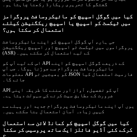
گفتگو کا تحریری ریکارڈ رکھنا چاہتا ہو۔
کیا میں گوگل اسپیچ کو مائیکروسافٹ پروگرامز
میں ٹیکسٹ کو اسپیچ یا اسپیچ ریکگنیشن کیلئے
استعمال کر سکتا ہوں؟
جی ہاں، آپ گوگل اسپیچ کو اپنے مائیکروسافٹ
پروگراموں میں ٹیکسٹ ٹو اسپیچ اور اسپیچ ریکگنیشن
(ASR) کے لیے استعمال کر سکتے ہیں۔
اس کے لیے آپ کو API کے ذریعے گوگل اسپیچ کو اپنے
مائیکروسافٹ پروگرام سے جوڑنا ہوگا۔ جب آپ
معلومات API کو بھیجیں تو JSON فارمیٹ استعمال کیا
جائے گا۔
API آپ کو تفصیل، آواز اور سننے کا طریقہ اپنی
ضرورت کے مطابق سیٹ کرنے کی سہولت دیتا ہے۔
یوں آپ اپنے مائیکروسافٹ پروگرام جدید اور پہلے سے
کہیں زیادہ آسان استعمال بنا سکتے ہیں۔
کیا میں گوگل اسپیچ کو کمانڈ لائن سے استعمال
کرکے کئی آڈیو فائلز ایک ساتھ پروسیس کر سکتا
ہوں؟