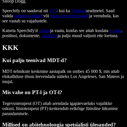
Snoop Dogg.
Speechify on saadaval nii
IOS
- kui ka
Android
seadmetel. Saad
valida
premium-paketi
või
tasuta prooviperioodi
ja veenduda, kas
see vastab su vajadustele.
Katseta Speechify'd
tasuta
ja vaata, kuidas see aitab kuulata
e-kirju
,
postitusi, dokumente,
uudiseid
ja palju muud valjusti ette loetuna.
KKK
Kui palju teenivad MDT-d?
MDT-tehnikute keskmine aastapalk on umbes 45 000 $, mis aitab
elukalliduse tõusu leevendada näiteks Los Angeleses, San Mateos ja
mujal.
Mis vahe on PT-l ja OT-l?
Tegevusterapeut (OT) aitab arendada igapäevaeluks vajalikke
oskusi, füsioterapeut (PT) keskendub eelkõige füüsilise liikumise
parandamisele.
Millised on abitehnoloogia spetsialisti ülesanded?