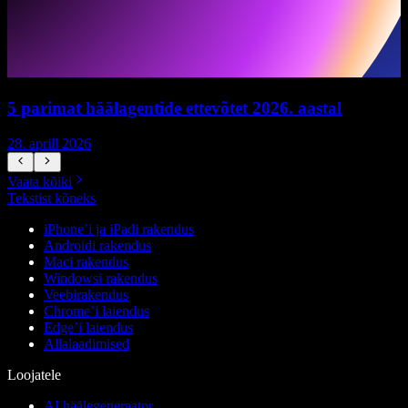
5 parimat häälagentide ettevõtet 2026. aastal
28. aprill 2026
1
Vaata kõiki
Tekstist kõneks
iPhone’i ja iPadi rakendus
Androidi rakendus
Maci rakendus
Windowsi rakendus
Veebirakendus
Chrome’i laiendus
Edge’i laiendus
Allalaadimised
Loojatele
AI häälegeneraator