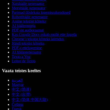
Naishääle generaator
Meeshääle generaator
Parimad düsleksia lugemisrakendused
Robotihääle generaator
Anime tekstist kõneks
AI häälemuutja
PDF-ist audioraamat
Kas Google Docs oskab mulle ette lugeda
Chrome’i tekstist kõneks laiendus
Hindi tekstist kõneks
PDF-i ettelugemine
AI häälegeneraator
Texto a Voz
Leitor de Texto
Vaata teistes keeltes
العربية
Magyar
中文 (简体)
中文 (台灣)
中文 (简体 中国大陆)
Čeština
Dansk