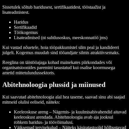
Sissetulek sõltub haridusest, sertifikaatidest, tööstaažist ja
lisateadmistest.
Haridus
Sertifikaadid
Töökogemus
Lisateadmised (nt suhtlusoskus, meeskonnatöö jms)
Kui vastad nõuetele, hoia tööpakkumistel silm peal ja kandideeri
julgelt. Kogemus muudab sind tööandjate silmis atraktiivsemaks.
Reeglina on täistööajaga kohad mainekates piirkondades või
organisatsioonides paremini tasustatud kui osalise koormusega
ametid mittetulundussektoris.
Abitehnoloogia plussid ja miinused
Kui saavutad abitehnoloogia alal hea taseme, saavad sinu abi saajad
mitmeid olulisi eeliseid, näiteks:
Keeleoskuse areng
– Nägemis- ja kuulmisabivahendid aitavad
keeleoskust arendada. Abitehnoloogia avab aja jooksul
rohkem haridus- ja töövõimalusi.
Väiksemad tervisekulud
– Näiteks käsiratastoolid hõlbustavad