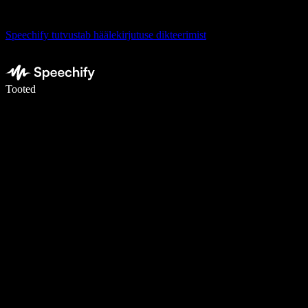
Speechify tutvustab häälekirjutuse dikteerimist
Kirjuta häälega 5× kiiremini
Tooted
Loe lähemalt