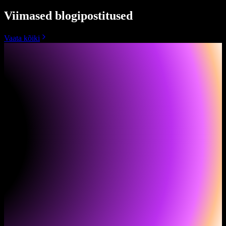
Viimased blogipostitused
Vaata kõiki