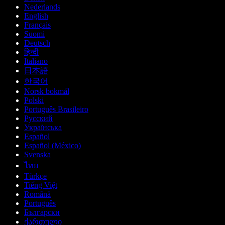
Nederlands
English
Français
Suomi
Deutsch
हिन्दी
Italiano
日本語
한국어
Norsk bokmål
Polski
Português Brasileiro
Русский
Українська
Español
Español (México)
Svenska
ไทย
Türkçe
Tiếng Việt
Română
Português
Български
ქართული