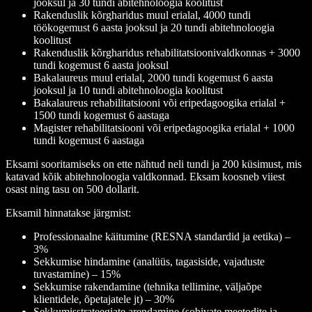
jooksul ja 30 tundi abitehnoloogia koolitust
Rakenduslik kõrgharidus muul erialal, 4000 tundi
töökogemust 6 aasta jooksul ja 20 tundi abitehnoloogia
koolitust
Rakenduslik kõrgharidus rehabilitatsioonivaldkonnas + 3000
tundi kogemust 6 aasta jooksul
Bakalaureus muul erialal, 2000 tundi kogemust 6 aasta
jooksul ja 10 tundi abitehnoloogia koolitust
Bakalaureus rehabilitatsiooni või eripedagoogika erialal +
1500 tundi kogemust 6 aastaga
Magister rehabilitatsiooni või eripedagoogika erialal + 1000
tundi kogemust 6 aastaga
Eksami sooritamiseks on ette nähtud neli tundi ja 200 küsimust, mis
katavad kõik abitehnoloogia valdkonnad. Eksam koosneb viiest
osast ning tasu on 500 dollarit.
Eksamil hinnatakse järgmist:
Professionaalne käitumine (RESNA standardid ja eetika) –
3%
Sekkumise hindamine (analüüs, tagasiside, vajaduste
tuvastamine) – 15%
Sekkumise rakendamine (tehnika tellimine, väljaõpe
klientidele, õpetajatele jt) – 30%
Sekkumisstrateegiate arendamine (sobivate meetodite ja