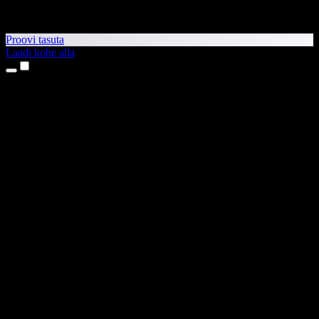
Proovi tasuta
Laadi kohe alla
Tooted
Tekst kõneks
iPhone’i ja iPadi rakendused
Androidi rakendus
Chrome’i laiendus
Edge’i laiendus
Veebirakendus
Maci rakendus
Windowsi rakendus