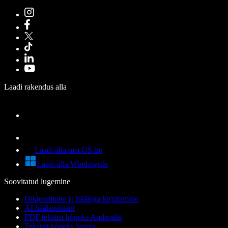
Laadi rakendus alla
Laadi alla macOS-ile
Laadi alla Windowsile
Soovitatud lugemine
Dikteerimine ja häälega kirjutamine
AI häälassistent
PDF tekstist kõneks Androidis
Tekstist kõneks lugeja