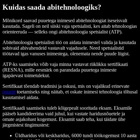
Kuidas saada abitehnoloogiks?
Mõnikord saavad puuetega inimesed abitehnoloogiat iseseisvalt
kasutada. Sageli on neil siiski vaja spetsialisti, kes aitab tehnoloogias
orienteeruda — selleks ongi abitehnoloogia spetsialist (ATP).
Abitehnoloogia spetsialisti töö on aidata inimestel valida ja kasutada
sobivaid abivahendeid vastavalt vajadusele. Need spetsialistid
töötavad igas vanuses inimestega, olenemata nende puude liigist.
ATP-ks saamiseks võib vaja minna vastavat riiklikku sertifikaati
(RESNA), mille eesmärk on parandada puuetega inimeste
igapäevast toimetulekut.
Sertifikaat tõendab teadmisi ja oskusi, mis on vajalikud erinevate
puuete
toetamiseks ning näitab, et oskate inimesi tehnoloogia tõhusal
kasutamisel aidata.
Sertifikaadi saamiseks tuleb kõigepealt sooritada eksam. Eksamile
pääseb kandideerima vaid juhul, kui vastate haridusnõuetele ja
omate asjakohast kogemust. Eksamit saab teha, kui täidate ühe
järgmistest tingimustest:
Üldharidus või keskharidus, 6000 tundi töökogemust 10 aasta