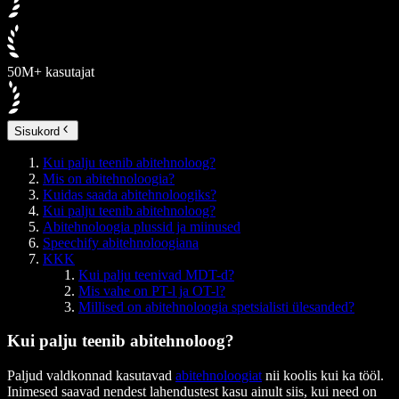
50M+ kasutajat
Sisukord
Kui palju teenib abitehnoloog?
Mis on abitehnoloogia?
Kuidas saada abitehnoloogiks?
Kui palju teenib abitehnoloog?
Abitehnoloogia plussid ja miinused
Speechify abitehnoloogiana
KKK
Kui palju teenivad MDT-d?
Mis vahe on PT-l ja OT-l?
Millised on abitehnoloogia spetsialisti ülesanded?
Kui palju teenib abitehnoloog?
Paljud valdkonnad kasutavad
abitehnoloogiat
nii koolis kui ka tööl.
Inimesed saavad nendest lahendustest kasu ainult siis, kui need on