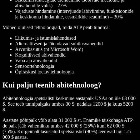
abivahendite valik) – 27%
Vajaduste hindamine (intervjuude läbiviimine, funktsioonide
ja keskkonna hindamine, eesmärkide seadmine) – 30%
Mõned olulised tehnoloogiad, mida ATP peab tundma:
Liikumis- ja istumislahendused
Alternatiivsed ja täiendavad suhtlusvahendid
Arvutikasutus (nt Microsoft Word)
Kognitiivsed abivahendid
Vaba aja abivahendid
Sensoortehnoloogia
Õpiraskusi toetav tehnoloogia
Kui palju teenib abitehnoloog?
Abitehnoloogia spetsialisti keskmine aastapalk USAs on üle 63 000
$. See teeb tunnipalgaks umbes 30 $, nädalas 1200 $ ja kuus 5200
$.
Aastane põhipalk võib alata 31 000 $-st. Enamike täiskohaga ATP-
de palk jääb vahemikku umbes 42 000 $ (25%) kuni 62 000 $
(75%). Kõrgeimalt tasustatud spetsialistid (90%) teenivad ligi 125
000 $ aastas.