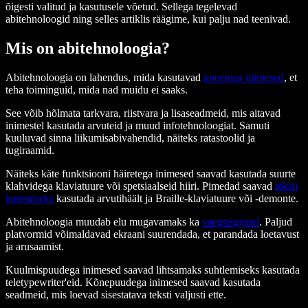
õigesti valitud ja kasutusele võetud. Sellega tegelevad
abitehnoloogid ning selles artiklis räägime, kui palju nad teenivad.
Mis on abitehnoloogia?
Abitehnoloogia on lahendus, mida kasutavad
puuetega inimesed
, et
teha toiminguid, mida nad muidu ei saaks.
See võib hõlmata tarkvara, riistvara ja lisaseadmeid, mis aitavad
inimestel kasutada arvuteid ja muud infotehnoloogiat. Samuti
kuuluvad sinna liikumisabivahendid, näiteks ratastoolid ja
tugiraamid.
Näiteks käte funktsiooni häiretega inimesed saavad kasutada suurte
klahvidega klaviatuure või spetsiaalseid hiiri. Pimedad saavad
teksti
lugemiseks
kasutada arvutihäält ja Braille-klaviatuure või -demonte.
Abitehnoloogia muudab elu mugavamaks ka
vaegnägijatel
. Paljud
platvormid võimaldavad ekraani suurendada, et parandada loetavust
ja arusaamist.
Kuulmispuudega inimesed saavad lihtsamaks suhtlemiseks kasutada
teletypewriter'eid. Kõnepuudega inimesed saavad kasutada
seadmeid, mis loevad sisestatava teksti valjusti ette.