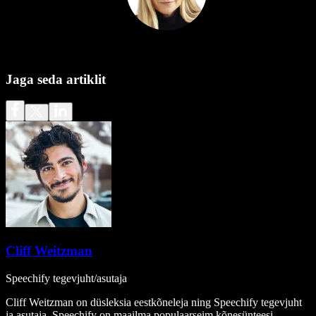
Jaga seda artiklit
Cliff Weitzman
Speechify tegevjuht/asutaja
Cliff Weitzman on düsleksia eestkõneleja ning Speechify tegevjuht
ja asutaja. Speechify on maailma populaarseim kõnesünteesi