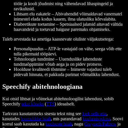
tööle ja kooli jõudmist ning vähendavad lihaspingeid ja
ravikulusid.
Lihtsam elu eakatele
– Abivahendid võimaldavad vanematel
inimestel elada kodus kauem, ilma ulatusliku kõrvalabita.
Diabeetikute toetamine
– Spetsiaalsed jalatsid aitavad vältida
haavandeid ja toetavad haiguse paremaks ohjamiseks.
Tuleb arvestada ka ametiga kaasnevate oluliste väljakutsetega:
Personalipuudus
– ATP-le vastajaid on vähe, seega võib ette
tulla pikemaid tööpäevi.
Tehnoloogia tundmine
– Uuenduslike lahenduste
tundmaõppimine võtab aega ja on pidev protsess.
Hoolduse kvaliteedi tõstmine
– Inimeste vajadusi tuleb
pidevalt hinnata, et pakkuda parimat võimalikku lahendust.
Speechify abitehnoloogiana
Kui otsid lihtsat ja võimekat abitehnoloogilist lahendust, sobib
Speechify
tekst kõneks
(
TTS
) ideaalselt.
Tarkvara kasutamiseks sisesta tekst ning see
loeb selle ette
,
kasutades
loomulikke hääli
, mis parandavad
kuulamisoskust
. Soovi
korral saab kasutada ka
kuulsuste hääli
, nagu
Gwyneth Paltrow
ja