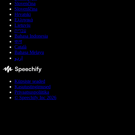
Slovenčina
Slovenščina
Hrvatski
Ελληνικά
Lietuvių
עברית
Bahasa Indonesia
বাংলা
Català
Bahasa Melayu
اردو
Küpsiste seaded
Kasutustingimused
Privaatsuspoliitika
© Speechify Inc 2026