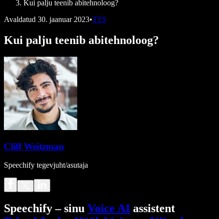
Kui palju teenib abitehnoloog?
Avaldatud
30. jaanuar 2023
•
TTS
Kui palju teenib abitehnoloog?
Cliff Weitzman
Speechify tegevjuht/asutaja
Speechify – sinu
Voice AI
assistent