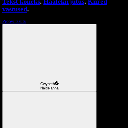
Tekst kõneks
.
Häälekirjutus
.
Kiired
vastused
.
Proovi tasuta
Gwyneth
Näitlejanna