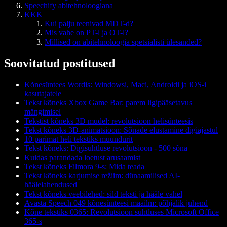
Speechify abitehnoloogiana
KKK
Kui palju teenivad MDT-d?
Mis vahe on PT-l ja OT-l?
Millised on abitehnoloogia spetsialisti ülesanded?
Soovitatud postitused
Kõnesüntees Wordis: Windowsi, Maci, Androidi ja iOS-i
kasutajatele
Tekst kõneks Xbox Game Bar: parem ligipääsetavus
mängimisel
Tekstist kõneks 3D mudel: revolutsioon helisünteesis
Tekst kõneks 3D-animatsioon: Sõnade elustamine digiajastul
10 parimat heli tekstiks muundurit
Tekst kõneks: Digisuhtluse revolutsioon - 500 sõna
Kuidas parandada loetust arusaamist
Tekst kõneks Filmora 9-s: Mida teada
Tekst kõneks karjumise režiim: dünaamilised AI-
häälelahendused
Tekst kõneks veebilehed: sild teksti ja hääle vahel
Avasta Speech 049 kõnesünteesi maailm: põhjalik juhend
Kõne tekstiks 0365: Revolutsioon suhtluses Microsoft Office
365-s