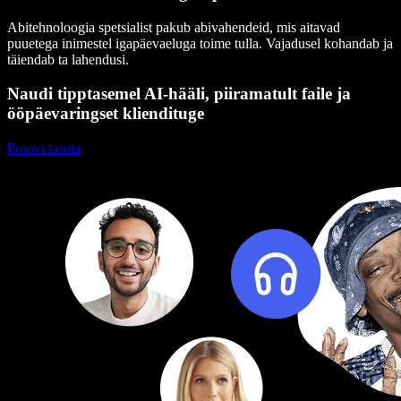
Abitehnoloogia spetsialist pakub abivahendeid, mis aitavad
puuetega inimestel igapäevaeluga toime tulla. Vajadusel kohandab ja
täiendab ta lahendusi.
Naudi tipptasemel AI-hääli, piiramatult faile ja
ööpäevaringset kliendituge
Proovi tasuta