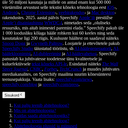
üle 50 miljoni kasutaja ja millele on antud enam kui 500 000
viietärnilist arvustust selle tekstist kõneks tehnoloogia eest
iOS
-,
Android
-,
Chrome Extension
-,
veebirakendus
- ja
Mac desktop
-
rakendustes. 2025. aastal pälvis Speechify
Apple’ilt
prestiižse
Apple’i disainiauhinna
WWDC-l
, nimetades seda „oluliseks
ressursiks, mis aitab inimestel paremini elada.” Speechify pakub üle
1 000 loodusliku kõlaga hääle rohkem kui 60 keeles ning seda
kasutatakse ligi 200 riigis. Kuulsuste häältest on saadaval näiteks
Snoop Dogg
ja
Gwyneth Paltrow
. Loojatele ja ettevõtetele pakub
Speechify Studio
täiustatud tööriistu, sh
AI-häälegeneraatorit
,
AI-
häälekloonimist
,
AI-dubleerimist
ja
AI-häälevahetust
. Speechify
panustab ka juhtivatesse toodetesse tänu kvaliteetsele ja
kuluefektiivsele
tekst kõneks API-le
. Esindatud näiteks
The Wall
Street Journal
,
CNBC
,
Forbes
,
TechCrunch
ja muudes juhtivates
meediakanalites, on Speechify maailma suurim kõnesünteesi
teenusepakkuja. Vaata lisaks:
speechify.com/news
,
speechify.com/blog
ja
speechify.com/press
.
Sisukord
Kui palju teenib abitehnoloog?
Mis on abitehnoloogia?
Kuidas saada abitehnoloogiks?
Kui palju teenib abitehnoloog?
Abitehnoloogia plussid ja miinused