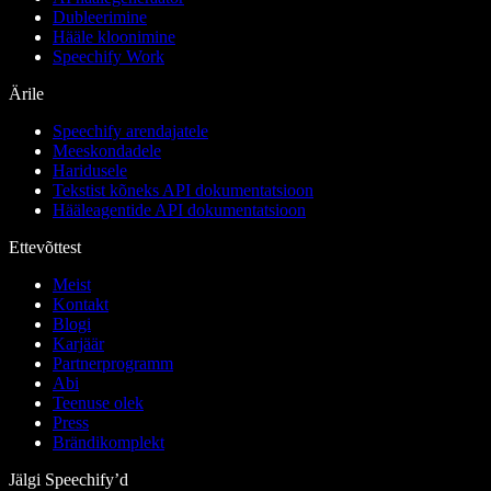
Dubleerimine
Hääle kloonimine
Speechify Work
Ärile
Speechify arendajatele
Meeskondadele
Haridusele
Tekstist kõneks API dokumentatsioon
Hääleagentide API dokumentatsioon
Ettevõttest
Meist
Kontakt
Blogi
Karjäär
Partnerprogramm
Abi
Teenuse olek
Press
Brändikomplekt
Jälgi Speechify’d