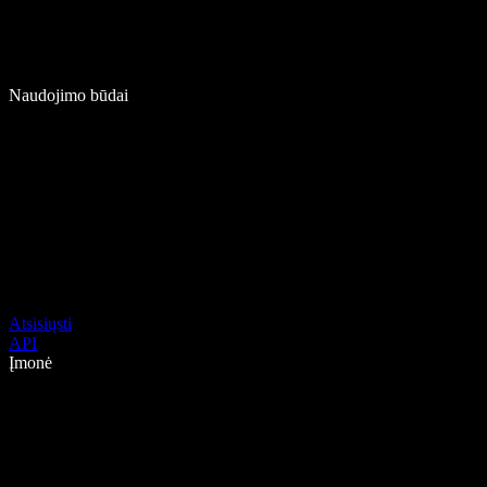
Naudojimo būdai
Atsisiųsti
API
Įmonė