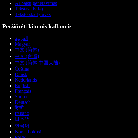
AI balsų generavimas
Tekstas į balsą
Teksto skaitytuvas
Peržiūrėti kitomis kalbomis
العربية
Magyar
中文 (简体)
中文 (台灣)
中文 (简体 中国大陆)
Čeština
Dansk
Nederlands
English
Français
Suomi
Deutsch
हिन्दी
Italiano
日本語
한국어
Norsk bokmål
Polski