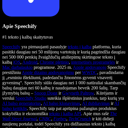
Apie Speechify
#1 teksto į kalbą skaitytuvas
Speechify
yra pirmaujanti pasaulyje
teksto į kalbą
platforma, kuria
pasitiki daugiau nei 50 milijonų vartotojų ir kurią pagrindžia daugiau
nei 500 000 penkių žvaigždučių atsiliepimų skirtingose teksto į
kalbą
iOS
,
Android
,
Chrome plėtinio
,
internetinės programėlės
ir
Mac darbalaukio
programose. 2025 m.
Apple apdovanojo
Speechify
prestižiniu
Apple dizaino apdovanojimu
per
WWDC
, pavadindama
jį „esminiu ištekliumi, padedančiu žmonėms gyventi visavertį
gyvenimą“. Speechify siūlo daugiau nei 1 000 natūraliai skambančių
balsų daugiau nei 60 kalbų ir naudojamas beveik 200 šalių. Tarp
įžymybių balsų –
Snoop Dogg
ir
Gwyneth Paltrow
. Kūrėjams ir
verslui
Speechify Studio
suteikia išplėstinius įrankius, tarp kurių yra
AI balso generatorius
,
AI balso klonavimas
,
AI dubliavimas
ir
AI
balso keitiklis
. Speechify taip pat aprūpina pažangius produktus
kokybišku ir ekonomišku
teksto į kalbą API
. Apie mus rašė
The
Wall Street Journal
,
CNBC
,
Forbes
,
TechCrunch
ir kiti didieji
naujienų portalai, todėl Speechify yra didžiausias teksto į kalbą