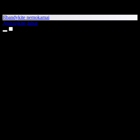
Išbandykite nemokamai
Atsisiųskite dabar
Produktai
Teksto skaitymas balsu
iPhone ir iPad programėlės
Android programėlė
Chrome plėtinys
Edge plėtinys
Interneto programėlė
Mac programėlė
Windows programėlė