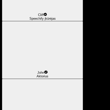
Cliff
Speechify įkūrėjas
John
Aktorius