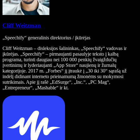
Cliff Weitzman
„Speechify“ generalinis direktorius / įkūrėjas
Cliff Weitzman – disleksijos šalininkas, „Speechify“ vadovas ir
įkūrėjas. „Speechify“ – pirmaujanti pasaulyje teksto į kalbą
programa, turinti daugiau nei 100 000 penkių žvaigždučių
įvertinimų ir lyderiaujanti „App Store“ naujienų ir žurnalų
kategorijoje. 2017 m. „Forbes“ jį įtraukė į „30 iki 30“ sąrašą už
indėlį didinant interneto prieinamumą žmonėms su mokymosi
sutrikimais. Apie jį rašė „EdSurge“, „Inc.“, „PC Mag“,
„Entrepreneur“, „Mashable“ ir kt.