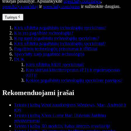
teikėjas pasaulyje. Apsilankykite
speechify.com/news
,
speechify.com/blog
ir
speechify.com/press
ir sužinokite daugiau.
Turinys
Kiek uždirba pagalbinių technologijų specialistas?
Kas yra pagalbinė technologija?
Kaip tapti pagalbinių technologijų specialistu?
Kiek uždirba pagalbinių technologijų specialistai?
Pagalbinių technologijų privalumai ir iššūkiai
Speechify kaip pagalbinė technologija
DUK
Kiek uždirba MDT specialistai?
Kuo skiriasi kineziterapeutas (PT) ir ergoterapeutas
(OT)?
Kokios pagalbinių technologijų specialisto pareigos?
Rekomenduojami įrašai
Teksto į kalbą Word naudotojams Windows, Mac, Android ir
iOS
Teksto į kalbą Xbox Game Bar: Didesnis žaidimų
prieinamumas
Teksto į kalbą 3D modelis: balsų sintezės revoliucija