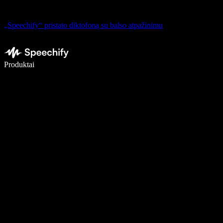
„Speechify“ pristato diktofoną su balso atpažinimu
Rašykite 5× greičiau naudodami diktavimą balsu
Produktai
Sužinokite daugiau