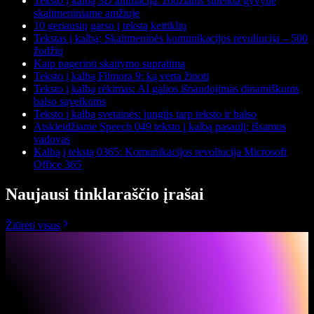
Teksto į kalbą 3D animacija: žodžiams suteikta gyvybė
skaitmeniniame amžiuje
10 geriausių garso į tekstą keitiklių
Tekstas į kalbą: Skaitmeninės komunikacijos revoliucija – 500
žodžių
Kaip pagerinti skaitymo supratimą
Teksto į kalbą Filmora 9: ką verta žinoti
Teksto į kalbą rėkimas: AI galios išnaudojimas dinamiškoms
balso sąveikoms
Teksto į kalbą svetainės: jungtis tarp teksto ir balso
Atskleidžiame Speech 049 teksto į kalbą pasaulį: išsamus
vadovas
Kalbą į tekstą 0365: Komunikacijos revoliucija Microsoft
Office 365
Naujausi tinklaraščio įrašai
Žiūrėti visus