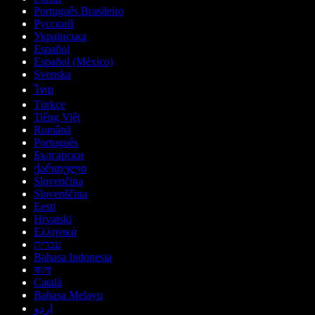
Português Brasileiro
Русский
Українська
Español
Español (México)
Svenska
ไทย
Türkçe
Tiếng Việt
Română
Português
Български
ქართული
Slovenčina
Slovenščina
Eesti
Hrvatski
Ελληνικά
עברית
Bahasa Indonesia
বাংলা
Català
Bahasa Melayu
اردو