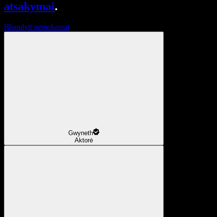
atsakymai
.
Išbandyti nemokamai
Gwyneth
Aktorė