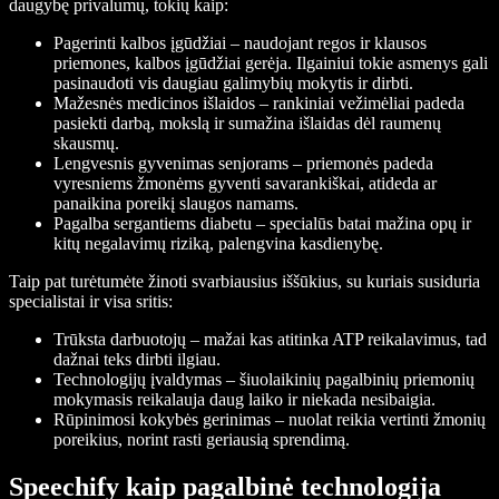
daugybę privalumų, tokių kaip:
Pagerinti kalbos įgūdžiai
– naudojant regos ir klausos
priemones, kalbos įgūdžiai gerėja. Ilgainiui tokie asmenys gali
pasinaudoti vis daugiau galimybių mokytis ir dirbti.
Mažesnės medicinos išlaidos
– rankiniai vežimėliai padeda
pasiekti darbą, mokslą ir sumažina išlaidas dėl raumenų
skausmų.
Lengvesnis gyvenimas senjorams
– priemonės padeda
vyresniems žmonėms gyventi savarankiškai, atideda ar
panaikina poreikį slaugos namams.
Pagalba sergantiems diabetu
– specialūs batai mažina opų ir
kitų negalavimų riziką, palengvina kasdienybę.
Taip pat turėtumėte žinoti svarbiausius iššūkius, su kuriais susiduria
specialistai ir visa sritis:
Trūksta darbuotojų
– mažai kas atitinka ATP reikalavimus, tad
dažnai teks dirbti ilgiau.
Technologijų įvaldymas
– šiuolaikinių pagalbinių priemonių
mokymasis reikalauja daug laiko ir niekada nesibaigia.
Rūpinimosi kokybės gerinimas
– nuolat reikia vertinti žmonių
poreikius, norint rasti geriausią sprendimą.
Speechify kaip pagalbinė technologija