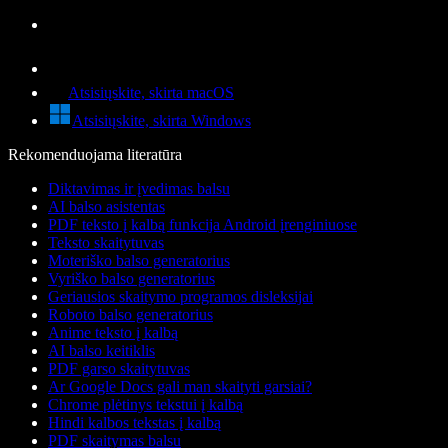
Atsisiųskite, skirta macOS
Atsisiųskite, skirta Windows
Rekomenduojama literatūra
Diktavimas ir įvedimas balsu
AI balso asistentas
PDF teksto į kalbą funkcija Android įrenginiuose
Teksto skaitytuvas
Moteriško balso generatorius
Vyriško balso generatorius
Geriausios skaitymo programos disleksijai
Roboto balso generatorius
Anime teksto į kalbą
AI balso keitiklis
PDF garso skaitytuvas
Ar Google Docs gali man skaityti garsiai?
Chrome plėtinys tekstui į kalbą
Hindi kalbos tekstas į kalbą
PDF skaitymas balsu