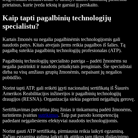
prietaisus, kurie įveda tekstą ir garsiai jį perskaito.
Kaip tapti pagalbinių technologijų
specialistu?
Kartais žmonės su negalia pagalbinėmis technologijomis gali
naudotis patys. Kitais atvejais jiems reikia pagalbos iš šalies. Tą
pagalbą suteikia pagalbinių technologijų profesionalas (ATP).
Pagalbinių technologijų specialisto pareiga – padėti žmonėms su
negalia pasirinkti ir naudotis pritaikytais įrenginiais. Šie specialistai
dirba su visų amžiaus grupių žmonėmis, nepaisant jų negalios
pobūdžio.
Norint tapti ATP, gali reikėti įgyti nacionalinį sertifikatą iš Šiaurės
Amerikos Reabilitacijos inžinerijos ir pagalbinių technologijų
draugijos (RESNA). Organizacija siekia pagerinti neįgaliųjų gerovę.
Sertifikavimas patvirtina jūsų žinias ir tinkamumą padėti žmonėms,
turintiems įvairius
sutrikimus
. Taip pat parodo kompetenciją
padedant neįgaliesiems efektyviai naudotis technologijomis.
Norint gauti ATP sertifikatą, pirmiausia reikia laikyti egzaminą.
Tačiau egzaminą galima laikyti tik atitikus tam tikrus išsilavinimo