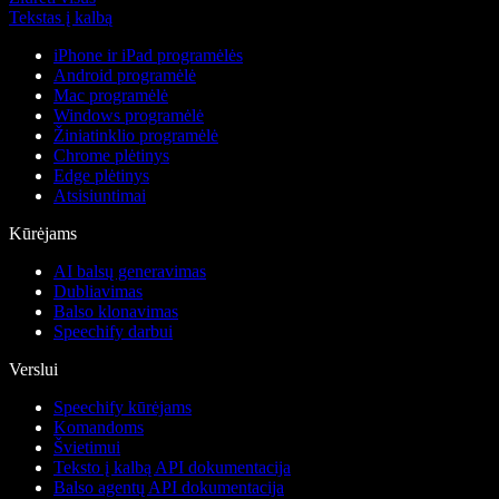
Tekstas į kalbą
iPhone ir iPad programėlės
Android programėlė
Mac programėlė
Windows programėlė
Žiniatinklio programėlė
Chrome plėtinys
Edge plėtinys
Atsisiuntimai
Kūrėjams
AI balsų generavimas
Dubliavimas
Balso klonavimas
Speechify darbui
Verslui
Speechify kūrėjams
Komandoms
Švietimui
Teksto į kalbą API dokumentacija
Balso agentų API dokumentacija