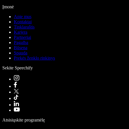
Įmonė
Apie mus
Kontaktai
Tinklaraštis
Karjera
Partneriai
Pagalba
Būsena
Spauda
Prekės ženklo rinkinys
Sekite Speechify
Atsisiųskite programėlę