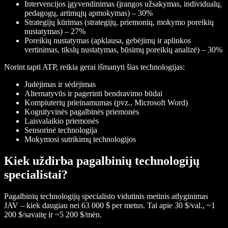
Intervencijos įgyvendinimas (įrangos užsakymas, individualų,
pedagogų, artimųjų apmokymas) – 30%
Strategijų kūrimas (strategijų, priemonių, mokymo poreikių
nustatymas) – 27%
Poreikių nustatymas (apklausa, gebėjimų ir aplinkos
vertinimas, tikslų nustatymas, būsimų poreikių analizė) – 30%
Norint tapti ATP, reikia gerai išmanyti šias technologijas:
Judėjimas ir sėdėjimas
Alternatyvūs ir pagerinti bendravimo būdai
Kompiuterių prieinamumas (pvz., Microsoft Word)
Kognityvinės pagalbinės priemonės
Laisvalaikio priemonės
Sensorinė technologija
Mokymosi sutrikimų technologijos
Kiek uždirba pagalbinių technologijų
specialistai?
Pagalbinių technologijų specialisto vidutinis metinis atlyginimas
JAV – kiek daugiau nei 63 000 $ per metus. Tai apie 30 $/val., ~1
200 $/savaitę ir ~5 200 $/mėn.