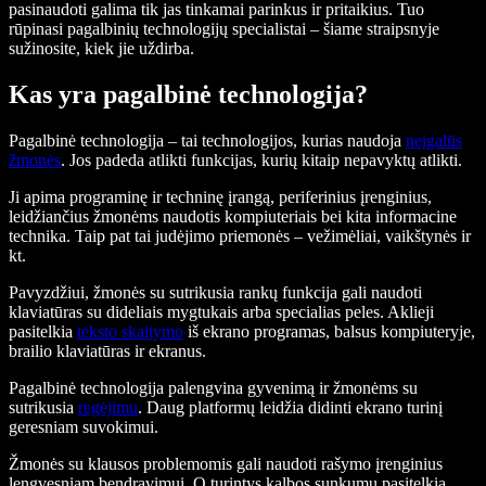
pasinaudoti galima tik jas tinkamai parinkus ir pritaikius. Tuo
rūpinasi pagalbinių technologijų specialistai – šiame straipsnyje
sužinosite, kiek jie uždirba.
Kas yra pagalbinė technologija?
Pagalbinė technologija – tai technologijos, kurias naudoja
neįgalūs
žmonės
. Jos padeda atlikti funkcijas, kurių kitaip nepavyktų atlikti.
Ji apima programinę ir techninę įrangą, periferinius įrenginius,
leidžiančius žmonėms naudotis kompiuteriais bei kita informacine
technika. Taip pat tai judėjimo priemonės – vežimėliai, vaikštynės ir
kt.
Pavyzdžiui, žmonės su sutrikusia rankų funkcija gali naudoti
klaviatūras su dideliais mygtukais arba specialias peles. Aklieji
pasitelkia
teksto skaitymo
iš ekrano programas, balsus kompiuteryje,
brailio klaviatūras ir ekranus.
Pagalbinė technologija palengvina gyvenimą ir žmonėms su
sutrikusia
regėjimu
. Daug platformų leidžia didinti ekrano turinį
geresniam suvokimui.
Žmonės su klausos problemomis gali naudoti rašymo įrenginius
lengvesniam bendravimui. O turintys kalbos sunkumų pasitelkia