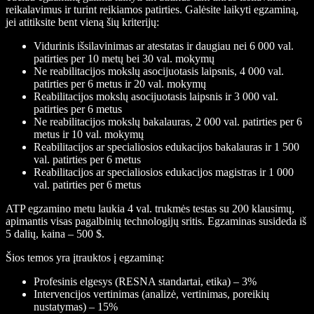
reikalavimus ir turint reikiamos patirties. Galėsite laikyti egzaminą,
jei atitiksite bent vieną šių kriterijų:
Vidurinis išsilavinimas ar atestatas ir daugiau nei 6 000 val.
patirties per 10 metų bei 30 val. mokymų
Ne reabilitacijos mokslų asocijuotasis laipsnis, 4 000 val.
patirties per 6 metus ir 20 val. mokymų
Reabilitacijos mokslų asocijuotasis laipsnis ir 3 000 val.
patirties per 6 metus
Ne reabilitacijos mokslų bakalauras, 2 000 val. patirties per 6
metus ir 10 val. mokymų
Reabilitacijos ar specialiosios edukacijos bakalauras ir 1 500
val. patirties per 6 metus
Reabilitacijos ar specialiosios edukacijos magistras ir 1 000
val. patirties per 6 metus
ATP egzamino metu laukia 4 val. trukmės testas su 200 klausimų,
apimantis visas pagalbinių technologijų sritis. Egzaminas susideda iš
5 dalių, kaina – 500 $.
Šios temos yra įtrauktos į egzaminą:
Profesinis elgesys (RESNA standartai, etika) – 3%
Intervencijos vertinimas (analizė, vertinimas, poreikių
nustatymas) – 15%