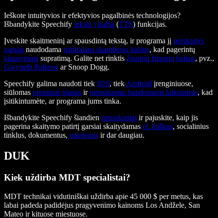
Ieškote intuityvios ir efektyvios pagalbinės technologijos?
Išbandykite Speechify
teksto į kalbą
(
TTS
) funkcijas.
Įveskite skaitmeninį ar spausdintą tekstą, ir programa jį
perskaitys
garsiai
naudodama
natūralaus skambesio balsus
, kad pagerintų
klausymosi
supratimą. Galite net rinktis
žinomų žmonių balsus
, pvz.,
Gwyneth Paltrow
ar Snoop Dogg.
Speechify galima naudoti tiek
IOS
, tiek
Android
įrenginiuose,
siūlomas
premium planas
ir
nemokamas bandomasis laikotarpis
, kad
įsitikintumėte, ar programa jums tinka.
Išbandykite Speechify šiandien
nemokamai
ir pajuskite, kaip jis
pagerina skaitymo patirtį garsiai skaitydamas
el. laiškus
, socialinius
tinklus, dokumentus,
naujienas
ir dar daugiau.
DUK
Kiek uždirba MDT specialistai?
MDT technikai vidutiniškai uždirba apie 45 000 $ per metus, kas
labai padeda padidėjus pragyvenimo kainoms Los Andžele, San
Mateo ir kituose miestuose.