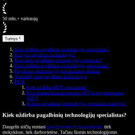
50 mln.+ vartotojų
Turinys
Kiek uždirba pagalbinių technologijų specialistas?
Kas yra pagalbinė technologija?
Kaip tapti pagalbinių technologijų specialistu?
Kiek uždirba pagalbinių technologijų specialistai?
Pagalbinių technologijų privalumai ir iššūkiai
Speechify kaip pagalbinė technologija
DUK
Kiek uždirba MDT specialistai?
Kuo skiriasi kineziterapeutas (PT) ir ergoterapeutas
(OT)?
Kokios pagalbinių technologijų specialisto pareigos?
Kiek uždirba pagalbinių technologijų specialistas?
Daugelis sričių remiasi
pagalbinėmis technologijomis
tiek
mokyklose, tiek darbovietėse. Tačiau šiomis technologijomis