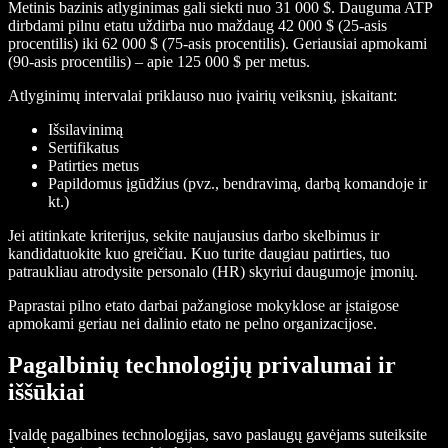
Metinis bazinis atlyginimas gali siekti nuo 31 000 $. Dauguma ATP
dirbdami pilnu etatu uždirba nuo maždaug 42 000 $ (25-asis
procentilis) iki 62 000 $ (75-asis procentilis). Geriausiai apmokami
(90-asis procentilis) – apie 125 000 $ per metus.
Atlyginimų intervalai priklauso nuo įvairių veiksnių, įskaitant:
Išsilavinimą
Sertifikatus
Patirties metus
Papildomus įgūdžius (pvz., bendravimą, darbą komandoje ir
kt.)
Jei atitinkate kriterijus, sekite naujausius darbo skelbimus ir
kandidatuokite kuo greičiau. Kuo turite daugiau patirties, tuo
patraukliau atrodysite personalo (HR) skyriui daugumoje įmonių.
Paprastai pilno etato darbai pažangiose mokyklose ar įstaigose
apmokami geriau nei dalinio etato ne pelno organizacijose.
Pagalbinių technologijų privalumai ir
iššūkiai
Įvaldę pagalbines technologijas, savo paslaugų gavėjams suteiksite