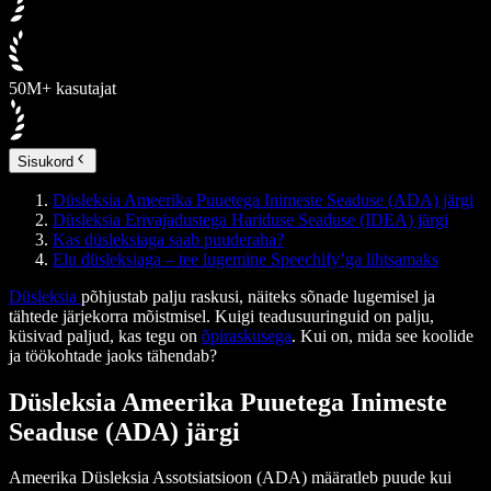
50M+ kasutajat
Sisukord
Düsleksia Ameerika Puuetega Inimeste Seaduse (ADA) järgi
Düsleksia Erivajadustega Hariduse Seaduse (IDEA) järgi
Kas düsleksiaga saab puuderaha?
Elu düsleksiaga – tee lugemine Speechify’ga lihtsamaks
Düsleksia
põhjustab palju raskusi, näiteks sõnade lugemisel ja
tähtede järjekorra mõistmisel. Kuigi teadusuuringuid on palju,
küsivad paljud, kas tegu on
õpiraskusega
. Kui on, mida see koolide
ja töökohtade jaoks tähendab?
Düsleksia Ameerika Puuetega Inimeste
Seaduse (ADA) järgi
Ameerika Düsleksia Assotsiatsioon (ADA) määratleb puude kui