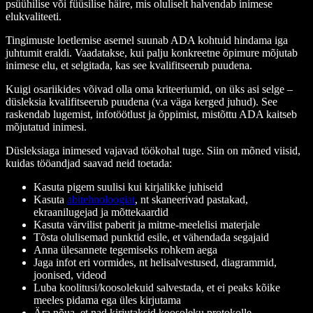
psüühilise või füüsilise häire, mis oluliselt halvendab inimese
elukvaliteeti.
Tingimuste loetlemise asemel suunab ADA kohtuid hindama iga
juhtumit eraldi. Vaadatakse, kui palju konkreetne õpimure mõjutab
inimese elu, et selgitada, kas see kvalifitseerub puudena.
Kuigi osariikides võivad olla oma kriteeriumid, on üks asi selge –
düsleksia kvalifitseerub puudena (v.a väga kerged juhud). See
raskendab lugemist, infotöötlust ja õppimist, mistõttu ADA kaitseb
mõjutatud inimesi.
Düsleksiaga inimesed vajavad töökohal tuge. Siin on mõned viisid,
kuidas tööandjad saavad neid toetada:
Kasuta pigem suulisi kui kirjalikke juhiseid
Kasuta
abitehnoloogiat
, nt skaneerivad pastakad,
ekraanilugejad ja mõttekaardid
Kasuta värvilist paberit ja mitme-meelelisi materjale
Tõsta olulisemad punktid esile, et vähendada segajaid
Anna ülesannete tegemiseks rohkem aega
Jaga infot eri vormides, nt helisalvestused, diagrammid,
joonised, videod
Luba koolitusi/koosolekuid salvestada, et ei peaks kõike
meeles pidama ega üles kirjutama
Ära nõua, et nad kirjutaksid koosoleku protokolle