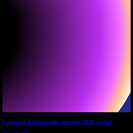
5 parimat häälagentide ettevõtet 2026. aastal