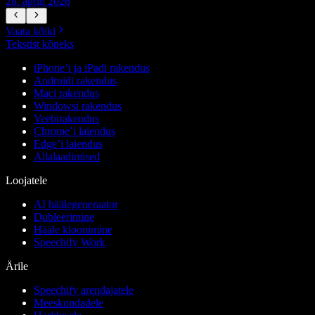
28. aprill 2026
1
Vaata kõiki
Tekstist kõneks
iPhone’i ja iPadi rakendus
Androidi rakendus
Maci rakendus
Windowsi rakendus
Veebirakendus
Chrome’i laiendus
Edge’i laiendus
Allalaadimised
Loojatele
AI häälegeneraator
Dubleerimine
Hääle kloonimine
Speechify Work
Ärile
Speechify arendajatele
Meeskondadele