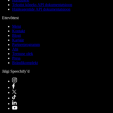
Haridusele
Tekstist kõneks API dokumentatsioon
Hääleagentide API dokumentatsioon
Ettevõttest
Meist
Kontakt
Blogi
Karjäär
Partnerprogramm
Abi
Teenuse olek
Press
Brändikomplekt
Jälgi Speechify’d