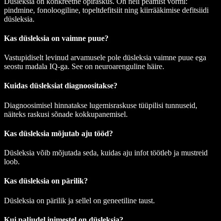
Düsleksia on konkreetne õpiraskus. On neli peamist vormi:
pindmine, fonoloogiline, topeltdefitsiit ning kiirrääkimise defitsiidi
düsleksia.
Kas düsleksia on vaimne puue?
Vastupidiselt levinud arvamusele pole düsleksia vaimne puue ega
seostu madala IQ-ga. See on neuroarenguline häire.
Kuidas düsleksiat diagnoositakse?
Diagnoosimisel hinnatakse lugemisraskuse tüüpilisi tunnuseid,
näiteks raskusi sõnade kokkupanemisel.
Kas düsleksia mõjutab aju tööd?
Düsleksia võib mõjutada seda, kuidas aju infot töötleb ja mustreid
loob.
Kas düsleksia on pärilik?
Düsleksia on pärilik ja sellel on geneetiline taust.
Kui paljudel inimestel on düsleksia?