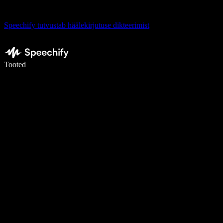
Speechify tutvustab häälekirjutuse dikteerimist
Kirjuta häälega 5× kiiremini
Tooted
Loe lähemalt