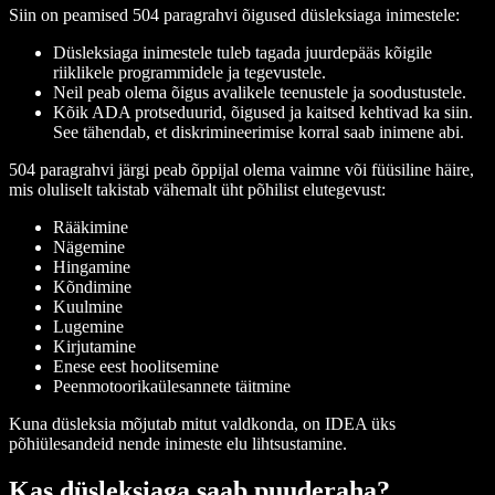
Siin on peamised 504 paragrahvi õigused düsleksiaga inimestele:
Düsleksiaga inimestele tuleb tagada juurdepääs kõigile
riiklikele programmidele ja tegevustele.
Neil peab olema õigus avalikele teenustele ja soodustustele.
Kõik ADA protseduurid, õigused ja kaitsed kehtivad ka siin.
See tähendab, et diskrimineerimise korral saab inimene abi.
504 paragrahvi järgi peab õppijal olema vaimne või füüsiline häire,
mis oluliselt takistab vähemalt üht põhilist elutegevust:
Rääkimine
Nägemine
Hingamine
Kõndimine
Kuulmine
Lugemine
Kirjutamine
Enese eest hoolitsemine
Peenmotoorikaülesannete täitmine
Kuna düsleksia mõjutab mitut valdkonda, on IDEA üks
põhiülesandeid nende inimeste elu lihtsustamine.
Kas düsleksiaga saab puuderaha?