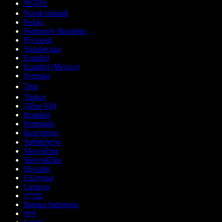
한국어
Norsk bokmål
Polski
Português Brasileiro
Русский
Українська
Español
Español (México)
Svenska
ไทย
Türkçe
Tiếng Việt
Română
Português
Български
ქართული
Slovenčina
Slovenščina
Hrvatski
Ελληνικά
Lietuvių
עברית
Bahasa Indonesia
বাংলা