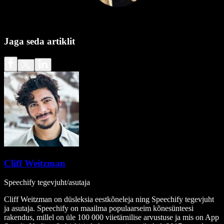
Jaga seda artiklit
Cliff Weitzman
Speechify tegevjuht/asutaja
Cliff Weitzman on düsleksia eestkõneleja ning Speechify tegevjuht
ja asutaja. Speechify on maailma populaarseim kõnesünteesi
rakendus, millel on üle 100 000 viietärnilise arvustuse ja mis on App