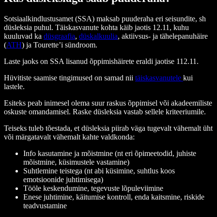
Sotsiaalkindlustusamet (SSA) maksab puuderaha eri seisundite, sh
düsleksia puhul. Täiskasvanute kohta käib jaotis 12.11, kuhu
kuuluvad ka
düsgraafia
,
düskalkuulia
, aktiivsus- ja tähelepanuhäire
(
ATH
) ja Tourette’i sündroom.
Laste jaoks on SSA lisanud õppimishäirete eraldi jaotise 112.11.
Hüvitiste saamise tingimused on samad nii
täiskasvanutele
kui
lastele.
Esiteks peab inimesel olema suur raskus õppimisel või akadeemiliste
oskuste omandamisel. Raske düsleksia vastab sellele kriteeriumile.
Teiseks tuleb tõestada, et düsleksia piirab väga tugevalt vähemalt üht
või märgatavalt vähemalt kahte valdkonda:
Info kasutamine ja mõistmine (nt eri õpimeetodid, juhiste
mõistmine, küsimustele vastamine)
Suhtlemine teistega (nt abi küsimine, suhtlus koos
emotsioonide juhtimisega)
Tööle keskendumine, tegevuste lõpuleviimine
Enese juhtimine, käitumise kontroll, enda kaitsmine, riskide
teadvustamine