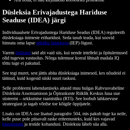
Düsleksia Erivajadustega Hariduse
Seaduse (IDEA) järgi
Individuaalsete Erivajadustega Hariduse Seadus (IDEA) reguleerib
düsleksiaga inimeste eriharidust. Seda tasub teada, kui soovid
hinnata oma lapse
isikliku õppekava
(IEP) õigust.
Varem
õpilased
said abi vaid siis, kui nende intellekt ja õpitulemused
olid tugevas vastuolus. Nõrga tulemuse korral lihtsalt madala IQ
tõttu tuge ei pakutud.
See tegi muret, sest jättis abita düsleksiaga inimesed, kes nõudeid ei
täitnud, kuid kogesid siiski suuri raskusi.
Selle probleemi lahendamiseks aitasid muu hulgas Rahvusvaheline
Düsleksia Assotsiatsioon ja Õpiraskuste Riiklik Keskus luua uue
süsteemi – sekkumise raamistiku (RTI). See loobub lahknevuse
strateegiast ja tagab võrdse toe kõigile õppijatele.
Lisaks on IDEA-sse lisatud paragrahv 504, mis pakub tuge ka neile,
kelle puue pole piisavalt raske eriteenusteks, kuid kes vajavad
klassiruumi
ja testide kohandusi. Düsleksia läheb siia alla.