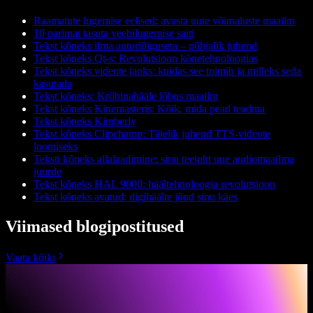
Raamatute lugemise eelised: avasta uute võimaluste maailm
10 parimat tasuta veebilugemise saiti
Tekst kõneks ilma autoriõiguseta – põhjalik juhend
Tekst kõneks Qt-s: Revolutsioon kõnetehnoloogias
Tekst kõneks videote jaoks: kuidas see toimib ja milleks seda
kasutada
Tekst kõneks: Krõbinahääle lõbus maailm
Tekst kõneks Kinemasteris: Kõik, mida pead teadma
Tekst kõneks Kimberly
Tekst kõneks Clipchamp: Täielik juhend TTS-videote
loomiseks
Teksti kõneks allalaadimine: sinu teejuht uue audiomaailma
juurde
Tekst kõneks HAL 9000: häältehnoloogia revolutsioon
Tekst kõneks avatud: digihäälte jõud sinu käes
Viimased blogipostitused
Vaata kõiki