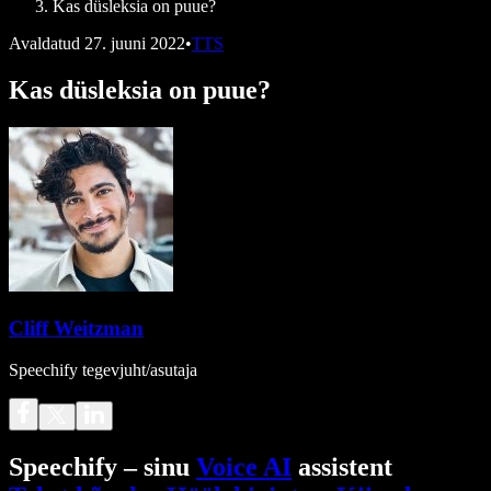
Kas düsleksia on puue?
Avaldatud
27. juuni 2022
•
TTS
Kas düsleksia on puue?
Cliff Weitzman
Speechify tegevjuht/asutaja
Speechify – sinu
Voice AI
assistent