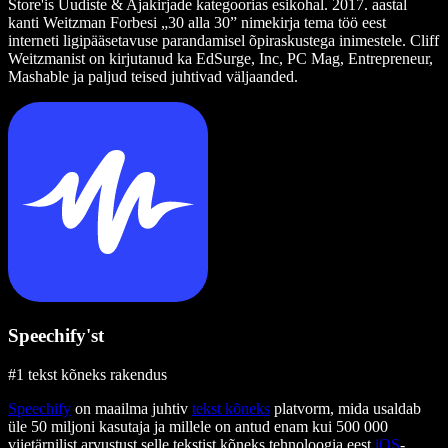
Store'is Uudiste & Ajakirjade kategoorias esikohal. 2017. aastal
kanti Weitzman Forbesi „30 alla 30” nimekirja tema töö eest
interneti ligipääsetavuse parandamisel õpiraskustega inimestele. Cliff
Weitzmanist on kirjutanud ka EdSurge, Inc, PC Mag, Entrepreneur,
Mashable ja paljud teised juhtivad väljaanded.
Speechify'st
#1 tekst kõneks rakendus
Speechify
on maailma juhtiv
tekst kõneks
platvorm, mida usaldab
üle 50 miljoni kasutaja ja millele on antud enam kui 500 000
viietärnilist arvustust selle tekstist kõneks tehnoloogia eest
iOS
-,