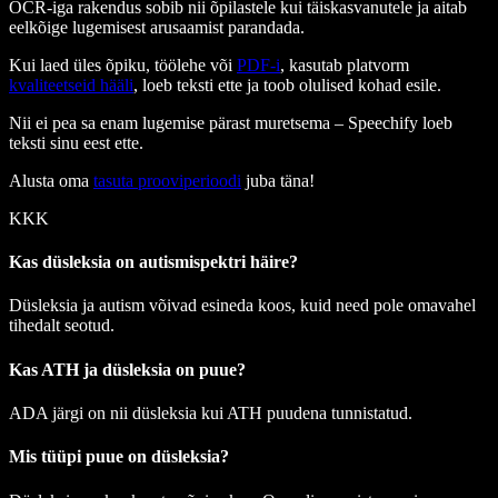
OCR-iga rakendus sobib nii õpilastele kui täiskasvanutele ja aitab
eelkõige lugemisest arusaamist parandada.
Kui laed üles õpiku, töölehe või
PDF-i
, kasutab platvorm
kvaliteetseid hääli
, loeb teksti ette ja toob olulised kohad esile.
Nii ei pea sa enam lugemise pärast muretsema – Speechify loeb
teksti sinu eest ette.
Alusta oma
tasuta prooviperioodi
juba täna!
KKK
Kas düsleksia on autismispektri häire?
Düsleksia ja autism võivad esineda koos, kuid need pole omavahel
tihedalt seotud.
Kas ATH ja düsleksia on puue?
ADA järgi on nii düsleksia kui ATH puudena tunnistatud.
Mis tüüpi puue on düsleksia?