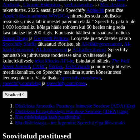
Android
-,
Chrome Extension
-,
veebirakendus
- ja
Mac desktop
-
rakendustes. 2025. aastal pälvis Speechify
Apple’ilt
prestiižse
Apple’i disainiauhinna
WWDC-l
, nimetades seda „oluliseks
ressursiks, mis aitab inimestel paremini elada.” Speechify pakub üle
1 000 loodusliku kõlaga hääle rohkem kui 60 keeles ning seda
kasutatakse ligi 200 riigis. Kuulsuste häältest on saadaval näiteks
Snoop Dogg
ja
Gwyneth Paltrow
. Loojatele ja ettevõtetele pakub
Speechify Studio
täiustatud tööriistu, sh
AI-häälegeneraatorit
,
AI-
häälekloonimist
,
AI-dubleerimist
ja
AI-häälevahetust
. Speechify
panustab ka juhtivatesse toodetesse tänu kvaliteetsele ja
kuluefektiivsele
tekst kõneks API-le
. Esindatud näiteks
The Wall
Street Journal
,
CNBC
,
Forbes
,
TechCrunch
ja muudes juhtivates
meediakanalites, on Speechify maailma suurim kõnesünteesi
teenusepakkuja. Vaata lisaks:
speechify.com/news
,
speechify.com/blog
ja
speechify.com/press
.
Sisukord
Düsleksia Ameerika Puuetega Inimeste Seaduse (ADA) järgi
Düsleksia Erivajadustega Hariduse Seaduse (IDEA) järgi
Kas düsleksiaga saab puuderaha?
Elu düsleksiaga – tee lugemine Speechify’ga lihtsamaks
Soovitatud postitused