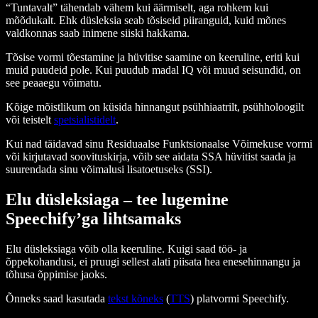
“Tuntavalt” tähendab vähem kui äärmiselt, aga rohkem kui
mõõdukalt. Ehk düsleksia seab tõsiseid piiranguid, kuid mõnes
valdkonnas saab inimene siiski hakkama.
Tõsise vormi tõestamine ja hüvitise saamine on keeruline, eriti kui
muid puudeid pole. Kui puudub madal IQ või muud seisundid, on
see peaaegu võimatu.
Kõige mõistlikum on küsida hinnangut psühhiaatrilt, psühholoogilt
või teistelt
spetsialistidelt
.
Kui nad täidavad sinu Residuaalse Funktsionaalse Võimekuse vormi
või kirjutavad soovituskirja, võib see aidata SSA hüvitist saada ja
suurendada sinu võimalusi lisatoetuseks (SSI).
Elu düsleksiaga – tee lugemine
Speechify’ga lihtsamaks
Elu düsleksiaga võib olla keeruline. Kuigi saad töö- ja
õppekohandusi, ei pruugi sellest alati piisata hea enesehinnangu ja
tõhusa õppimise jaoks.
Õnneks saad kasutada
tekst kõneks
(
TTS
) platvormi Speechify.