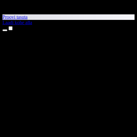
Proovi tasuta
Laadi kohe alla
Tooted
Tekst kõneks
iPhone’i ja iPadi rakendused
Androidi rakendus
Chrome’i laiendus
Edge’i laiendus
Veebirakendus
Maci rakendus
Windowsi rakendus