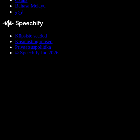
Català
Bahasa Melayu
اردو
Küpsiste seaded
Kasutustingimused
Privaatsuspoliitika
© Speechify Inc 2026