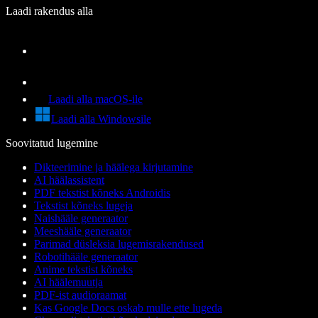
Laadi rakendus alla
Laadi alla macOS-ile
Laadi alla Windowsile
Soovitatud lugemine
Dikteerimine ja häälega kirjutamine
AI häälassistent
PDF tekstist kõneks Androidis
Tekstist kõneks lugeja
Naishääle generaator
Meeshääle generaator
Parimad düsleksia lugemisrakendused
Robotihääle generaator
Anime tekstist kõneks
AI häälemuutja
PDF-ist audioraamat
Kas Google Docs oskab mulle ette lugeda