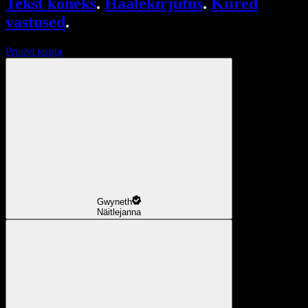
Tekst kõneks
.
Häälekirjutus
.
Kiired
vastused
.
Proovi tasuta
Gwyneth
Näitlejanna