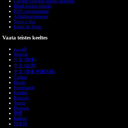
Chrome’i tekstist kõneks laiendus
Hindi tekstist kõneks
PDF-i ettelugemine
AI häälegeneraator
Texto a Voz
Leitor de Texto
Vaata teistes keeltes
العربية
Magyar
中文 (简体)
中文 (台灣)
中文 (简体 中国大陆)
Čeština
Dansk
Nederlands
English
Français
Suomi
Deutsch
हिन्दी
Italiano
日本語