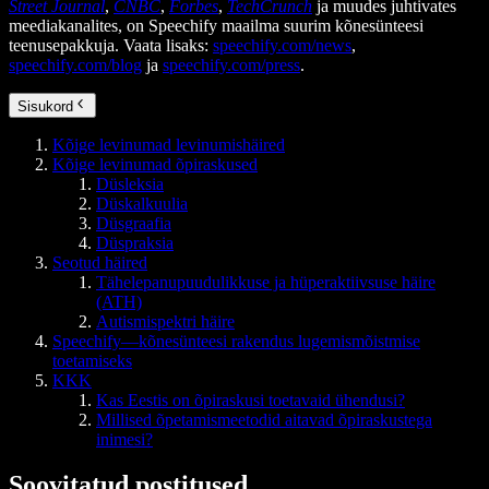
Street Journal
,
CNBC
,
Forbes
,
TechCrunch
ja muudes juhtivates
meediakanalites, on Speechify maailma suurim kõnesünteesi
teenusepakkuja. Vaata lisaks:
speechify.com/news
,
speechify.com/blog
ja
speechify.com/press
.
Sisukord
Kõige levinumad levinumishäired
Kõige levinumad õpiraskused
Düsleksia
Düskalkuulia
Düsgraafia
Düspraksia
Seotud häired
Tähelepanupuudulikkuse ja hüperaktiivsuse häire
(ATH)
Autismispektri häire
Speechify—kõnesünteesi rakendus lugemismõistmise
toetamiseks
KKK
Kas Eestis on õpiraskusi toetavaid ühendusi?
Millised õpetamismeetodid aitavad õpiraskustega
inimesi?
Soovitatud postitused