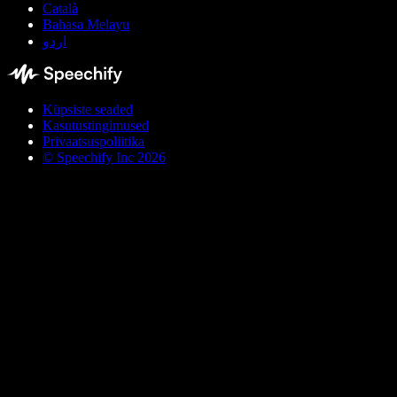
Català
Bahasa Melayu
اردو
Küpsiste seaded
Kasutustingimused
Privaatsuspoliitika
© Speechify Inc 2026