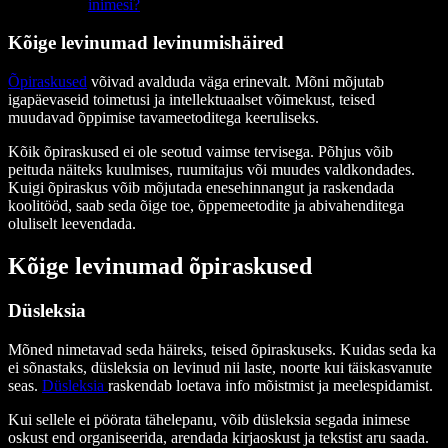
inimesi?
Kõige levinumad levinumishäired
Õpiraskused
võivad avalduda väga erinevalt. Mõni mõjutab
igapäevaseid toimetusi ja intellektuaalset võimekust, teised
muudavad õppimise tavameetoditega keeruliseks.
Kõik õpiraskused ei ole seotud vaimse tervisega. Põhjus võib
peituda näiteks kuulmises, ruumitajus või muudes valdkondades.
Kuigi õpiraskus võib mõjutada enesehinnangut ja raskendada
koolitööd, saab seda õige toe, õppemeetodite ja abivahenditega
oluliselt leevendada.
Kõige levinumad õpiraskused
Düsleksia
Mõned nimetavad seda häireks, teised õpiraskuseks. Kuidas seda ka
ei sõnastaks, düsleksia on levinud nii laste, noorte kui täiskasvanute
seas.
Düsleksia
raskendab loetava info mõistmist ja meelespidamist.
Kui sellele ei pöörata tähelepanu, võib düsleksia segada inimese
oskust end organiseerida, arendada kirjaoskust ja tekstist aru saada.