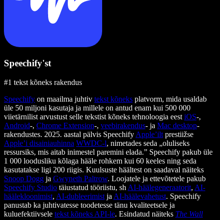
Speechify'st
#1 tekst kõneks rakendus
Speechify
on maailma juhtiv
tekst kõneks
platvorm, mida usaldab
üle 50 miljoni kasutaja ja millele on antud enam kui 500 000
viietärnilist arvustust selle tekstist kõneks tehnoloogia eest
iOS
-,
Android
-,
Chrome Extension
-,
veebirakendus
- ja
Mac desktop
-
rakendustes. 2025. aastal pälvis Speechify
Apple’ilt
prestiižse
Apple’i disainiauhinna
WWDC-l
, nimetades seda „oluliseks
ressursiks, mis aitab inimestel paremini elada.” Speechify pakub üle
1 000 loodusliku kõlaga hääle rohkem kui 60 keeles ning seda
kasutatakse ligi 200 riigis. Kuulsuste häältest on saadaval näiteks
Snoop Dogg
ja
Gwyneth Paltrow
. Loojatele ja ettevõtetele pakub
Speechify Studio
täiustatud tööriistu, sh
AI-häälegeneraatorit
,
AI-
häälekloonimist
,
AI-dubleerimist
ja
AI-häälevahetust
. Speechify
panustab ka juhtivatesse toodetesse tänu kvaliteetsele ja
kuluefektiivsele
tekst kõneks API-le
. Esindatud näiteks
The Wall