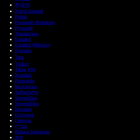
한국어
Norsk bokmål
Polski
Português Brasileiro
Русский
Українська
Español
Español (México)
Svenska
ไทย
Türkçe
Tiếng Việt
Română
Português
Български
ქართული
Slovenčina
Slovenščina
Hrvatski
Ελληνικά
Lietuvių
עברית
Bahasa Indonesia
বাংলা