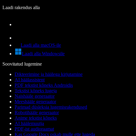
Laadi rakendus alla
Laadi alla macOS-ile
Laadi alla Windowsile
Soovitatud lugemine
Dikteerimine ja häälega kirjutamine
AI häälassistent
PDF tekstist kõneks Androidis
Tekstist kõneks lugeja
Naishääle generaator
Meeshääle generaator
Parimad düsleksia lugemisrakendused
Robotihääle generaator
Anime tekstist kõneks
AI häälemuutja
PDF-ist audioraamat
Kas Google Docs oskab mulle ette lugeda