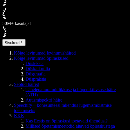
50M+ kasutajat
Sisukord
Kõige levinumad levinumishäired
Kõige levinumad õpiraskused
Düsleksia
Düskalkuulia
Düsgraafia
Düspraksia
Seotud häired
Tähelepanupuudulikkuse ja hüperaktiivsuse häire
(ATH)
Autismispektri häire
Speechify—kõnesünteesi rakendus lugemismõistmise
toetamiseks
KKK
Kas Eestis on õpiraskusi toetavaid ühendusi?
Millised õpetamismeetodid aitavad õpiraskustega