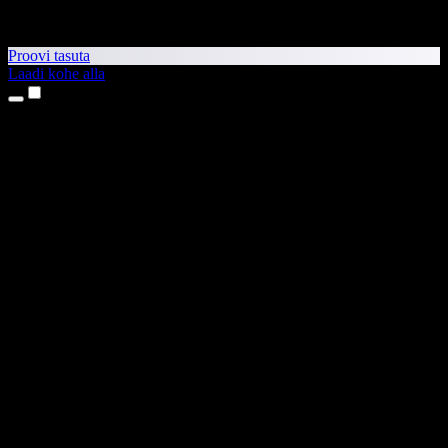
Proovi tasuta
Laadi kohe alla
Tooted
Tekst kõneks
iPhone’i ja iPadi rakendused
Androidi rakendus
Chrome’i laiendus
Edge’i laiendus
Veebirakendus
Maci rakendus
Windowsi rakendus