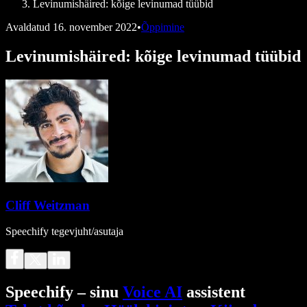
Levinumishäired: kõige levinumad tüübid
Avaldatud
16. november 2022
•
Õppimine
Levinumishäired: kõige levinumad tüübid
Cliff Weitzman
Speechify tegevjuht/asutaja
Speechify – sinu
Voice AI
assistent