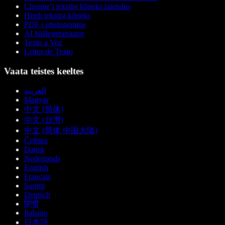
Chrome’i tekstist kõneks laiendus
Hindi tekstist kõneks
PDF-i ettelugemine
AI häälegeneraator
Texto a Voz
Leitor de Texto
Vaata teistes keeltes
العربية
Magyar
中文 (简体)
中文 (台灣)
中文 (简体 中国大陆)
Čeština
Dansk
Nederlands
English
Français
Suomi
Deutsch
हिन्दी
Italiano
日本語