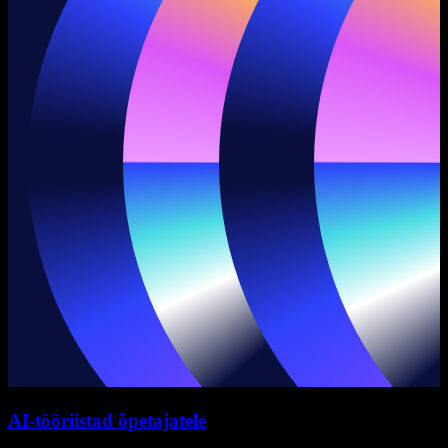
AI-tööriistad õpetajatele