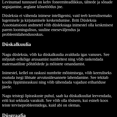
Levinumad tunnused on kehv foneemiteadlikkus, tähtede ja sõnade
segiajamine, aeglane kõnetöötlus jne.
Düsleksia ei vähenda inimese intelligentsi, vaid teeb keerulisemaks
lugemisele ja kirjutamisele keskendumise. Briti Düsleksia
Assotsiatsiooni andmetel võib düsleksiaga inimestel olla keskmisest
parem loomingulisus, suuline eneseväljendus ja
probleemilahendusoskus.
Düskalkuulia
Nagu düsleksia, võib ka düskalkuulia avalduda igas vanuses. See
mõjutab eelkõige arusaamist numbritest ning võib raskendada
matemaatiliste põhitõdede ja mõistete omandamist.
Inimestel, kellel on raskusi numbrite mõistmisega, võib keeruliseks
osutuda isegi lihtsate arvutusülesannete lahendamine. See tekitab
koolis õppimisraskusi ning võib tähendada vajadust erihariduse
järele.
Nagu teistegi õpiraskuste puhul, saab ka düskalkuuliat leevendada,
eriti kui sekkuda varakult. See võib olla tõsisem, kui esineb koos
teiste terviseprobleemidega, kuid abi on olemas.
Düsgraafia