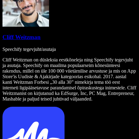
Cliff Weitzman
Speechify tegevjuht/asutaja
Cliff Weitzman on düsleksia eestkõneleja ning Speechify tegevjuht
ja asutaja. Speechify on maailma populaarseim kõnesünteesi
rakendus, millel on üle 100 000 viietärnilise arvustuse ja mis on App
Store'is Uudiste & Ajakirjade kategoorias esikohal. 2017. aastal
kanti Weitzman Forbesi „30 alla 30” nimekirja tema töö eest
interneti ligipääsetavuse parandamisel õpiraskustega inimestele. Cliff
Weitzmanist on kirjutanud ka EdSurge, Inc, PC Mag, Entrepreneur,
Mashable ja paljud teised juhtivad väljaanded.