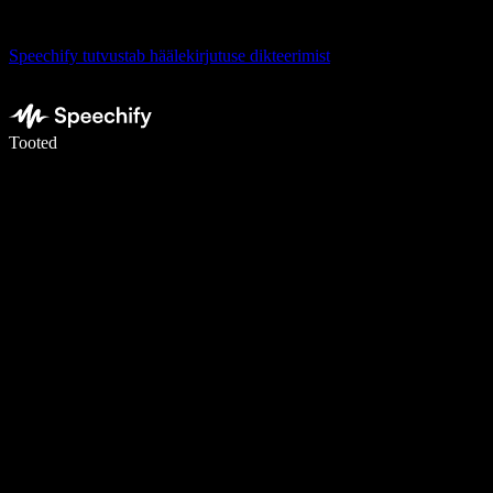
Speechify tutvustab häälekirjutuse dikteerimist
Kirjuta häälega 5× kiiremini
Tooted
Loe lähemalt