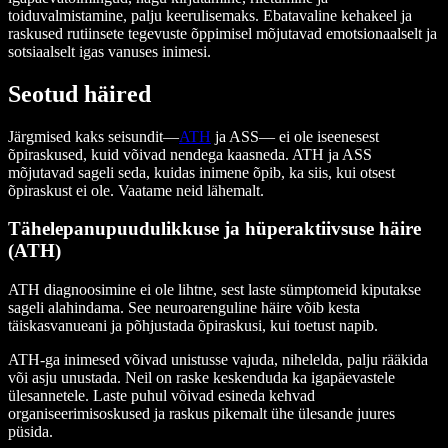
toiduvalmistamine, palju keerulisemaks. Ebatavaline kehakeel ja
raskused rutiinsete tegevuste õppimisel mõjutavad emotsionaalselt ja
sotsiaalselt igas vanuses inimesi.
Seotud häired
Järgmised kaks seisundit—
ATH
ja ASS— ei ole iseenesest
õpiraskused, kuid võivad nendega kaasneda. ATH ja ASS
mõjutavad sageli seda, kuidas inimene õpib, ka siis, kui otsest
õpiraskust ei ole. Vaatame neid lähemalt.
Tähelepanupuudulikkuse ja hüperaktiivsuse häire
(ATH)
ATH diagnoosimine ei ole lihtne, sest laste sümptomeid kiputakse
sageli alahindama. See neuroarenguline häire võib kesta
täiskasvanueani ja põhjustada õpiraskusi, kui toetust napib.
ATH-ga inimesed võivad unistusse vajuda, nihelelda, palju rääkida
või asju unustada. Neil on raske keskenduda ka igapäevastele
ülesannetele. Laste puhul võivad esineda kehvad
organiseerimisoskused ja raskus pikemalt ühe ülesande juures
püsida.