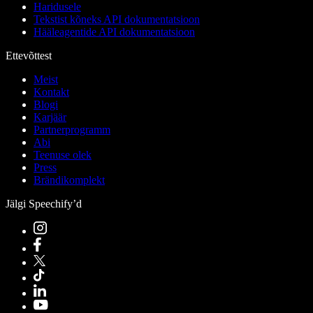
Haridusele
Tekstist kõneks API dokumentatsioon
Hääleagentide API dokumentatsioon
Ettevõttest
Meist
Kontakt
Blogi
Karjäär
Partnerprogramm
Abi
Teenuse olek
Press
Brändikomplekt
Jälgi Speechify’d