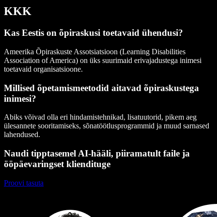
KKK
Kas Eestis on õpiraskusi toetavaid ühendusi?
Ameerika Õpiraskuste Assotsiatsioon (Learning Disabilities
Association of America) on üks suurimaid erivajadustega inimesi
toetavaid organisatsioone.
Millised õpetamismeetodid aitavad õpiraskustega
inimesi?
Abiks võivad olla eri hindamistehnikad, lisatuutorid, pikem aeg
ülesannete sooritamiseks, sõnatöötlusprogrammid ja muud sarnased
lahendused.
Naudi tipptasemel AI-hääli, piiramatult faile ja
ööpäevaringset kliendituge
Proovi tasuta