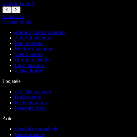
4. oktoober 2025
7
Vaata kõiki
Tekstist kõneks
iPhone’i ja iPadi rakendus
Androidi rakendus
Maci rakendus
Windowsi rakendus
Veebirakendus
Chrome’i laiendus
Edge’i laiendus
Allalaadimised
Loojatele
AI häälegeneraator
Dubleerimine
Hääle kloonimine
Speechify Work
Ärile
Speechify arendajatele
Meeskondadele