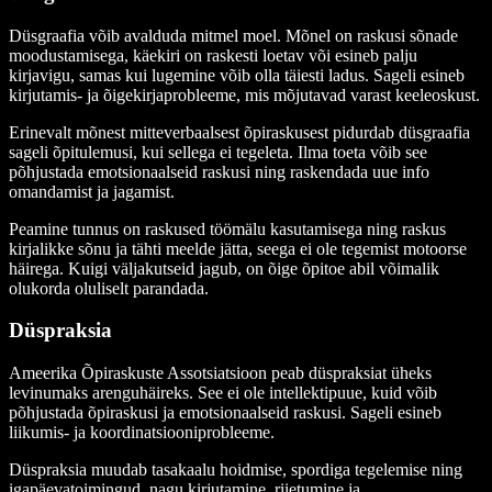
Düsgraafia võib avalduda mitmel moel. Mõnel on raskusi sõnade
moodustamisega, käekiri on raskesti loetav või esineb palju
kirjavigu, samas kui lugemine võib olla täiesti ladus. Sageli esineb
kirjutamis- ja õigekirjaprobleeme, mis mõjutavad varast keeleoskust.
Erinevalt mõnest mitteverbaalsest õpiraskusest pidurdab düsgraafia
sageli õpitulemusi, kui sellega ei tegeleta. Ilma toeta võib see
põhjustada emotsionaalseid raskusi ning raskendada uue info
omandamist ja jagamist.
Peamine tunnus on raskused töömälu kasutamisega ning raskus
kirjalikke sõnu ja tähti meelde jätta, seega ei ole tegemist motoorse
häirega. Kuigi väljakutseid jagub, on õige õpitoe abil võimalik
olukorda oluliselt parandada.
Düspraksia
Ameerika Õpiraskuste Assotsiatsioon peab düspraksiat üheks
levinumaks arenguhäireks. See ei ole intellektipuue, kuid võib
põhjustada õpiraskusi ja emotsionaalseid raskusi. Sageli esineb
liikumis- ja koordinatsiooniprobleeme.
Düspraksia muudab tasakaalu hoidmise, spordiga tegelemise ning
igapäevatoimingud, nagu kirjutamine, riietumine ja