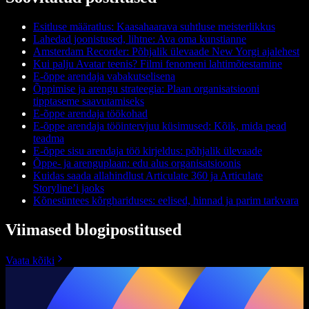
Esitluse määratlus: Kaasahaarava suhtluse meisterlikkus
Lahedad joonistused, lihtne: Ava oma kunstianne
Amsterdam Recorder: Põhjalik ülevaade New Yorgi ajalehest
Kui palju Avatar teenis? Filmi fenomeni lahtimõtestamine
E-õppe arendaja vabakutselisena
Õppimise ja arengu strateegia: Plaan organisatsiooni
tipptaseme saavutamiseks
E-õppe arendaja töökohad
E-õppe arendaja tööintervjuu küsimused: Kõik, mida pead
teadma
E-õppe sisu arendaja töö kirjeldus: põhjalik ülevaade
Õppe- ja arenguplaan: edu alus organisatsioonis
Kuidas saada allahindlust Articulate 360 ja Articulate
Storyline’i jaoks
Kõnesüntees kõrghariduses: eelised, hinnad ja parim tarkvara
Viimased blogipostitused
Vaata kõiki