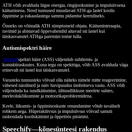
ATH võib avalduda liigse energia, ringijooksmise ja impulsiivsena
käitumisena. Need tunnused muudavad ATH-ga lastel koolis
õppimise ja eakaaslastega sammu pidamise keeruliseks.
Õnneks on võimalik ATH sümptomeid ohjata. Käitumisteraapia,
ravimid ja abistavad õppevahendid aitavad nii lastel kui
täiskasvanutel ATHga paremini toime tulla.
Autismispektri häire
Autismi
spektri häire (ASS) väljendub suhtlemis- ja
kontaktiraskustes. Kuna tegu on spektriga, võib ASS avalduda väga
erinevalt nii lastel kui täiskasvanutel.
Varasteks tunnusteks võivad olla näiteks nimele mitte reageerimine,
vähesed näoilmed ja näiv huvipuudus ümbritseva vastu. ASS võib
väljenduda ka sundkäitumise, ülitundlikkuse meelete suhtes,
meeleolukõikumiste ja motoorikaprobleemidena.
Keele, liikumis- ja õppimisoskuste omandamine võtab tavaliselt
rohkem aega. Hüperaktiivsus ja impulsiivsus võivad samuti
raskendada kooliskäimist ja õppetöös püsimist.
Speechify—kõnesünteesi rakendus