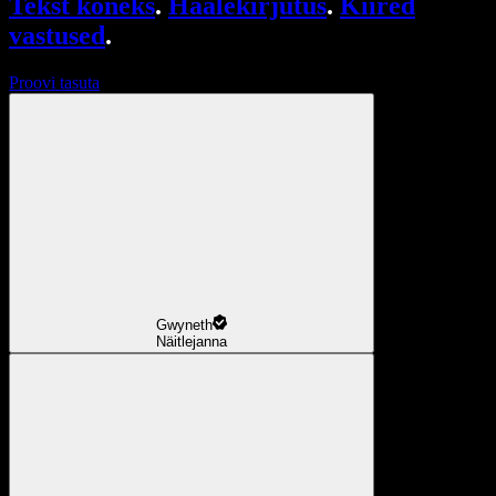
Tekst kõneks
.
Häälekirjutus
.
Kiired
vastused
.
Proovi tasuta
Gwyneth
Näitlejanna