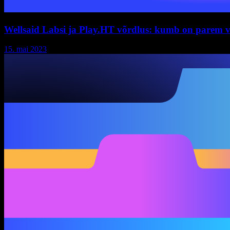
Wellsaid Labsi ja Play.HT võrdlus: kumb on parem v
15. mai 2023