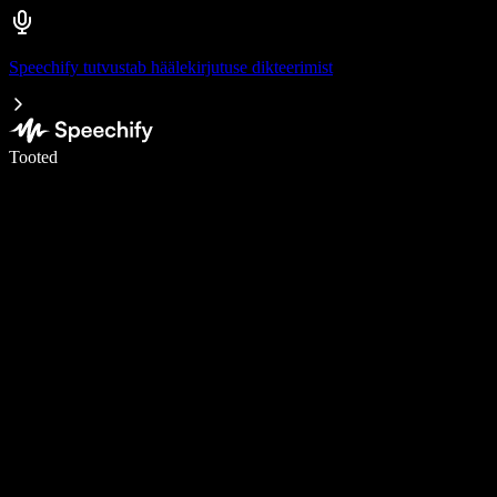
Speechify tutvustab häälekirjutuse dikteerimist
Kirjuta häälega 5× kiiremini
Tooted
Loe lähemalt