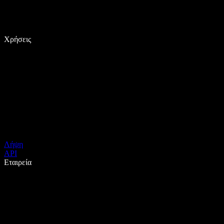
Χρήσεις
Λήψη
API
Εταιρεία