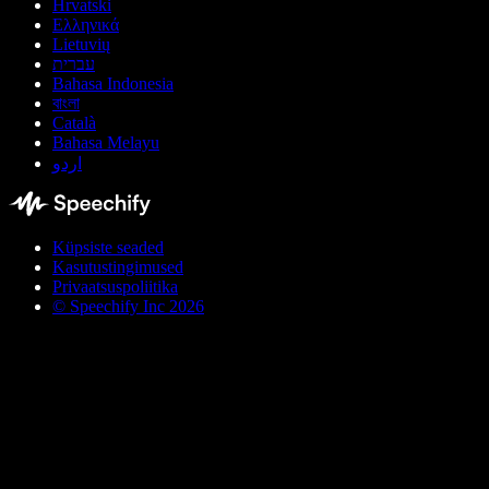
Hrvatski
Ελληνικά
Lietuvių
עברית
Bahasa Indonesia
বাংলা
Català
Bahasa Melayu
اردو
Küpsiste seaded
Kasutustingimused
Privaatsuspoliitika
© Speechify Inc 2026