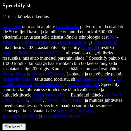
Speechify'st
#1 tekst kõneks rakendus
Speechify
on maailma juhtiv
tekst kõneks
platvorm, mida usaldab
üle 50 miljoni kasutaja ja millele on antud enam kui 500 000
viietärnilist arvustust selle tekstist kõneks tehnoloogia eest
iOS
-,
Android
-,
Chrome Extension
-,
veebirakendus
- ja
Mac desktop
-
rakendustes. 2025. aastal pälvis Speechify
Apple’ilt
prestiižse
Apple’i disainiauhinna
WWDC-l
, nimetades seda „oluliseks
ressursiks, mis aitab inimestel paremini elada.” Speechify pakub üle
1 000 loodusliku kõlaga hääle rohkem kui 60 keeles ning seda
kasutatakse ligi 200 riigis. Kuulsuste häältest on saadaval näiteks
Snoop Dogg
ja
Gwyneth Paltrow
. Loojatele ja ettevõtetele pakub
Speechify Studio
täiustatud tööriistu, sh
AI-häälegeneraatorit
,
AI-
häälekloonimist
,
AI-dubleerimist
ja
AI-häälevahetust
. Speechify
panustab ka juhtivatesse toodetesse tänu kvaliteetsele ja
kuluefektiivsele
tekst kõneks API-le
. Esindatud näiteks
The Wall
Street Journal
,
CNBC
,
Forbes
,
TechCrunch
ja muudes juhtivates
meediakanalites, on Speechify maailma suurim kõnesünteesi
teenusepakkuja. Vaata lisaks:
speechify.com/news
,
speechify.com/blog
ja
speechify.com/press
.
Sisukord