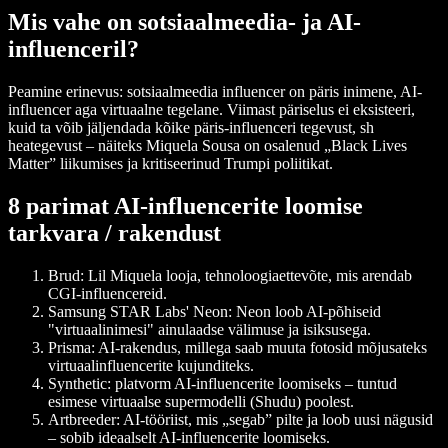
Mis vahe on sotsiaalmeedia- ja AI-
influenceril?
Peamine erinevus: sotsiaalmeedia influencer on päris inimene, AI-
influencer aga virtuaalne tegelane. Viimast päriselus ei eksisteeri,
kuid ta võib jäljendada kõike päris-influenceri tegevust, sh
heategevust – näiteks Miquela Sousa on osalenud „Black Lives
Matter” liikumises ja kritiseerinud Trumpi poliitikat.
8 parimat AI-influencerite loomise
tarkvara / rakendust
Brud
: Lil Miquela looja, tehnoloogiaettevõte, mis arendab
CGI-influencereid.
Samsung STAR Labs' Neon
: Neon loob AI-põhiseid
"virtuaalinimesi" ainulaadse välimuse ja isiksusega.
Prisma
: AI-rakendus, millega saab muuta fotosid mõjusateks
virtuaalinfluencerite kujunditeks.
Synthetic
: platvorm AI-influencerite loomiseks – tuntud
esimese virtuaalse supermodelli (Shudu) poolest.
Artbreeder
: AI-tööriist, mis „segab” pilte ja loob uusi nägusid
– sobib ideaalselt AI-influencerite loomiseks.