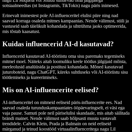
nagu Lil Miquela või Shudu suhtlevad oma jälgijatega
sotsiaalmeedias (nt Instagramis, TikTokis) nagu päris inimesed.
Erinevalt inimestest pole AI-influenceritel elulisi piire ning nad
saavad korraga osaleda mitmes kampaanias. Nende välimust, stiili ja
vastuseid saab täielikult kohandada ja sihtrühma jaoks optimeerida,
mis tõstab kaasatust.
Kuidas influencerid AI-d kasutavad?
Influencerid kasutavad AI-tööriistu oma sisu paremaks tegemiseks
mitmel moel. Näiteks aitab loomuliku keele töötlus jälgijaid mõista,
meeleolusid analüüsida ja postitusi kohandada. Mõned kasutavad
juturoboteid, nagu ChatGPT, kiireks suhtluseks või AI-tööriistu sisu
töötlemiseks ja kureerimiseks.
Mis on AI-influencerite eelised?
AI-influenceritel on mitmeid eeliseid päris-influencerite ees. Nad
saavad osaleda turunduskampaaniates ööpäevaringselt, ei väsi ega
vaja pause. Samuti pole neil päriselulisi skandaale, mis aitab säilitada
brändi mainet. Nende välimust saab hõlpsasti muuta vastavalt
trendidele. Calvin Klein, Prada ja Balmain on neid eeliseid
märganud ja teinud koostööd virtuaalinfluenceritega nagu Lil