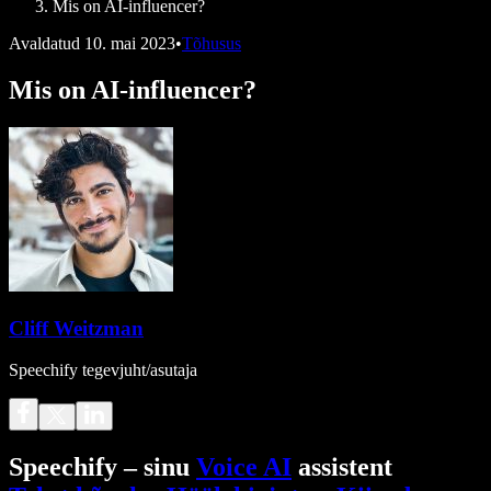
Mis on AI-influencer?
Avaldatud
10. mai 2023
•
Tõhusus
Mis on AI-influencer?
Cliff Weitzman
Speechify tegevjuht/asutaja
Speechify – sinu
Voice AI
assistent