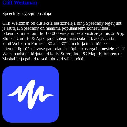
Cliff Weitzman
Speechify tegevjuht/asutaja
Cliff Weitzman on düsleksia eestkõneleja ning Speechify tegevjuht
ja asutaja. Speechify on maailma populaarseim kõnesünteesi
rakendus, millel on üle 100 000 viietärnilise arvustuse ja mis on App
Store'is Uudiste & Ajakirjade kategoorias esikohal. 2017. aastal
kanti Weitzman Forbesi „30 alla 30” nimekirja tema töö eest
interneti ligipääsetavuse parandamisel õpiraskustega inimestele. Cliff
Weitzmanist on kirjutanud ka EdSurge, Inc, PC Mag, Entrepreneur,
Mashable ja paljud teised juhtivad väljaanded.