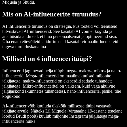
Miquela ja Shudu.
Mis on AI-influencerite turundus?
AI-influencerite turundus on strateegia, kus tooteid või teenuseid
tutvustavad AI-influencerid. See kasutab AI võimet koguda ja
analüüsida andmeid, et luua personaalsemat ja optimeeritud sisu.
Üha enam ettevõtteid ja idufirmasid kasutab virtuaalinfluencereid
tugeva turunduskanalina.
Millised on 4 influenceritüüpi?
Influencerid jagunevad nelja tüüpi: mega-, makro-, mikro- ja nano-
influencerid. Mega-influencerid on maailmakuulsad miljonite
jälgijatega; makro-influencerid on eksperdid sadade tuhandete
jälgijatega. Mikro-influenceritel on väiksem, kuid väga aktiivne
jälgijaskond (kümnetes tuhandetes), nano-influenceritel pisike, tihe
kogukond.
AI-influencer võib kuuluda ükskõik millisesse tüüpi vastavalt
jälgijate arvule. Näiteks Lil Miquela (virtuaalne 19-aastane tegelane,
loodud Brudi poolt) kuulub miljonite Instagrami jälgijatega mega-
influencerite hulka.