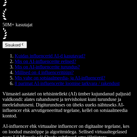
50M+ kasutajat
Sisukord
Kuidas influencerid AI-d kasutavad?
Mis on AI-influencerite eelised?
Mis on AI-influencerite turundus?
Millised on 4 influenceritüüpi?
Mis vahe on sotsiaalmeedia- ja AI-influenceril?
8 parimat AI-influencerite loomise tarkvara / rakendust
Viimastel aastatel on tehisintellekt (AI) ümber kujundanud paljusid
valdkondi: alates rahandusest ja tervishoiust kuni turunduse ja
meelelahutuseni. Digiturunduses on üheks uueks nähtuseks AI-
influencer ehk arvutigeneeritud tegelane, kellel on sotsiaalmeedia
kontod.
AI-influencer ehk virtuaalne influencer on digitaalne tegelane, kes
on loodud masinõppe ja algoritmidega. Sellised virtuaaltegelased