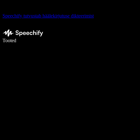
Speechify tutvustab häälekirjutuse dikteerimist
Kirjuta häälega 5× kiiremini
Tooted
Loe lähemalt