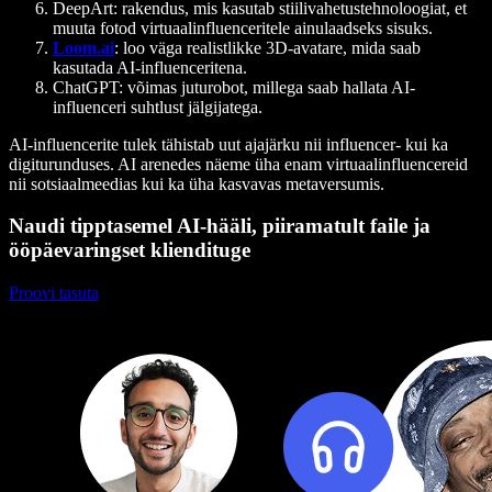
DeepArt
: rakendus, mis kasutab stiilivahetustehnoloogiat, et
muuta fotod virtuaalinfluenceritele ainulaadseks sisuks.
Loom.ai
: loo väga realistlikke 3D-avatare, mida saab
kasutada AI-influenceritena.
ChatGPT
: võimas juturobot, millega saab hallata AI-
influenceri suhtlust jälgijatega.
AI-influencerite tulek tähistab uut ajajärku nii influencer- kui ka
digiturunduses. AI arenedes näeme üha enam virtuaalinfluencereid
nii sotsiaalmeedias kui ka üha kasvavas metaversumis.
Naudi tipptasemel AI-hääli, piiramatult faile ja
ööpäevaringset kliendituge
Proovi tasuta