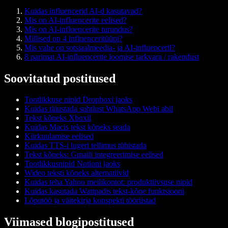
Kuidas influencerid AI-d kasutavad?
Mis on AI-influencerite eelised?
Mis on AI-influencerite turundus?
Millised on 4 influenceritüüpi?
Mis vahe on sotsiaalmeedia- ja AI-influenceril?
8 parimat AI-influencerite loomise tarkvara / rakendust
Soovitatud postitused
Tootlikkuse nipid Dropboxi jaoks
Kuidas täiustada suhtlust WhatsApp Webi abil
Tekst kõneks Xboxil
Kuidas Macis tekst kõneks seada
Kiirkuulamise eelised
Kuidas TTS-i lugeri tellimus tühistada
Tekst kõneks: Gmaili integreerimise eelised
Tootlikkusnipid Notioni jaoks
Wideo teksti kõneks alternatiivid
Kuidas teha Yahoo meilikontot: produktiivsuse nipid
Kuidas kasutada Wattpadis tekst-kõne funktsiooni
Lõputöö ja väitekirja konspekti tööriistad
Viimased blogipostitused