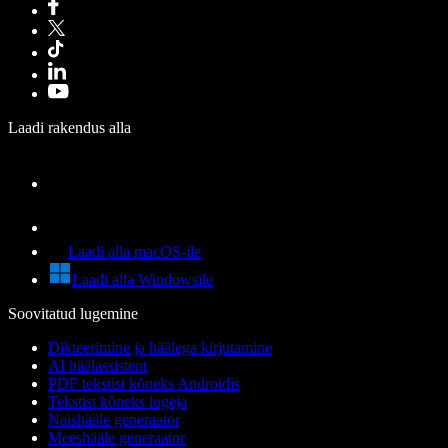
Laadi rakendus alla
Laadi alla macOS-ile
Laadi alla Windowsile
Soovitatud lugemine
Dikteerimine ja häälega kirjutamine
AI häälassistent
PDF tekstist kõneks Androidis
Tekstist kõneks lugeja
Naishääle generaator
Meeshääle generaator