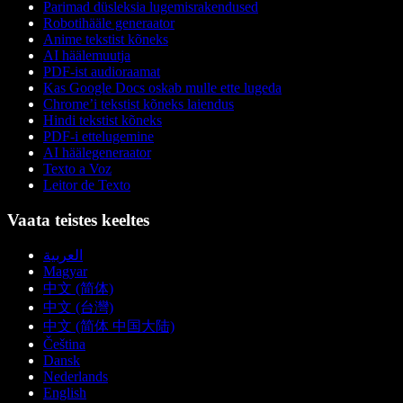
Parimad düsleksia lugemisrakendused
Robotihääle generaator
Anime tekstist kõneks
AI häälemuutja
PDF-ist audioraamat
Kas Google Docs oskab mulle ette lugeda
Chrome’i tekstist kõneks laiendus
Hindi tekstist kõneks
PDF-i ettelugemine
AI häälegeneraator
Texto a Voz
Leitor de Texto
Vaata teistes keeltes
العربية
Magyar
中文 (简体)
中文 (台灣)
中文 (简体 中国大陆)
Čeština
Dansk
Nederlands
English