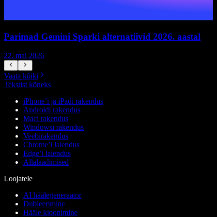
Parimad Gemini Sparki alternatiivid 2026. aastal
22. mai 2026
1
Vaata kõiki
Tekstist kõneks
iPhone’i ja iPadi rakendus
Androidi rakendus
Maci rakendus
Windowsi rakendus
Veebirakendus
Chrome’i laiendus
Edge’i laiendus
Allalaadimised
Loojatele
AI häälegeneraator
Dubleerimine
Hääle kloonimine