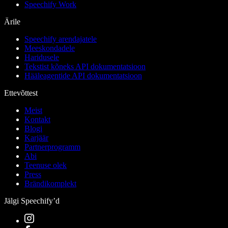
Speechify Work
Ärile
Speechify arendajatele
Meeskondadele
Haridusele
Tekstist kõneks API dokumentatsioon
Hääleagentide API dokumentatsioon
Ettevõttest
Meist
Kontakt
Blogi
Karjäär
Partnerprogramm
Abi
Teenuse olek
Press
Brändikomplekt
Jälgi Speechify’d