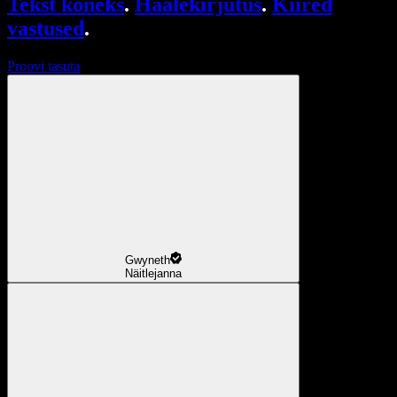
Tekst kõneks
.
Häälekirjutus
.
Kiired
vastused
.
Proovi tasuta
Gwyneth
Näitlejanna