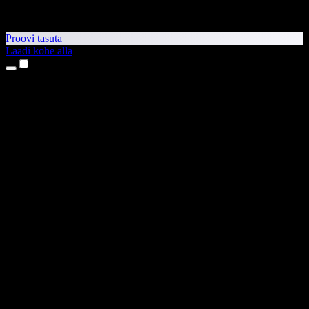
Proovi tasuta
Laadi kohe alla
Tooted
Tekst kõneks
iPhone’i ja iPadi rakendused
Androidi rakendus
Chrome’i laiendus
Edge’i laiendus
Veebirakendus
Maci rakendus
Windowsi rakendus