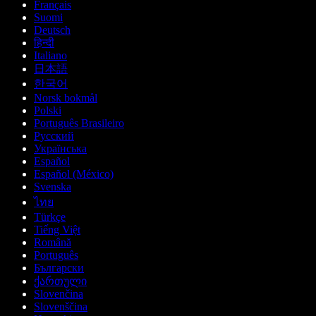
Français
Suomi
Deutsch
हिन्दी
Italiano
日本語
한국어
Norsk bokmål
Polski
Português Brasileiro
Русский
Українська
Español
Español (México)
Svenska
ไทย
Türkçe
Tiếng Việt
Română
Português
Български
ქართული
Slovenčina
Slovenščina