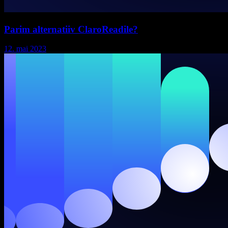
Parim alternatiiv ClaroReadile?
12. mai 2023