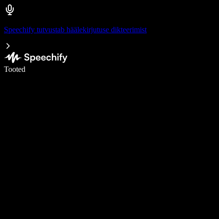
Speechify tutvustab häälekirjutuse dikteerimist
Kirjuta häälega 5× kiiremini
Tooted
Loe lähemalt