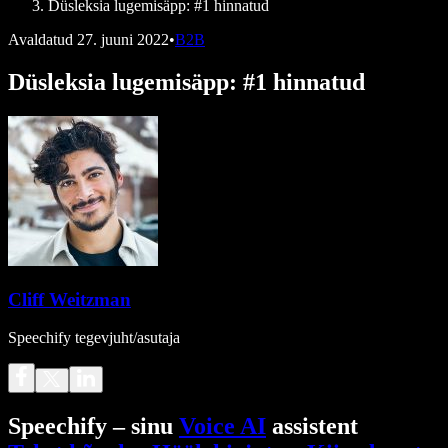
Düsleksia lugemisäpp: #1 hinnatud
Avaldatud
27. juuni 2022
•
B2B
Düsleksia lugemisäpp: #1 hinnatud
Cliff Weitzman
Speechify tegevjuht/asutaja
Speechify – sinu
Voice AI
assistent