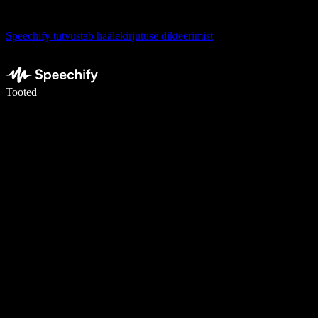
Speechify tutvustab häälekirjutuse dikteerimist
Kirjuta häälega 5× kiiremini
Tooted
Loe lähemalt