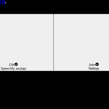
ed
.
Cliff
John
Speechify asutaja
Näitleja