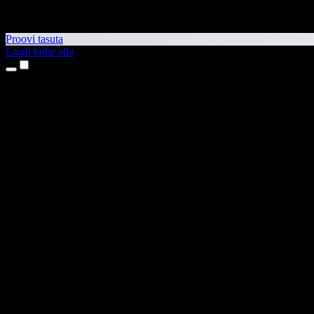
Proovi tasuta
Laadi kohe alla
Tooted
Tekst kõneks
iPhone’i ja iPadi rakendused
Androidi rakendus
Chrome’i laiendus
Edge’i laiendus
Veebirakendus
Maci rakendus
Windowsi rakendus