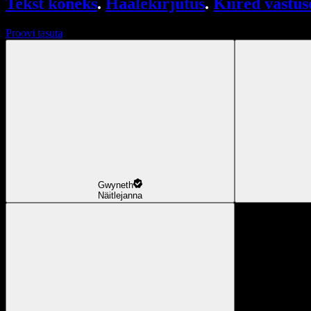
Tekst kõneks
.
Häälekirjutus
.
Kiired vastus
Proovi tasuta
Gwyneth
Näitlejanna