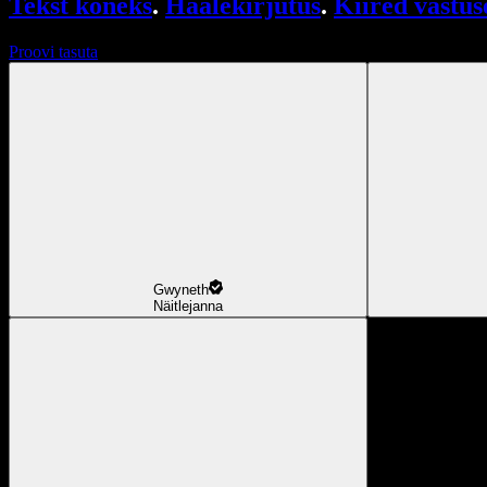
Tekst kõneks
.
Häälekirjutus
.
Kiired vastus
Proovi tasuta
Gwyneth
Näitlejanna