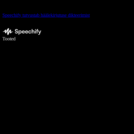
Speechify tutvustab häälekirjutuse dikteerimist
Kirjuta häälega 5× kiiremini
Tooted
Loe lähemalt