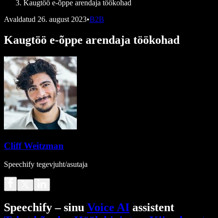
Kaugtöö e-õppe arendaja töökohad
Avaldatud
26. august 2023
•
B2B
Kaugtöö e-õppe arendaja töökohad
Cliff Weitzman
Speechify tegevjuht/asutaja
Speechify – sinu
Voice AI
assistent