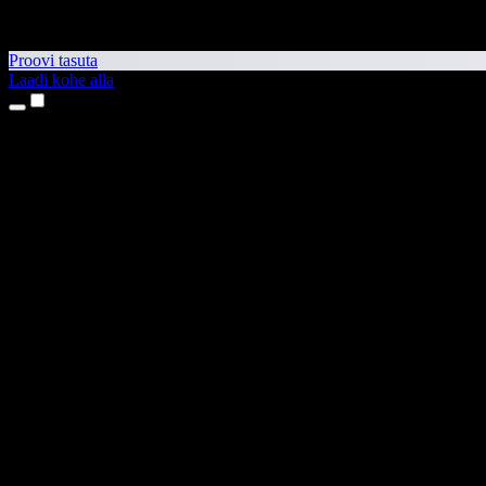
Proovi tasuta
Laadi kohe alla
Tooted
Tekst kõneks
iPhone’i ja iPadi rakendused
Androidi rakendus
Chrome’i laiendus
Edge’i laiendus
Veebirakendus
Maci rakendus
Windowsi rakendus