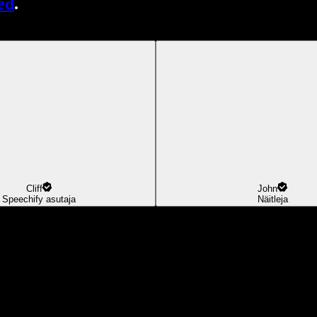
ed
.
Cliff
John
Speechify asutaja
Näitleja