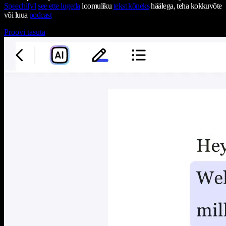
Speechify'l
see ette lugeda
loomuliku
tekst kõneks
häälega, teha kokkuvõte
või luua
podcast
Proovi tasuta