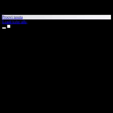
Proovi tasuta
Laadi kohe alla
Tooted
Tekst kõneks
iPhone’i ja iPadi rakendused
Androidi rakendus
Chrome’i laiendus
Edge’i laiendus
Veebirakendus
Maci rakendus
Windowsi rakendus