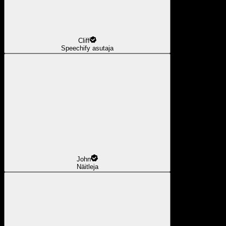
Cliff
Speechify asutaja
John
Näitleja