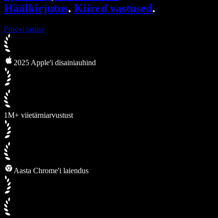
Häälkirjutus
.
Kiired vastused
.
Proovi tasuta
2025 Apple'i disainiauhind
1M+ viietärniarvustust
Aasta Chrome'i laiendus