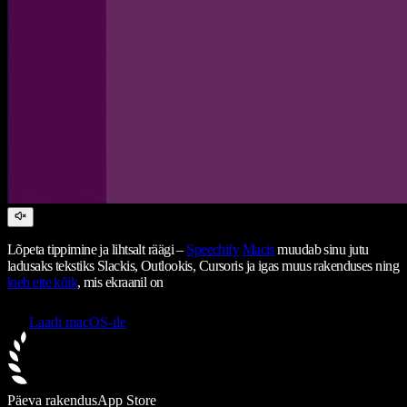
Lõpeta tippimine ja lihtsalt räägi –
Speechify
Macis
muudab sinu jutu
ladusaks tekstiks Slackis, Outlookis, Cursoris ja igas muus rakenduses ning
loeb ette kõik
, mis ekraanil on
Laadi macOS-ile
Päeva rakendus
App Store