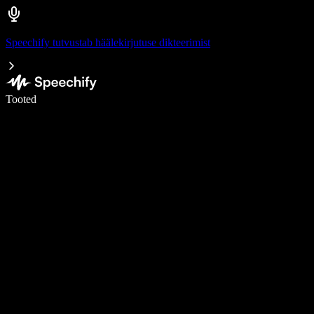
Speechify tutvustab häälekirjutuse dikteerimist
Kirjuta häälega 5× kiiremini
Tooted
Loe lähemalt