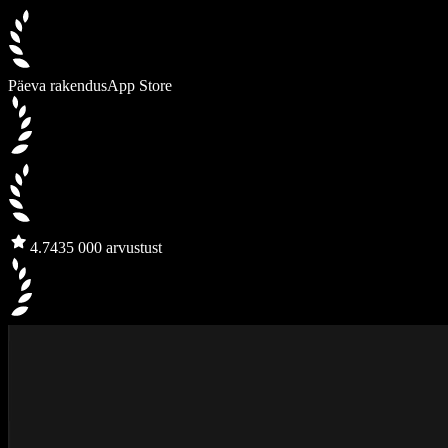
Päeva rakendus
App Store
4.7
435 000 arvustust