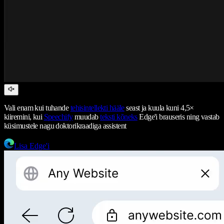
Vali enam kui tuhande
tehisintellekti hääle
seast ja kuula kuni 4,5×
kiiremini, kui
Speechify
muudab
teksti kõneks
Edge'i brauseris ning vastab
küsimustele nagu doktorikraadiga assistent
Lisa Edge'i