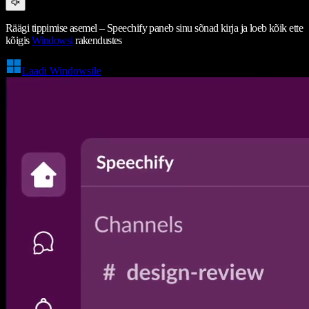
Räägi tippimise asemel – Speechify paneb sinu sõnad kirja ja loeb kõik ette
kõigis
Windowsi
rakendustes
Laadi Windowsile