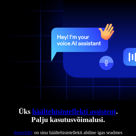
Üks
häältehisintellekti assistent
.
Palju kasutusvõimalusi.
Speechify
on sinu häältehisintellekti abiline igas seadmes