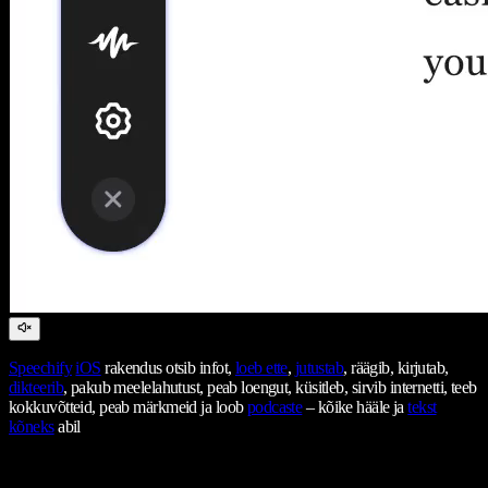
Speechify
iOS
rakendus otsib infot,
loeb ette
,
jutustab
, räägib, kirjutab,
dikteerib
, pakub meelelahutust, peab loengut, küsitleb, sirvib internetti, teeb
kokkuvõtteid, peab märkmeid ja loob
podcaste
– kõike hääle ja
tekst
kõneks
abil