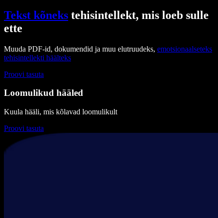
Tekst kõneks
tehisintellekt, mis loeb sulle
ette
Muuda PDF-id, dokumendid ja muu elutruudeks,
emotsionaalseteks
tehisintellekti häälteks
Proovi tasuta
Loomulikud hääled
Kuula hääli, mis kõlavad loomulikult
Proovi tasuta