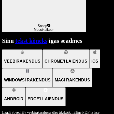
Snoop
Muusikaikoon
Sinu
tekst kõneks
igas seadmes
VEEBIRAKENDUS
CHROME'I LAIENDUS
iOS
WINDOWSI RAKENDUS
MACI RAKENDUS
ANDROID
EDGE'I LAIENDUS
Laadi Speechify veebirakendusse üles ükskõik milline PDF ja lase