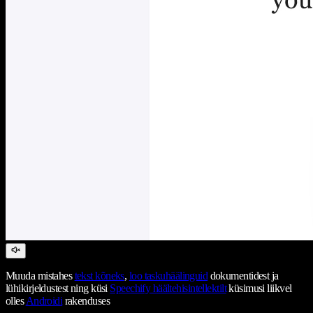
Muuda mistahes
tekst kõneks
,
loo taskuhäälinguid
dokumentidest ja
lühikirjeldustest ning küsi
Speechify häältehisintellektilt
küsimusi liikvel
olles
Androidi
rakenduses