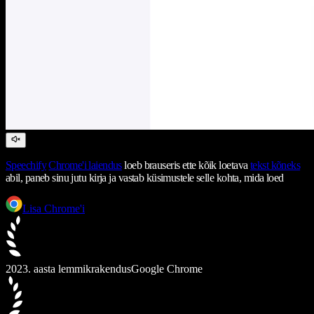
Speechify
Chrome'i laiendus
loeb brauseris ette kõik loetava
tekst kõneks
abil, paneb sinu jutu kirja ja vastab küsimustele selle kohta, mida loed
Lisa Chrome'i
2023. aasta lemmikrakendus
Google Chrome