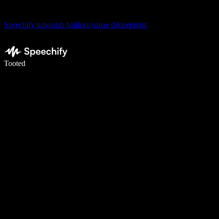
Speechify tutvustab häälekirjutuse dikteerimist
Kirjuta häälega 5× kiiremini
Tooted
Loe lähemalt