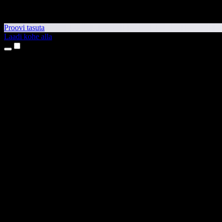
Proovi tasuta
Laadi kohe alla
Tooted
Tekst kõneks
iPhone’i ja iPadi rakendused
Androidi rakendus
Chrome’i laiendus
Edge’i laiendus
Veebirakendus
Maci rakendus
Windowsi rakendus