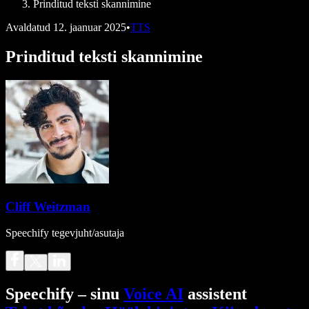
Prinditud teksti skannimine
Avaldatud
12. jaanuar 2025
•
TTS
Prinditud teksti skannimine
Cliff Weitzman
Speechify tegevjuht/asutaja
Speechify – sinu
Voice AI
assistent