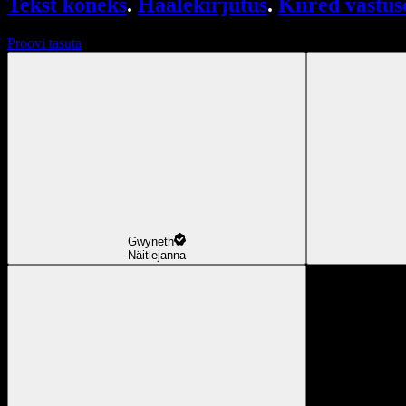
Tekst kõneks
.
Häälekirjutus
.
Kiired vastus
Proovi tasuta
Gwyneth
Näitlejanna