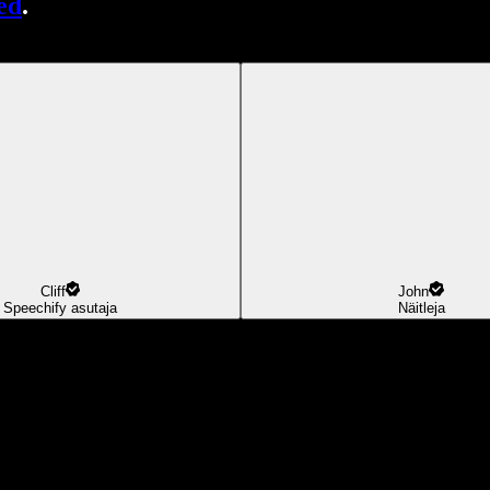
ed
.
Cliff
John
Speechify asutaja
Näitleja