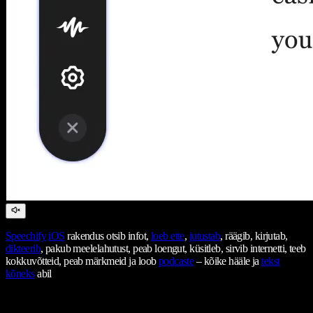
Speechify
iOS
rakendus otsib infot,
loeb ette
,
jutustab
, räägib, kirjutab,
dikteerib
, pakub meelelahutust, peab loengut, küsitleb, sirvib internetti, teeb
kokkuvõtteid, peab märkmeid ja loob
podcaste
– kõike hääle ja
tekst
kõneks
abil