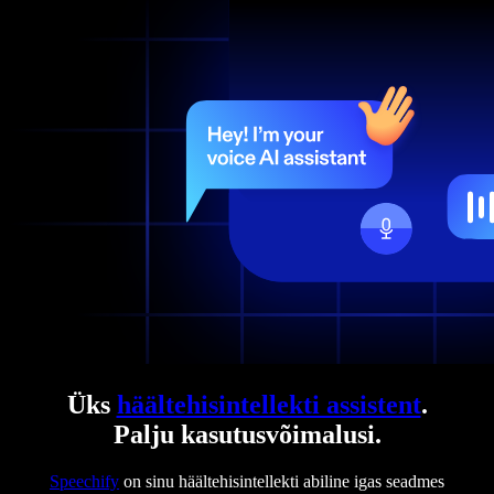
Üks
häältehisintellekti assistent
.
Palju kasutusvõimalusi.
Speechify
on sinu häältehisintellekti abiline igas seadmes