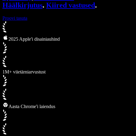
Häälkirjutus
.
Kiired vastused
.
Proovi tasuta
2025 Apple'i disainiauhind
1M+ viietärniarvustust
Aasta Chrome'i laiendus