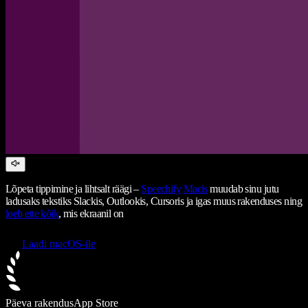
Lõpeta tippimine ja lihtsalt räägi –
Speechify
Macis
muudab sinu jutu
ladusaks tekstiks Slackis, Outlookis, Cursoris ja igas muus rakenduses ning
loeb ette kõik
, mis ekraanil on
Laadi macOS-ile
Päeva rakendus
App Store