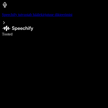
Speechify tutvustab häälekirjutuse dikteerimist
Kirjuta häälega 5× kiiremini
Tooted
Loe lähemalt