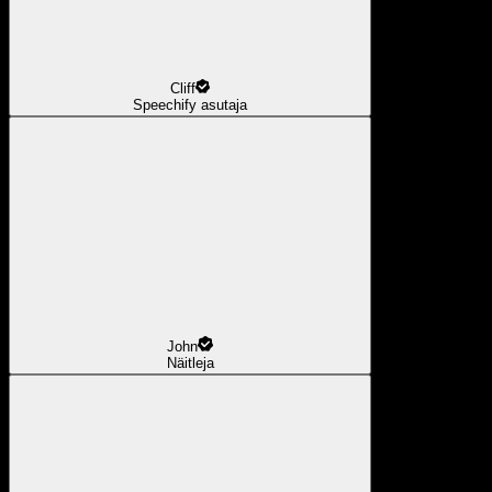
Cliff
Speechify asutaja
John
Näitleja