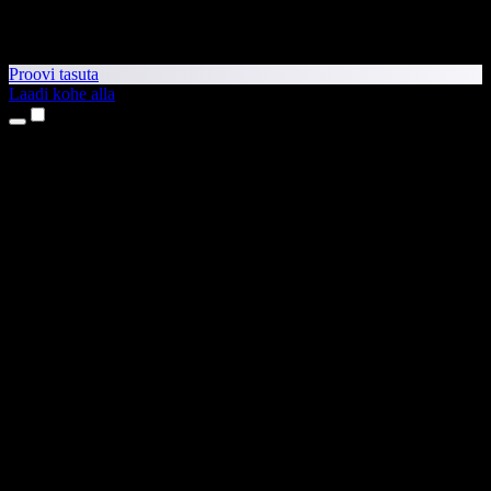
Proovi tasuta
Laadi kohe alla
Tooted
Tekst kõneks
iPhone’i ja iPadi rakendused
Androidi rakendus
Chrome’i laiendus
Edge’i laiendus
Veebirakendus
Maci rakendus
Windowsi rakendus