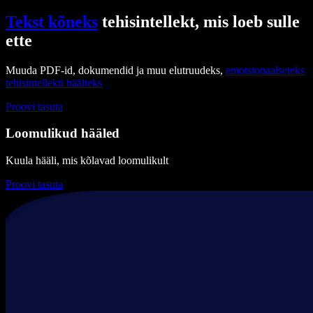
Tekst kõneks
tehisintellekt, mis loeb sulle
ette
Muuda PDF-id, dokumendid ja muu elutruudeks,
emotsionaalseteks
tehisintellekti häälteks
Proovi tasuta
Loomulikud hääled
Kuula hääli, mis kõlavad loomulikult
Proovi tasuta