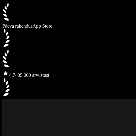
Päeva rakendus
App Store
4.7
435 000 arvustust