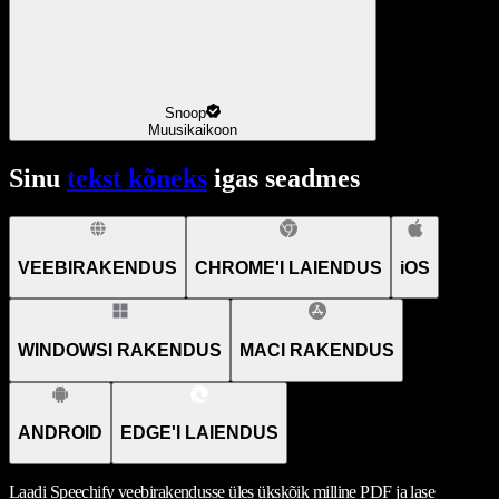
Snoop
Muusikaikoon
Sinu
tekst kõneks
igas seadmes
VEEBIRAKENDUS
CHROME'I LAIENDUS
iOS
WINDOWSI RAKENDUS
MACI RAKENDUS
ANDROID
EDGE'I LAIENDUS
Laadi Speechify veebirakendusse üles ükskõik milline PDF ja lase