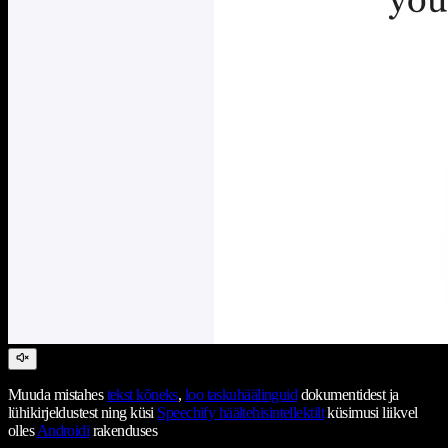
Muuda mistahes
tekst kõneks
,
loo taskuhäälinguid
dokumentidest ja
lühikirjeldustest ning küsi
Speechify häältehisintellektilt
küsimusi liikvel
olles
Androidi
rakenduses