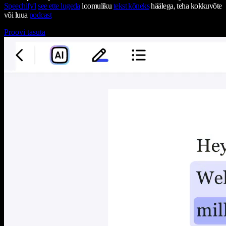
Speechify'l
see ette lugeda
loomuliku
tekst kõneks
häälega, teha kokkuvõte
või luua
podcast
Proovi tasuta