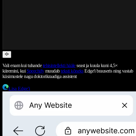
Vali enam kui tuhande
tehisintellekti hääle
seast ja kuula kuni 4,5×
kiiremini, kui
Speechify
muudab
teksti kõneks
Edge'i brauseris ning vastab
küsimustele nagu doktorikraadiga assistent
Lisa Edge'i