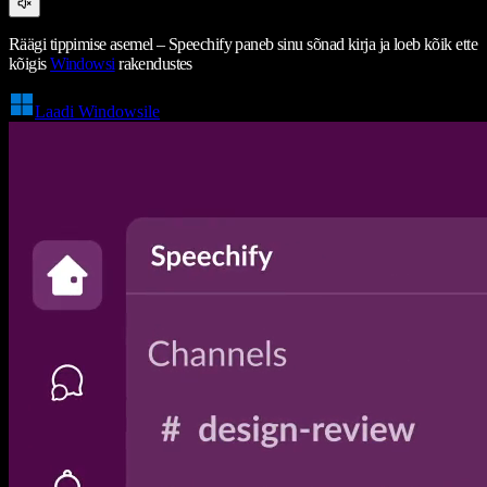
Räägi tippimise asemel – Speechify paneb sinu sõnad kirja ja loeb kõik ette
kõigis
Windowsi
rakendustes
Laadi Windowsile