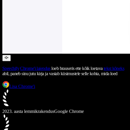
Speechify
Chrome'i laiendus
loeb brauseris ette kõik loetava
tekst kõneks
abil, paneb sinu jutu kirja ja vastab küsimustele selle kohta, mida loed
Lisa Chrome'i
2023. aasta lemmikrakendus
Google Chrome