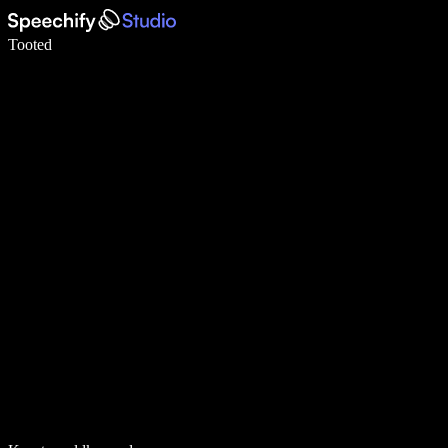
Kirjuta häälega 5× kiiremini
Tooted
Loe lähemalt