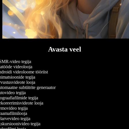
Avasta veel
MR-video tegija
atööde videolooja
roidi videoloome tööriist
matsioonide tegija
ustusvideote looja
omaatne subtiitrite generaator
ovideo tegija
graafiafilmide tegija
oreerimisvideote looja
movideo tegija
aamafilmilooja
arvevideo tegija
kursioonivideo tegija
loofilmi looja