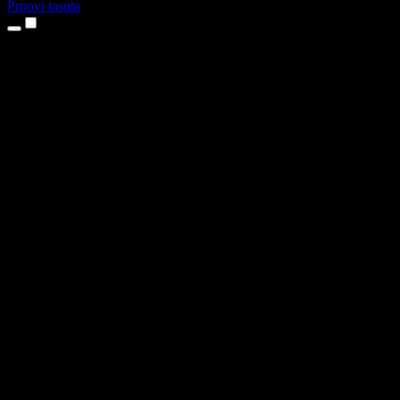
Proovi tasuta
Tooted
Tekst kõneks
iPhone’i ja iPadi rakendused
Androidi rakendus
Chrome’i laiendus
Edge’i laiendus
Veebirakendus
Maci rakendus
Windowsi rakendus
AI häältegeneraator
Pealelugemine
Dublaaž
Hääle kloonimine