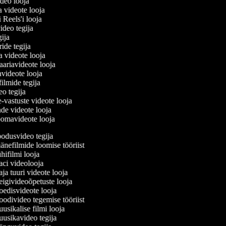
ideo looja
a videote looja
i Reels'i looja
video tegija
egija
ride tegija
ra videote looja
ariavideote looja
videote looja
filmide tegija
deo tegija
e-vastuste videote looja
ade videote looja
oomavideote looja
odusvideo tegija
nefilmide loomise tööriist
ifilmi looja
ci videolooja
a tuuri videote looja
givideoõpetuste looja
edisvideote looja
divideo tegemise tööriist
sikalise filmi looja
usikavideo tegija