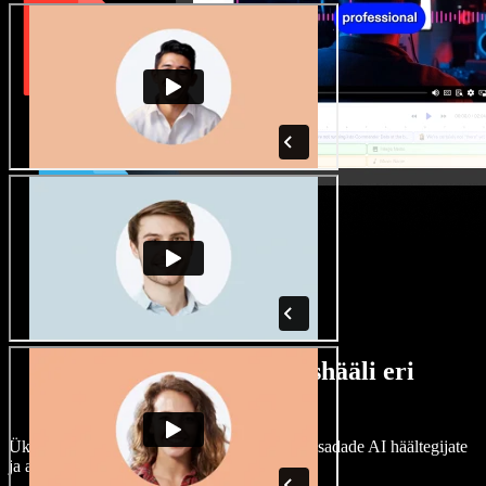
Lai valik mees- ja naishääli eri
aktsentidega
Ükski projekt ei pea kõlama ühtemoodi. Vali sadade AI häältegijate
ja aktsentide hulgast ning kohanda neid.