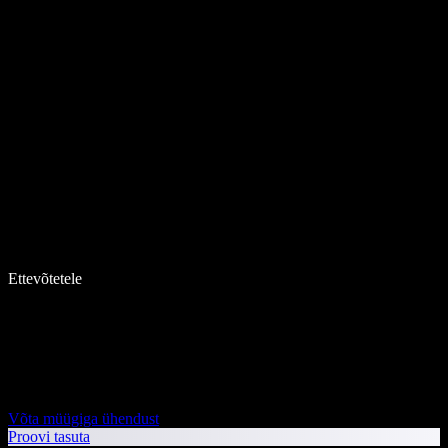
Ettevõtetele
Võta müügiga ühendust
Proovi tasuta