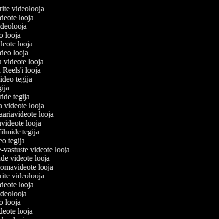
lerite videolooja
videote looja
videolooja
eo looja
ideote looja
ideo looja
a videote looja
i Reels'i looja
video tegija
egija
ride tegija
ra videote looja
ariavideote looja
videote looja
filmide tegija
deo tegija
e-vastuste videote looja
ade videote looja
oomavideote looja
lerite videolooja
videote looja
videolooja
eo looja
ideote looja