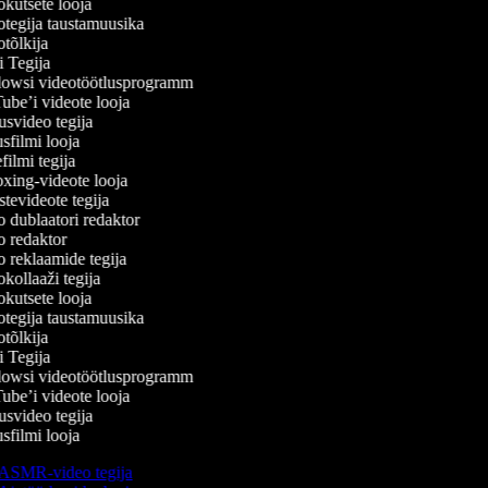
kutsete looja
tegija taustamuusika
tõlkija
 Tegija
wsi videotöötlusprogramm
be’i videote looja
svideo tegija
filmi looja
lmi tegija
ing-videote looja
evideote tegija
 dublaatori redaktor
 redaktor
 reklaamide tegija
ollaaži tegija
kutsete looja
tegija taustamuusika
tõlkija
 Tegija
wsi videotöötlusprogramm
be’i videote looja
svideo tegija
filmi looja
ASMR-video tegija