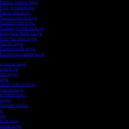
Fitnessi videote looja
Foto- ja videolooja
Fännivideo looja
Haridusvideote looja
Hääldusvideo looja
Häälnäoga videote looja
Instagrami Reels'i looja
Intervjuuvideo tegija
ntrode tegija
Karikatuuride tegija
Kinnisvara videote looja
avideote looja
eote looja
ide tegija
tegija
stuste videote looja
videote looja
videote looja
 tegija
 loomise tööriist
oja
ooja
ideote looja
etuste looja