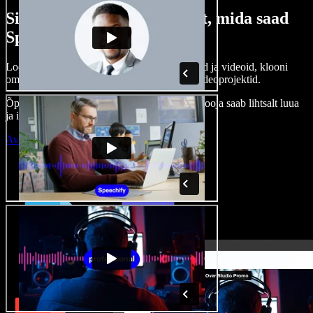
Siin on vaid väike osa sellest, mida saad
Speechify Studioga teha.
Loo voice-over’eid, kasuta tasuta pilte, helisid ja videoid, klooni
oma häält ja pane kokku terviklikud audio-videoprojektid.
Õppimiskõver puudub, kõik töötab veebis – looja saab lihtsalt luua
ja ideed kiiresti ellu viia.
Ava Studio