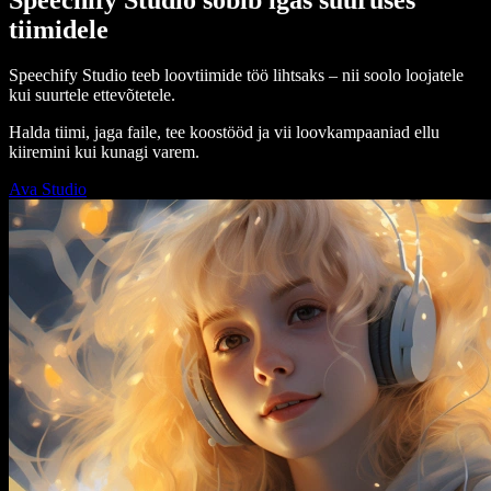
tiimidele
Speechify Studio teeb loovtiimide töö lihtsaks – nii soolo loojatele
kui suurtele ettevõtetele.
Halda tiimi, jaga faile, tee koostööd ja vii loovkampaaniad ellu
kiiremini kui kunagi varem.
Ava Studio