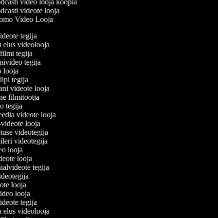
casti video looja koopia
casti videote looja
omo Video Looja
videote tegija
u elus videolooja
filmi tegija
onivideo tegija
eo looja
lipi tegija
ani videote looja
ne filmitootja
deo tegija
meedia videote looja
e-videote looja
etuse videotegija
reileri videotegija
deo looja
ideote looja
nialvideote tegija
videotegija
eote looja
video looja
videote tegija
u elus videolooja