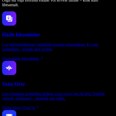
Olgu sul vaja tööriista endale või tervele tiimile – kõik käib
lihtsamalt.
Hääle kloonimine
Loo tehisintellektiga inimhääle kloone sekunditega. Ei vaja
paigaldust – töötab otse veebis.
Vaata hääle kloonimist
Voice Over
Loo reaalajas loomuliku kõlaga voice-over’eid AI abil. Tekstid,
videod, selgitused – ükskõik mis stiilis.
Vaata Voice Over’it