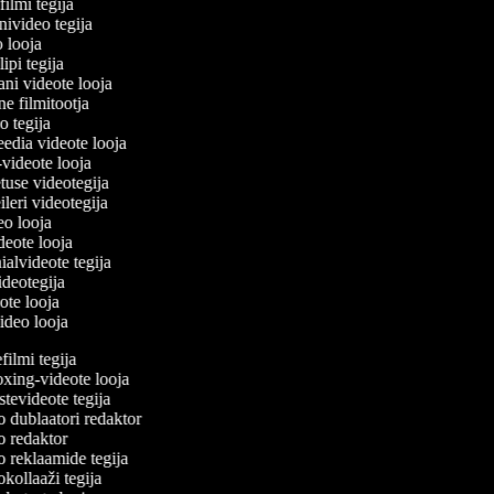
filmi tegija
onivideo tegija
eo looja
lipi tegija
ani videote looja
ne filmitootja
deo tegija
meedia videote looja
e-videote looja
etuse videotegija
reileri videotegija
deo looja
ideote looja
nialvideote tegija
videotegija
eote looja
video looja
lmi tegija
ing-videote looja
evideote tegija
 dublaatori redaktor
 redaktor
 reklaamide tegija
ollaaži tegija