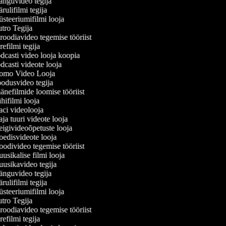
nguvideo tegija
ulifilmi tegija
teeriumifilmi looja
ro Tegija
oodiavideo tegemise tööriist
efilmi tegija
casti video looja koopia
casti videote looja
omo Video Looja
odusvideo tegija
nefilmide loomise tööriist
ifilmi looja
ci videolooja
a tuuri videote looja
givideoõpetuste looja
edisvideote looja
divideo tegemise tööriist
sikalise filmi looja
usikavideo tegija
nguvideo tegija
ulifilmi tegija
teeriumifilmi looja
ro Tegija
oodiavideo tegemise tööriist
efilmi tegija