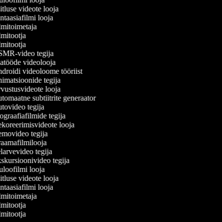
tluse videote looja
taasiafilmi looja
mitoimetaja
mitootja
mitootja
MR-video tegija
atööde videolooja
roidi videoloome tööriist
matsioonide tegija
ustusvideote looja
omaatne subtiitrite generaator
ovideo tegija
graafiafilmide tegija
oreerimisvideote looja
movideo tegija
aamafilmilooja
arvevideo tegija
kursioonivideo tegija
loofilmi looja
tluse videote looja
taasiafilmi looja
mitoimetaja
mitootja
mitootja