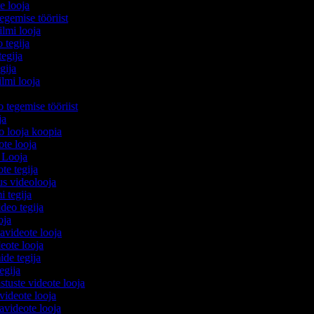
te looja
egemise tööriist
filmi looja
o tegija
tegija
egija
ilmi looja
o tegemise tööriist
ija
eo looja koopia
eote looja
o Looja
ote tegija
us videolooja
mi tegija
ideo tegija
ooja
avideote looja
eote looja
ide tegija
tegija
stuste videote looja
videote looja
videote looja