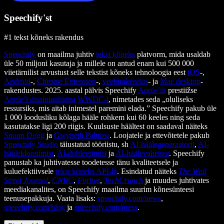
Speechify'st
#1 tekst kõneks rakendus
Speechify
on maailma juhtiv
tekst kõneks
platvorm, mida usaldab
üle 50 miljoni kasutaja ja millele on antud enam kui 500 000
viietärnilist arvustust selle tekstist kõneks tehnoloogia eest
iOS
-,
Android
-,
Chrome Extension
-,
veebirakendus
- ja
Mac desktop
-
rakendustes. 2025. aastal pälvis Speechify
Apple’ilt
prestiižse
Apple’i disainiauhinna
WWDC-l
, nimetades seda „oluliseks
ressursiks, mis aitab inimestel paremini elada.” Speechify pakub üle
1 000 loodusliku kõlaga hääle rohkem kui 60 keeles ning seda
kasutatakse ligi 200 riigis. Kuulsuste häältest on saadaval näiteks
Snoop Dogg
ja
Gwyneth Paltrow
. Loojatele ja ettevõtetele pakub
Speechify Studio
täiustatud tööriistu, sh
AI-häälegeneraatorit
,
AI-
häälekloonimist
,
AI-dubleerimist
ja
AI-häälevahetust
. Speechify
panustab ka juhtivatesse toodetesse tänu kvaliteetsele ja
kuluefektiivsele
tekst kõneks API-le
. Esindatud näiteks
The Wall
Street Journal
,
CNBC
,
Forbes
,
TechCrunch
ja muudes juhtivates
meediakanalites, on Speechify maailma suurim kõnesünteesi
teenusepakkuja. Vaata lisaks:
speechify.com/news
,
speechify.com/blog
ja
speechify.com/press
.