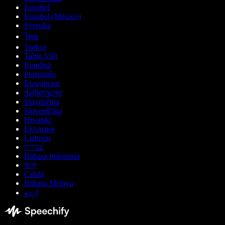
Español
Español (México)
Svenska
ไทย
Türkçe
Tiếng Việt
Română
Português
Български
ქართული
Slovenčina
Slovenščina
Hrvatski
Ελληνικά
Lietuvių
עברית
Bahasa Indonesia
বাংলা
Català
Bahasa Melayu
اردو