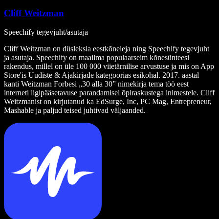
Cliff Weitzman
Speechify tegevjuht/asutaja
Cliff Weitzman on düsleksia eestkõneleja ning Speechify tegevjuht
ja asutaja. Speechify on maailma populaarseim kõnesünteesi
rakendus, millel on üle 100 000 viietärnilise arvustuse ja mis on App
Store'is Uudiste & Ajakirjade kategoorias esikohal. 2017. aastal
kanti Weitzman Forbesi „30 alla 30” nimekirja tema töö eest
interneti ligipääsetavuse parandamisel õpiraskustega inimestele. Cliff
Weitzmanist on kirjutanud ka EdSurge, Inc, PC Mag, Entrepreneur,
Mashable ja paljud teised juhtivad väljaanded.