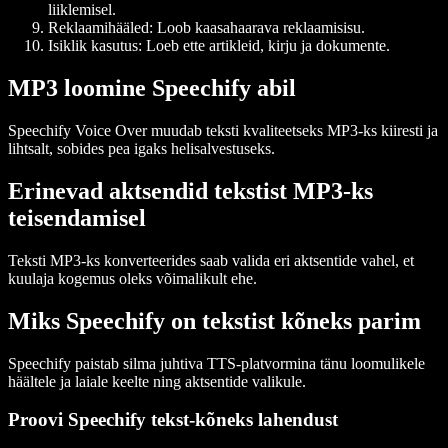
liiklemisel.
Reklaamihääled
: Loob kaasahaarava reklaamisisu.
Isiklik kasutus
: Loeb ette artikleid, kirju ja dokumente.
MP3 loomine Speechify abil
Speechify Voice Over muudab teksti kvaliteetseks MP3-ks kiiresti ja
lihtsalt, sobides pea igaks helisalvestuseks.
Erinevad aktsendid tekstist MP3-ks
teisendamisel
Teksti MP3-ks konverteerides saab valida eri aktsentide vahel, et
kuulaja kogemus oleks võimalikult ehe.
Miks Speechify on tekstist kõneks parim
Speechify paistab silma juhtiva TTS-platvormina tänu loomulikele
häältele ja laiale keelte ning aktsentide valikule.
Proovi Speechify tekst-kõneks lahendust