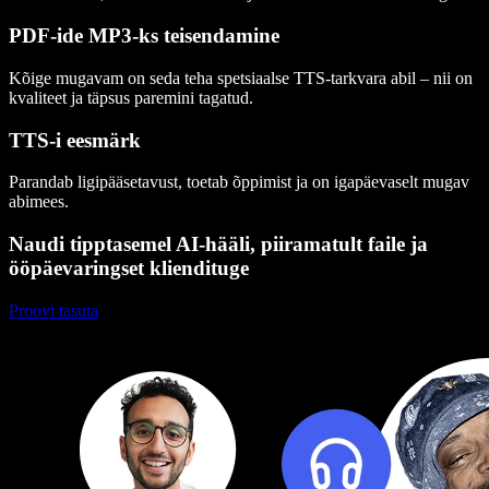
PDF-ide MP3-ks teisendamine
Kõige mugavam on seda teha spetsiaalse TTS-tarkvara abil – nii on
kvaliteet ja täpsus paremini tagatud.
TTS-i eesmärk
Parandab ligipääsetavust, toetab õppimist ja on igapäevaselt mugav
abimees.
Naudi tipptasemel AI-hääli, piiramatult faile ja
ööpäevaringset kliendituge
Proovi tasuta