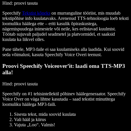
Hind
: proovi tasuta
Speechify
Tekstist kõneks
on murranguline tööriist, mis muudab
tekstipõhise info kuulatavaks. Arenenud TTS-tehnoloogia loeb teksti
loomuliku häälega ette – eriti kasulik õpiraskustega,
nägemispuudega inimestele või neile, kes eelistavad kuulmist.
Töötab sujuvalt paljudel seadmetel ja platvormidel, et saaksid
kuulata ka liikvel olles.
Pane tähele, MP3-faile ei saa kuulamiseks alla laadida. Kui soovid
seda võimalust, kasuta Speechify Voice Overi teenust.
Proovi Speechify Voiceover’it: laadi oma TTS-MP3
alla!
Hind
: proovi tasuta
Speechify on #1 tehisintellektil põhinev häälegeneraator. Speechify
Voice Over on väga lihtne kasutada – saad tekstist minutitega
loomuliku häälega MP3-faili.
Sisesta tekst, mida soovid kuulata
Vali hääl ja kiirus
Vajuta „Loo“. Valmis!