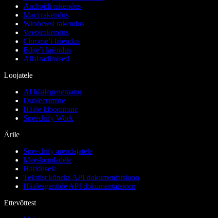
Androidi rakendus
Maci rakendus
Windowsi rakendus
Veebirakendus
Chrome’i laiendus
Edge’i laiendus
Allalaadimised
Loojatele
AI häälegeneraator
Dubleerimine
Hääle kloonimine
Speechify Work
Ärile
Speechify arendajatele
Meeskondadele
Haridusele
Tekstist kõneks API dokumentatsioon
Hääleagentide API dokumentatsioon
Ettevõttest