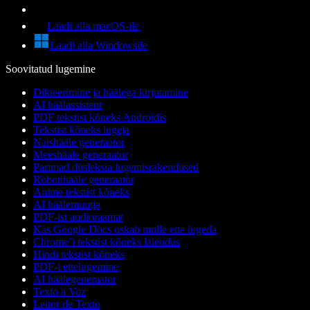
Laadi alla macOS-ile
Laadi alla Windowsile
Soovitatud lugemine
Dikteerimine ja häälega kirjutamine
AI häälassistent
PDF tekstist kõneks Androidis
Tekstist kõneks lugeja
Naishääle generaator
Meeshääle generaator
Parimad düsleksia lugemisrakendused
Robotihääle generaator
Anime tekstist kõneks
AI häälemuutja
PDF-ist audioraamat
Kas Google Docs oskab mulle ette lugeda
Chrome’i tekstist kõneks laiendus
Hindi tekstist kõneks
PDF-i ettelugemine
AI häälegeneraator
Texto a Voz
Leitor de Texto