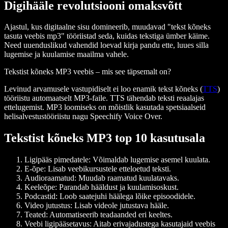
Digihääle revolutsiooni omaksvõtt
Ajastul, kus digitaalne sisu domineerib, muudavad "tekst kõneks
tasuta veebis mp3" tööriistad seda, kuidas tekstiga ümber käime.
Need uuenduslikud vahendid loevad kirja pandu ette, luues silla
lugemise ja kuulamise maailma vahele.
Tekstist kõneks MP3 veebis – mis see täpsemalt on?
Levinud arvamusele vastupidiselt ei loo enamik tekst kõneks (
TTS
)
tööriistu automaatselt MP3-faile. TTS tähendab teksti reaalajas
ettelugemist. MP3 loomiseks on mõistlik kasutada spetsiaalseid
helisalvestustööriistu nagu Speechify Voice Over.
Tekstist kõneks MP3 top 10 kasutusala
Ligipääs pimedatele
: Võimaldab lugemise asemel kuulata.
E-õpe
: Lisab veebikursustele etteloetud teksti.
Audioraamatud
: Muudab raamatud kuulatavaks.
Keeleõpe
: Parandab hääldust ja kuulamisoskust.
Podcastid
: Loob saatejuhi häälega lõike episoodidele.
Video jutustus
: Lisab videole jutustava hääle.
Teated
: Automatiseerib teadaanded eri keeltes.
Veebi ligipääsetavus
: Aitab erivajadustega kasutajaid veebis