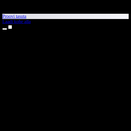
Proovi tasuta
Laadi kohe alla
Tooted
Tekst kõneks
iPhone’i ja iPadi rakendused
Androidi rakendus
Chrome’i laiendus
Edge’i laiendus
Veebirakendus
Maci rakendus
Windowsi rakendus