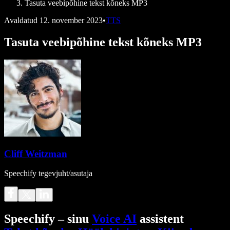
Tasuta veebipõhine tekst kõneks MP3
Avaldatud
12. november 2023
•
TTS
Tasuta veebipõhine tekst kõneks MP3
Cliff Weitzman
Speechify tegevjuht/asutaja
Speechify – sinu
Voice AI
assistent