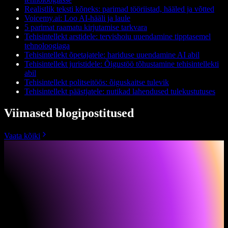
Realistlik teksti kõneks: parimad tööriistad, hääled ja võtted
Voicemy.ai: Loo AI-hääli ja laule
5 parimat raamatu kirjutamise tarkvara
Tehisintellekt arstidele: tervishoiu uuendamine tipptasemel
tehnoloogiaga
Tehisintellekt õpetajatele: hariduse uuendamine AI abil
Tehisintellekt juristidele: Õigustöö tõhustamine tehisintellekti
abil
Tehisintellekt politseitöös: õiguskaitse tulevik
Tehisintellekt päästjatele: nutikad lahendused tulekustutuses
Viimased blogipostitused
Vaata kõiki