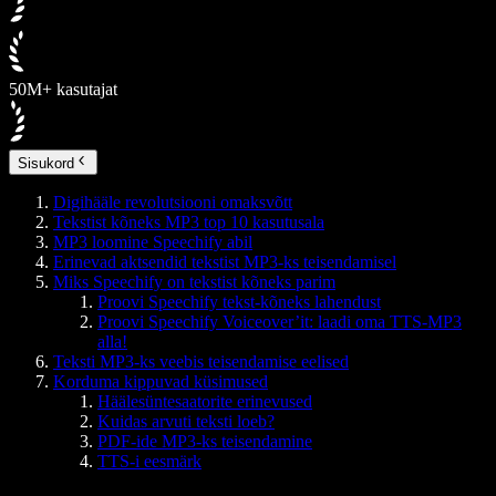
50M+ kasutajat
Sisukord
Digihääle revolutsiooni omaksvõtt
Tekstist kõneks MP3 top 10 kasutusala
MP3 loomine Speechify abil
Erinevad aktsendid tekstist MP3-ks teisendamisel
Miks Speechify on tekstist kõneks parim
Proovi Speechify tekst-kõneks lahendust
Proovi Speechify Voiceover’it: laadi oma TTS-MP3
alla!
Teksti MP3-ks veebis teisendamise eelised
Korduma kippuvad küsimused
Häälesüntesaatorite erinevused
Kuidas arvuti teksti loeb?
PDF-ide MP3-ks teisendamine
TTS-i eesmärk