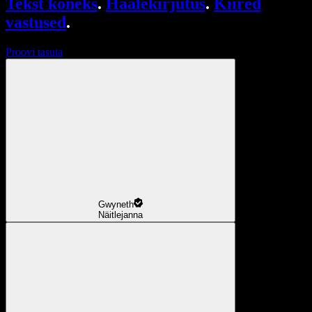
Tekst kõneks
.
Häälekirjutus
.
Kiired
vastused
.
Proovi tasuta
Gwyneth
Näitlejanna