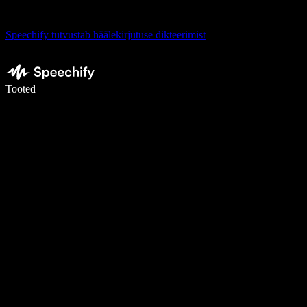
Speechify tutvustab häälekirjutuse dikteerimist
Kirjuta häälega 5× kiiremini
Tooted
Loe lähemalt