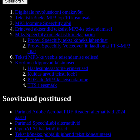
Sisukord
Digihääle revolutsiooni omaksvõtt
Tekstist kõneks MP3 top 10 kasutusala
MP3 loomine Speechify abil
Erinevad aktsendid tekstist MP3-ks teisendamisel
Miks Speechify on tekstist kõneks parim
Proovi Speechify tekst-kõneks lahendust
Proovi Speechify Voiceover’it: laadi oma TTS-MP3
alla!
Teksti MP3-ks veebis teisendamise eelised
Korduma kippuvad küsimused
Häälesüntesaatorite erinevused
Kuidas arvuti teksti loeb?
PDF-ide MP3-ks teisendamine
TTS-i eesmärk
Soovitatud postitused
Parimad Adobe Acrobat PDF Readeri alternatiivid 2024.
aastal
Parimad SpeechLabi alternatiivid
OpenAI AI hääletööriistad
Tekst kõneks: põhjalik juhend tekstikõnesünteesi
tehnoloogiasse