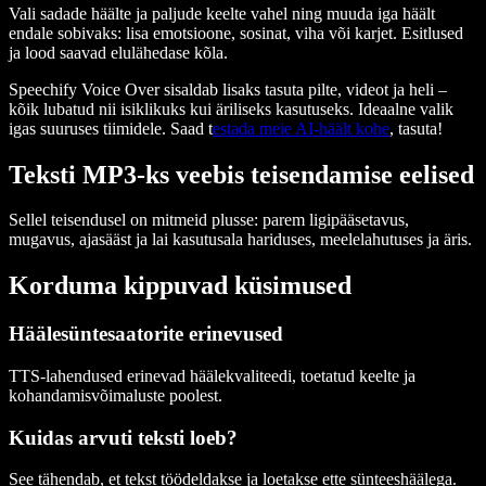
Vali sadade häälte ja paljude keelte vahel ning muuda iga häält
endale sobivaks: lisa emotsioone, sosinat, viha või karjet. Esitlused
ja lood saavad elulähedase kõla.
Speechify Voice Over sisaldab lisaks tasuta pilte, videot ja heli –
kõik lubatud nii isiklikuks kui äriliseks kasutuseks. Ideaalne valik
igas suuruses tiimidele. Saad t
estada meie AI-häält kohe
, tasuta!
Teksti MP3-ks veebis teisendamise eelised
Sellel teisendusel on mitmeid plusse: parem ligipääsetavus,
mugavus, ajasääst ja lai kasutusala hariduses, meelelahutuses ja äris.
Korduma kippuvad küsimused
Häälesüntesaatorite erinevused
TTS-lahendused erinevad häälekvaliteedi, toetatud keelte ja
kohandamisvõimaluste poolest.
Kuidas arvuti teksti loeb?
See tähendab, et tekst töödeldakse ja loetakse ette sünteeshäälega.