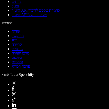
צוותים
חינוך
תיעוד API להמרת טקסט לדיבור
תיעוד API של סוכני קול
החברה
אודות
צרו קשר
בלוג
קריירה
שותפים
מרכז העזרה
סטטוס
עיתונות
ערכת המותג
עקבו אחרי Speechify