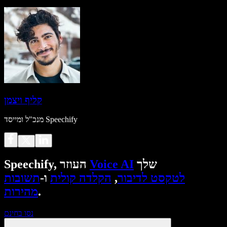
קליף ויצמן
מנכ"ל ומייסד Speechify
שלך
Voice AI
Speechify, העוזר
לטקסט לדיבור
,
הקלדה קולית
ו-
תשובות
.
מהירות
נסו בחינם