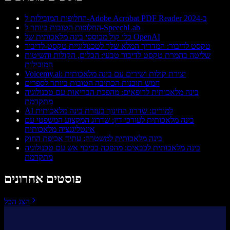
החלופות המובילות ל-Adobe Acrobat PDF Reader ב-2024
החלופות הטובות ביותר ל-SpeechLab
כלי קול מבוססי בינה מלאכותית של OpenAI
טקסט לדיבור: המדריך המלא שלך לטכנולוגיית טקסט-לדיבור
שליטה בהמרת טקסט לדיבור טבעי: הכלים, הקולות והשיטות
המובילות
Voicemy.ai: יצירת קולות ושירים עם בינה מלאכותית
חמש תוכנות הכתיבה הטובות ביותר לספרים
בינה מלאכותית לרופאים: מהפכת הבריאות עם טכנולוגיה
מתקדמת
AI למורים: שדרוג החינוך בעזרת בינה מלאכותית
בינה מלאכותית לעורכי דין: שדרוג המקצוע המשפטי עם
אינטליגנציה מלאכותית
בינה מלאכותית למשטרה: עתיד אכיפת החוק
בינה מלאכותית לכבאים: מהפכה בכיבוי אש עם טכנולוגיה
מתקדמת
פוסטים אחרונים
הצג הכל