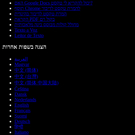
האם Google Docs יכול להקריא לי טקסט?
תוסף Chrome להמרת טקסט לדיבור
המרת טקסט לדיבור בהינדית
הקראת PDF בקול רם
מחולל קולות מבוסס בינה מלאכותית
Texto a Voz
Leitor de Texto
הצגה בשפות אחרות
العربية
Magyar
中文 (简体)
中文 (台灣)
中文 (简体 中国大陆)
Čeština
Dansk
Nederlands
English
Français
Suomi
Deutsch
हिन्दी
Italiano