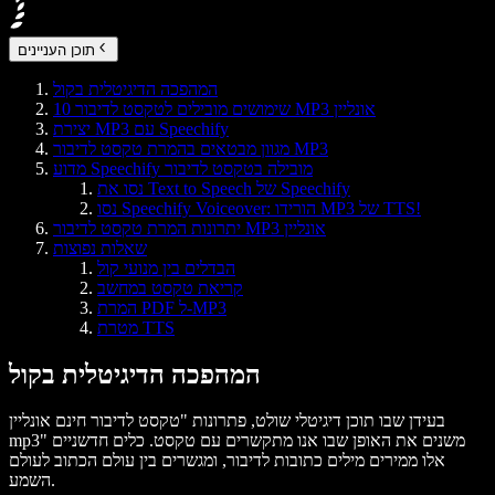
תוכן העניינים
המהפכה הדיגיטלית בקול
10 שימושים מובילים לטקסט לדיבור MP3 אונליין
יצירת MP3 עם Speechify
מגוון מבטאים בהמרת טקסט לדיבור MP3
מדוע Speechify מובילה בטקסט לדיבור
נסו את Text to Speech של Speechify
נסו Speechify Voiceover: הורידו MP3 של TTS!
יתרונות המרת טקסט לדיבור MP3 אונליין
שאלות נפוצות
הבדלים בין מנועי קול
קריאת טקסט במחשב
המרת PDF ל-MP3
מטרת TTS
המהפכה הדיגיטלית בקול
בעידן שבו תוכן דיגיטלי שולט, פתרונות "טקסט לדיבור חינם אונליין
mp3" משנים את האופן שבו אנו מתקשרים עם טקסט. כלים חדשניים
אלו ממירים מילים כתובות לדיבור, ומגשרים בין עולם הכתוב לעולם
השמע.