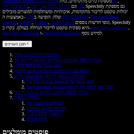
,
מחולל קולות AI
מספקת כלים מתקדמים, כולל
Speechify Studio
. Speechify גם מספקת
מחליף קולות AI
וגם
דיבוב AI
,
שיבוטי קול AI
יכולות טקסט לדיבור מתקדמות, איכותיות ומשתלמות למוצרים מובילים
The Wall Street
שלה. הופיעה ב-
API לטקסט לדיבור
באמצעות ה-
וגופי חדשות נוספים, Speechify
TechCrunch
,
Forbes
,
CNBC
,
Journal
,
speechify.com/news
היא ספקית טקסט לדיבור הגדולה בעולם. בקרו ב-
למידע נוסף.
speechify.com/press
ו-
speechify.com/blog
תוכן העניינים
המהפכה הדיגיטלית בקול
10 שימושים מובילים לטקסט לדיבור MP3 אונליין
יצירת MP3 עם Speechify
מגוון מבטאים בהמרת טקסט לדיבור MP3
מדוע Speechify מובילה בטקסט לדיבור
נסו את Text to Speech של Speechify
נסו Speechify Voiceover: הורידו MP3 של TTS!
יתרונות המרת טקסט לדיבור MP3 אונליין
שאלות נפוצות
הבדלים בין מנועי קול
קריאת טקסט במחשב
המרת PDF ל-MP3
מטרת TTS
פוסטים מומלצים