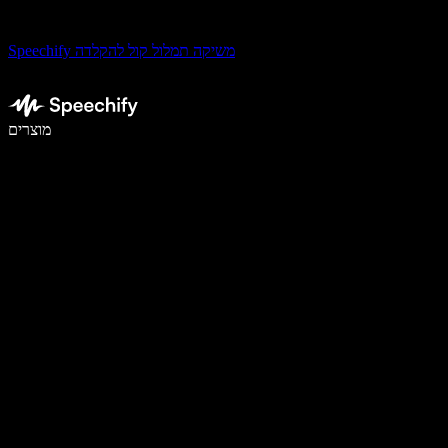
Speechify משיקה תמלול קול להקלדה
לכתוב פי 5 מהר יותר עם הכתבה קולית
מוצרים
למידע נוסף