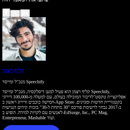
קליף ויצמן
מנכ"ל ומייסד Speechify
קליף ויצמן הוא פעיל למען דיסלקסיה, מנכ"ל ומייסד Speechify,
אפליקציית טקסט־לדיבור המובילה בעולם, עם למעלה מ-100,000 דירוגי
חמישה כוכבים ודירוג ראשון ב-App Store בקטגוריית חדשות ומגזינים.
ב-2017 נבחר לרשימת פורבס "30 מתחת ל-30" בזכות קידום הנגישות
לאנשים עם לקויות למידה. הופיע ב-EdSurge, Inc., PC Mag,
Entrepreneur, Mashable ועוד.