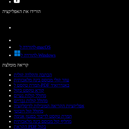
הורידו את האפליקציה
להורדה ל-macOS
להורדה ל-Windows
קריאה מומלצת
הכתבה והקלדה קולית
עוזר קולי מבוסס בינה מלאכותית
המרת טקסט ל-PDF באנדרואיד
קורא טקסט בקול
מחולל קולות נשיים
מחולל קולות גבריים
אפליקציות הקריאה המובילות לדיסלקציה
מחולל קול רובוטי
המרת טקסט לדיבור בסגנון אנימה
מחליף קול מבוסס בינה מלאכותית
הקראת PDF בקול