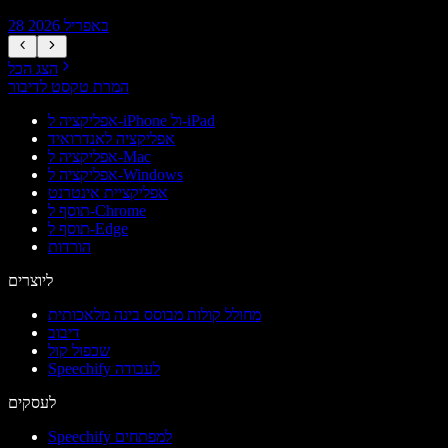
28 באפריל 2026
הצג הכל
המרת טקסט לדיבור
אפליקציה ל-iPhone ול-iPad
אפליקציה לאנדרואיד
אפליקציה ל-Mac
אפליקציה ל-Windows
אפליקציית אינטרנט
תוסף ל-Chrome
תוסף ל-Edge
הורדות
ליוצרים
מחולל קולות מבוסס בינה מלאכותית
דיבוב
שכפול קול
Speechify לעבודה
לעסקים
Speechify למפתחים