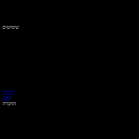
שימושים
הורדה
API
החברה