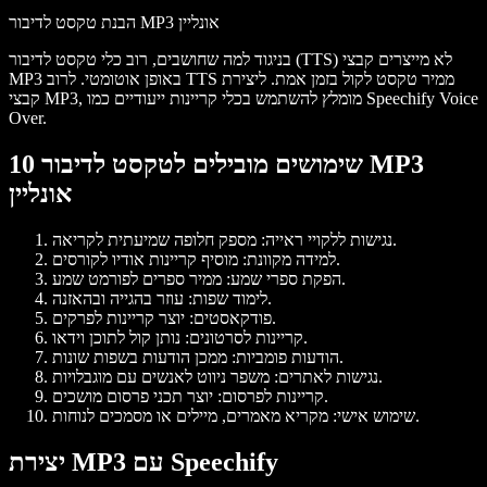
הבנת טקסט לדיבור MP3 אונליין
בניגוד למה שחושבים, רוב כלי טקסט לדיבור (TTS) לא מייצרים קבצי
MP3 באופן אוטומטי. לרוב TTS ממיר טקסט לקול בזמן אמת. ליצירת
קבצי MP3, מומלץ להשתמש בכלי קריינות ייעודיים כמו Speechify Voice
Over.
10 שימושים מובילים לטקסט לדיבור MP3
אונליין
: מספק חלופה שמיעתית לקריאה.
נגישות ללקויי ראייה
: מוסיף קריינות אודיו לקורסים.
למידה מקוונת
: ממיר ספרים לפורמט שמע.
הפקת ספרי שמע
: עוזר בהגייה ובהאזנה.
לימוד שפות
: יוצר קריינות לפרקים.
פודקאסטים
: נותן קול לתוכן וידאו.
קריינות לסרטונים
: ממכן הודעות בשפות שונות.
הודעות פומביות
: משפר ניווט לאנשים עם מוגבלויות.
נגישות לאתרים
: יוצר תכני פרסום מושכים.
קריינות לפרסום
: מקריא מאמרים, מיילים או מסמכים לנוחות.
שימוש אישי
יצירת MP3 עם Speechify