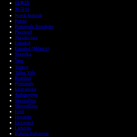
日本語
한국어
Norsk bokmål
Polski
Português Brasileiro
Русский
Українська
Español
Español (México)
Svenska
ไทย
Türkçe
Tiếng Việt
Română
Português
Български
ქართული
Slovenčina
Slovenščina
Eesti
Hrvatski
Ελληνικά
Lietuvių
Bahasa Indonesia