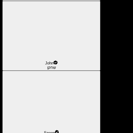
John
שחקן
Snoop