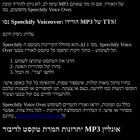
שימו לב, לא ניתן להוריד קובץ MP3 של האודיו. אם זה מה שאתם
מחפשים, נסו Speechify Voice Over.
נסו Speechify Voiceover: הורידו MP3 של TTS!
עלות
: ניסיון חינם
Speechify הוא מחולל הקריינות מבוסס ה-AI מס' 1. Speechify Voice
Over קל לשימוש – בתוך דקות תהפכו כל טקסט לאודיו טבעי.
הזינו את הטקסט שתרצו לשמוע
בחרו קול ומהירות האזנה
לחצו "צור". זה הכול!
בחרו מתוך מאות קולות, אינספור שפות, והתאימו כל קול באופן אישי.
הוסיפו רגשות כמו לחישה, כעס או צעקה. תנו לסיפורים או למצגות שלכם
להתעורר לחיים עם קול טבעי ועשיר.
Speechify Voice Over כולל גם תמונות, וידאו ואודיו חינמיים לשימוש
מסחרי או אישי. זו הבחירה המומלצת לקריינות – לכל גודל צוות. אפשר
, בחינם!
ל
נסות את קול הבינה שלנו
יתרונות המרת טקסט לדיבור MP3 אונליין