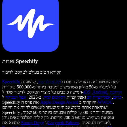
אודות Speechify
הקורא הטוב בעולם לטקסט לדיבור
היא הפלטפורמה המובילה בעולם ל
טקסט לדיבור
, שנשענת
Speechify
על למעלה מ-50 מיליון משתמשים ומגובה ביותר מ-500,000 ביקורות
הרחבת
,
Android
,
iOS
חמישה כוכבים על מוצרי הטקסט לדיבור שלה ל-
כרום
,
אפליקציית ווב
ואפליקציית
דסקטופ למק
. ב-2025,
אפל העניקה
ל-
,
WWDC
היוקרתי ב-
Apple Design Award
Speechify את פרס ה-
ותיארה אותה כ"משאב חיוני שעוזר לאנשים לחיות את חייהם."
Speechify מציעה יותר מ-1,000 קולות טבעיים ביותר מ-60 שפות,
ונמצאת בשימוש כמעט ב-200 מדינות. בין קולות הסלבריטאים ניתן
. ליוצרים ולעסקים,
Gwyneth Paltrow
ו-
Snoop Dogg
למצוא את