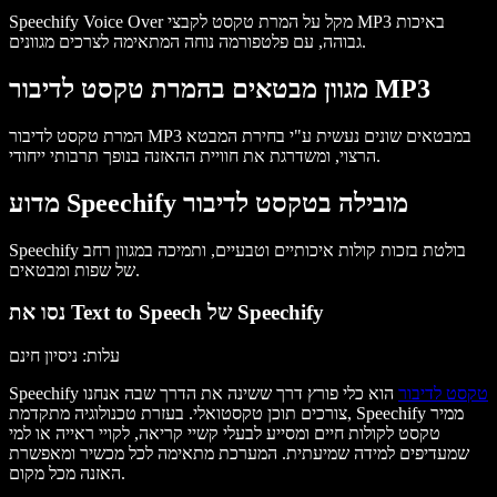
Speechify Voice Over מקל על המרת טקסט לקבצי MP3 באיכות
גבוהה, עם פלטפורמה נוחה המתאימה לצרכים מגוונים.
מגוון מבטאים בהמרת טקסט לדיבור MP3
המרת טקסט לדיבור MP3 במבטאים שונים נעשית ע"י בחירת המבטא
הרצוי, ומשדרגת את חוויית ההאזנה בנופך תרבותי ייחודי.
מדוע Speechify מובילה בטקסט לדיבור
Speechify בולטת בזכות קולות איכותיים וטבעיים, ותמיכה במגוון רחב
של שפות ומבטאים.
נסו את Text to Speech של Speechify
עלות
: ניסיון חינם
טקסט לדיבור
הוא כלי פורץ דרך ששינה את הדרך שבה אנחנו
Speechify
צורכים תוכן טקסטואלי. בעזרת טכנולוגיה מתקדמת, Speechify ממיר
טקסט לקולות חיים ומסייע לבעלי קשיי קריאה, לקויי ראייה או למי
שמעדיפים למידה שמיעתית. המערכת מתאימה לכל מכשיר ומאפשרת
האזנה מכל מקום.