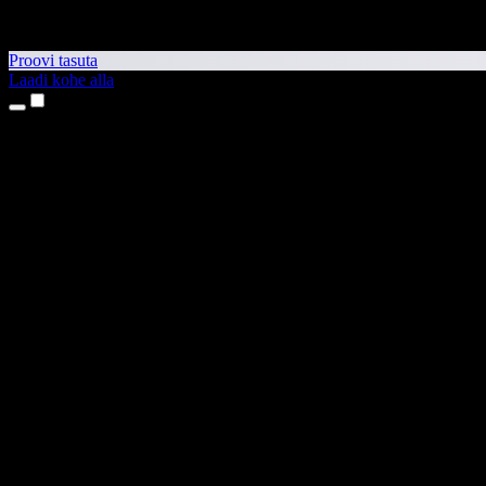
Proovi tasuta
Laadi kohe alla
Tooted
Tekst kõneks
iPhone’i ja iPadi rakendused
Androidi rakendus
Chrome’i laiendus
Edge’i laiendus
Veebirakendus
Maci rakendus
Windowsi rakendus