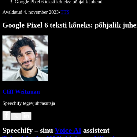
Google Pixel 6 teksti kõneks: põhjalik juhend
Avaldatud
4. november 2023
•
TTS
Google Pixel 6 teksti kõneks: põhjalik juh
Cliff Weitzman
Speechify tegevjuht/asutaja
Speechify – sinu
Voice AI
assistent