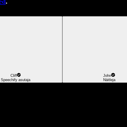
ed
.
Cliff
John
Speechify asutaja
Näitleja