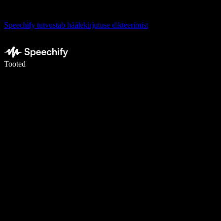
Speechify tutvustab häälekirjutuse dikteerimist
Kirjuta häälega 5× kiiremini
Tooted
Loe lähemalt