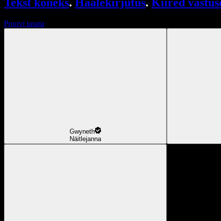
Tekst kõneks
.
Häälekirjutus
.
Kiired vastus
Proovi tasuta
Gwyneth
Näitlejanna