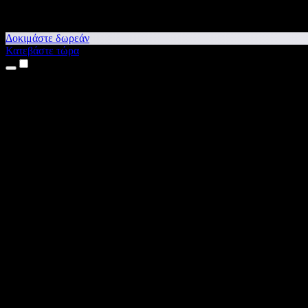
Δοκιμάστε δωρεάν
Κατεβάστε τώρα
Προϊόντα
Κείμενο σε Ομιλία
Εφαρμογές για iPhone & iPad
Εφαρμογή για Android
Επέκταση για Chrome
Επέκταση για Edge
Web εφαρμογή
Εφαρμογή για Mac
Εφαρμογή για Windows