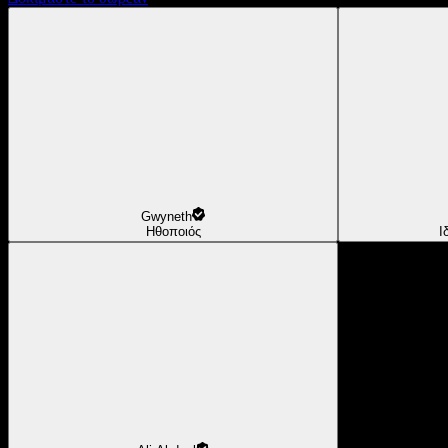
Gwyneth
Ηθοποιός
Ι