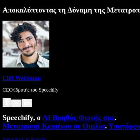
Αποκαλύπτοντας τη Δύναμη της Μετατροπή
Cliff Weitzman
CEO/Ιδρυτής του Speechify
Speechify, ο
AI Βοηθός Φωνής σας
.
Μετατροπή Κειμένου σε Ομιλία
.
Υπαγόρε
Δοκιμάστε το δωρεάν