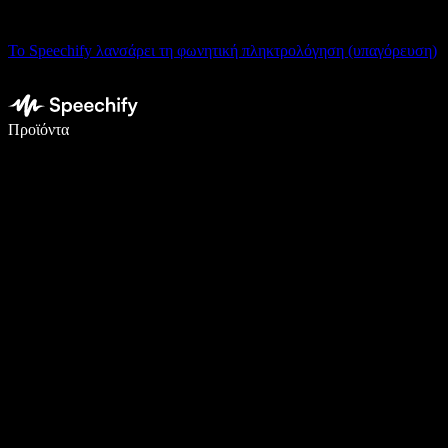
Το Speechify λανσάρει τη φωνητική πληκτρολόγηση (υπαγόρευση)
Γράψτε 5× πιο γρήγορα με φωνητική πληκτρολόγηση
Προϊόντα
Μάθετε περισσότερα