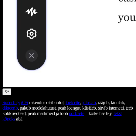
Speechify
iOS
rakendus otsib infot,
loeb ette
,
jutustab
, räägib, kirjutab,
dikteerib
, pakub meelelahutust, peab loengut, küsitleb, sirvib internetti, teeb
kokkuvõtteid, peab märkmeid ja loob
podcaste
– kõike hääle ja
tekst
kõneks
abil