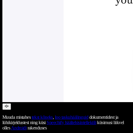
Muuda mistahes
tekst kõneks
,
loo taskuhäälinguid
dokumentidest ja
lühikirjeldustest ning küsi
Speechify häältehisintellektilt
küsimusi liikvel
olles
Androidi
rakenduses