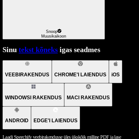
Snoop
Muusikaikoon
Sinu
tekst kõneks
igas seadmes
VEEBIRAKENDUS
CHROME'I LAIENDUS
iOS
WINDOWSI RAKENDUS
MACI RAKENDUS
ANDROID
EDGE'I LAIENDUS
Laadi Speechify veebirakendusse üles ükskõik milline PDF ja lase