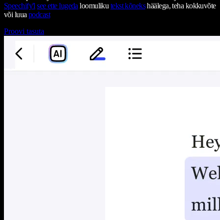
Speechify'l
see ette lugeda
loomuliku
tekst kõneks
häälega, teha kokkuvõte
või luua
podcast
Proovi tasuta