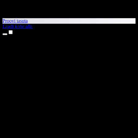
Proovi tasuta
Laadi kohe alla
Tooted
Tekst kõneks
iPhone’i ja iPadi rakendused
Androidi rakendus
Chrome’i laiendus
Edge’i laiendus
Veebirakendus
Maci rakendus
Windowsi rakendus