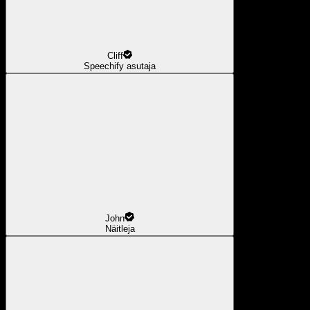
Cliff
Speechify asutaja
John
Näitleja