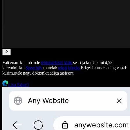
Vali enam kui tuhande
tehisintellekti hääle
seast ja kuula kuni 4,5×
kiiremini, kui
Speechify
muudab
teksti kõneks
Edge'i brauseris ning vastab
küsimustele nagu doktorikraadiga assistent
Lisa Edge'i