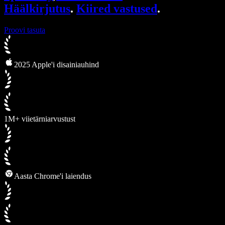
Häälkirjutus
.
Kiired vastused
.
Proovi tasuta
2025 Apple'i disainiauhind
1M+ viietärniarvustust
Aasta Chrome'i laiendus