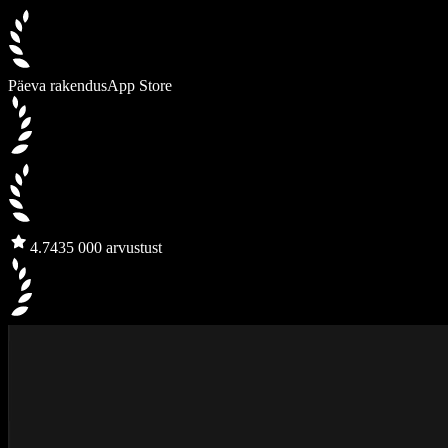
Päeva rakendus
App Store
4.7
435 000 arvustust