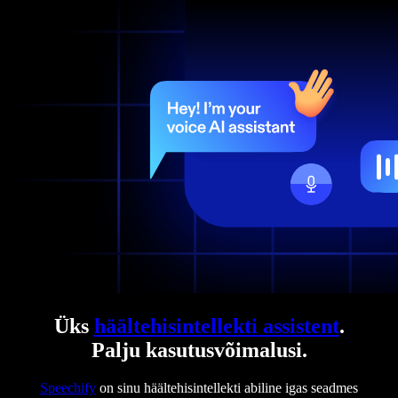
Üks
häältehisintellekti assistent
.
Palju kasutusvõimalusi.
Speechify
on sinu häältehisintellekti abiline igas seadmes