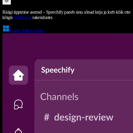
Räägi tippimise asemel – Speechify paneb sinu sõnad kirja ja loeb kõik ette
kõigis
Windowsi
rakendustes
Laadi Windowsile