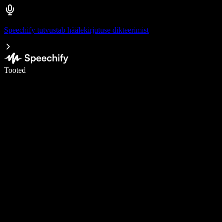
Speechify tutvustab häälekirjutuse dikteerimist
Kirjuta häälega 5× kiiremini
Tooted
Loe lähemalt