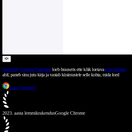
Speechify
Chrome'i laiendus
loeb brauseris ette kõik loetava
tekst kõneks
abil, paneb sinu jutu kirja ja vastab küsimustele selle kohta, mida loed
Lisa Chrome'i
2023. aasta lemmikrakendus
Google Chrome