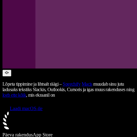
Lõpeta tippimine ja lihtsalt räägi –
Speechify
Macis
muudab sinu jutu
ladusaks tekstiks Slackis, Outlookis, Cursoris ja igas muus rakenduses ning
loeb ette kõik
, mis ekraanil on
Laadi macOS-ile
Päeva rakendus
App Store