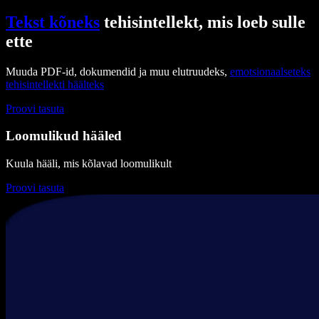
Tekst kõneks
tehisintellekt, mis loeb sulle
ette
Muuda PDF-id, dokumendid ja muu elutruudeks,
emotsionaalseteks
tehisintellekti häälteks
Proovi tasuta
Loomulikud hääled
Kuula hääli, mis kõlavad loomulikult
Proovi tasuta