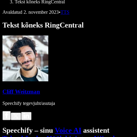
Tekst kõneks RingCentral
Avaldatud
2. november 2023
•
TTS
Tekst kõneks RingCentral
Cliff Weitzman
Speechify tegevjuht/asutaja
Speechify – sinu
Voice AI
assistent