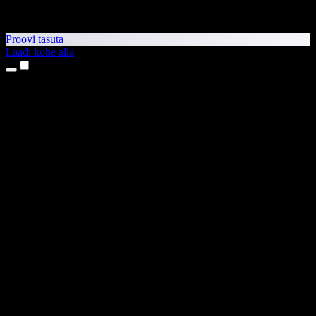
Proovi tasuta
Laadi kohe alla
Tooted
Tekst kõneks
iPhone’i ja iPadi rakendused
Androidi rakendus
Chrome’i laiendus
Edge’i laiendus
Veebirakendus
Maci rakendus
Windowsi rakendus