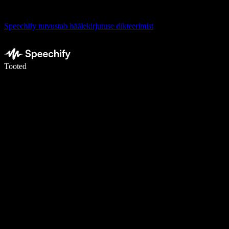
Speechify tutvustab häälekirjutuse dikteerimist
Kirjuta häälega 5× kiiremini
Tooted
Loe lähemalt