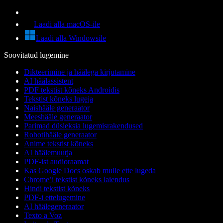
Laadi alla macOS-ile
Laadi alla Windowsile
Soovitatud lugemine
Dikteerimine ja häälega kirjutamine
AI häälassistent
PDF tekstist kõneks Androidis
Tekstist kõneks lugeja
Naishääle generaator
Meeshääle generaator
Parimad düsleksia lugemisrakendused
Robotihääle generaator
Anime tekstist kõneks
AI häälemuutja
PDF-ist audioraamat
Kas Google Docs oskab mulle ette lugeda
Chrome’i tekstist kõneks laiendus
Hindi tekstist kõneks
PDF-i ettelugemine
AI häälegeneraator
Texto a Voz