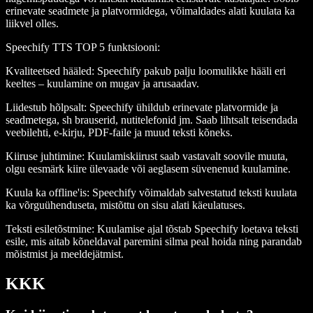
erinevate seadmete ja platvormidega, võimaldades alati kuulata ka
liikvel olles.
Speechify TTS TOP 5 funktsiooni
:
Kvaliteetsed hääled
: Speechify pakub palju loomulikke hääli eri
keeltes – kuulamine on mugav ja arusaadav.
Liidestub hõlpsalt
: Speechify ühildub erinevate platvormide ja
seadmetega, sh brauserid, nutitelefonid jm. Saab lihtsalt teisendada
veebilehti, e-kirju, PDF-faile ja muud teksti kõneks.
Kiiruse juhtimine
: Kuulamiskiirust saab vastavalt soovile muuta,
olgu eesmärk kiire ülevaade või aeglasem süvenenud kuulamine.
Kuula ka offline'is
: Speechify võimaldab salvestatud teksti kuulata
ka võrguühenduseta, mistõttu on sisu alati käeulatuses.
Teksti esiletõstmine
: Kuulamise ajal tõstab Speechify loetava teksti
esile, mis aitab kõneldaval paremini silma peal hoida ning parandab
mõistmist ja meeldejätmist.
KKK