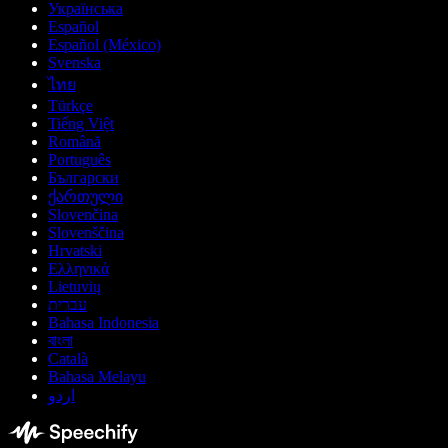
Українська
Español
Español (México)
Svenska
ไทย
Türkçe
Tiếng Việt
Română
Português
Български
ქართული
Slovenčina
Slovenščina
Hrvatski
Ελληνικά
Lietuvių
עברית
Bahasa Indonesia
বাংলা
Català
Bahasa Melayu
اردو