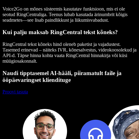
Voice2Go on mõnes süsteemis kasutatav funktsioon, mis ei ole
seotud RingCentraliga. Teenus lubab kasutada ärinumbrit kõigis
seadmetes—see lisab paindlikkust ja liikumisvabadust.
Kui palju maksab RingCentral tekst kõneks?
RingCentral tekst kõneks hind oleneb paketist ja vajadustest.
Tasemed erinevad – näiteks IVR, kõnesalvestus, videokoosolekud ja
API-d. Täpse hinna kohta vaata RingCentral hinnakirja või küsi
müügiosakonnalt.
Naudi tipptasemel AI-hääli, piiramatult faile ja
ööpäevaringset kliendituge
Proovi tasuta