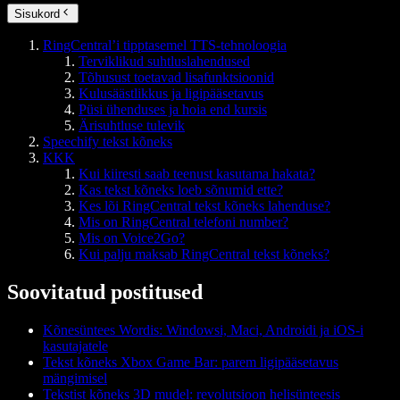
Sisukord
RingCentral’i tipptasemel TTS-tehnoloogia
Terviklikud suhtluslahendused
Tõhusust toetavad lisafunktsioonid
Kulusäästlikkus ja ligipääsetavus
Püsi ühenduses ja hoia end kursis
Ärisuhtluse tulevik
Speechify tekst kõneks
KKK
Kui kiiresti saab teenust kasutama hakata?
Kas tekst kõneks loeb sõnumid ette?
Kes lõi RingCentral tekst kõneks lahenduse?
Mis on RingCentral telefoni number?
Mis on Voice2Go?
Kui palju maksab RingCentral tekst kõneks?
Soovitatud postitused
Kõnesüntees Wordis: Windowsi, Maci, Androidi ja iOS-i
kasutajatele
Tekst kõneks Xbox Game Bar: parem ligipääsetavus
mängimisel
Tekstist kõneks 3D mudel: revolutsioon helisünteesis