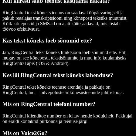
Kui kiiresti saab teenust kasutama hakata?
RingCentral tekst kõneks teenus on saadaval ööpäevaringselt ja
pakub reaalajas transkriptsiooni ning kõneposti tekstiks muutmist.
Kõik kõnepostid ja SMS-id on alati kättesaadavad, mis tõstab
töövoo efektiivsust.
Kas tekst kõneks loeb sõnumid ette?
Jah, RingCentral tekst kõneks funktsioon loeb sõnumid ette. Eriti
mugav on see kõneposti, tekstisõnumite ja muu info kuulamiseks
RingCentral äpis (iOS & Android).
Kes lõi RingCentral tekst kõneks lahenduse?
RingCentral tekst kõneks teenuse arendaja ja pakkuja on
RingCentral, Inc.—pilvepõhiste ärikõnesüsteemide juhtiv looja.
Mis on RingCentral telefoni number?
RingCentral klienditoe number on leitav nende kodulehelt. Pakkujal
on eraldi kontaktid piirkonna ja teenuse järgi.
Mis on Voice2Go?