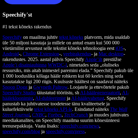
Speechify'st
#1 tekst kõneks rakendus
Speechify
on maailma juhtiv
tekst kõneks
platvorm, mida usaldab
üle 50 miljoni kasutaja ja millele on antud enam kui 500 000
viietärnilist arvustust selle tekstist kõneks tehnoloogia eest
iOS
-,
Android
-,
Chrome Extension
-,
veebirakendus
- ja
Mac desktop
-
rakendustes. 2025. aastal pälvis Speechify
Apple’ilt
prestiižse
Apple’i disainiauhinna
WWDC-l
, nimetades seda „oluliseks
ressursiks, mis aitab inimestel paremini elada.” Speechify pakub üle
1 000 loodusliku kõlaga hääle rohkem kui 60 keeles ning seda
kasutatakse ligi 200 riigis. Kuulsuste häältest on saadaval näiteks
Snoop Dogg
ja
Gwyneth Paltrow
. Loojatele ja ettevõtetele pakub
Speechify Studio
täiustatud tööriistu, sh
AI-häälegeneraatorit
,
AI-
häälekloonimist
,
AI-dubleerimist
ja
AI-häälevahetust
. Speechify
panustab ka juhtivatesse toodetesse tänu kvaliteetsele ja
kuluefektiivsele
tekst kõneks API-le
. Esindatud näiteks
The Wall
Street Journal
,
CNBC
,
Forbes
,
TechCrunch
ja muudes juhtivates
meediakanalites, on Speechify maailma suurim kõnesünteesi
teenusepakkuja. Vaata lisaks:
speechify.com/news
,
speechify.com/blog
ja
speechify.com/press
.