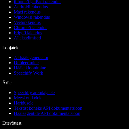
iPhone’i ja iPadi rakendus
Androidi rakendus
Maci rakendus
Windowsi rakendus
Veebirakendus
Chrome’i laiendus
Edge’i laiendus
Allalaadimised
Loojatele
AI häälegeneraator
Dubleerimine
Hääle kloonimine
Speechify Work
Ärile
Speechify arendajatele
Meeskondadele
Haridusele
Tekstist kõneks API dokumentatsioon
Hääleagentide API dokumentatsioon
Ettevõttest