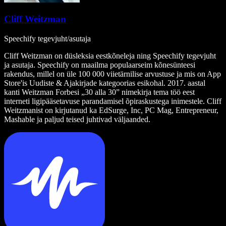
Cliff Weitzman
Speechify tegevjuht/asutaja
Cliff Weitzman on düsleksia eestkõneleja ning Speechify tegevjuht
ja asutaja. Speechify on maailma populaarseim kõnesünteesi
rakendus, millel on üle 100 000 viietärnilise arvustuse ja mis on App
Store'is Uudiste & Ajakirjade kategoorias esikohal. 2017. aastal
kanti Weitzman Forbesi „30 alla 30” nimekirja tema töö eest
interneti ligipääsetavuse parandamisel õpiraskustega inimestele. Cliff
Weitzmanist on kirjutanud ka EdSurge, Inc, PC Mag, Entrepreneur,
Mashable ja paljud teised juhtivad väljaanded.