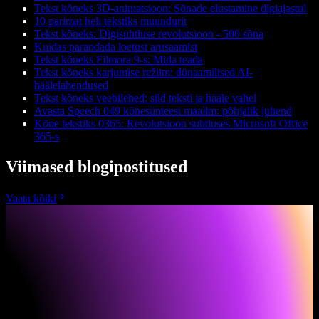
Tekst kõneks 3D-animatsioon: Sõnade elustamine digiajastul
10 parimat heli tekstiks muundurit
Tekst kõneks: Digisuhtluse revolutsioon - 500 sõna
Kuidas parandada loetust arusaamist
Tekst kõneks Filmora 9-s: Mida teada
Tekst kõneks karjumise režiim: dünaamilised AI-
häälelahendused
Tekst kõneks veebilehed: sild teksti ja hääle vahel
Avasta Speech 049 kõnesünteesi maailm: põhjalik juhend
Kõne tekstiks 0365: Revolutsioon suhtluses Microsoft Office
365-s
Viimased blogipostitused
Vaata kõiki