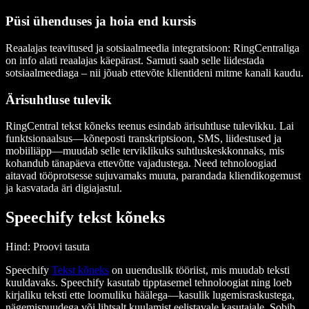
Püsi ühenduses ja hoia end kursis
Reaalajas teavitused ja sotsiaalmeedia integratsioon
: RingCentraliga
on info alati reaalajas käepärast. Samuti saab selle liidestada
sotsiaalmeediaga – nii jõuab ettevõte klientideni mitme kanali kaudu.
Ärisuhtluse tulevik
RingCentral tekst kõneks teenus esindab ärisuhtluse tulevikku. Lai
funktsionaalsus—kõneposti transkriptsioon, SMS, liidestused ja
mobiiliäpp—muudab selle terviklikuks suhtluskeskkonnaks, mis
kohandub tänapäeva ettevõtte vajadustega. Need tehnoloogiad
aitavad tööprotsesse sujuvamaks muuta, parandada kliendikogemust
ja kasvatada äri digiajastul.
Speechify tekst kõneks
Hind
: Proovi tasuta
Speechify
Tekst kõneks
on uuenduslik tööriist, mis muudab teksti
kuuldavaks. Speechify kasutab tipptasemel tehnoloogiat ning loeb
kirjaliku teksti ette loomuliku häälega—kasulik lugemisraskustega,
nägemispuudega või lihtsalt kuulamist eelistavale kasutajale. Sobib