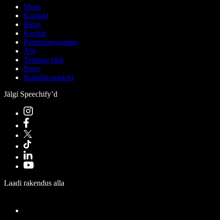
Meist
Kontakt
Blogi
Karjäär
Partnerprogramm
Abi
Teenuse olek
Press
Brändikomplekt
Jälgi Speechify’d
Laadi rakendus alla