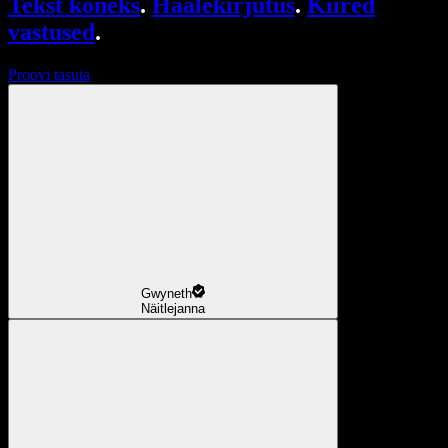
Tekst kõneks
.
Häälekirjutus
.
Kiired
vastused
.
Proovi tasuta
Gwyneth
Näitlejanna