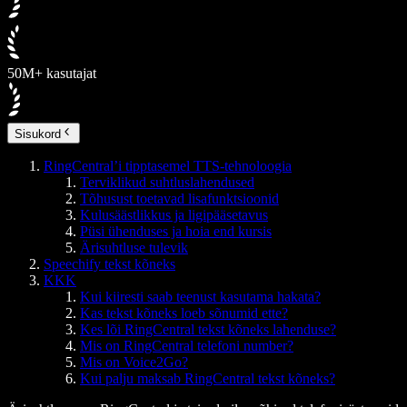
50M+ kasutajat
Sisukord
RingCentral’i tipptasemel TTS-tehnoloogia
Terviklikud suhtluslahendused
Tõhusust toetavad lisafunktsioonid
Kulusäästlikkus ja ligipääsetavus
Püsi ühenduses ja hoia end kursis
Ärisuhtluse tulevik
Speechify tekst kõneks
KKK
Kui kiiresti saab teenust kasutama hakata?
Kas tekst kõneks loeb sõnumid ette?
Kes lõi RingCentral tekst kõneks lahenduse?
Mis on RingCentral telefoni number?
Mis on Voice2Go?
Kui palju maksab RingCentral tekst kõneks?