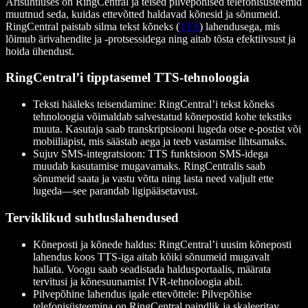
Ärisuhtluses on RingCentral ja teised pilvepõhised telefonisüsteemid
muutnud seda, kuidas ettevõtted haldavad kõnesid ja sõnumeid.
RingCentral paistab silma tekst kõneks (
TTS
) lahendusega, mis
lõimub ärivahendite ja -protsessidega ning aitab tõsta efektiivsust ja
hoida ühendust.
RingCentral’i tipptasemel TTS-tehnoloogia
Teksti hääleks teisendamine
: RingCentral’i tekst kõneks
tehnoloogia võimaldab salvestatud kõnepostid kohe tekstiks
muuta. Kasutaja saab transkriptsiooni lugeda otse e-postist või
mobiiliäpist, mis säästab aega ja teeb vastamise lihtsamaks.
Sujuv SMS-integratsioon
: TTS funktsioon SMS-idega
muudab kasutamise mugavamaks. RingCentralis saab
sõnumeid saata ja vastu võtta ning lasta need valjult ette
lugeda—see parandab ligipääsetavust.
Terviklikud suhtluslahendused
Kõneposti ja kõnede haldus
: RingCentral’i uusim kõneposti
lahendus koos TTS-iga aitab kõiki sõnumeid mugavalt
hallata. Voogu saab seadistada haldusportaalis, määrata
tervitusi ja kõnesuunamist IVR-tehnoloogia abil.
Pilvepõhine lahendus igale ettevõttele
: Pilvepõhise
telefonisüsteemina on RingCentral paindlik ja skaleeritav,