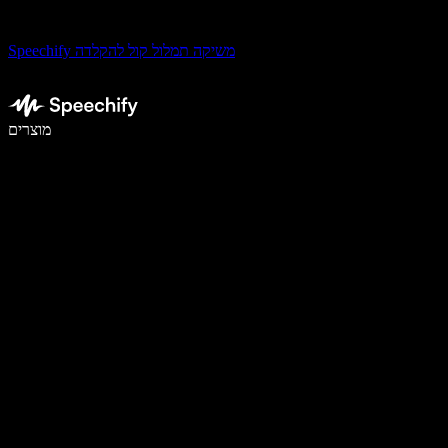
Speechify משיקה תמלול קול להקלדה
לכתוב פי 5 מהר יותר עם הכתבה קולית
מוצרים
למידע נוסף