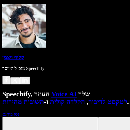
קליף ויצמן
מנכ"ל ומייסד Speechify
שלך
Voice AI
Speechify, העוזר
.
לטקסט לדיבור
,
הקלדה קולית
ו-
תשובות מהירות
נסו בחינם