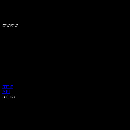
שימושים
הורדה
API
החברה