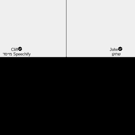
Cliff
John
שחקן
מייסד Speechify