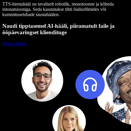
TTS-hirmuhääl on tavaliselt robotlik, monotoonne ja kõheda
intonatsiooniga. Seda kasutatakse tihti õudusfilmides või
kummitusetubade taustahäälen.
Naudi tipptasemel AI-hääli, piiramatult faile ja
ööpäevaringset kliendituge
Proovi tasuta