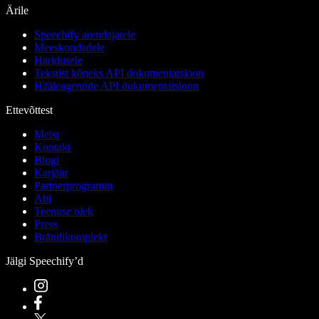
Ärile
Speechify arendajatele
Meeskondadele
Haridusele
Tekstist kõneks API dokumentatsioon
Hääleagentide API dokumentatsioon
Ettevõttest
Meist
Kontakt
Blogi
Karjäär
Partnerprogramm
Abi
Teenuse olek
Press
Brändikomplekt
Jälgi Speechify’d