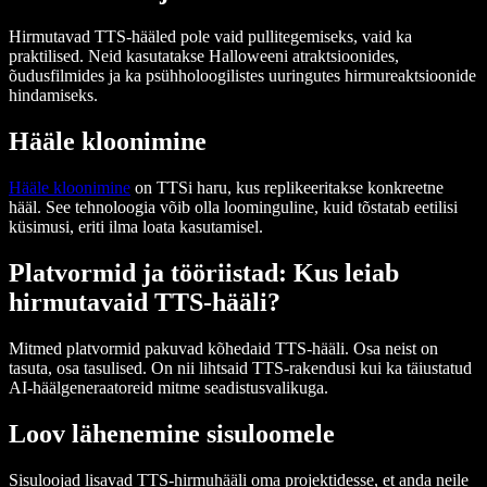
Hirmutavad TTS-hääled pole vaid pullitegemiseks, vaid ka
praktilised. Neid kasutatakse Halloweeni atraktsioonides,
õudusfilmides ja ka psühholoogilistes uuringutes hirmureaktsioonide
hindamiseks.
Hääle kloonimine
Hääle kloonimine
on TTSi haru, kus replikeeritakse konkreetne
hääl. See tehnoloogia võib olla loominguline, kuid tõstatab eetilisi
küsimusi, eriti ilma loata kasutamisel.
Platvormid ja tööriistad: Kus leiab
hirmutavaid TTS-hääli?
Mitmed platvormid pakuvad kõhedaid TTS-hääli. Osa neist on
tasuta, osa tasulised. On nii lihtsaid TTS-rakendusi kui ka täiustatud
AI-häälgeneraatoreid mitme seadistusvalikuga.
Loov lähenemine sisuloomele
Sisuloojad lisavad TTS-hirmuhääli oma projektidesse, et anda neile