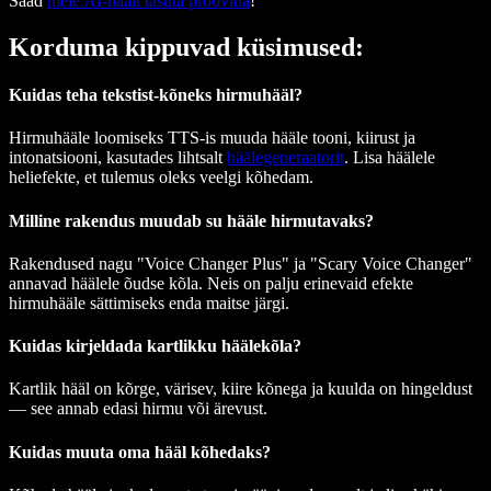
Saad
meie AI-häält tasuta proovida
!
Korduma kippuvad küsimused:
Kuidas teha tekstist-kõneks hirmuhääl?
Hirmuhääle loomiseks TTS-is muuda hääle tooni, kiirust ja
intonatsiooni, kasutades lihtsalt
häälegeneraatorit
. Lisa häälele
heliefekte, et tulemus oleks veelgi kõhedam.
Milline rakendus muudab su hääle hirmutavaks?
Rakendused nagu "Voice Changer Plus" ja "Scary Voice Changer"
annavad häälele õudse kõla. Neis on palju erinevaid efekte
hirmuhääle sättimiseks enda maitse järgi.
Kuidas kirjeldada kartlikku häälekõla?
Kartlik hääl on kõrge, värisev, kiire kõnega ja kuulda on hingeldust
— see annab edasi hirmu või ärevust.
Kuidas muuta oma hääl kõhedaks?