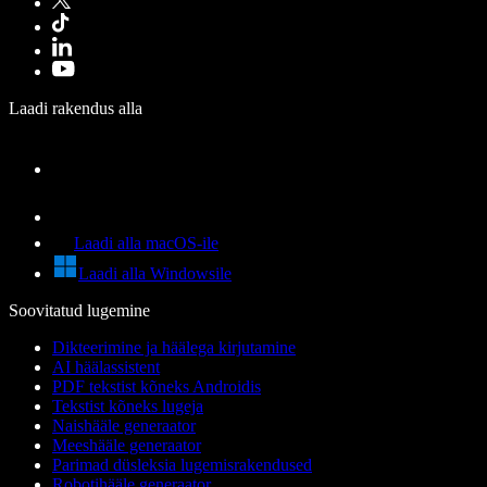
Laadi rakendus alla
Laadi alla macOS-ile
Laadi alla Windowsile
Soovitatud lugemine
Dikteerimine ja häälega kirjutamine
AI häälassistent
PDF tekstist kõneks Androidis
Tekstist kõneks lugeja
Naishääle generaator
Meeshääle generaator
Parimad düsleksia lugemisrakendused
Robotihääle generaator