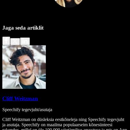
Jaga seda artiklit
Cliff Weitzman
Speechify tegevjuht/asutaja
Cliff Weitzman on düsleksia eestkõneleja ning Speechify tegevjuht
ja asutaja. Speechify on maailma populaarseim kõnesünteesi
rakendus, millel on üle 100 000 viietärnilise arvustuse ja mis on App