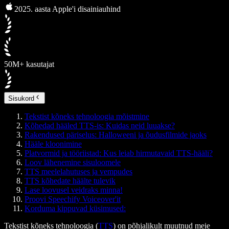
2025. aasta Apple'i disainiauhind
50M+ kasutajat
Sisukord
Tekstist kõneks tehnoloogia mõistmine
Kõhedad hääled TTS-is: Kuidas neid luuakse?
Rakendused päriselus: Halloweeni ja õudusfilmide jaoks
Hääle kloonimine
Platvormid ja tööriistad: Kus leiab hirmutavaid TTS-hääli?
Loov lähenemine sisuloomele
TTS meelelahutuses ja vempudes
TTS kõhedate häälte tulevik
Lase loovusel veidraks minna!
Proovi Speechify Voiceover'it
Korduma kippuvad küsimused:
Tekstist kõneks tehnoloogia (
TTS
) on põhjalikult muutnud meie