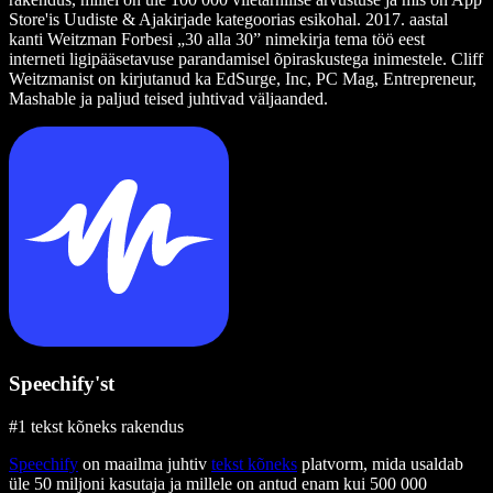
Store'is Uudiste & Ajakirjade kategoorias esikohal. 2017. aastal
kanti Weitzman Forbesi „30 alla 30” nimekirja tema töö eest
interneti ligipääsetavuse parandamisel õpiraskustega inimestele. Cliff
Weitzmanist on kirjutanud ka EdSurge, Inc, PC Mag, Entrepreneur,
Mashable ja paljud teised juhtivad väljaanded.
Speechify'st
#1 tekst kõneks rakendus
Speechify
on maailma juhtiv
tekst kõneks
platvorm, mida usaldab
üle 50 miljoni kasutaja ja millele on antud enam kui 500 000