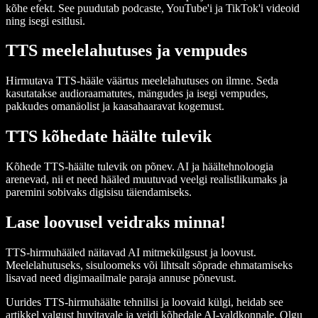
kõhe efekt. See puudutab podcaste, YouTube'i ja TikTok'i videoid
ning isegi esitlusi.
TTS meelelahutuses ja vempudes
Hirmutava TTS-hääle väärtus meelelahutuses on ilmne. Seda
kasutatakse audioraamatutes, mängudes ja isegi vempudes,
pakkudes omanäolist ja kaasahaaravat kogemust.
TTS kõhedate häälte tulevik
Kõhede TTS-häälte tulevik on põnev. AI ja häältehnoloogia
arenevad, nii et need hääled muutuvad veelgi realistlikumaks ja
paremini sobivaks digisisu täiendamiseks.
Lase loovusel veidraks minna!
TTS-hirmuhääled näitavad AI mitmekülgsust ja loovust.
Meelelahutuseks, sisuloomeks või lihtsalt sõprade ehmatamiseks
lisavad need digimaailmale paraja annuse põnevust.
Uurides TTS-hirmuhäälte tehnilisi ja loovaid külgi, heidab see
artikkel valgust huvitavale ja veidi kõhedale AI-valdkonnale. Olgu