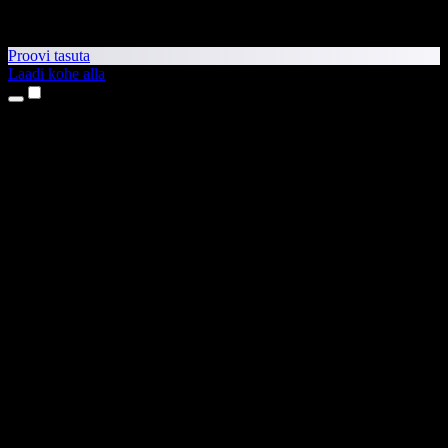
Proovi tasuta
Laadi kohe alla
Tooted
Tekst kõneks
iPhone’i ja iPadi rakendused
Androidi rakendus
Chrome’i laiendus
Edge’i laiendus
Veebirakendus
Maci rakendus
Windowsi rakendus