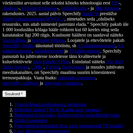
viietärnilist arvustust selle tekstist kõneks tehnoloogia eest
iOS
-,
Android
-,
Chrome Extension
-,
veebirakendus
- ja
Mac desktop
-
rakendustes. 2025. aastal pälvis Speechify
Apple’ilt
prestiižse
Apple’i disainiauhinna
WWDC-l
, nimetades seda „oluliseks
ressursiks, mis aitab inimestel paremini elada.” Speechify pakub üle
1 000 loodusliku kõlaga hääle rohkem kui 60 keeles ning seda
kasutatakse ligi 200 riigis. Kuulsuste häältest on saadaval näiteks
Snoop Dogg
ja
Gwyneth Paltrow
. Loojatele ja ettevõtetele pakub
Speechify Studio
täiustatud tööriistu, sh
AI-häälegeneraatorit
,
AI-
häälekloonimist
,
AI-dubleerimist
ja
AI-häälevahetust
. Speechify
panustab ka juhtivatesse toodetesse tänu kvaliteetsele ja
kuluefektiivsele
tekst kõneks API-le
. Esindatud näiteks
The Wall
Street Journal
,
CNBC
,
Forbes
,
TechCrunch
ja muudes juhtivates
meediakanalites, on Speechify maailma suurim kõnesünteesi
teenusepakkuja. Vaata lisaks:
speechify.com/news
,
speechify.com/blog
ja
speechify.com/press
.
Sisukord
Tekstist kõneks tehnoloogia mõistmine
Kõhedad hääled TTS-is: Kuidas neid luuakse?
Rakendused päriselus: Halloweeni ja õudusfilmide jaoks
Hääle kloonimine
Platvormid ja tööriistad: Kus leiab hirmutavaid TTS-hääli?
Loov lähenemine sisuloomele