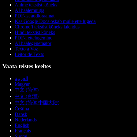
Anime tekstist kõneks
AI häälemuutja
PDF-ist audioraamat
Kas Google Docs oskab mulle ette lugeda
Chrome’i tekstist kõneks laiendus
Hindi tekstist kõneks
PDF-i ettelugemine
AI häälegeneraator
Texto a Voz
Leitor de Texto
Vaata teistes keeltes
العربية
Magyar
中文 (简体)
中文 (台灣)
中文 (简体 中国大陆)
Čeština
Dansk
Nederlands
English
Français
Suomi