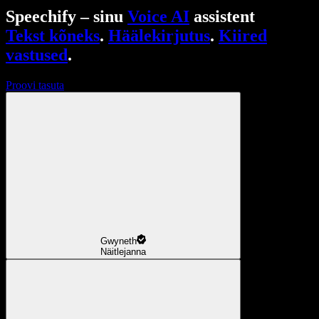
Speechify – sinu
Voice AI
assistent
Tekst kõneks
.
Häälekirjutus
.
Kiired
vastused
.
Proovi tasuta
Gwyneth
Näitlejanna