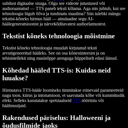
suhtlust digitaalse sisuga. Olgu see videote jutustused või
audioraamatud — TTS paneb teksti kõlama. Aga mis juhtub, kui see
tehnoloogia liigub õõva ja tundmatu maailma? Siin tulebki mängu
tekstist-kõneks hirmus hääl — ainulaadne segu AI-
häälegeneratsioonist ja närvekõditavatest audioelamustest.
Tekstist kõneks tehnoloogia mõistmine
Tekstist kõneks tehnoloogia muudab kirjutatud teksti
arvutigeneeritud hääleks. See on osa kõnesünteesist ja on
tehisintellekti ning masinõppe arenguga hüppeliselt edasi läinud.
Kõhedad hääled TTS-is: Kuidas neid
luuakse?
Hirmutava TTS-hääle loomiseks timmitakse erinevaid parameetreid
nagu toon, kiirus ja intonatsioon, et saavutada kõhe või kummituslik
efekt. Selleks kasutatakse spetsiaalseid
TTS
-tööriistu või
häälmuutjaid.
Rakendused päriselus: Halloweeni ja
õudusfilmide jaoks