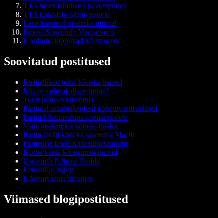
TTS meelelahutuses ja vempudes
TTS kõhedate häälte tulevik
Lase loovusel veidraks minna!
Proovi Speechify Voiceover'it
Korduma kippuvad küsimused:
Soovitatud postitused
Realistlikud tekst-kõneks hääled
Mis on subvokaliseerimine?
Tekst kõneks rakendus
Parimad araabiakeelsed kõnetuvastushääled
Parim kõnetuvastus stsenaristidele
Vene keele tekst kõneks hääled
Parim teksti kõneks rakendus Macile
Prantsuse keele kõnesüntesaatorid
Korea keele kõnesüntesaatorid
Gwyneth Paltrow Reddit
Lehekülje lugeja
Kõnetuvastus tiimidele
Viimased blogipostitused