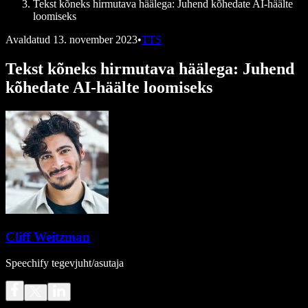
Tekst kõneks hirmutava häälega: Juhend kõhedate AI-häälte
loomiseks
Avaldatud
13. november 2023
•
TTS
Tekst kõneks hirmutava häälega: Juhend
kõhedate AI-häälte loomiseks
Cliff Weitzman
Speechify tegevjuht/asutaja