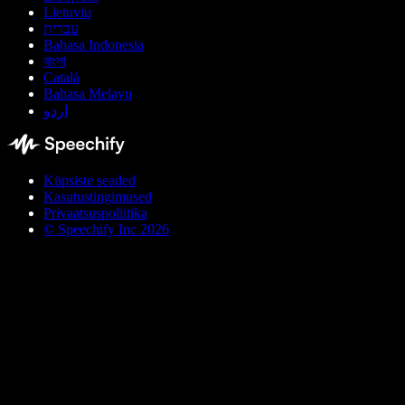
Lietuvių
עברית
Bahasa Indonesia
বাংলা
Català
Bahasa Melayu
اردو
Küpsiste seaded
Kasutustingimused
Privaatsuspoliitika
© Speechify Inc 2026