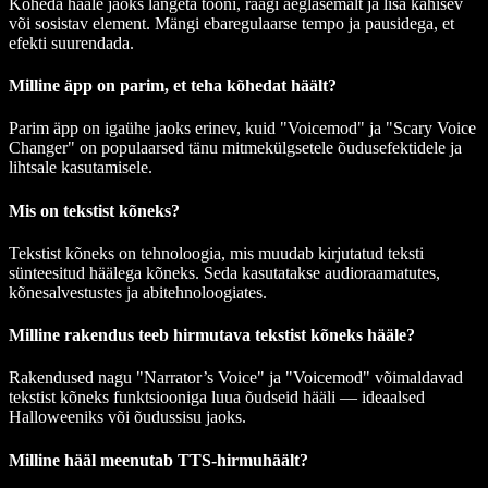
Kõheda hääle jaoks langeta tooni, räägi aeglasemalt ja lisa kähisev
või sosistav element. Mängi ebaregulaarse tempo ja pausidega, et
efekti suurendada.
Milline äpp on parim, et teha kõhedat häält?
Parim äpp on igaühe jaoks erinev, kuid "Voicemod" ja "Scary Voice
Changer" on populaarsed tänu mitmekülgsetele õudusefektidele ja
lihtsale kasutamisele.
Mis on tekstist kõneks?
Tekstist kõneks on tehnoloogia, mis muudab kirjutatud teksti
sünteesitud häälega kõneks. Seda kasutatakse audioraamatutes,
kõnesalvestustes ja abitehnoloogiates.
Milline rakendus teeb hirmutava tekstist kõneks hääle?
Rakendused nagu "Narrator’s Voice" ja "Voicemod" võimaldavad
tekstist kõneks funktsiooniga luua õudseid hääli — ideaalsed
Halloweeniks või õudussisu jaoks.
Milline hääl meenutab TTS-hirmuhäält?