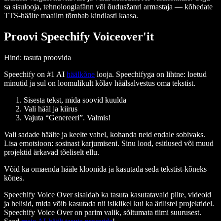
sa sisulooja, tehnoloogiafänn või õudusžanri armastaja — kõhedate
TTS-häälte maailm tõmbab kindlasti kaasa.
Proovi Speechify Voiceover'it
Hind
: tasuta proovida
Speechify on #1 AI
häälkõne
looja. Speechifyga on lihtne: loetud
minutid ja sul on loomulikult kõlav häälsalvestus oma tekstist.
Sisesta tekst, mida soovid kuulda
Vali hääl ja kiirus
Vajuta “Genereeri”. Valmis!
Vali sadade häälte ja keelte vahel, kohanda neid endale sobivaks.
Lisa emotsioon: sosinast karjumiseni. Sinu lood, esitlused või muud
projektid ärkavad tõeliselt ellu.
Võid ka omaenda hääle kloonida ja kasutada seda tekstist-kõneks
kõnes.
Speechify Voice Over sisaldab ka tasuta kasutatavaid pilte, videoid
ja helisid, mida võib kasutada nii isiklikel kui ka ärilistel projektidel.
Speechify Voice Over on parim valik, sõltumata tiimi suurusest.