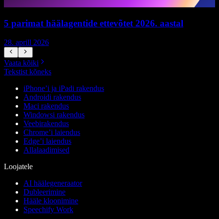
5 parimat häälagentide ettevõtet 2026. aastal
28. aprill 2026
1
Vaata kõiki
Tekstist kõneks
iPhone’i ja iPadi rakendus
Androidi rakendus
Maci rakendus
Windowsi rakendus
Veebirakendus
Chrome’i laiendus
Edge’i laiendus
Allalaadimised
Loojatele
AI häälegeneraator
Dubleerimine
Hääle kloonimine
Speechify Work