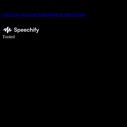
Speechify tutvustab häälekirjutuse dikteerimist
Kirjuta häälega 5× kiiremini
Tooted
Loe lähemalt