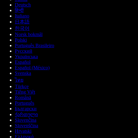
Deutsch
हिन्दी
Italiano
日本語
한국어
Norsk bokmål
Polski
Português Brasileiro
Русский
Українська
Español
Español (México)
Svenska
ไทย
Türkçe
Tiếng Việt
Română
Português
Български
ქართული
Slovenčina
Slovenščina
Hrvatski
Ελληνικά