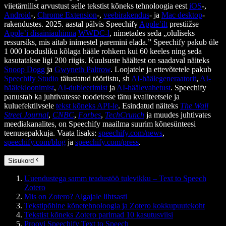
viietärnilist arvustust selle tekstist kõneks tehnoloogia eest
iOS
-,
Android
-,
Chrome Extension
-,
veebirakendus
- ja
Mac desktop
-
rakendustes. 2025. aastal pälvis Speechify
Apple’ilt
prestiižse
Apple’i disainiauhinna
WWDC-l
, nimetades seda „oluliseks
ressursiks, mis aitab inimestel paremini elada.” Speechify pakub üle
1 000 loodusliku kõlaga hääle rohkem kui 60 keeles ning seda
kasutatakse ligi 200 riigis. Kuulsuste häältest on saadaval näiteks
Snoop Dogg
ja
Gwyneth Paltrow
. Loojatele ja ettevõtetele pakub
Speechify Studio
täiustatud tööriistu, sh
AI-häälegeneraatorit
,
AI-
häälekloonimist
,
AI-dubleerimist
ja
AI-häälevahetust
. Speechify
panustab ka juhtivatesse toodetesse tänu kvaliteetsele ja
kuluefektiivsele
tekst kõneks API-le
. Esindatud näiteks
The Wall
Street Journal
,
CNBC
,
Forbes
,
TechCrunch
ja muudes juhtivates
meediakanalites, on Speechify maailma suurim kõnesünteesi
teenusepakkuja. Vaata lisaks:
speechify.com/news
,
speechify.com/blog
ja
speechify.com/press
.
Sisukord
Uuendustega samm teadustöö tulevikku – Text to Speech
Zotero
Mis on Zotero? Algajale lihtsasti
Tekstipõhine kõnetehnoloogia ja Zotero kokkupuutekoht
Tekstist kõneks Zotero parimad 10 kasutusviisi
Proovi Speechify Text to Speech