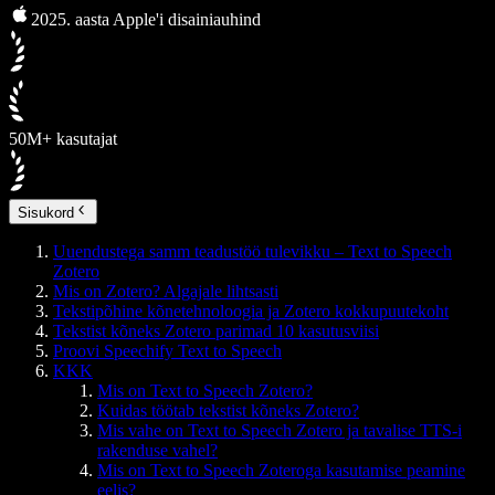
2025. aasta Apple'i disainiauhind
50M+ kasutajat
Sisukord
Uuendustega samm teadustöö tulevikku – Text to Speech
Zotero
Mis on Zotero? Algajale lihtsasti
Tekstipõhine kõnetehnoloogia ja Zotero kokkupuutekoht
Tekstist kõneks Zotero parimad 10 kasutusviisi
Proovi Speechify Text to Speech
KKK
Mis on Text to Speech Zotero?
Kuidas töötab tekstist kõneks Zotero?
Mis vahe on Text to Speech Zotero ja tavalise TTS-i
rakenduse vahel?
Mis on Text to Speech Zoteroga kasutamise peamine
eelis?