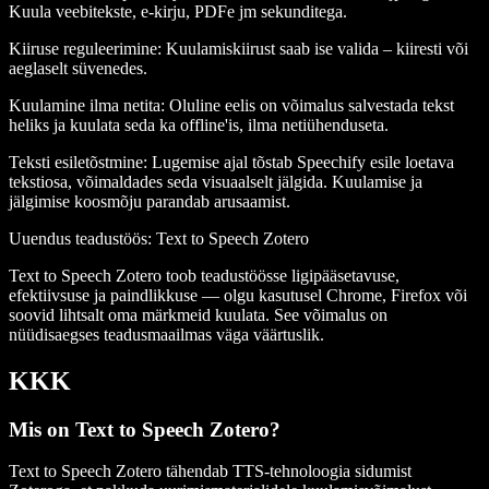
Kuula veebitekste, e-kirju, PDFe jm sekunditega.
Kiiruse reguleerimine
: Kuulamiskiirust saab ise valida – kiiresti või
aeglaselt süvenedes.
Kuulamine ilma netita
: Oluline eelis on võimalus salvestada tekst
heliks ja kuulata seda ka offline'is, ilma netiühenduseta.
Teksti esiletõstmine
: Lugemise ajal tõstab Speechify esile loetava
tekstiosa, võimaldades seda visuaalselt jälgida. Kuulamise ja
jälgimise koosmõju parandab arusaamist.
Uuendus teadustöös: Text to Speech Zotero
Text to Speech Zotero toob teadustöösse ligipääsetavuse,
efektiivsuse ja paindlikkuse — olgu kasutusel Chrome, Firefox või
soovid lihtsalt oma märkmeid kuulata. See võimalus on
nüüdisaegses teadusmaailmas väga väärtuslik.
KKK
Mis on Text to Speech Zotero?
Text to Speech Zotero tähendab TTS-tehnoloogia sidumist