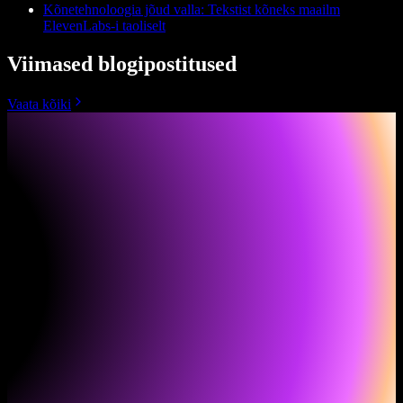
Kõnetehnoloogia jõud valla: Tekstist kõneks maailm
ElevenLabs-i taoliselt
Viimased blogipostitused
Vaata kõiki