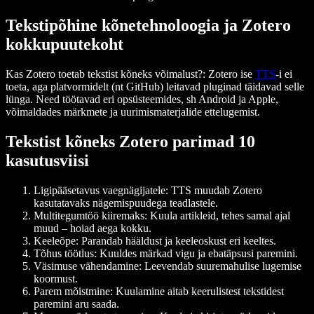
Tekstipõhine kõnetehnoloogia ja Zotero
kokkupuutekoht
Kas Zotero toetab tekstist kõneks võimalust?
: Zotero ise
TTS
-i ei
toeta, aga platvormidelt (nt GitHub) leitavad pluginad täidavad selle
lünga. Need töötavad eri opsüsteemides, sh Android ja Apple,
võimaldades märkmete ja uurimismaterjalide ettelugemist.
Tekstist kõneks Zotero parimad 10
kasutusviisi
Ligipääsetavus vaegnägijatele
: TTS muudab Zotero
kasutatavaks nägemispuudega teadlastele.
Multitegumtöö kiiremaks
: Kuula artikleid, tehes samal ajal
muud – hoiad aega kokku.
Keeleõpe
: Parandab hääldust ja keeleoskust eri keeltes.
Tõhus töötlus
: Kuuldes märkad vigu ja ebatäpsusi paremini.
Väsimuse vähendamine
: Leevendab suuremahulise lugemise
koormust.
Parem mõistmine
: Kuulamine aitab keerulistest tekstidest
paremini aru saada.