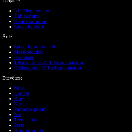
Loojatele
AI häälegeneraator
Dubleerimine
Hääle kloonimine
Speechify Work
Ärile
Speechify arendajatele
Meeskondadele
Haridusele
Tekstist kõneks API dokumentatsioon
Hääleagentide API dokumentatsioon
Ettevõttest
Meist
Kontakt
Blogi
Karjäär
Partnerprogramm
Abi
Teenuse olek
Press
Brändikomplekt