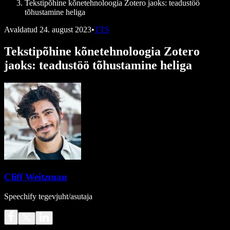
Tekstipõhine kõnetehnoloogia Zotero jaoks: teadustöö
tõhustamine heliga
Avaldatud
24. august 2023
•
TTS
Tekstipõhine kõnetehnoloogia Zotero
jaoks: teadustöö tõhustamine heliga
Cliff Weitzman
Speechify tegevjuht/asutaja