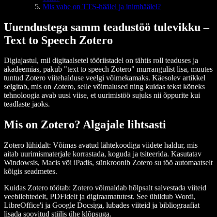
Mis vahe on TTS-häälel ja inimhäälel?
Uuendustega samm teadustöö tulevikku –
Text to Speech Zotero
Digiajastul, mil digitaalsetel tööriistadel on tähtis roll teaduses ja
akadeemias, pakub "text to speech Zotero" murrangulist lisa, muutes
tuntud Zotero viitehalduse veelgi võimekamaks. Käesolev artikkel
selgitab, mis on Zotero, selle võimalused ning kuidas tekst kõneks
tehnoloogia avab uusi viise, et uurimistöö sujuks nii õppurite kui
teadlaste jaoks.
Mis on Zotero? Algajale lihtsasti
Zotero lühidalt
: Võimas avatud lähtekoodiga viidete haldur, mis
aitab uurimismaterjale korrastada, koguda ja tsiteerida. Kasutatav
Windowsis, Macis või iPadis, sünkroonib Zotero su töö automaatselt
kõigis seadmetes.
Kuidas Zotero töötab
: Zotero võimaldab hõlpsalt salvestada viiteid
veebilehtedelt, PDFidelt ja digiraamatutest. See ühildub Wordi,
LibreOffice'i ja Google Docsiga, lubades viiteid ja bibliograafiat
lisada soovitud stiilis ühe klõpsuga.