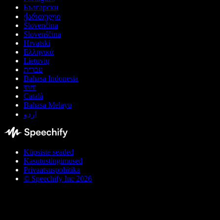
Български
ქართული
Slovenčina
Slovenščina
Hrvatski
Ελληνικά
Lietuvių
עברית
Bahasa Indonesia
বাংলা
Català
Bahasa Melayu
اردو
Küpsiste seaded
Kasutustingimused
Privaatsuspoliitika
© Speechify Inc 2026