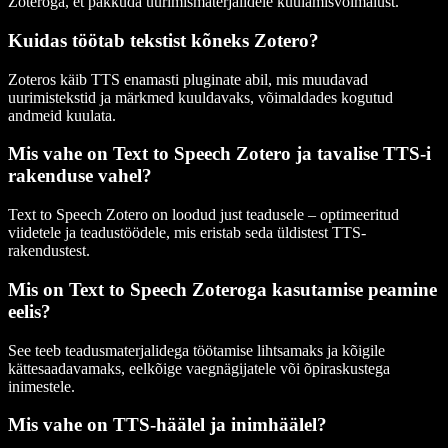
Zoteroga, et pakkuda uurimismaterjalidele kuulamisvõimalust.
Kuidas töötab tekstist kõneks Zotero?
Zoteros käib TTS enamasti pluginate abil, mis muudavad
uurimistekstid ja märkmed kuuldavaks, võimaldades kogutud
andmeid kuulata.
Mis vahe on Text to Speech Zotero ja tavalise TTS-i
rakenduse vahel?
Text to Speech Zotero on loodud just teadusele – optimeeritud
viidetele ja teadustöödele, mis eristab seda üldistest TTS-
rakendustest.
Mis on Text to Speech Zoteroga kasutamise peamine
eelis?
See teeb teadusmaterjalidega töötamise lihtsamaks ja kõigile
kättesaadavamaks, eelkõige vaegnägijatele või õpiraskustega
inimestele.
Mis vahe on TTS-häälel ja inimhäälel?