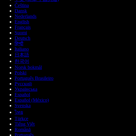
Čeština
Dansk
Nederlands
English
Français
Suomi
Deutsch
हिन्दी
Italiano
日本語
한국어
Norsk bokmål
Polski
Português Brasileiro
Русский
Українська
Español
Español (México)
Svenska
ไทย
Türkçe
Tiếng Việt
Română
Português