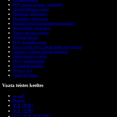
PDF tekstist kõneks Androidis
Tekstist kõneks lugeja
Naishääle generaator
Meeshääle generaator
Parimad düsleksia lugemisrakendused
Robotihääle generaator
Anime tekstist kõneks
AI häälemuutja
PDF-ist audioraamat
Kas Google Docs oskab mulle ette lugeda
Chrome’i tekstist kõneks laiendus
Hindi tekstist kõneks
PDF-i ettelugemine
AI häälegeneraator
Texto a Voz
Leitor de Texto
Vaata teistes keeltes
العربية
Magyar
中文 (简体)
中文 (台灣)
中文 (简体 中国大陆)