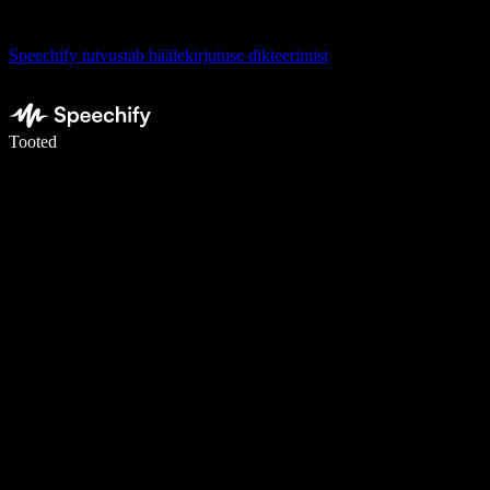
Speechify tutvustab häälekirjutuse dikteerimist
Kirjuta häälega 5× kiiremini
Tooted
Loe lähemalt