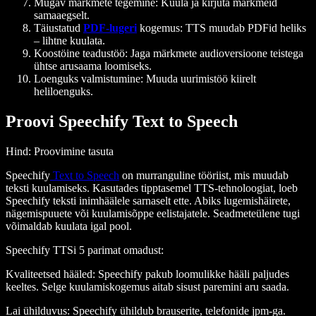
Mugav märkmete tegemine
: Kuula ja kirjuta märkmeid
samaaegselt.
Täiustatud
PDF-lugeri
kogemus
: TTS muudab PDFid heliks
– lihtne kuulata.
Koostöine teadustöö
: Jaga märkmete audioversioone teistega
ühtse arusaama loomiseks.
Loenguks valmistumine
: Muuda uurimistöö kiirelt
heliloenguks.
Proovi Speechify Text to Speech
Hind
: Proovimine tasuta
Speechify
Text to Speech
on murranguline tööriist, mis muudab
teksti kuulamiseks. Kasutades tipptasemel TTS-tehnoloogiat, loeb
Speechify teksti inimhäälele sarnaselt ette. Abiks lugemishäirete,
nägemispuuete või kuulamisõppe eelistajatele. Seadmeteülene tugi
võimaldab kuulata igal pool.
Speechify TTSi 5 parimat omadust
:
Kvaliteetsed hääled
: Speechify pakub loomulikke hääli paljudes
keeltes. Selge kuulamiskogemus aitab sisust paremini aru saada.
Lai ühilduvus
: Speechify ühildub brauserite, telefonide jpm-ga.