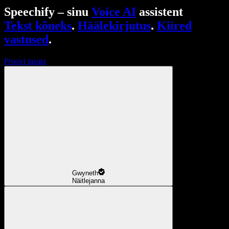
Speechify – sinu
Voice AI
assistent
Tekst kõneks
.
Häälekirjutus
.
Kiired
vastused
.
Proovi tasuta
Gwyneth
Näitlejanna