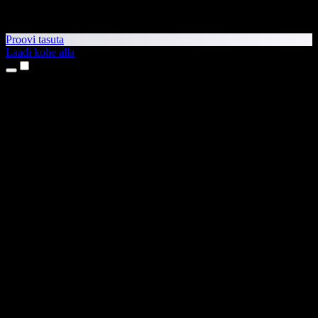
Proovi tasuta
Laadi kohe alla
Tooted
Tekst kõneks
iPhone’i ja iPadi rakendused
Androidi rakendus
Chrome’i laiendus
Edge’i laiendus
Veebirakendus
Maci rakendus
Windowsi rakendus