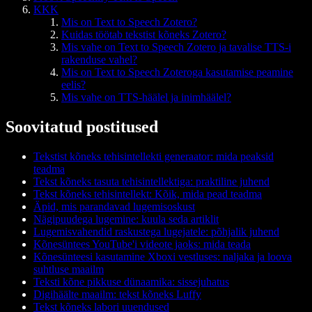
KKK
Mis on Text to Speech Zotero?
Kuidas töötab tekstist kõneks Zotero?
Mis vahe on Text to Speech Zotero ja tavalise TTS-i
rakenduse vahel?
Mis on Text to Speech Zoteroga kasutamise peamine
eelis?
Mis vahe on TTS-häälel ja inimhäälel?
Soovitatud postitused
Tekstist kõneks tehisintellekti generaator: mida peaksid
teadma
Tekst kõneks tasuta tehisintellektiga: praktiline juhend
Tekst kõneks tehisintellekt: Kõik, mida pead teadma
Äpid, mis parandavad lugemisoskust
Nägipuudega lugemine: kuula seda artiklit
Lugemisvahendid raskustega lugejatele: põhjalik juhend
Kõnesüntees YouTube'i videote jaoks: mida teada
Kõnesünteesi kasutamine Xboxi vestluses: naljaka ja loova
suhtluse maailm
Teksti kõne pikkuse dünaamika: sissejuhatus
Digihäälte maailm: tekst kõneks Luffy
Tekst kõneks labori uuendused