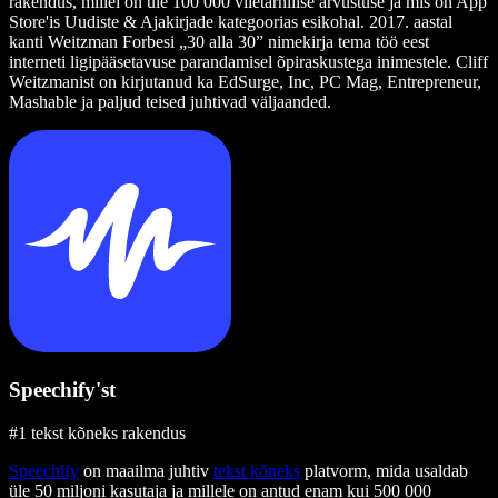
rakendus, millel on üle 100 000 viietärnilise arvustuse ja mis on App
Store'is Uudiste & Ajakirjade kategoorias esikohal. 2017. aastal
kanti Weitzman Forbesi „30 alla 30” nimekirja tema töö eest
interneti ligipääsetavuse parandamisel õpiraskustega inimestele. Cliff
Weitzmanist on kirjutanud ka EdSurge, Inc, PC Mag, Entrepreneur,
Mashable ja paljud teised juhtivad väljaanded.
Speechify'st
#1 tekst kõneks rakendus
Speechify
on maailma juhtiv
tekst kõneks
platvorm, mida usaldab
üle 50 miljoni kasutaja ja millele on antud enam kui 500 000