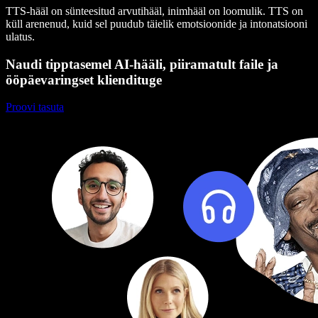
TTS-hääl on sünteesitud arvutihääl, inimhääl on loomulik. TTS on
küll arenenud, kuid sel puudub täielik emotsioonide ja intonatsiooni
ulatus.
Naudi tipptasemel AI-hääli, piiramatult faile ja
ööpäevaringset kliendituge
Proovi tasuta