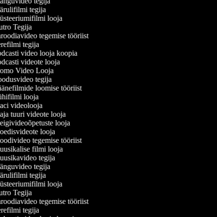
nguvideo tegija
ulifilmi tegija
steeriumifilmi looja
tro Tegija
roodiavideo tegemise tööriist
efilmi tegija
dcasti video looja koopia
dcasti videote looja
omo Video Looja
odusvideo tegija
änefilmide loomise tööriist
hifilmi looja
ci videolooja
ja tuuri videote looja
igivideoõpetuste looja
edisvideote looja
odivideo tegemise tööriist
usikalise filmi looja
usikavideo tegija
nguvideo tegija
ulifilmi tegija
steeriumifilmi looja
tro Tegija
roodiavideo tegemise tööriist
efilmi tegija