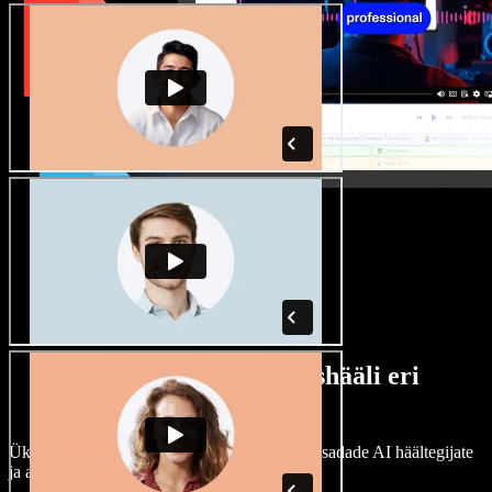
Lai valik mees- ja naishääli eri
aktsentidega
Ükski projekt ei pea kõlama ühtemoodi. Vali sadade AI häältegijate
ja aktsentide hulgast ning kohanda neid.