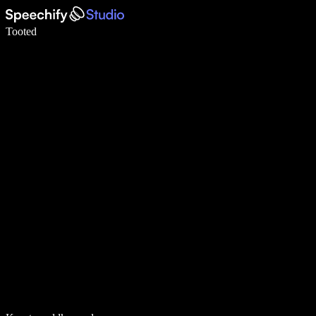
Kirjuta häälega 5× kiiremini
Tooted
Loe lähemalt