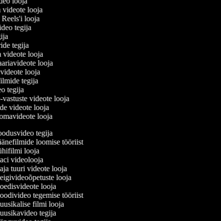
ideo looja
a videote looja
i Reels'i looja
video tegija
gija
ride tegija
a videote looja
ariavideote looja
videote looja
ilmide tegija
eo tegija
-vastuste videote looja
ade videote looja
omavideote looja
odusvideo tegija
änefilmide loomise tööriist
hifilmi looja
ci videolooja
ja tuuri videote looja
igivideoõpetuste looja
edisvideote looja
odivideo tegemise tööriist
usikalise filmi looja
usikavideo tegija