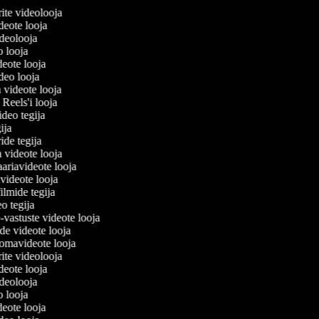
erite videolooja
videote looja
videolooja
eo looja
deote looja
ideo looja
a videote looja
i Reels'i looja
video tegija
gija
ride tegija
a videote looja
ariavideote looja
videote looja
ilmide tegija
eo tegija
-vastuste videote looja
ade videote looja
omavideote looja
erite videolooja
videote looja
videolooja
eo looja
deote looja