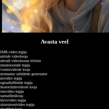
Avasta veel
MR-video tegija
atööde videolooja
droidi videoloome tööriist
imatsioonide tegija
vustusvideote looja
tomaatne subtiitrite generaator
tovideo tegija
graafiafilmide tegija
koreerimisvideote looja
movideo tegija
aamafilmilooja
larvevideo tegija
skursioonivideo tegija
loofilmi looja