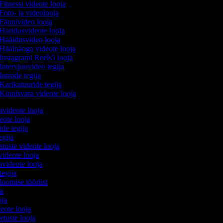
Fitnessi videote looja
Foto- ja videolooja
Fännivideo looja
Haridusvideote looja
Hääldusvideo looja
Häälnäoga videote looja
Instagrami Reels'i looja
Intervjuuvideo tegija
Introde tegija
Karikatuuride tegija
Kinnisvara videote looja
avideote looja
eote looja
ide tegija
tegija
stuste videote looja
videote looja
videote looja
tegija
 loomise tööriist
ja
oja
deote looja
etuste looja