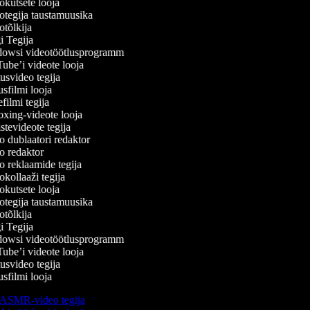
kutsete looja
tegija taustamuusika
tõlkija
 Tegija
wsi videotöötlusprogramm
be’i videote looja
svideo tegija
filmi looja
ilmi tegija
ing-videote looja
tevideote tegija
 dublaatori redaktor
 redaktor
 reklaamide tegija
kollaaži tegija
kutsete looja
tegija taustamuusika
tõlkija
 Tegija
wsi videotöötlusprogramm
be’i videote looja
svideo tegija
filmi looja
ASMR-video tegija