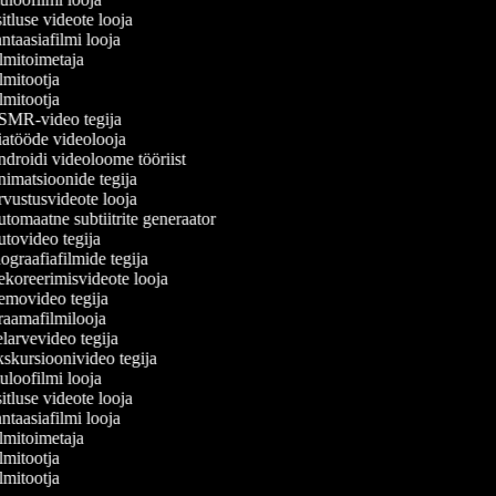
tluse videote looja
taasiafilmi looja
lmitoimetaja
mitootja
mitootja
MR-video tegija
atööde videolooja
droidi videoloome tööriist
imatsioonide tegija
vustusvideote looja
tomaatne subtiitrite generaator
tovideo tegija
graafiafilmide tegija
koreerimisvideote looja
movideo tegija
aamafilmilooja
larvevideo tegija
skursioonivideo tegija
loofilmi looja
tluse videote looja
taasiafilmi looja
lmitoimetaja
mitootja
mitootja