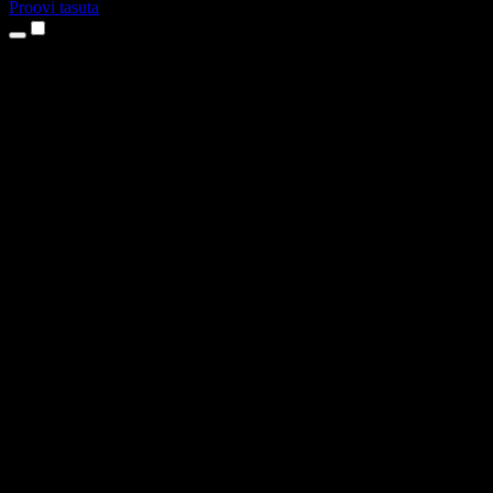
Proovi tasuta
Tooted
Tekst kõneks
iPhone’i ja iPadi rakendused
Androidi rakendus
Chrome’i laiendus
Edge’i laiendus
Veebirakendus
Maci rakendus
Windowsi rakendus
AI häältegeneraator
Pealelugemine
Dublaaž
Hääle kloonimine