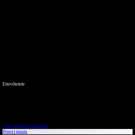
Ettevõtetele
Võta müügiga ühendust
Proovi tasuta