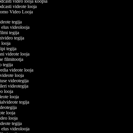
dcasti video looja koopia
dcasti videote looja
omo Video Looja
ideote tegija
u elus videolooja
filmi tegija
nivideo tegija
o looja
ipi tegija
ani videote looja
ne filmitootja
eo tegija
eedia videote looja
-videote looja
tuse videotegija
eileri videotegija
eo looja
ideote looja
ialvideote tegija
ideotegija
ote looja
video looja
ideote tegija
u elus videolooja