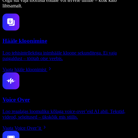
Olgu sul vaja tööriista endale või tervele tiimile – kõik käib
lihtsamalt.
Hääle kloonimine
Loo tehisintellektiga inimhääle kloone sekunditega. Ei vaja
paigaldust – töötab otse veebis.
Vaata hääle kloonimist
Voice Over
Loo reaalajas loomuliku kõlaga voice-over’eid AI abil. Tekstid,
videod, selgitused – ükskõik mis stiilis.
Vaata Voice Over’it