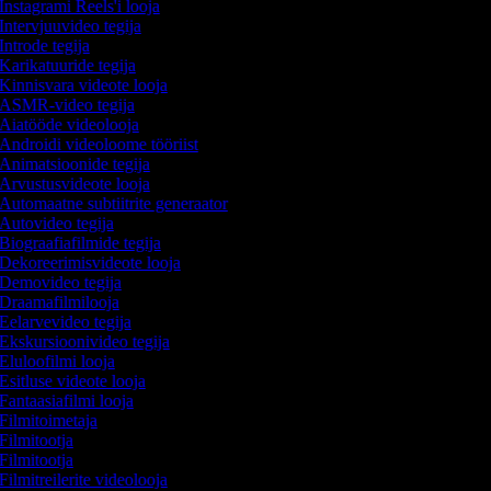
Instagrami Reels'i looja
Intervjuuvideo tegija
Introde tegija
Karikatuuride tegija
Kinnisvara videote looja
ASMR-video tegija
Aiatööde videolooja
Androidi videoloome tööriist
Animatsioonide tegija
Arvustusvideote looja
Automaatne subtiitrite generaator
Autovideo tegija
Biograafiafilmide tegija
Dekoreerimisvideote looja
Demovideo tegija
Draamafilmilooja
Eelarvevideo tegija
Ekskursioonivideo tegija
Eluloofilmi looja
Esitluse videote looja
Fantaasiafilmi looja
Filmitoimetaja
Filmitootja
Filmitootja
Filmitreilerite videolooja