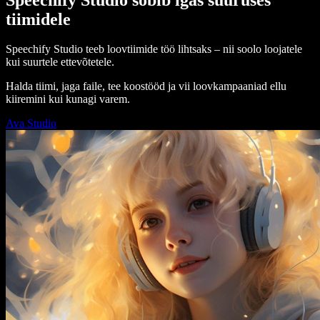
tiimidele
Speechify Studio teeb loovtiimide töö lihtsaks – nii soolo loojatele
kui suurtele ettevõtetele.
Halda tiimi, jaga faile, tee koostööd ja vii loovkampaaniad ellu
kiiremini kui kunagi varem.
Ava Studio