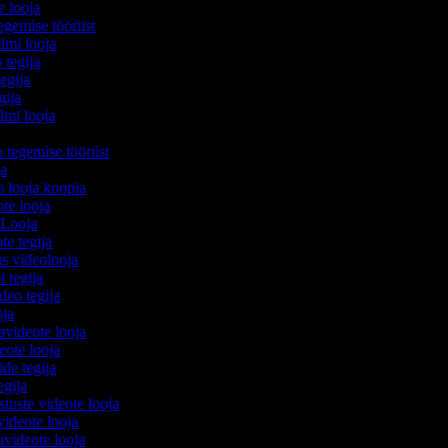
e looja
egemise tööriist
ilmi looja
 tegija
tegija
egija
ilmi looja
o tegemise tööriist
ija
eo looja koopia
ote looja
 Looja
ote tegija
us videolooja
i tegija
ideo tegija
ooja
avideote looja
eote looja
ide tegija
tegija
stuste videote looja
videote looja
videote looja