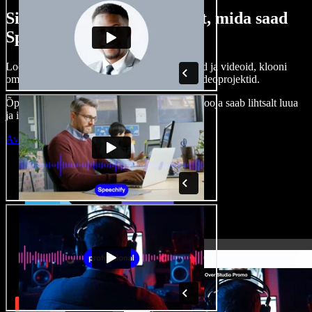
Siin on vaid väike osa sellest, mida saad
Speechify Studioga teha.
Loo voice-over’eid, kasuta tasuta pilte, helisid ja videoid, klooni
oma häält ja pane kokku terviklikud audio-videoprojektid.
Õppimiskõver puudub, kõik töötab veebis – looja saab lihtsalt luua
ja ideed kiiresti ellu viia.
Ava Studio