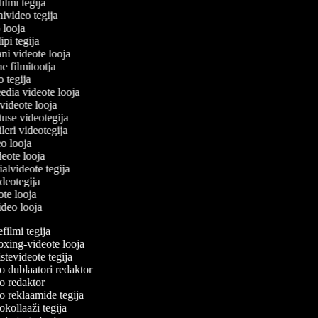
filmi tegija
nivideo tegija
o looja
ipi tegija
ani videote looja
ne filmitootja
eo tegija
eedia videote looja
-videote looja
tuse videotegija
eileri videotegija
eo looja
ideote looja
ialvideote tegija
ideotegija
ote looja
video looja
ilmi tegija
ing-videote looja
tevideote tegija
 dublaatori redaktor
 redaktor
 reklaamide tegija
kollaaži tegija