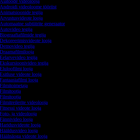
Aiatööde videolooja
Androidi videoloome tööriist
Animatsioonide tegija
Arvustusvideote looja
Automaatne subtiitrite generaator
Autovideo tegija
Biograafiafilmide tegija
Dekoreerimisvideote looja
Demovideo tegija
Draamafilmilooja
Eelarvevideo tegija
Ekskursioonivideo tegija
Eluloofilmi looja
Esitluse videote looja
Fantaasiafilmi looja
Filmitoimetaja
Filmitootja
Filmitootja
Filmitreilerite videolooja
Fitnessi videote looja
Foto- ja videolooja
Fännivideo looja
Haridusvideote looja
Hääldusvideo looja
Häälnäoga videote looja