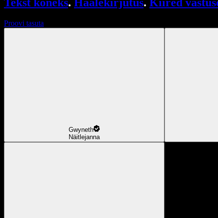
Tekst kõneks
.
Häälekirjutus
.
Kiired vastus
Proovi tasuta
Gwyneth
Näitlejanna