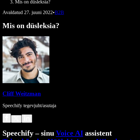
Mis on düsleksia?
Avaldatud
27. juuni 2022
•
B2B
Mis on düsleksia?
Cliff Weitzman
Speechify tegevjuht/asutaja
Speechify – sinu
Voice AI
assistent