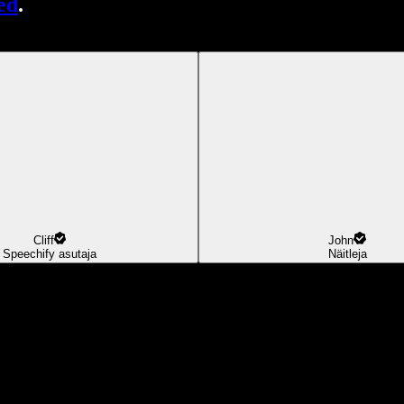
ed
.
Cliff
John
Speechify asutaja
Näitleja