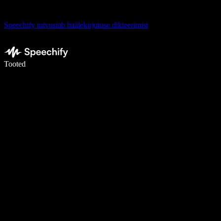
Speechify tutvustab häälekirjutuse dikteerimist
Kirjuta häälega 5× kiiremini
Tooted
Loe lähemalt