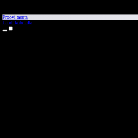
Proovi tasuta
Laadi kohe alla
Tooted
Tekst kõneks
iPhone’i ja iPadi rakendused
Androidi rakendus
Chrome’i laiendus
Edge’i laiendus
Veebirakendus
Maci rakendus
Windowsi rakendus