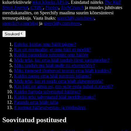
kuluefektiivsele
tekst kõneks API-le
. Esindatud näiteks
The Wall
Street Journal
,
CNBC
,
Forbes
,
TechCrunch
ja muudes juhtivates
meediakanalites, on Speechify maailma suurim kõnesünteesi
teenusepakkuja. Vaata lisaks:
speechify.com/news
,
speechify.com/blog
ja
speechify.com/press
.
Sisukord
Esiteks: kuidas oma häält tajume?
Kas on normaalne, et oma hääl ei meeldi?
Kuidas parandada suhtumist oma häälde
Mida teha, kui oma hääl tundub tõesti vastumeelne?
Miks tundub mu hääl mulle nii ebameeldiv?
Miks inimesed tõmbuvad krampi oma häält kuuldes?
Kuidas panna oma hääl paremini kõlama?
Mida teha, kui ei suuda oma häält aktsepteerida?
Kas hääl on ainus asi, mis sulle enda puhul ei meeldi?
Kuidas harjuda salvestatud häälega?
Kuidas teha salvestatud hääl meeldivamaks?
Paranda oma hääle kõla
8 parimat häälesalvestus- ja töötlusäppi
Soovitatud postitused