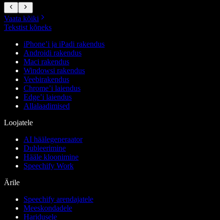
Vaata kõiki
Tekstist kõneks
iPhone’i ja iPadi rakendus
Androidi rakendus
Maci rakendus
Windowsi rakendus
Veebirakendus
Chrome’i laiendus
Edge’i laiendus
Allalaadimised
Loojatele
AI häälegeneraator
Dubleerimine
Hääle kloonimine
Speechify Work
Ärile
Speechify arendajatele
Meeskondadele
Haridusele