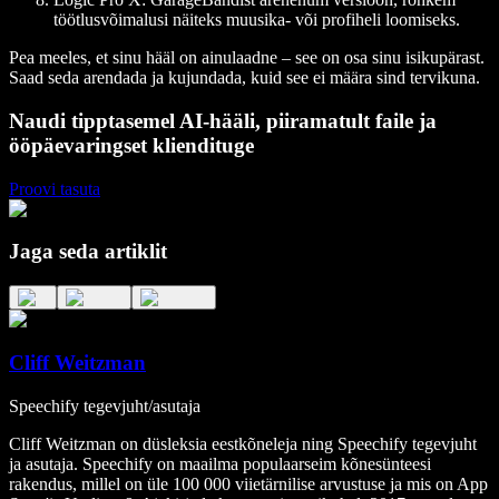
töötlusvõimalusi näiteks muusika- või profiheli loomiseks.
Pea meeles, et sinu hääl on ainulaadne – see on osa sinu isikupärast.
Saad seda arendada ja kujundada, kuid see ei määra sind tervikuna.
Naudi tipptasemel AI-hääli, piiramatult faile ja
ööpäevaringset kliendituge
Proovi tasuta
Jaga seda artiklit
Cliff Weitzman
Speechify tegevjuht/asutaja
Cliff Weitzman on düsleksia eestkõneleja ning Speechify tegevjuht
ja asutaja. Speechify on maailma populaarseim kõnesünteesi
rakendus, millel on üle 100 000 viietärnilise arvustuse ja mis on App