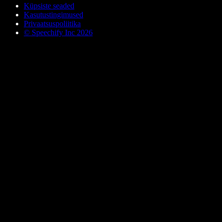
Küpsiste seaded
Kasutustingimused
Privaatsuspoliitika
© Speechify Inc 2026