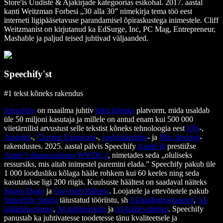
Store'is Uudiste & Ajakirjade kategoorias esikohal. 2017. aastal
kanti Weitzman Forbesi „30 alla 30” nimekirja tema töö eest
interneti ligipääsetavuse parandamisel õpiraskustega inimestele. Cliff
Weitzmanist on kirjutanud ka EdSurge, Inc, PC Mag, Entrepreneur,
Mashable ja paljud teised juhtivad väljaanded.
Speechify'st
#1 tekst kõneks rakendus
Speechify
on maailma juhtiv
tekst kõneks
platvorm, mida usaldab
üle 50 miljoni kasutaja ja millele on antud enam kui 500 000
viietärnilist arvustust selle tekstist kõneks tehnoloogia eest
iOS
-,
Android
-,
Chrome Extension
-,
veebirakendus
- ja
Mac desktop
-
rakendustes. 2025. aastal pälvis Speechify
Apple’ilt
prestiižse
Apple’i disainiauhinna
WWDC-l
, nimetades seda „oluliseks
ressursiks, mis aitab inimestel paremini elada.” Speechify pakub üle
1 000 loodusliku kõlaga hääle rohkem kui 60 keeles ning seda
kasutatakse ligi 200 riigis. Kuulsuste häältest on saadaval näiteks
Snoop Dogg
ja
Gwyneth Paltrow
. Loojatele ja ettevõtetele pakub
Speechify Studio
täiustatud tööriistu, sh
AI-häälegeneraatorit
,
AI-
häälekloonimist
,
AI-dubleerimist
ja
AI-häälevahetust
. Speechify
panustab ka juhtivatesse toodetesse tänu kvaliteetsele ja