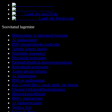
Laadi alla macOS-ile
Laadi alla Windowsile
Soovitatud lugemine
Dikteerimine ja häälega kirjutamine
AI häälassistent
PDF tekstist kõneks Androidis
Tekstist kõneks lugeja
Naishääle generaator
Meeshääle generaator
Parimad düsleksia lugemisrakendused
Robotihääle generaator
Anime tekstist kõneks
AI häälemuutja
PDF-ist audioraamat
Kas Google Docs oskab mulle ette lugeda
Chrome’i tekstist kõneks laiendus
Hindi tekstist kõneks
PDF-i ettelugemine
AI häälegeneraator
Texto a Voz
Leitor de Texto