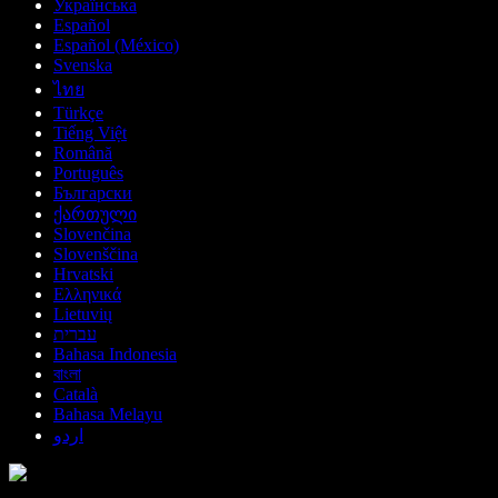
Українська
Español
Español (México)
Svenska
ไทย
Türkçe
Tiếng Việt
Română
Português
Български
ქართული
Slovenčina
Slovenščina
Hrvatski
Ελληνικά
Lietuvių
עברית
Bahasa Indonesia
বাংলা
Català
Bahasa Melayu
اردو