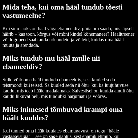
Mida teha, kui oma hääl tundub tõesti
vastumeelne?
Kui sinu jaoks on hääl väga ebameeldiv, püüa aru saada, mis täpselt
häirib – kas toon, kõrgus või mõni kindel kõnemaneer? Häälitreener
või logopeed saab anda nõuandeid ja võtteid, kuidas oma häält
muuta ja arendada.
Miks tundub mu hääl mulle nii
ebameeldiv?
Sulle võib oma hääl tunduda ebameeldiv, sest kuuled seda
teistmoodi kui teised. Sa kuuled seda nii õhu- kui ka luujuhtivuse
kaudu, mis teeb hääle madalamaks. Salvestisel on kuulda ainult õhu
kaudu liikuvat heli, mis tundubki harjumatu ja võõras.
Miks inimesed tõmbuvad krampi oma
häält kuuldes?
Kui tunned oma häält kuulates ebamugavust, on tegu "hääle
vastasseisuga" – see on sage nähtus, sest enamik ehmub, kui