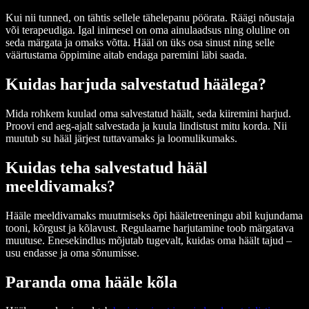
Kui nii tunned, on tähtis sellele tähelepanu pöörata. Räägi nõustaja
või terapeudiga. Igal inimesel on oma ainulaadsus ning oluline on
seda märgata ja omaks võtta. Hääl on üks osa sinust ning selle
väärtustama õppimine aitab endaga paremini läbi saada.
Kuidas harjuda salvestatud häälega?
Mida rohkem kuulad oma salvestatud häält, seda kiiremini harjud.
Proovi end aeg-ajalt salvestada ja kuula lindistust mitu korda. Nii
muutub su hääl järjest tuttavamaks ja loomulikumaks.
Kuidas teha salvestatud hääl
meeldivamaks?
Hääle meeldivamaks muutmiseks õpi hääletreeningu abil kujundama
tooni, kõrgust ja kõlavust. Regulaarne harjutamine toob märgatava
muutuse. Enesekindlus mõjutab tugevalt, kuidas oma häält tajud –
usu endasse ja oma sõnumisse.
Paranda oma hääle kõla