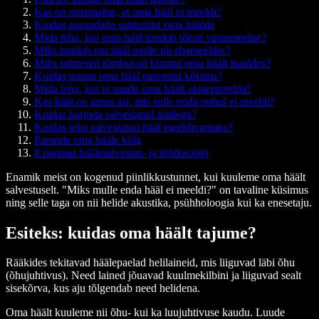
Kas on normaalne, et oma hääl ei meeldi?
Kuidas parandada suhtumist oma häälde
Mida teha, kui oma hääl tundub tõesti vastumeelne?
Miks tundub mu hääl mulle nii ebameeldiv?
Miks inimesed tõmbuvad krampi oma häält kuuldes?
Kuidas panna oma hääl paremini kõlama?
Mida teha, kui ei suuda oma häält aktsepteerida?
Kas hääl on ainus asi, mis sulle enda puhul ei meeldi?
Kuidas harjuda salvestatud häälega?
Kuidas teha salvestatud hääl meeldivamaks?
Paranda oma hääle kõla
8 parimat häälesalvestus- ja töötlusäppi
Enamik meist on kogenud piinlikkustunnet, kui kuuleme oma häält
salvestuselt. "Miks mulle enda hääl ei meeldi?" on tavaline küsimus
ning selle taga on nii helide akustika, psühholoogia kui ka enesetaju.
Esiteks: kuidas oma häält tajume?
Rääkides tekitavad häälepaelad helilaineid, mis liiguvad läbi õhu
(õhujuhtivus). Need lained jõuavad kuulmekilbini ja liiguvad sealt
sisekõrva, kus aju tõlgendab need helidena.
Oma häält kuuleme nii õhu- kui ka luujuhtivuse kaudu. Luude