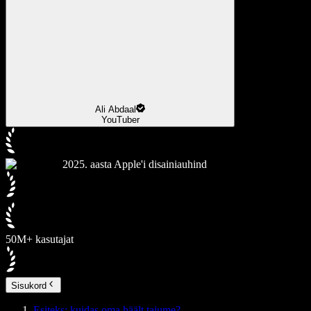
Ali Abdaal
YouTuber
2025. aasta Apple'i disainiauhind
50M+ kasutajat
Sisukord
Esiteks: kuidas oma häält tajume?