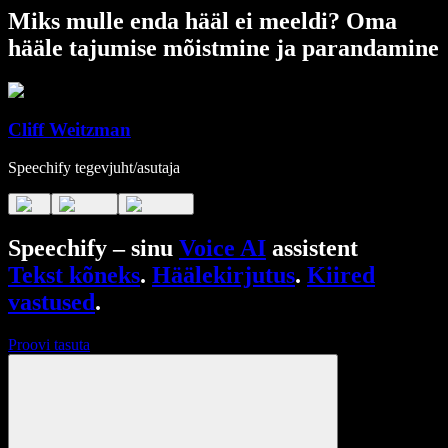
Miks mulle enda hääl ei meeldi? Oma
hääle tajumise mõistmine ja parandamine
Cliff Weitzman
Speechify tegevjuht/asutaja
Speechify – sinu
Voice AI
assistent
Tekst kõneks
.
Häälekirjutus
.
Kiired
vastused
.
Proovi tasuta