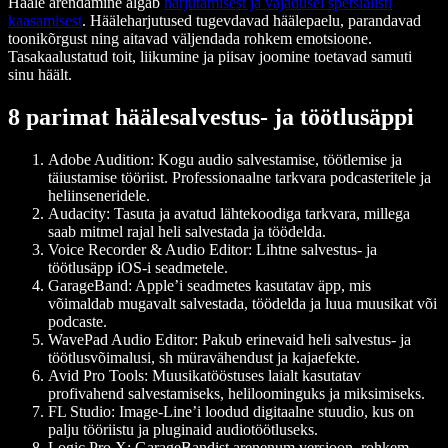
Hääle arendamine algab
harjutamisest ja vajadusel spetsialisti
kaasamisest
. Hääleharjutused tugevdavad häälepaelu, parandavad
toonikõrgust ning aitavad väljendada rohkem emotsioone.
Tasakaalustatud toit, liikumine ja piisav joomine toetavad samuti
sinu häält.
8 parimat häälesalvestus- ja töötlusäppi
Adobe Audition:
Kogu audio salvestamise, töötlemise ja
täiustamise tööriist. Professionaalne tarkvara podcasteritele ja
heliinseneridele.
Audacity:
Tasuta ja avatud lähtekoodiga tarkvara, millega
saab mitmel rajal heli salvestada ja töödelda.
Voice Recorder & Audio Editor:
Lihtne salvestus- ja
töötlusäpp iOS-i seadmetele.
GarageBand:
Apple’i seadmetes kasutatav äpp, mis
võimaldab mugavalt salvestada, töödelda ja luua muusikat või
podcaste.
WavePad Audio Editor:
Pakub erinevaid heli salvestus- ja
töötlusvõimalusi, sh müravähendust ja kajaefekte.
Avid Pro Tools:
Muusikatööstuses laialt kasutatav
profivahend salvestamiseks, heliloominguks ja miksimiseks.
FL Studio:
Image-Line’i loodud digitaalne stuudio, kus on
palju tööriistu ja pluginaid audiotöötluseks.
Logic Pro X:
GarageBandist arenenum versioon, rohkem