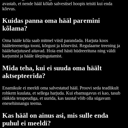
avastab, et nende hääl kõlab salvestisel hoopis teisiti kui enda
kõrvus.
Kuidas panna oma hääl paremini
kõlama?
Oma hääle kõla saab mitmel viisil parandada. Harjuta koos
hääletreeneriga tooni, kõrgust ja kõneviisi. Regulaarne treening ja
hääleharjutused aitavad. Hoia end hästi hüdreerituna ning väldi
karjumist ja hääle ülepingutamist.
Mida teha, kui ei suuda oma häält
aktsepteerida?
Enamikule ei meeldi oma salvestatud hääl. Proovi seda teadlikult
rohkem kuulata, et sellega harjuda. Kui ebamugavus ei kao, tasub
rääkida terapeudiga, et uurida, kas taustal võib olla sügavam
enesehinnangu teema.
Kas hääl on ainus asi, mis sulle enda
puhul ei meeldi?