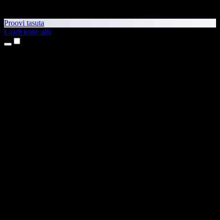
Proovi tasuta
Laadi kohe alla
Tooted
Tekst kõneks
iPhone’i ja iPadi rakendused
Androidi rakendus
Chrome’i laiendus
Edge’i laiendus
Veebirakendus
Maci rakendus
Windowsi rakendus
AI häältegeneraator
Pealelugemine
Dublaaž
Hääle kloonimine
Stuudiohääled