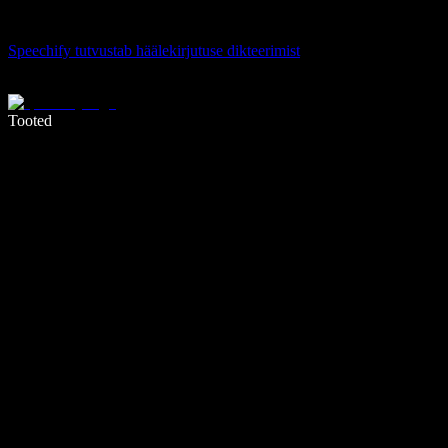
Speechify tutvustab häälekirjutuse dikteerimist
Kirjuta häälega 5× kiiremini
Tooted
Loe lähemalt