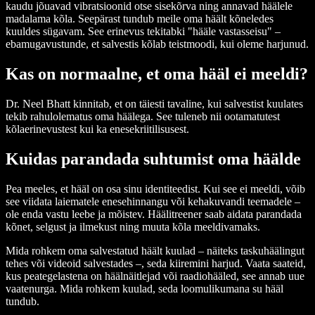
kaudu jõuavad vibratsioonid otse sisekõrva ning annavad häälele
madalama kõla. Seepärast tundub meile oma häält kõneledes
kuuldes sügavam. See erinevus tekitabki "hääle vastasseisu" –
ebamugavustunde, et salvestis kõlab teistmoodi, kui oleme harjunud.
Kas on normaalne, et oma hääl ei meeldi?
Dr. Neel Bhatt kinnitab, et on täiesti tavaline, kui salvestist kuulates
tekib rahulolematus oma häälega. See tuleneb nii ootamatutest
kõlaerinevustest kui ka enesekriitilisusest.
Kuidas parandada suhtumist oma häälde
Pea meeles, et hääl on osa sinu identiteedist. Kui see ei meeldi, võib
see viidata laiematele enesehinnangu või kehakuvandi teemadele –
ole enda vastu leebe ja mõistev. Häälitreener saab aidata parandada
kõnet, selgust ja ilmekust ning muuta kõla meeldivamaks.
Mida rohkem oma salvestatud häält kuulad – näiteks taskuhäälingut
tehes või videoid salvestades –, seda kiiremini harjud. Vaata saateid,
kus peategelastena on häälnäitlejad või raadiohääled, see annab uue
vaatenurga. Mida rohkem kuulad, seda loomulikumana su hääl
tundub.