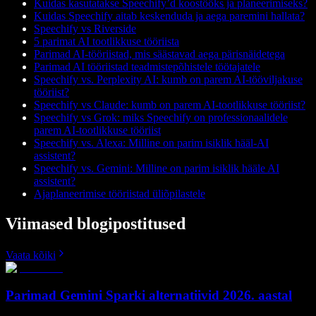
Kuidas kasutatakse Speechify’d koostööks ja planeerimiseks?
Kuidas Speechify aitab keskenduda ja aega paremini hallata?
Speechify vs Riverside
5 parimat AI tootlikkuse tööriista
Parimad AI-tööriistad, mis säästavad aega pärisnäidetega
Parimad AI tööriistad teadmistepõhistele töötajatele
Speechify vs. Perplexity AI: kumb on parem AI-tööviljakuse
tööriist?
Speechify vs Claude: kumb on parem AI-tootlikkuse tööriist?
Speechify vs Grok: miks Speechify on professionaalidele
parem AI-tootlikkuse tööriist
Speechify vs. Alexa: Milline on parim isiklik hääl-AI
assistent?
Speechify vs. Gemini: Milline on parim isiklik hääle AI
assistent?
Ajaplaneerimise tööriistad üliõpilastele
Viimased blogipostitused
Vaata kõiki
Parimad Gemini Sparki alternatiivid 2026. aastal