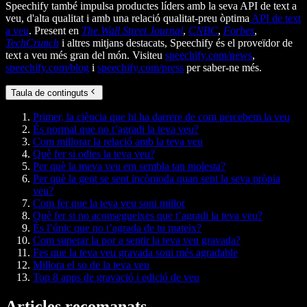
Speechify també impulsa productes líders amb la seva API de text a
veu, d'alta qualitat i amb una relació qualitat-preu òptima
API de text
a veu
. Present en
The Wall Street Journal
,
CNBC
,
Forbes
,
TechCrunch
i altres mitjans destacats, Speechify és el proveïdor de
text a veu més gran del món. Visiteu
speechify.com/news
,
speechify.com/blog
i
speechify.com/press
per saber-ne més.
Taula de continguts
Primer, la ciència que hi ha darrere de com percebem la veu
És normal que no t’agradi la teva veu?
Com millorar la relació amb la teva veu
Què fer si odies la teva veu?
Per què la meva veu em sembla tan molesta?
Per què la gent se sent incòmoda quan sent la seva pròpia
veu?
Com fer que la teva veu soni millor
Què fer si no aconsegueixes que t’agradi la teva veu?
És l’únic que no t’agrada de tu mateix?
Com superar la por a sentir la teva veu gravada?
Fes que la teva veu gravada soni més agradable
Millora el so de la teva veu
Top 8 apps de gravació i edició de veu
Articles recomanats