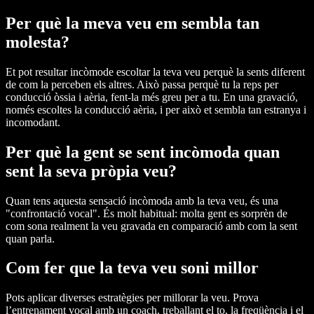
Per què la meva veu em sembla tan
molesta?
Et pot resultar incòmode escoltar la teva veu perquè la sents diferent
de com la perceben els altres. Això passa perquè tu la reps per
conducció òssia i aèria, fent-la més greu per a tu. En una gravació,
només escoltes la conducció aèria, i per això et sembla tan estranya i
incomodant.
Per què la gent se sent incòmoda quan
sent la seva pròpia veu?
Quan tens aquesta sensació incòmoda amb la teva veu, és una
"confrontació vocal". És molt habitual: molta gent es sorprèn de
com sona realment la veu gravada en comparació amb com la sent
quan parla.
Com fer que la teva veu soni millor
Pots aplicar diverses estratègies per millorar la veu. Prova
l’entrenament vocal amb un coach, treballant el to, la freqüència i el