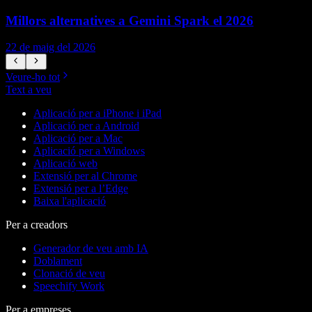
Millors alternatives a Gemini Spark el 2026
22 de maig del 2026
1
Veure-ho tot
Text a veu
Aplicació per a iPhone i iPad
Aplicació per a Android
Aplicació per a Mac
Aplicació per a Windows
Aplicació web
Extensió per al Chrome
Extensió per a l’Edge
Baixa l'aplicació
Per a creadors
Generador de veu amb IA
Doblament
Clonació de veu
Speechify Work
Per a empreses