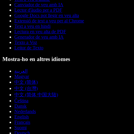
Canviador de veu amb IA
Lector d'àudio per a PDF
Google Docs pot llegir en veu alta
Extensió de text a veu per al Chrome
Text a veu en hindi
Lectura en veu alta de PDF
Generador de veu amb IA
Texto a Voz
Leitor de Texto
Mostra-ho en altres idiomes
العربية
Magyar
中文 (简体)
中文 (台灣)
中文 (简体 中国大陆)
Čeština
Dansk
Nederlands
English
Français
Suomi
Deutsch