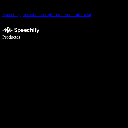
Speechify presenta l'escriptura per veu amb dictat
Escriu 5× més ràpid amb la veu
Productes
Més informació