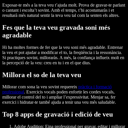
Exposar-te més a la teva veu t’ajuda molt. Prova de gravar-te parlant
o cantant i escolta’t sovint. Amb el temps, t’hi acostumaràs i et
resultarà més natural sentir la teva veu tal com la senten els altres.
Fes que la teva veu gravada soni més
agradable
Hi ha moltes formes de fer que la veu soni més agradable. Entrenar
la veu et pot ajudar a modificar el to, la freqüència i la ressonància.
Si practiques sovint, milloraràs. A més, la confiança influeix molt en
la percepció de la veu: creu en tu i en el que dius.
Millora el so de la teva veu
Millorar com sona la veu sovint requereix
pràctica i formació
professional
. Exercicis vocals poden enfortir les cordes vocals,
millorar el control del to i ampliar l’expressivitat. Menjar sa, fer
exercici i hidratar-te també ajuda a tenir una veu més saludable.
Top 8 apps de gravació i edició de veu
Adobe Audition:
Eina professional per gravar, editar i millorar