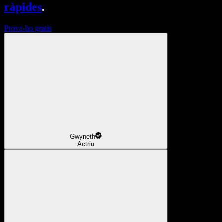
ràpides
.
Prova-ho gratis
Gwyneth
Actriu