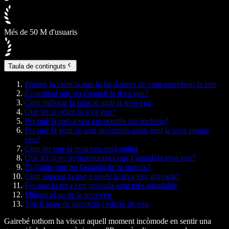
Més de 50 M d'usuaris
Taula de continguts
Primer, la ciència que hi ha darrere de com percebem la veu
És normal que no t’agradi la teva veu?
Com millorar la relació amb la teva veu
Què fer si odies la teva veu?
Per què la meva veu em sembla tan molesta?
Per què la gent se sent incòmoda quan sent la seva pròpia
veu?
Com fer que la teva veu soni millor
Què fer si no aconsegueixes que t’agradi la teva veu?
És l’únic que no t’agrada de tu mateix?
Com superar la por a sentir la teva veu gravada?
Fes que la teva veu gravada soni més agradable
Millora el so de la teva veu
Top 8 apps de gravació i edició de veu
Gairebé tothom ha viscut aquell moment incòmode en sentir una