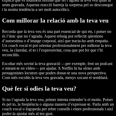
explica que és totalment normal que no t’agradi la teva veu quan la
sents gravada. Aquesta reacció barreja la sorpresa pel so desconegut
i la nostra tendència a ser molt autocrítics.
Com millorar la relació amb la teva veu
Recorda que la teva veu és una part essencial de qui ets, i potser no
és l’únic que no t’agrada. Aquest rebuig pot reflectir qüestions
d’autoestima o d’imatge corporal, així que tracta-ho amb empatia.
Un coach vocal et pot orientar professionalment per millorar la teva
veu, la claredat, el to i l’expressivitat, cosa que pot fer que t’hi
reconciliïs.
Escoltar més sovint la teva gravació —per exemple, fent un podcast
o mirant-te en vídeo— pot ajudar. A Netflix hi ha sèries amb
protagonistes locutors que poden donar-te una nova perspectiva.
Com més escoltis la teva veu gravada, menys xocant et semblarà.
Què fer si odies la teva veu?
Si no t’agrada la teva veu, primer intenta entendre’n el motiu. Potser
és pel to, la freqüència o alguna manera d’expressar-te. Parla amb un
coach vocal o logopeda per rebre consells i eines professionals i així
poder-la ajustar més al teu gust.