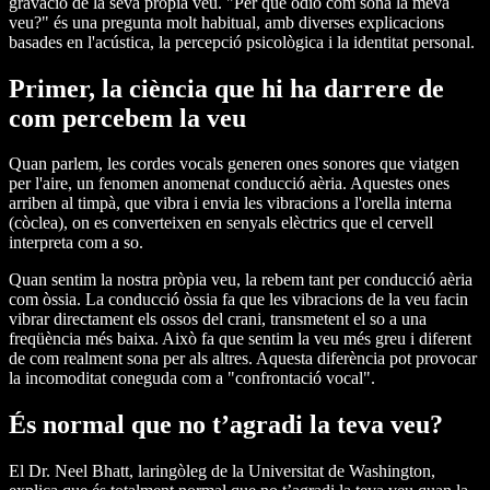
gravació de la seva pròpia veu. "Per què odio com sona la meva
veu?" és una pregunta molt habitual, amb diverses explicacions
basades en l'acústica, la percepció psicològica i la identitat personal.
Primer, la ciència que hi ha darrere de
com percebem la veu
Quan parlem, les cordes vocals generen ones sonores que viatgen
per l'aire, un fenomen anomenat conducció aèria. Aquestes ones
arriben al timpà, que vibra i envia les vibracions a l'orella interna
(còclea), on es converteixen en senyals elèctrics que el cervell
interpreta com a so.
Quan sentim la nostra pròpia veu, la rebem tant per conducció aèria
com òssia. La conducció òssia fa que les vibracions de la veu facin
vibrar directament els ossos del crani, transmetent el so a una
freqüència més baixa. Això fa que sentim la veu més greu i diferent
de com realment sona per als altres. Aquesta diferència pot provocar
la incomoditat coneguda com a "confrontació vocal".
És normal que no t’agradi la teva veu?
El Dr. Neel Bhatt, laringòleg de la Universitat de Washington,