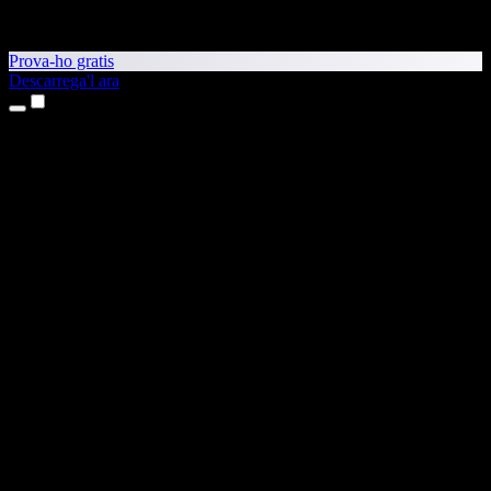
Prova-ho gratis
Descarrega'l ara
Productes
Text a veu
Aplicacions per a iPhone i iPad
Aplicació per a Android
Extensió per al Chrome
Extensió per a l'Edge
Aplicació web
Aplicació per al Mac
Aplicació per al Windows