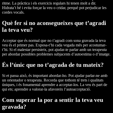
ritme. La pràctica i els exercicis regulars hi tenen molt a dir.
Hidrata’t bé i evita forçar la veu o cridar, perquè pot perjudicar les
cordes vocals.
Què fer si no aconsegueixes que t’agradi
la teva veu?
Acceptar que és normal que no t’agradi com sona gravada la teva
veu és el primer pas. Exposa-t’hi cada vegada més per acostumar-
t’hi. Si el malestar persisteix, pot ajudar-te parlar amb un terapeuta
per abordar possibles problemes subjacents d’autoestima o d’imatge.
És l’únic que no t’agrada de tu mateix?
Si et passa això, és important abordar-ho. Pot ajudar parlar-ne amb
un orientador o terapeuta. Recorda que tothom té trets i qualitats
úniques, i és fonamental aprendre a acceptar-los. La veu és part de
qui ets; aprendre a valorar-la afavoreix l’autoacceptació.
Com superar la por a sentir la teva veu
gravada?