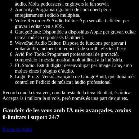
àudio. Molts podcasters i enginyers la fan servir.
Audacity:
Programari gratuït i de codi obert per a
enregistrament i edició multipista.
Voice Recorder & Audio Editor:
App senzilla i eficient per
gravar i editar veu a iOS.
GarageBand:
Disponible a dispositius Apple per gravar, editar
i crear música o podcasts fàcilment.
WavePad Audio Editor:
Disposa de funcions per gravar i
editar àudio, incloent-hi reducció de soroll i efectes d’eco.
Avid Pro Tools:
Programari professional de gravació,
composició i mescla musical molt utilitzat a la indústria.
FL Studio:
Estudi digital desenvolupat per Image-Line, amb
moltes eines i plugins d’àudio.
Logic Pro X:
Versió avançada de GarageBand, que dona més
control en l’edició de música i àudio professional.
Recorda que la teva veu, com la resta de la teva identitat, és única.
Accepta-la i millora-la si vols, però només és una part de qui ets.
Gaudeix de les veus amb IA més avançades, arxius
il·limitats i suport 24/7
Prova-ho gratis