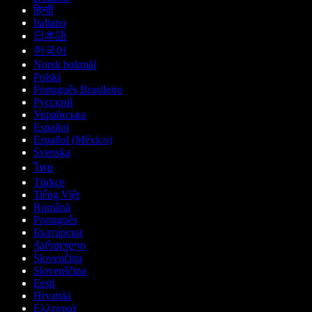
हिन्दी
Italiano
日本語
한국어
Norsk bokmål
Polski
Português Brasileiro
Русский
Українська
Español
Español (México)
Svenska
ไทย
Türkçe
Tiếng Việt
Română
Português
Български
ქართული
Slovenčina
Slovenščina
Eesti
Hrvatski
Ελληνικά