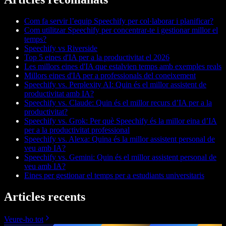
Com fa servir l’equip Speechify per col·laborar i planificar?
Com utilitzar Speechify per concentrar-te i gestionar millor el
temps?
Speechify vs Riverside
Top 5 eines d'IA per a la productivitat el 2026
Les millors eines d'IA que estalvien temps amb exemples reals
Millors eines d'IA per a professionals del coneixement
Speechify vs. Perplexity AI: Quin és el millor assistent de
productivitat amb IA?
Speechify vs. Claude: Quin és el millor recurs d’IA per a la
productivitat?
Speechify vs. Grok: Per què Speechify és la millor eina d’IA
per a la productivitat professional
Speechify vs. Alexa: Quina és la millor assistent personal de
veu amb IA?
Speechify vs. Gemini: Quin és el millor assistent personal de
veu amb IA?
Eines per gestionar el temps per a estudiants universitaris
Articles recents
Veure-ho tot