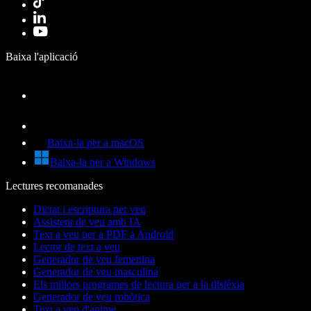
Baixa l'aplicació
Baixa-la per a macOS
Baixa-la per a Windows
Lectures recomanades
Dictat i escriptura per veu
Assistent de veu amb IA
Text a veu per a PDF a Android
Lector de text a veu
Generador de veu femenina
Generador de veu masculina
Els millors programes de lectura per a la dislèxia
Generador de veu robòtica
Text a veu d'anime