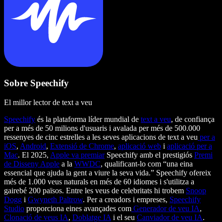
Sobre Speechify
El millor lector de text a veu
Speechify
és la plataforma líder mundial de
text a veu
, de confiança
per a més de 50 milions d'usuaris i avalada per més de 500.000
ressenyes de cinc estrelles a les seves aplicacions de text a veu
per a
iOS
,
Android
,
Extensió de Chrome
,
aplicació web
i
aplicació per a
Mac
. El 2025,
Apple va premiar
Speechify amb el prestigiós
Premi
de Disseny Apple
a la
WWDC
, qualificant-lo com “una eina
essencial que ajuda la gent a viure la seva vida.” Speechify ofereix
més de 1.000 veus naturals en més de 60 idiomes i s'utilitza a
gairebé 200 països. Entre les veus de celebritats hi trobem
Snoop
Dogg
i
Gwyneth Paltrow
. Per a creadors i empreses,
Speechify
Studio
proporciona eines avançades com
Generador de veu IA
,
Clonació de veus IA
,
Doblatge IA
i el seu
Canviador de veu IA
.