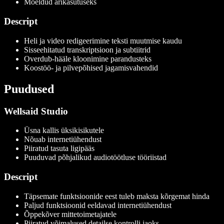
Mõeldud ärikasutuseks
Descript
Heli ja video redigeerimine teksti muutmise kaudu
Sisseehitatud transkriptsioon ja subtiitrid
Overdub-hääle kloonimine parandusteks
Koostöö- ja pilvepõhised jagamisvahendid
Puudused
Wellsaid Studio
Üsna kallis üksikisikutele
Nõuab internetiühendust
Piiratud tasuta ligipääs
Puuduvad põhjalikud audiotöötluse tööriistad
Descript
Täpsemate funktsioonide eest tuleb maksta kõrgemat hinda
Paljud funktsioonid eeldavad internetiühendust
Õppekõver mittetoimetajatele
Piiratud võimalused detailse kontrolli jaoks