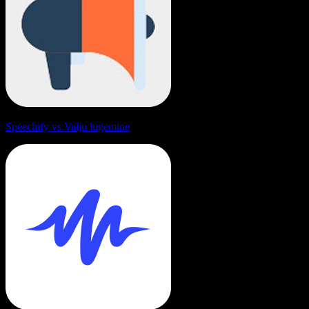
Speechify vs Valju lugemine