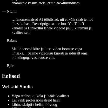
enamikele kasutajatele, eriti SaaS-turunduses.
—
Nidhin
…fenomenaalsed AI-tööriistad, nii et kõik saab tehtud
ühest kohast. Descriptiga saame luua YouTube'i
kanalile ja LinkedIni lehele videoid palju kiiremini ja
kvaliteetselt.
—
Balázs
Mallid teevad kiire ja ilusa video loomise väga
lihtsaks… Saame videosisu kiiresti ja sidusalt oma
brändinguga vastavusse viia.
—
Björn
Eelised
Wellsaid Studio
Väga realistliku kõla ja hääle kvaliteet
Lai valik professionaalseid hääli
Lihtne skriptist helini töövoog