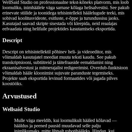
WellSaid Studio on professionaalne tekst-kõneks platvorm, mis loob
loomuliku, inimhäälele väga sarnase kõlaga helisalvestisi. See pakub
erinevate stiilide ja toonidega tehisintellekti häälelugude teeki, mis
sobivad koolitusvideote, esitluste, e-õppe ja turundussisu jaoks.
Kasutajad saavad skripte sisestada või kleepida, neid reaalajas
eelvaadata ning helifaile projektides kasutamiseks eksportida.
Descript
Descript on tehisintellektil põhinev heli- ja videoeditor, mis
võimaldab kasutajatel meediat muuta teksti kaudu. See pakub
transkriptsiooni, subtiitreid ja täitefraaside eemaldamist ning
ekraanisalvestust ja mitmerajalist redigeerimist. Overdub-funktsioon
võimaldab hääle kloonimist sujuvate paranduste tegemiseks.
Projekte saab eksportida levinud formaatides või jagada pilves
koostööks.
Arvustused
Wellsaid Studio
Mulle väga meeldib, kui loomulikult hääled kõlavad —
hääldus ja peened pausid muudavad selle palju
inimlikumaks, mitte lihtsalt robotihääleks. Hindan, kui