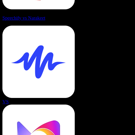
Speechify vs Narakeet
VS