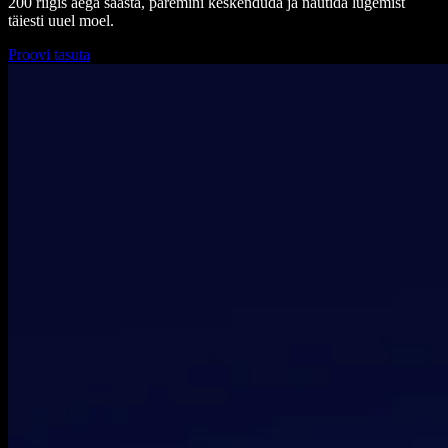
200 riigis aega säästa, paremini keskenduda ja nautida lugemist
täiesti uuel moel.
Proovi tasuta