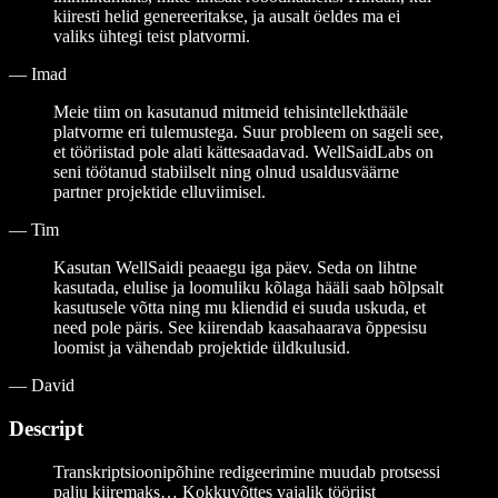
kiiresti helid genereeritakse, ja ausalt öeldes ma ei
valiks ühtegi teist platvormi.
—
Imad
Meie tiim on kasutanud mitmeid tehisintellekthääle
platvorme eri tulemustega. Suur probleem on sageli see,
et tööriistad pole alati kättesaadavad. WellSaidLabs on
seni töötanud stabiilselt ning olnud usaldusväärne
partner projektide elluviimisel.
—
Tim
Kasutan WellSaidi peaaegu iga päev. Seda on lihtne
kasutada, elulise ja loomuliku kõlaga hääli saab hõlpsalt
kasutusele võtta ning mu kliendid ei suuda uskuda, et
need pole päris. See kiirendab kaasahaarava õppesisu
loomist ja vähendab projektide üldkulusid.
—
David
Descript
Transkriptsioonipõhine redigeerimine muudab protsessi
palju kiiremaks… Kokkuvõttes vajalik tööriist