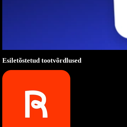
Esiletõstetud tootvõrdlused