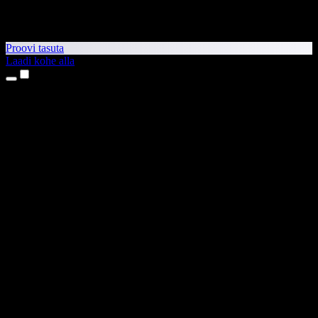
Proovi tasuta
Laadi kohe alla
Tooted
Tekst kõneks
iPhone’i ja iPadi rakendused
Androidi rakendus
Chrome’i laiendus
Edge’i laiendus
Veebirakendus
Maci rakendus
Windowsi rakendus