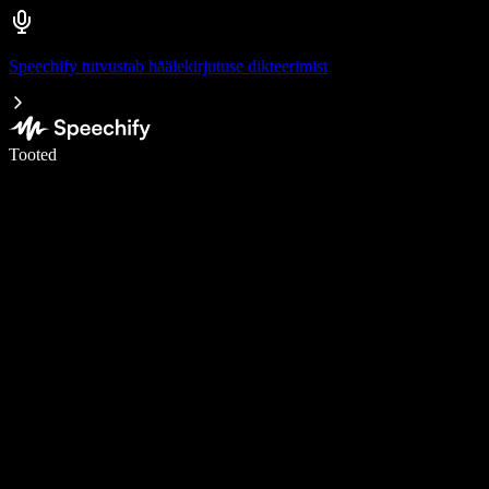
Speechify tutvustab häälekirjutuse dikteerimist
Kirjuta häälega 5× kiiremini
Tooted
Loe lähemalt