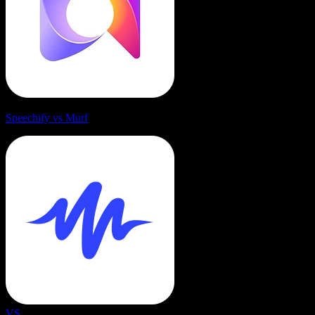
Speechify vs Murf
VS