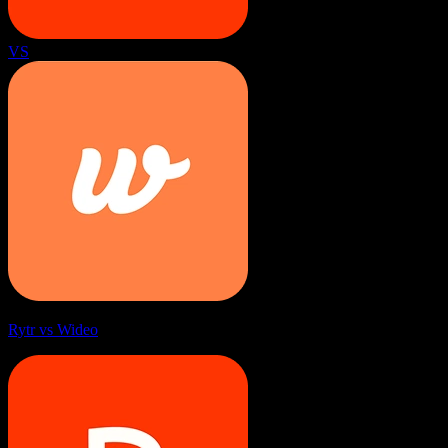
VS
Rytr vs Wideo