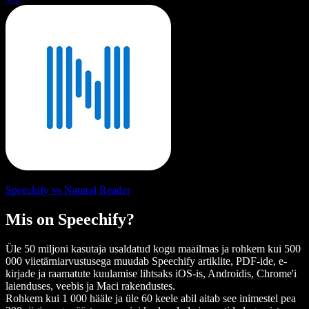
Speechify vs Natural Reader
Mis on Speechify?
Üle 50 miljoni kasutaja usaldatud kogu maailmas ja rohkem kui 500
000 viietärniarvustusega muudab Speechify artiklite, PDF-ide, e-
kirjade ja raamatute kuulamise lihtsaks iOS-is, Androidis, Chrome'i
laienduses, veebis ja Maci rakendustes.
Rohkem kui 1 000 hääle ja üle 60 keele abil aitab see inimestel pea