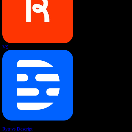
VS
Rytr vs Descript