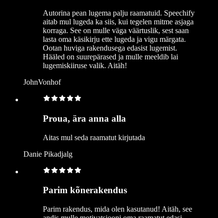
Autorina pean lugema palju raamatuid. Speechify
aitab mul lugeda ka siis, kui tegelen mitme asjaga
korraga. See on mulle väga väärtuslik, sest saan
lasta oma käsikirju ette lugeda ja vigu märgata.
Ootan huviga rakendusega edasist lugemist.
Hääled on suurepärased ja mulle meeldib lai
lugemiskiiruse valik. Aitäh!
JohnVonhof
Proua, ära anna alla
Aitas mul seda raamatut kirjutada
Danie Pikadjalg
Parim kõnerakendus
Parim rakendus, mida olen kasutanud! Aitäh, see
andis mulle motivatsiooni oma raamatut edasi