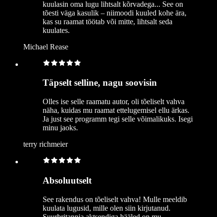
kuulasin oma lugu lihtsalt kõrvadega... See on
tõesti väga kasulik – niimoodi kuuled kohe ära,
kas su raamat töötab või mitte, lihtsalt seda
kuulates.
Michael Rease
Täpselt selline, nagu soovisin
Olles ise selle raamatu autor, oli tõeliselt vahva
näha, kuidas mu raamat ettelugemisel ellu ärkas.
Ja just see programm tegi selle võimalikuks. Isegi
minu jaoks.
terry richmeier
Absoluutselt
See rakendus on tõeliselt vahva! Mulle meeldib
kuulata lugusid, mille olen siin kirjutanud.
Suurbritannia aktsendiga hääled on mu