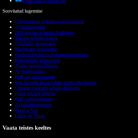
Laadi alla Windowsile
Soovitatud lugemine
Dikteerimine ja häälega kirjutamine
AI häälassistent
PDF tekstist kõneks Androidis
Tekstist kõneks lugeja
Naishääle generaator
Meeshääle generaator
Parimad düsleksia lugemisrakendused
Robotihääle generaator
Anime tekstist kõneks
AI häälemuutja
PDF-ist audioraamat
Kas Google Docs oskab mulle ette lugeda
Chrome’i tekstist kõneks laiendus
Hindi tekstist kõneks
PDF-i ettelugemine
AI häälegeneraator
Texto a Voz
Leitor de Texto
Vaata teistes keeltes