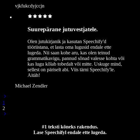
vjkfukcdyjccjn
Suurepärane jutuvestjatele.
Olen jutukirjanik ja kasutan Speechify'd
tööriistana, et lasta oma lugusid endale ette
lugeda. Nii saan kohe aru, kas olen teinud
grammatikavigu, pannud sõnad valesse kohta või
kas lugu kõlab tobedalt või mitte. Uskuge mind,
sellest on päriselt abi. Viis tärni Speechify'le.
Aitäh!
Michael Zendler
1
2
#1 teksti kõneks rakendus.
Lase Speechifyl endale ette lugeda.