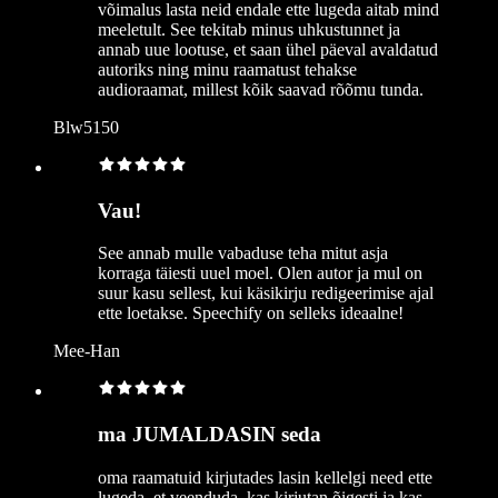
võimalus lasta neid endale ette lugeda aitab mind
meeletult. See tekitab minus uhkustunnet ja
annab uue lootuse, et saan ühel päeval avaldatud
autoriks ning minu raamatust tehakse
audioraamat, millest kõik saavad rõõmu tunda.
Blw5150
Vau!
See annab mulle vabaduse teha mitut asja
korraga täiesti uuel moel. Olen autor ja mul on
suur kasu sellest, kui käsikirju redigeerimise ajal
ette loetakse. Speechify on selleks ideaalne!
Mee-Han
ma JUMALDASIN seda
oma raamatuid kirjutades lasin kellelgi need ette
lugeda, et veenduda, kas kirjutan õigesti ja kas