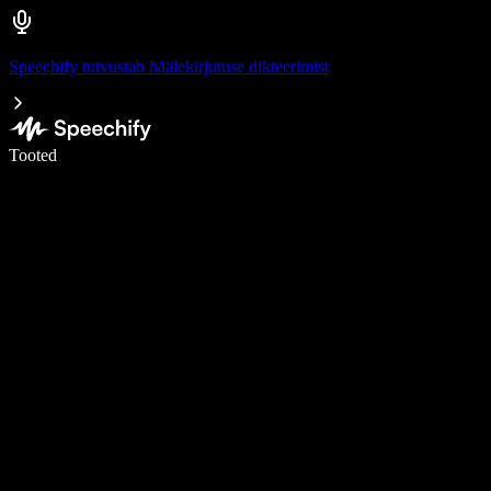
Speechify tutvustab häälekirjutuse dikteerimist
Kirjuta häälega 5× kiiremini
Tooted
Loe lähemalt