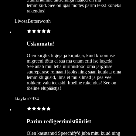
lemmikud. See on igas mõttes parim tekst-kõneks
rakendus!
LivosaButterworth
Uskumatu!
Olen kirglik lugeja ja kirjutaja, kuid kroonilise
migreeni tõttu ei saa ma enam eriti ise lugeda.
See aitab mul teha uurimistööd oma järgmise
suurepärase romaani jaoks ning saan kuulata oma
lemmiklugusid, ilma et mu silmad ja pea veel
rohkem valu teeksid. Imeline rakendus! See on
tõeline elupäästja!
ktaykor7934
Parim redigeerimistööriist
Olen kasutanud Speechify'd juba mitu kuud ning