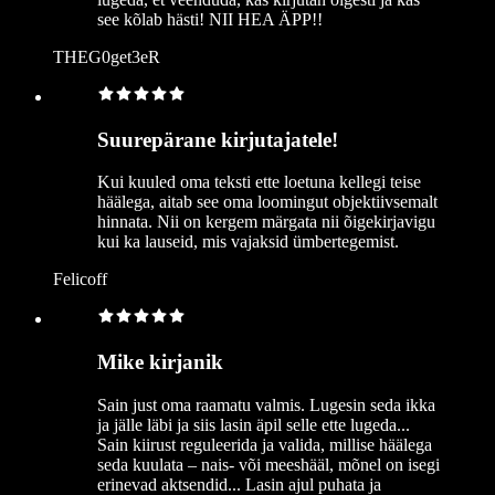
see kõlab hästi! NII HEA ÄPP!!
THEG0get3eR
Suurepärane kirjutajatele!
Kui kuuled oma teksti ette loetuna kellegi teise
häälega, aitab see oma loomingut objektiivsemalt
hinnata. Nii on kergem märgata nii õigekirjavigu
kui ka lauseid, mis vajaksid ümbertegemist.
Felicoff
Mike kirjanik
Sain just oma raamatu valmis. Lugesin seda ikka
ja jälle läbi ja siis lasin äpil selle ette lugeda...
Sain kiirust reguleerida ja valida, millise häälega
seda kuulata – nais- või meeshääl, mõnel on isegi
erinevad aktsendid... Lasin ajul puhata ja