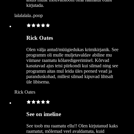
kirjutada.
lalalalala..poop
Rick Oates
Olen välja antud/müügiedukas krimikirjanik. See
programm oli mulle muljetavaldav abiline mu
viimase raamatu kõlaredigeerimisel. Kõrvad
kasutavad ajus teisi piirkondi kui silmad ning see
programm aitas mul leida üles peened vead ja
paranduskohad, millest silmad kipuvad lihtsalt
üle libisema.
Rick Oates
See on imeline
See toob mu raamatu ellu!! Olen kirjutanud kaks
raamatut, mõlemad veel avaldamata, kuid