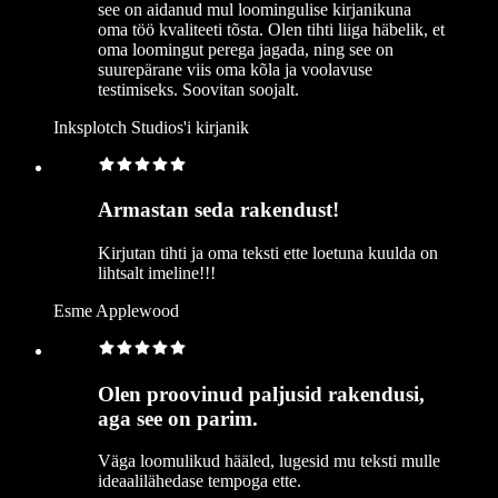
see on aidanud mul loomingulise kirjanikuna
oma töö kvaliteeti tõsta. Olen tihti liiga häbelik, et
oma loomingut perega jagada, ning see on
suurepärane viis oma kõla ja voolavuse
testimiseks. Soovitan soojalt.
Inksplotch Studios'i kirjanik
Armastan seda rakendust!
Kirjutan tihti ja oma teksti ette loetuna kuulda on
lihtsalt imeline!!!
Esme Applewood
Olen proovinud paljusid rakendusi,
aga see on parim.
Väga loomulikud hääled, lugesid mu teksti mulle
ideaalilähedase tempoga ette.