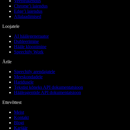
Veebirakendus
Chrome’i laiendus
Edge’i laiendus
Allalaadimised
Loojatele
AI häälegeneraator
Dubleerimine
Hääle kloonimine
Speechify Work
Ärile
Speechify arendajatele
Meeskondadele
Haridusele
Tekstist kõneks API dokumentatsioon
Hääleagentide API dokumentatsioon
Ettevõttest
Meist
Kontakt
Blogi
Karjäär