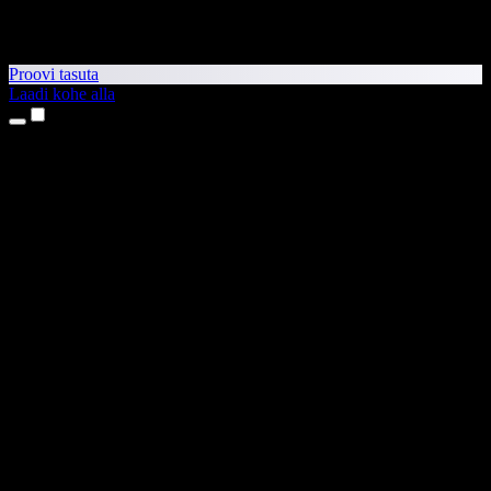
Proovi tasuta
Laadi kohe alla
Tooted
Tekst kõneks
iPhone’i ja iPadi rakendused
Androidi rakendus
Chrome’i laiendus
Edge’i laiendus
Veebirakendus
Maci rakendus
Windowsi rakendus