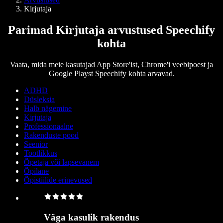
Kirjutaja
Parimad Kirjutaja arvustused Speechify
kohta
Vaata, mida meie kasutajad App Store'ist, Chrome'i veebipoest ja
Google Playst Speechify kohta arvavad.
ADHD
Düsleksia
Halb nägemine
Kirjutaja
Professionaalne
Rakenduste pood
Seenior
Tootlikkus
Õpetaja või lapsevanem
Õpilane
Õpistiilide erinevused
Väga kasulik rakendus