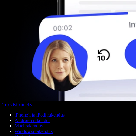
Tekstist kõneks
iPhone’i ja iPadi rakendus
Androidi rakendus
Maci rakendus
Windowsi rakendus