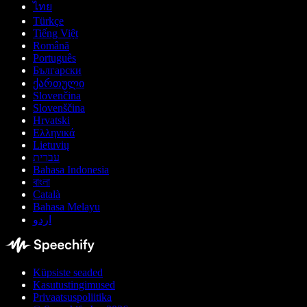
ไทย
Türkçe
Tiếng Việt
Română
Português
Български
ქართული
Slovenčina
Slovenščina
Hrvatski
Ελληνικά
Lietuvių
עברית
Bahasa Indonesia
বাংলা
Català
Bahasa Melayu
اردو
Küpsiste seaded
Kasutustingimused
Privaatsuspoliitika