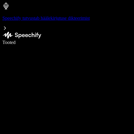
Speechify tutvustab häälekirjutuse dikteerimist
Kirjuta häälega 5× kiiremini
Tooted
Loe lähemalt