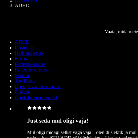
ADHD
Vaata, mida meie
ADHD
Düsleksia
Halb nägemine
Kirjutaja
Professionaalne
Rakenduste pood
Seenior
Tootlikkus
Õpetaja või lapsevanem
Õpilane
Õpistiilide erinevused
Just seda mul oligi vaja!
Mul oligi midagi sellist väga vaja – olen düslektik ja mul
raskusi kas ATH/ADD või düsleksiaga. Lisaks veel sotsia