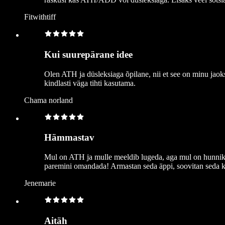
Fitwithtiff
Kui suurepärane idee
Olen ATH ja düsleksiaga õpilane, nii et see on minu jaok
kindlasti väga tihti kasutama.
Chama norland
Hämmastav
Mul on ATH ja mulle meeldib lugeda, aga mul on hunnikut
paremini omandada! Armastan seda äppi, soovitan seda k
Jenemarie
Aitäh