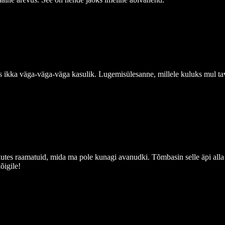
s ikka väga-väga-väga kasulik. Lugemisülesanne, millele kuluks mul tava
es raamatuid, mida ma pole kunagi avanudki. Tõmbasin selle äpi alla 
õigile!