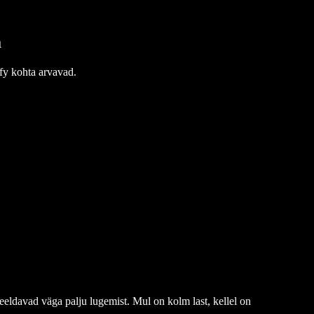
a
fy kohta arvavad.
i eeldavad väga palju lugemist. Mul on kolm last, kellel on