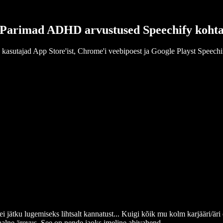
Parimad ADHD arvustused Speechify koht
 kasutajad App Store'ist, Chrome'i veebipoest ja Google Playst Speechi
 ei jätku lugemiseks lihtsalt kannatust... Kuigi kõik mu kolm karjääri/är
alne ärevus. See on nende jaoks imeline abivahend.