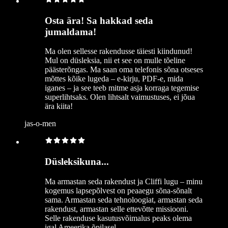
Osta ära! Sa hakkad seda
jumaldama!
Ma olen sellesse rakendusse täiesti kiindunud!
Mul on düsleksia, nii et see on mulle tõeline
päästerõngas. Ma saan oma telefonis sõna otseses
mõttes kõike lugeda – e-kirju, PDF-e, mida
iganes – ja see teeb mitme asja korraga tegemise
superlihtsaks. Olen lihtsalt vaimustuses, ei jõua
ära kiita!
jas-o-men
Düsleksikuna...
Ma armastan seda rakendust ja Cliffi lugu – minu
kogemus lapsepõlvest on peaaegu sõna-sõnalt
sama. Armastan seda tehnoloogiat, armastan seda
rakendust, armastan selle ettevõtte missiooni.
Selle rakenduse kasutusvõimalus peaks olema
igal Ameerika õpilasel.