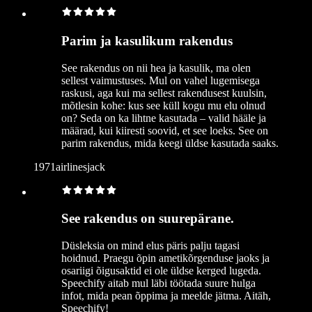
Parim ja kasulikum rakendus
See rakendus on nii hea ja kasulik, ma olen
sellest vaimustuses. Mul on vahel lugemisega
raskusi, aga kui ma sellest rakendusest kuulsin,
mõtlesin kohe: kus see küll kogu mu elu olnud
on? Seda on ka lihtne kasutada – valid hääle ja
määrad, kui kiiresti soovid, et see loeks. See on
parim rakendus, mida keegi üldse kasutada saaks.
1971airlinesjack
See rakendus on suurepärane.
Düsleksia on mind elus päris palju tagasi
hoidnud. Praegu õpin ametikõrgenduse jaoks ja
osariigi õigusaktid ei ole üldse kerged lugeda.
Speechify aitab mul läbi töötada suure hulga
infot, mida pean õppima ja meelde jätma. Aitäh,
Speechify!