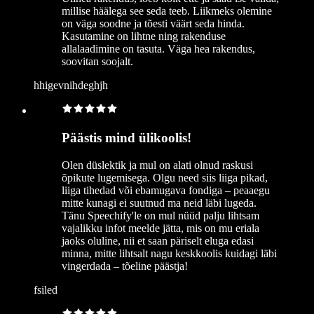
millise häälega see seda teeb. Liikmeks olemine
on väga soodne ja tõesti väärt seda hinda.
Kasutamine on lihtne ning rakenduse
allalaadimine on tasuta. Väga hea rakendus,
soovitan soojalt.
hhigevnihdeghjh
Päästis mind ülikoolis!
Olen düslektik ja mul on alati olnud raskusi
õpikute lugemisega. Olgu need siis liiga pikad,
liiga tihedad või ebamugava fondiga – peaaegu
mitte kunagi ei suutnud ma neid läbi lugeda.
Tänu Speechify'le on mul nüüd palju lihtsam
vajalikku infot meelde jätta, mis on mu eriala
jaoks oluline, nii et saan päriselt eluga edasi
minna, mitte lihtsalt nagu keskkoolis kuidagi läbi
vingerdada – tõeline päästja!
fsiled