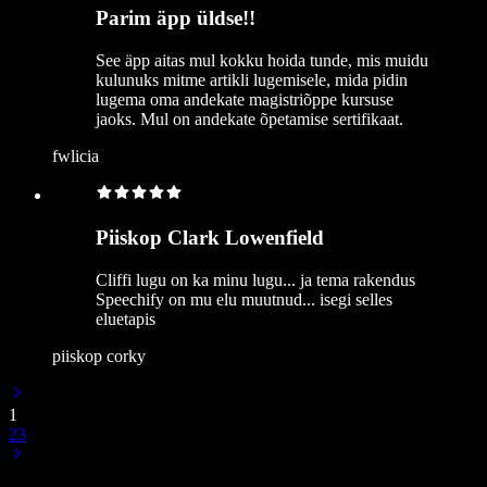
Parim äpp üldse!!
See äpp aitas mul kokku hoida tunde, mis muidu
kulunuks mitme artikli lugemisele, mida pidin
lugema oma andekate magistriõppe kursuse
jaoks. Mul on andekate õpetamise sertifikaat.
fwlicia
Piiskop Clark Lowenfield
Cliffi lugu on ka minu lugu... ja tema rakendus
Speechify on mu elu muutnud... isegi selles
eluetapis
piiskop corky
1
2
3