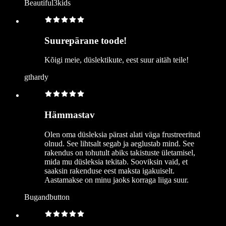
Beautiful3kids
Suurepärane toode!
Kõigi meie, düslektikute, eest suur aitäh teile!
gthardy
Hämmastav
Olen oma düsleksia pärast alati väga frustreeritud
olnud. See lihtsalt segab ja aeglustab mind. See
rakendus on tohutult abiks takistuste ületamisel,
mida mu düsleksia tekitab. Sooviksin vaid, et
saaksin rakenduse eest maksta igakuiselt.
Aastamakse on minu jaoks korraga liiga suur.
Bugandbutton