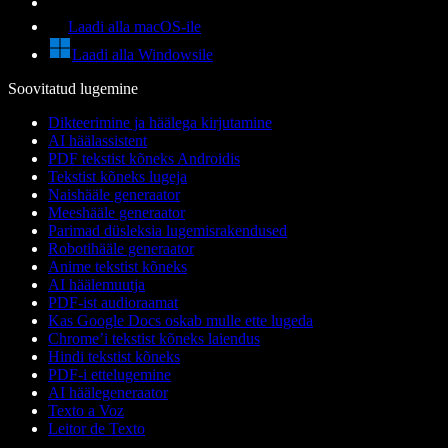
Laadi alla macOS-ile
Laadi alla Windowsile
Soovitatud lugemine
Dikteerimine ja häälega kirjutamine
AI häälassistent
PDF tekstist kõneks Androidis
Tekstist kõneks lugeja
Naishääle generaator
Meeshääle generaator
Parimad düsleksia lugemisrakendused
Robotihääle generaator
Anime tekstist kõneks
AI häälemuutja
PDF-ist audioraamat
Kas Google Docs oskab mulle ette lugeda
Chrome’i tekstist kõneks laiendus
Hindi tekstist kõneks
PDF-i ettelugemine
AI häälegeneraator
Texto a Voz
Leitor de Texto