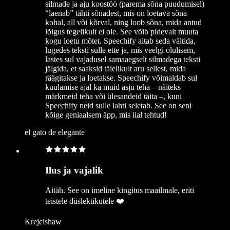
silmade ja aju koostöö (parema sõna puudumisel)
“laenab” tähti sõnadest, mis on loetava sõna
kohal, all või kõrval, ning loob sõna, mida antud
lõigus tegelikult ei ole. See võib pidevalt muuta
kogu loetu mõtet. Speechify aitab seda vältida,
lugedes teksti sulle ette ja, mis veelgi olulisem,
lastes sul vajadusel samaaegselt silmadega teksti
jälgida, et saaksid täielikult aru sellest, mida
räägitakse ja loetakse. Speechify võimaldab sul
kuulamise ajal ka muid asju teha – näiteks
märkmeid teha või ülesandeid täita –, kuni
Speechify neid sulle lahti seletab. See on seni
kõige geniaalsem äpp, mis iial tehtud!
el gato de elegante
Ilus ja vajalik
Aitäh. See on imeline kingitus maailmale, eriti
teistele düslektikutele ❤️
Krejcishaw