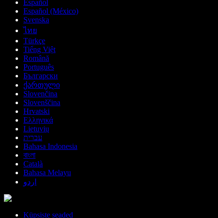
Español
Español (México)
Svenska
ไทย
Türkçe
Tiếng Việt
Română
Português
Български
ქართული
Slovenčina
Slovenščina
Hrvatski
Ελληνικά
Lietuvių
עברית
Bahasa Indonesia
বাংলা
Català
Bahasa Melayu
اردو
Küpsiste seaded