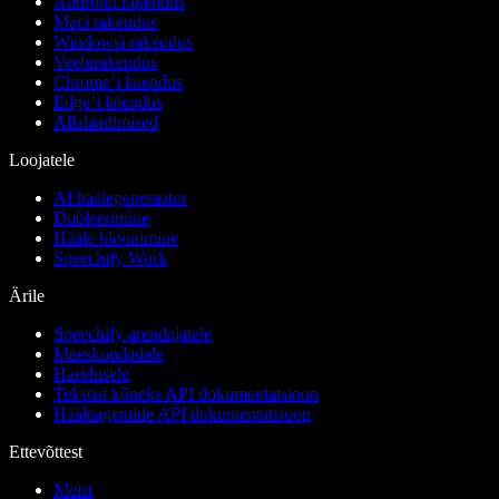
Androidi rakendus
Maci rakendus
Windowsi rakendus
Veebirakendus
Chrome’i laiendus
Edge’i laiendus
Allalaadimised
Loojatele
AI häälegeneraator
Dubleerimine
Hääle kloonimine
Speechify Work
Ärile
Speechify arendajatele
Meeskondadele
Haridusele
Tekstist kõneks API dokumentatsioon
Hääleagentide API dokumentatsioon
Ettevõttest
Meist