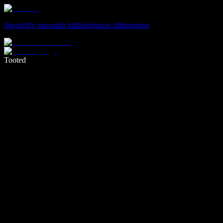
Speechify tutvustab häälekirjutuse dikteerimist
Kirjuta häälega 5× kiiremini
Tooted
Loe lähemalt