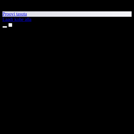
Proovi tasuta
Laadi kohe alla
Tooted
Tekst kõneks
iPhone’i ja iPadi rakendused
Androidi rakendus
Chrome’i laiendus
Edge’i laiendus
Veebirakendus
Maci rakendus
Windowsi rakendus
AI häältegeneraator
Pealelugemine
Dublaaž
Hääle kloonimine
Stuudiohääled