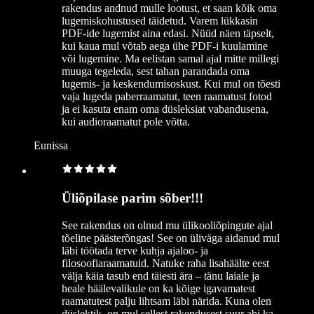
rakendus andnud mulle lootust, et saan kõik oma
lugemiskohustused täidetud. Varem lükkasin
PDF-ide lugemist aina edasi. Nüüd näen täpselt,
kui kaua mul võtab aega ühe PDF-i kuulamine
või lugemine. Ma eelistan samal ajal mitte millegi
muuga tegeleda, sest tahan parandada oma
lugemis- ja keskendumisoskust. Kui mul on tõesti
vaja lugeda paberraamatut, teen raamatust fotod
ja ei kasuta enam oma düsleksiat vabandusena,
kui audioraamatut pole võtta.
Eunissa
Üliõpilase parim sõber!!!
See rakendus on olnud mu ülikooliõpingute ajal
tõeline päästerõngas! See on üliväga aidanud mul
läbi töötada terve kuhja ajaloo- ja
filosoofiaraamatuid. Natuke raha lisahäälte eest
välja käia tasub end täiesti ära – tänu laiale ja
heale häälevalikule on ka kõige igavamatest
raamatutest palju lihtsam läbi närida. Kuna olen
düslektik, on mul sellest rakendusest suur abi ka