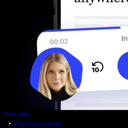
Tekstist kõneks
iPhone’i ja iPadi rakendus