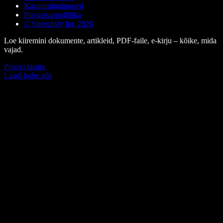
Kasutustingimused
Privaatsuspoliitika
© Speechify Inc 2026
Loe kiiremini dokumente, artikleid, PDF-faile, e-kirju – kõike, mida
vajad.
Proovi tasuta
Laadi kohe alla