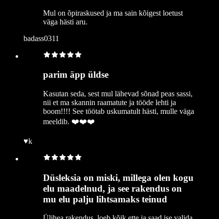
Mul on õpiraskused ja ma sain kõigest loetust
väga hästi aru.
badass0311
parim äpp üldse
Kasutan seda, sest mul lähevad sõnad peas sassi,
nii et ma skannin raamatute ja tööde lehti ja
boom!!!! See töötab uskumatult hästi, mulle väga
meeldib. ❤️❤️❤️
♥︎k
Düsleksia on miski, millega olen kogu
elu maadelnud, ja see rakendus on
mu elu palju lihtsamaks teinud
Ülihea rakendus, loeb kõik ette ja saad ise valida,