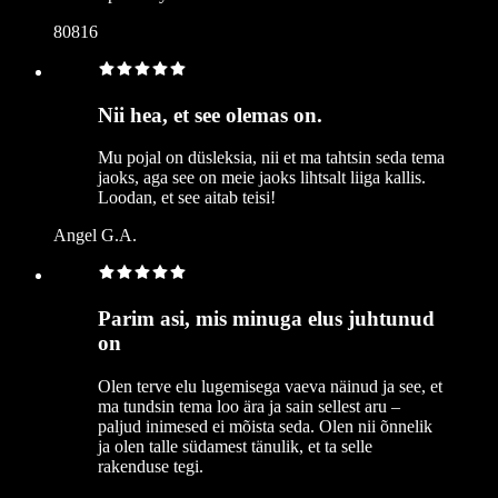
80816
Nii hea, et see olemas on.
Mu pojal on düsleksia, nii et ma tahtsin seda tema
jaoks, aga see on meie jaoks lihtsalt liiga kallis.
Loodan, et see aitab teisi!
Angel G.A.
Parim asi, mis minuga elus juhtunud
on
Olen terve elu lugemisega vaeva näinud ja see, et
ma tundsin tema loo ära ja sain sellest aru –
paljud inimesed ei mõista seda. Olen nii õnnelik
ja olen talle südamest tänulik, et ta selle
rakenduse tegi.