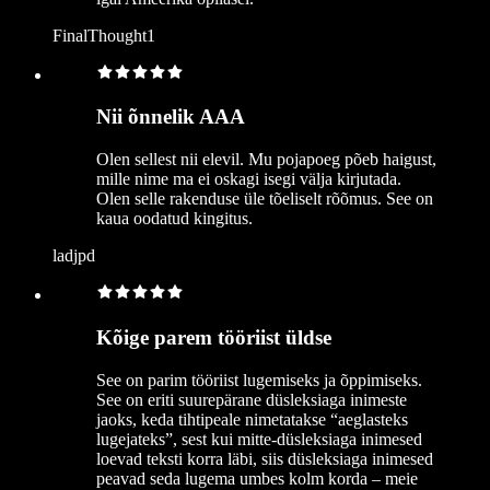
FinalThought1
Nii õnnelik AAA
Olen sellest nii elevil. Mu pojapoeg põeb haigust,
mille nime ma ei oskagi isegi välja kirjutada.
Olen selle rakenduse üle tõeliselt rõõmus. See on
kaua oodatud kingitus.
ladjpd
Kõige parem tööriist üldse
See on parim tööriist lugemiseks ja õppimiseks.
See on eriti suurepärane düsleksiaga inimeste
jaoks, keda tihtipeale nimetatakse “aeglasteks
lugejateks”, sest kui mitte-düsleksiaga inimesed
loevad teksti korra läbi, siis düsleksiaga inimesed
peavad seda lugema umbes kolm korda – meie