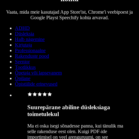
Vaata, mida meie kasutajad App Store'ist, Chrome'i veebipoest ja
Google Playst Speechify kohta arvavad.
ADHD
Düsleksia
Halb nägemine
Kirjutaja
Professionaalne
Rakenduste pood
Seenior
Tootlikkus
Õpetaja või lapsevanem
Õpilane
Õpistiilide erinevused
Suurepärane abiline düsleksiaga
toimetulekul
Ma ei oska isegi sõnadesse panna, kui tänulik ma
selle rakenduse eest olen. Kuigi PDF-ide
importimisel on veel arenguruumi, on see