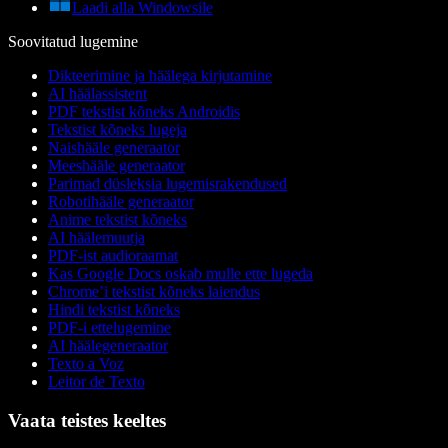
Laadi alla Windowsile
Soovitatud lugemine
Dikteerimine ja häälega kirjutamine
AI häälassistent
PDF tekstist kõneks Androidis
Tekstist kõneks lugeja
Naishääle generaator
Meeshääle generaator
Parimad düsleksia lugemisrakendused
Robotihääle generaator
Anime tekstist kõneks
AI häälemuutja
PDF-ist audioraamat
Kas Google Docs oskab mulle ette lugeda
Chrome’i tekstist kõneks laiendus
Hindi tekstist kõneks
PDF-i ettelugemine
AI häälegeneraator
Texto a Voz
Leitor de Texto
Vaata teistes keeltes