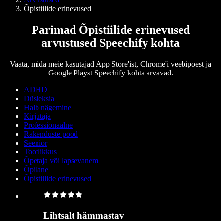
Õpistiilide erinevused
Parimad Õpistiilide erinevused
arvustused Speechify kohta
Vaata, mida meie kasutajad App Store'ist, Chrome'i veebipoest ja
Google Playst Speechify kohta arvavad.
ADHD
Düsleksia
Halb nägemine
Kirjutaja
Professionaalne
Rakenduste pood
Seenior
Tootlikkus
Õpetaja või lapsevanem
Õpilane
Õpistiilide erinevused
Lihtsalt hämmastav