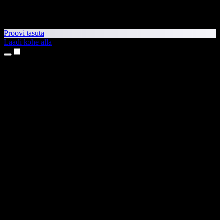
Proovi tasuta
Laadi kohe alla
Tooted
Tekst kõneks
iPhone’i ja iPadi rakendused
Androidi rakendus
Chrome’i laiendus
Edge’i laiendus
Veebirakendus
Maci rakendus
Windowsi rakendus