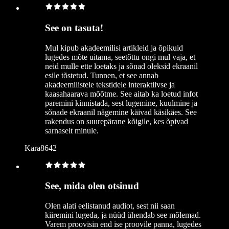
See on tasuta!
Mul kipub akadeemilisi artikleid ja õpikuid
lugedes mõte uitama, seetõttu ongi mul vaja, et
neid mulle ette loetaks ja sõnad oleksid ekraanil
esile tõstetud. Tunnen, et see annab
akadeemilistele tekstidele interaktiivse ja
kaasahaarava mõõtme. See aitab ka loetud infot
paremini kinnistada, sest lugemine, kuulmine ja
sõnade ekraanil nägemine käivad käsikäes. See
rakendus on suurepärane kõigile, kes õpivad
sarnaselt minule.
Kara8642
See, mida olen otsinud
Olen alati eelistanud audiot, sest nii saan
kiiremini lugeda, ja nüüd ühendab see mõlemad.
Varem proovisin end ise proovile panna, lugedes