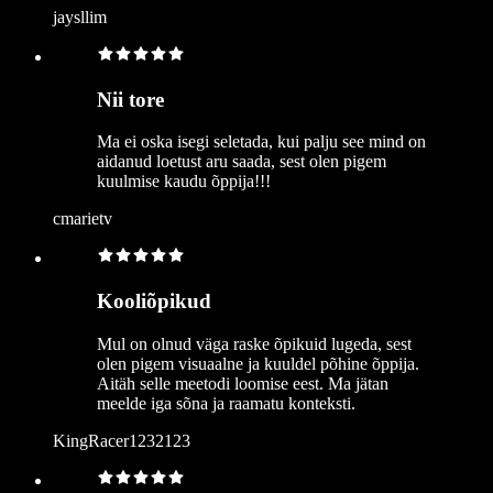
jaysllim
Nii tore
Ma ei oska isegi seletada, kui palju see mind on
aidanud loetust aru saada, sest olen pigem
kuulmise kaudu õppija!!!
cmarietv
Kooliõpikud
Mul on olnud väga raske õpikuid lugeda, sest
olen pigem visuaalne ja kuuldel põhine õppija.
Aitäh selle meetodi loomise eest. Ma jätan
meelde iga sõna ja raamatu konteksti.
KingRacer1232123