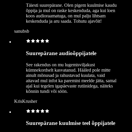
Täiesti suurepärane. Olen pigem kuulmise kaudu
õppija ja mul on raske keskenduda, aga kui loen
koos audioraamatuga, on mul palju lihtsam
keskenduda ja aru saada. Tohutu ajavõit!
sanubsb
Suurepärane audioõppijatele
See rakendus on mu lugemisviljakust
kümnekordselt kasvatanud. Hääled pole mitte
ainult mõnusad ja rahustavad kuulata, vaid
aitavad mul infot ka paremini meelde jätta, samal
ajal kui tegelen igapäevaste rutiinidega, näiteks
kõnnin tundi või söön.
KrisKrusher
Suurepärane kuulmise teel õppijatele