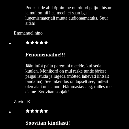
Podcastide abil õppimine on olnud palju lihtsam
ja mul on nii hea meel, et saan iga
lugemismaterjali muuta audioraamatuks. Suur
aitäh!
Emmanuel nino
Fenomenaalne!!!
Jään infot palju paremini meelde, kui seda
kuulen. Mõnikord on mul raske tunde järjest
paigal istuda ja lugeda (mõtted lähevad lihtsalt
rändama). See rakendus on täpselt see, millest
olen alati unistanud. Hämmastav aeg, milles me
elame. Soovitan soojalt!
Zavior R
Soovitan kindlasti!