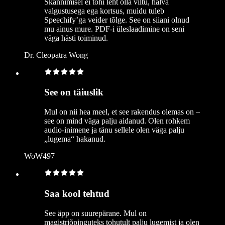
Skannimisel ei tohi leht olla viltu, halva
valgustusega ega kortsus, muidu tuleb
Speechify’ga veider tõlge. See on siiani olnud
mu ainus mure. PDF-i üleslaadimine on seni
väga hästi toiminud.
Dr. Cleopatra Wong
See on täiuslik
Mul on nii hea meel, et see rakendus olemas on –
see on mind väga palju aidanud. Olen rohkem
audio-inimene ja tänu sellele olen väga palju
„lugema“ hakanud.
WoW497
Saa kool tehtud
See äpp on suurepärane. Mul on
magistriõpinguteks tohutult palju lugemist ja olen