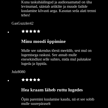
Kuna taskuhäälingud ja audioraamatud on üha
levinumad, säästab artiklite ja muude failide
kuulamine kõvasti aega. Kasutan seda alati trenni
tehes!
GasGuzzler42
Minu moodi õppimine
Mulle see rakendus tõesti meeldib, sest mul on
lugemisega raskusi. See annab mulle
enesekindlust selle suhtes, mida mul palutakse
lugeda ja õppida.
Julz8080
Hea kraam läheb ruttu lugedes
Õpin paremini kuulamise kaudu, nii et see sobib
mulle suurepäraselt