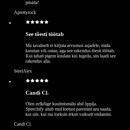
püsida!
Aprettyrock
See tõesti töötab
Ma tavaliselt ei kirjuta arvustusi asjadele, mida
kasutan või ostan, aga see rakendus tõesti töötab.
Kui tahad pigem kuulata kui lugeda, siis laadi see
rakendus alla.
SteelAlex
Candi Cl.
Olen eelkõige kuulmismälu abil õppija.
Speechify aitab mul loetust paremini aru saada,
kui siis, kui ma loeksin teksti vaikselt endamisi.
Candi Cl.