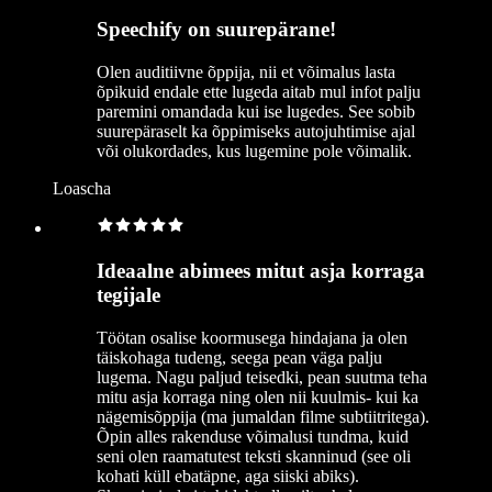
Speechify on suurepärane!
Olen auditiivne õppija, nii et võimalus lasta
õpikuid endale ette lugeda aitab mul infot palju
paremini omandada kui ise lugedes. See sobib
suurepäraselt ka õppimiseks autojuhtimise ajal
või olukordades, kus lugemine pole võimalik.
Loascha
Ideaalne abimees mitut asja korraga
tegijale
Töötan osalise koormusega hindajana ja olen
täiskohaga tudeng, seega pean väga palju
lugema. Nagu paljud teisedki, pean suutma teha
mitu asja korraga ning olen nii kuulmis- kui ka
nägemisõppija (ma jumaldan filme subtiitritega).
Õpin alles rakenduse võimalusi tundma, kuid
seni olen raamatutest teksti skanninud (see oli
kohati küll ebatäpne, aga siiski abiks).