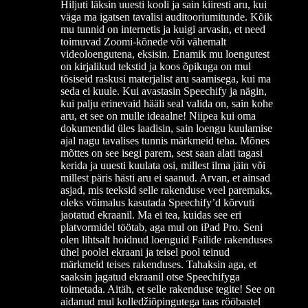
Hiljuti läksin uuesti kooli ja sain kiiresti aru, kui
väga ma igatsen tavalisi auditooriumitunde. Kõik
mu tunnid on internetis ja kuigi arvasin, et need
toimuvad Zoomi-kõnede või vähemalt
videoloengutena, eksisin. Enamik mu loengutest
on kirjalikud tekstid ja koos õpikuga on mul
tõsiseid raskusi materjalist aru saamisega, kui ma
seda ei kuule. Kui avastasin Speechify ja nägin,
kui palju erinevaid hääli seal valida on, sain kohe
aru, et see on mulle ideaalne! Niipea kui oma
dokumendid üles laadisin, sain loengu kuulamise
ajal nagu tavalises tunnis märkmeid teha. Mõnes
mõttes on see isegi parem, sest saan alati tagasi
kerida ja uuesti kuulata osi, millest ilma jäin või
millest päris hästi aru ei saanud. Arvan, et ainsad
asjad, mis teeksid selle rakenduse veel paremaks,
oleks võimalus kasutada Speechify’d kõrvuti
jaotatud ekraanil. Ma ei tea, kuidas see eri
platvormidel töötab, aga mul on iPad Pro. Seni
olen lihtsalt hoidnud loenguid Failide rakenduses
ühel poolel ekraani ja teisel pool teinud
märkmeid teises rakenduses. Tahaksin aga, et
saaksin jagatud ekraanil otse Speechifyga
toimetada. Aitäh, et selle rakenduse tegite! See on
aidanud mul kolledžiõpingutega taas rööbastel