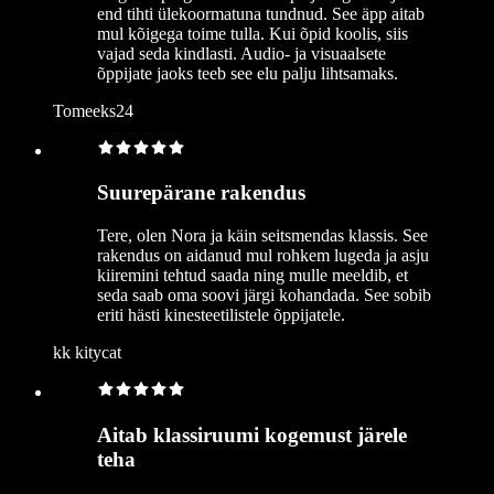
end tihti ülekoormatuna tundnud. See äpp aitab
mul kõigega toime tulla. Kui õpid koolis, siis
vajad seda kindlasti. Audio- ja visuaalsete
õppijate jaoks teeb see elu palju lihtsamaks.
Tomeeks24
Suurepärane rakendus
Tere, olen Nora ja käin seitsmendas klassis. See
rakendus on aidanud mul rohkem lugeda ja asju
kiiremini tehtud saada ning mulle meeldib, et
seda saab oma soovi järgi kohandada. See sobib
eriti hästi kinesteetilistele õppijatele.
kk kitycat
Aitab klassiruumi kogemust järele
teha