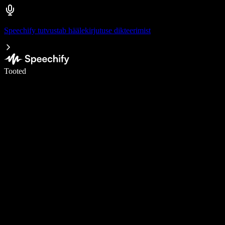
Speechify tutvustab häälekirjutuse dikteerimist
Kirjuta häälega 5× kiiremini
Tooted
Loe lähemalt