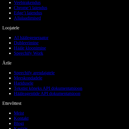
Veebirakendus
Chrome’i laiendus
Edge’i laiendus
Allalaadimised
Loojatele
AI häälegeneraator
Dubleerimine
Hääle kloonimine
Speechify Work
Ärile
Speechify arendajatele
Meeskondadele
Haridusele
Tekstist kõneks API dokumentatsioon
Hääleagentide API dokumentatsioon
Ettevõttest
Meist
Kontakt
Blogi
Karjäär