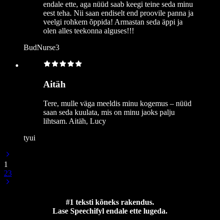
endale ette, aga nüüd saab keegi teine seda minu
eest teha. Nii saan endiselt end proovile panna ja
veelgi rohkem õppida! Armastan seda äppi ja
olen alles teekonna alguses!!!
BudNurse3
Aitäh
Tere, mulle väga meeldis minu kogemus – nüüd
saan seda kuulata, mis on minu jaoks palju
lihtsam. Aitäh, Lucy
tyui
1
2
3
#1 teksti kõneks rakendus.
Lase Speechifyl endale ette lugeda.