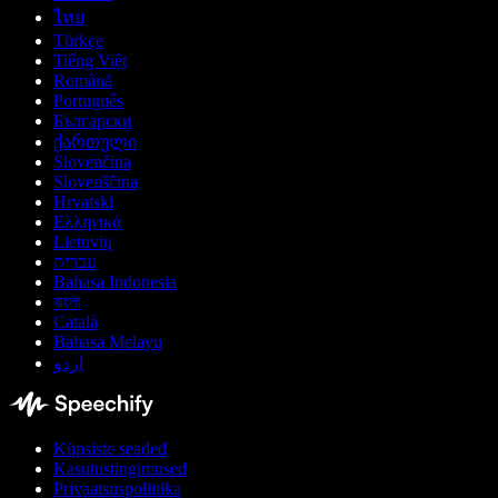
ไทย
Türkçe
Tiếng Việt
Română
Português
Български
ქართული
Slovenčina
Slovenščina
Hrvatski
Ελληνικά
Lietuvių
עברית
Bahasa Indonesia
বাংলা
Català
Bahasa Melayu
اردو
Küpsiste seaded
Kasutustingimused
Privaatsuspoliitika