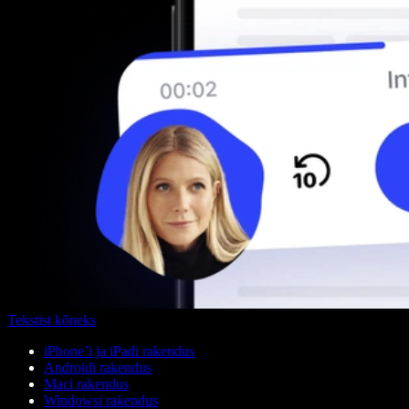
Tekstist kõneks
iPhone’i ja iPadi rakendus
Androidi rakendus
Maci rakendus
Windowsi rakendus