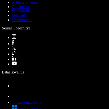
Affiliate-ohjelma
Ohjekeskus
Palvelun tila
Lehdistö
Brändipaketti
Seuraa Speechifyä
Lataa sovellus
Lataa macOS:lle