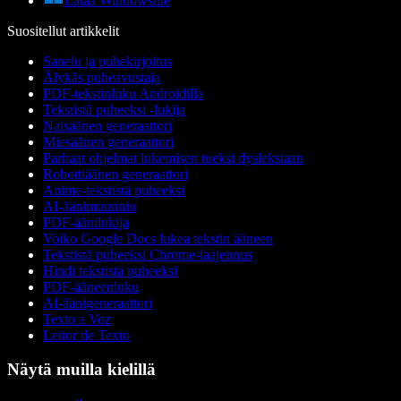
Lataa Windowsille
Suositellut artikkelit
Sanelu ja puhekirjoitus
Älykäs puheavustaja
PDF-tekstinluku Androidilla
Tekstistä puheeksi -lukija
Naisäänen generaattori
Miesäänen generaattori
Parhaat ohjelmat lukemisen tueksi dysleksiaan
Robottiäänen generaattori
Anime-tekstistä puheeksi
AI-äänimuunnin
PDF-äänilukija
Voiko Google Docs lukea tekstin ääneen
Tekstistä puheeksi Chrome-laajennus
Hindi tekstistä puheeksi
PDF-ääneenluku
AI-äänigeneraattori
Texto a Voz
Leitor de Texto
Näytä muilla kielillä