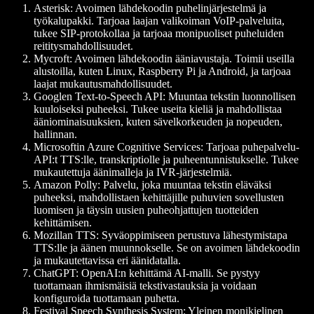
Asterisk:
Avoimen lähdekoodin puhelinjärjestelmä ja
työkalupakki. Tarjoaa laajan valikoiman VoIP-palveluita,
tukee SIP-protokollaa ja tarjoaa monipuoliset puheluiden
reititysmahdollisuudet.
Mycroft:
Avoimen lähdekoodin ääniavustaja. Toimii useilla
alustoilla, kuten Linux, Raspberry Pi ja Android, ja tarjoaa
laajat mukautusmahdollisuudet.
Googlen Text-to-Speech API:
Muuntaa tekstin luonnollisen
kuuloiseksi puheeksi. Tukee useita kieliä ja mahdollistaa
ääniominaisuuksien, kuten sävelkorkeuden ja nopeuden,
hallinnan.
Microsoftin Azure Cognitive Services:
Tarjoaa puhepalvelu-
API:t TTS:lle, transkriptiolle ja puheentunnistukselle. Tukee
mukautettuja äänimalleja ja IVR-järjestelmiä.
Amazon Polly:
Palvelu, joka muuntaa tekstin eläväksi
puheeksi, mahdollistaen kehittäjille puhuvien sovellusten
luomisen ja täysin uusien puheohjattujen tuotteiden
kehittämisen.
Mozillan TTS:
Syväoppimiseen perustuva lähestymistapa
TTS:lle ja äänen muunnokselle. Se on avoimen lähdekoodin
ja mukautettavissa eri äänidatalla.
ChatGPT:
OpenAI:n kehittämä AI-malli. Se pystyy
tuottamaan ihmismäisiä tekstivastauksia ja voidaan
konfiguroida tuottamaan puhetta.
Festival Speech Synthesis System:
Yleinen monikielinen