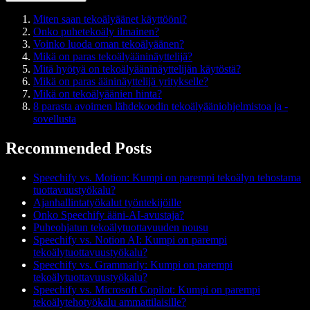
Miten saan tekoälyäänet käyttööni?
Onko puhetekoäly ilmainen?
Voinko luoda oman tekoälyäänen?
Mikä on paras tekoälyääninäyttelijä?
Mitä hyötyä on tekoälyääninäyttelijän käytöstä?
Mikä on paras ääninäyttelijä yritykselle?
Mikä on tekoälyäänien hinta?
8 parasta avoimen lähdekoodin tekoälyääniohjelmistoa ja -
sovellusta
Recommended Posts
Speechify vs. Motion: Kumpi on parempi tekoälyn tehostama
tuottavuustyökalu?
Ajanhallintatyökalut työntekijöille
Onko Speechify ääni-AI-avustaja?
Puheohjatun tekoälytuottavuuden nousu
Speechify vs. Notion AI: Kumpi on parempi
tekoälytuottavuustyökalu?
Speechify vs. Grammarly: Kumpi on parempi
tekoälytuottavuustyökalu?
Speechify vs. Microsoft Copilot: Kumpi on parempi
tekoälytehotyökalu ammattilaisille?