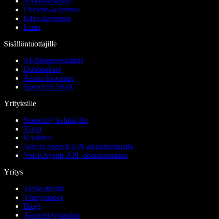
Verkkosovellus
Chrome-laajennus
Edge-laajennus
Lataa
Sisällöntuottajille
AI-äänigeneraattori
Dubbaukset
Äänen kloonaus
Speechify Work
Yrityksille
Speechify kehittäjille
Tiimit
Koulutus
Text to Speech API -dokumentaatio
Voice Agents API -dokumentaatio
Yritys
Tietoa meistä
Yhteystiedot
Blogi
Avoimet työpaikat