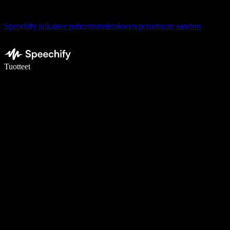
Speechify julkaisee puheentunnistukseen perustuvan sanelun
Kirjoita 5× nopeammin puheentunnistuksen avulla
Tuotteet
Lue lisää