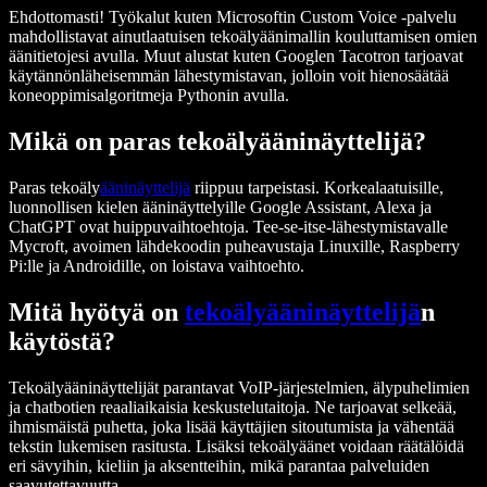
Ehdottomasti! Työkalut kuten Microsoftin Custom Voice -palvelu
mahdollistavat ainutlaatuisen tekoälyäänimallin kouluttamisen omien
äänitietojesi avulla. Muut alustat kuten Googlen Tacotron tarjoavat
käytännönläheisemmän lähestymistavan, jolloin voit hienosäätää
koneoppimisalgoritmeja Pythonin avulla.
Mikä on paras tekoälyääninäyttelijä?
Paras tekoäly
ääninäyttelijä
riippuu tarpeistasi. Korkealaatuisille,
luonnollisen kielen ääninäyttelyille Google Assistant, Alexa ja
ChatGPT ovat huippuvaihtoehtoja. Tee-se-itse-lähestymistavalle
Mycroft, avoimen lähdekoodin puheavustaja Linuxille, Raspberry
Pi:lle ja Androidille, on loistava vaihtoehto.
Mitä hyötyä on
tekoälyääninäyttelijä
n
käytöstä?
Tekoälyääninäyttelijät parantavat VoIP-järjestelmien, älypuhelimien
ja chatbotien reaaliaikaisia keskustelutaitoja. Ne tarjoavat selkeää,
ihmismäistä puhetta, joka lisää käyttäjien sitoutumista ja vähentää
tekstin lukemisen rasitusta. Lisäksi tekoälyäänet voidaan räätälöidä
eri sävyihin, kieliin ja aksentteihin, mikä parantaa palveluiden
saavutettavuutta.