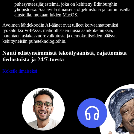
puhesynteesijärjestelmä, joka on kehitetty Edinburghin
yliopistossa. Saatavilla ilmaisena ohjelmistona ja toimii useilla
alustoilla, mukaan lukien MacOS.
Avoimen lähdekoodin AI-äänet ovat tulleet korvaamattomiksi
työkaluiksi VoIP:ssä, mahdollistaen uusia äänikokemuksia,
parantaen asiakasvuorovaikutusta ja demokratisoiden pääsyn
kehittyneisiin puheteknologioihin.
Nauti edistyneimmistä tekoälyäänistä, rajattomista
tiedostoista ja 24/7-tuesta
Kokeile ilmaiseksi