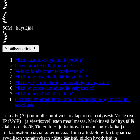
50M+ käyttäjää
Sisällysluettelo
Miten saan tekoälyäänet käyttööni?
Onko puhetekoäly ilmainen?
Voinko luoda oman tekoälyäänen?
Mikä on paras tekoälyääninäyttelijä?
Mitä hyötyä on tekoälyääninäyttelijän käytöstä?
Mikä on paras ääninäyttelijä yritykselle?
Mikä on tekoälyäänien hinta?
8 parasta avoimen lähdekoodin tekoälyääniohjelmistoa ja -
sovellusta
Tekoäly (AI)
on mullistanut viestintätapamme, erityisesti
Voice over
IP (VoIP)
- ja viestisovellusten maailmassa. Merkittävä kehitys tällä
alalla on tekoälyäänien tulo, jotka tuovat mukanaan rikkaita ja
mukaansatempaavia kokemuksia. Tämä artikkeli pyrkii tarjoamaan
syvällisen ymmärryksen näistä äänistä, niiden hyödyistä ja