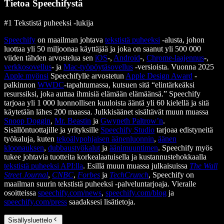
Tietoa Speechifystä
#1 Tekstistä puheeksi -lukija
Speechify
on maailman johtava
tekstistä puheeksi
-alusta, johon
luottaa yli 50 miljoonaa käyttäjää ja joka on saanut yli 500 000
viiden tähden arvostelua sen
iOS
-,
Android
-,
Chrome-laajennus
-,
verkkosovellus
- ja
Mac-työpöytäsovellus
-versioista. Vuonna 2025
Apple myönsi
Speechifylle arvostetun
Apple Design Award
-
palkinnon
WWDC
-tapahtumassa, kutsuen sitä “elintärkeäksi
resurssiksi, joka auttaa ihmisiä elämään elämäänsä.” Speechify
tarjoaa yli 1 000 luonnollisen kuuloista ääntä yli 60 kielellä ja sitä
käytetään lähes 200 maassa. Julkkisäänet sisältävät muun muassa
Snoop Doggin
,
Mr. Beastin
ja
Gwyneth Paltrow’n
.
Sisällöntuottajille ja yrityksille
Speechify Studio
tarjoaa edistyneitä
työkaluja, kuten
tekoälypohjaisen äänenluonnin
,
äänen
kloonauksen
,
dubbaustyökalut
ja
äänimuuntimen
. Speechify myös
tukee johtavia tuotteita korkealaatuisella ja kustannustehokkaalla
tekstistä puheeksi API:lla
. Esillä muun muassa julkaisuissa
The Wall
Street Journal
,
CNBC
,
Forbes
ja
TechCrunch
, Speechify on
maailman suurin tekstistä puheeksi -palveluntarjoaja. Vieraile
osoitteissa
speechify.com/news
,
speechify.com/blog
ja
speechify.com/press
saadaksesi lisätietoja.
Sisällysluettelo