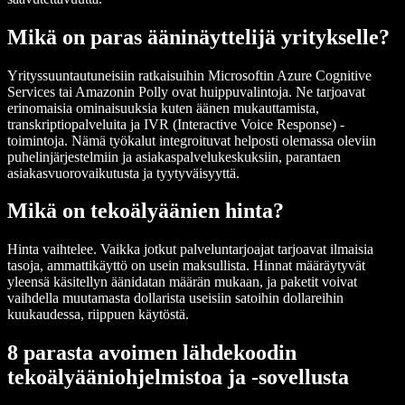
Mikä on paras ääninäyttelijä yritykselle?
Yrityssuuntautuneisiin ratkaisuihin Microsoftin Azure Cognitive
Services tai Amazonin Polly ovat huippuvalintoja. Ne tarjoavat
erinomaisia ominaisuuksia kuten äänen mukauttamista,
transkriptiopalveluita ja IVR (Interactive Voice Response) -
toimintoja. Nämä työkalut integroituvat helposti olemassa oleviin
puhelinjärjestelmiin ja asiakaspalvelukeskuksiin, parantaen
asiakasvuorovaikutusta ja tyytyväisyyttä.
Mikä on tekoälyäänien hinta?
Hinta vaihtelee. Vaikka jotkut palveluntarjoajat tarjoavat ilmaisia
tasoja, ammattikäyttö on usein maksullista. Hinnat määräytyvät
yleensä käsitellyn äänidatan määrän mukaan, ja paketit voivat
vaihdella muutamasta dollarista useisiin satoihin dollareihin
kuukaudessa, riippuen käytöstä.
8 parasta avoimen lähdekoodin
tekoälyääniohjelmistoa ja -sovellusta