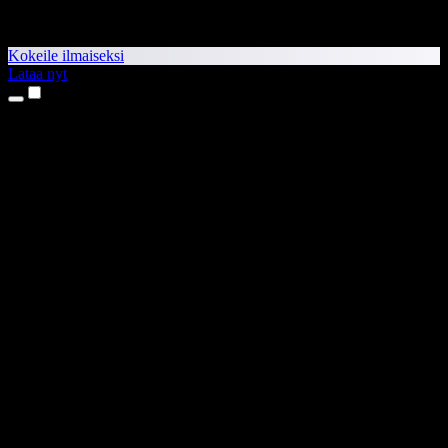
Kokeile ilmaiseksi
Lataa nyt
Tuotteet
Tekstistä puheeksi
iPhone- ja iPad-sovellukset
Android-sovellus
Chrome-laajennus
Edge-laajennus
Verkkosovellus
Mac-sovellus
Windows-sovellus