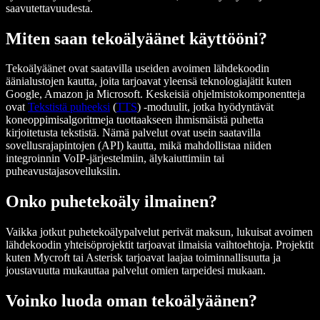
saavutettavuudesta.
Miten saan tekoälyäänet käyttööni?
Tekoälyäänet ovat saatavilla useiden avoimen lähdekoodin
äänialustojen kautta, joita tarjoavat yleensä teknologiajätit kuten
Google, Amazon ja Microsoft. Keskeisiä ohjelmistokomponentteja
ovat
Tekstistä puheeksi
(
TTS
) -moduulit, jotka hyödyntävät
koneoppimisalgoritmeja tuottaakseen ihmismäistä puhetta
kirjoitetusta tekstistä. Nämä palvelut ovat usein saatavilla
sovellusrajapintojen (API) kautta, mikä mahdollistaa niiden
integroinnin VoIP-järjestelmiin, älykaiuttimiin tai
puheavustajasovelluksiin.
Onko puhetekoäly ilmainen?
Vaikka jotkut puhetekoälypalvelut perivät maksun, lukuisat avoimen
lähdekoodin yhteisöprojektit tarjoavat ilmaisia vaihtoehtoja. Projektit
kuten Mycroft tai Asterisk tarjoavat laajaa toiminnallisuutta ja
joustavuutta mukauttaa palvelut omien tarpeidesi mukaan.
Voinko luoda oman tekoälyäänen?