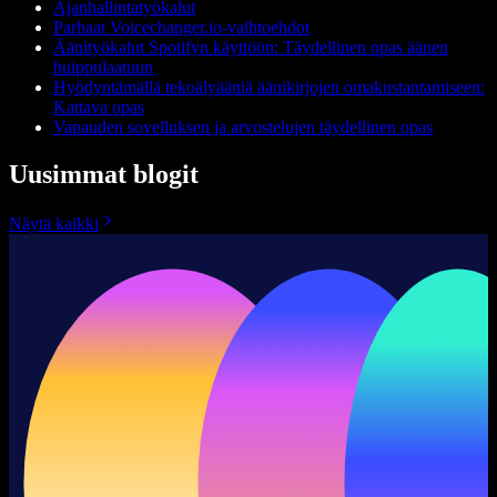
Ajanhallintatyökalut
Parhaat Voicechanger.io-vaihtoehdot
Äänityökalut Spotifyn käyttöön: Täydellinen opas äänen
huippulaatuun
Hyödyntämällä tekoälyääniä äänikirjojen omakustantamiseen:
Kattava opas
Vapauden sovelluksen ja arvostelujen täydellinen opas
Uusimmat blogit
Näytä kaikki