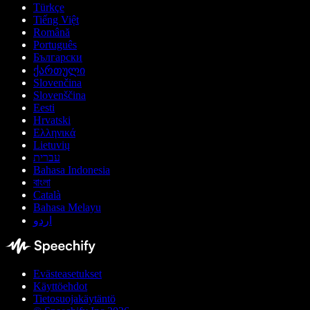
Türkçe
Tiếng Việt
Română
Português
Български
ქართული
Slovenčina
Slovenščina
Eesti
Hrvatski
Ελληνικά
Lietuvių
עברית
Bahasa Indonesia
বাংলা
Català
Bahasa Melayu
اردو
Evästeasetukset
Käyttöehdot
Tietosuojakäytäntö