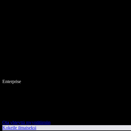
Enterprise
Ota yhteyttä myyntitiimiin
Kokeile ilmaiseksi