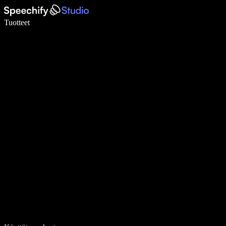
Kirjoita 5× nopeammin puheentunnistuksen avulla
Tuotteet
Lue lisää